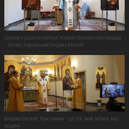
Церква з радістю святкує Успіння Пресвятої Богородиці
– Екзарх Харківський Владика Василій
Владика Василій: Християнин – це той, який любить іншу
людину