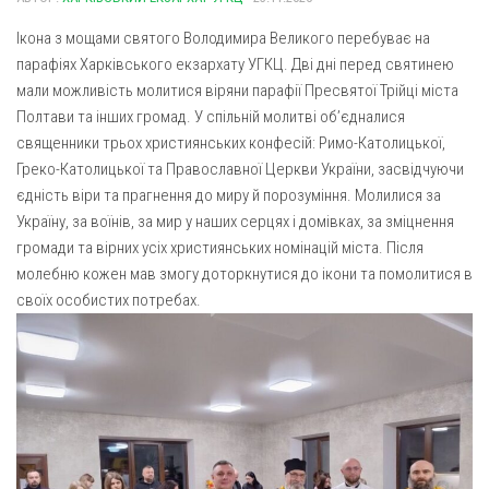
Газета Християнський голос
Архистратига Михаїла (м. Люботин)
Ікона з мощами святого Володимира Великого перебуває на
Покрови Пресвятої Богородиці (с. Вільча)
Надруковані числа
парафіях Харківського екзархату УГКЦ. Дві дні перед святинею
Преображенська парафія (м. Лозова)
мали можливість молитися віряни парафії Пресвятої Трійці міста
Молитви
Полтави та інших громад. У спільній молитві об’єдналися
Парафія Благовіщення Пресвятої Богородиці (смт
Галерея
священники трьох християнських конфесій: Римо-Католицької,
Золочів)
Греко-Католицької та Православної Церкви України, засвідчуючи
Рух pro-life
Парафія Різдва Пресвятої Богородиці м. Берестин
єдність віри та прагнення до миру й порозуміння. Молилися за
(Красноград)
Україну, за воїнів, за мир у наших серцях і домівках, за зміцнення
Парохії Полтавської області
громади та вірних усіх християнських номінацій міста. Після
молебню кожен мав змогу доторкнутися до ікони та помолитися в
Пресвятої Трійці (м. Полтава)
своїх особистих потребах.
Всіх Святих українського народу (м. Полтава)
Свято-Юріївська парафія (м. Полтава)
Архистратига Михаїла (с. Пригарівка)
Благовіщення Пресвятої Богородиці (с. Шевченки)
Введення у храм Пресвятої Богородиці (с. Дашківка)