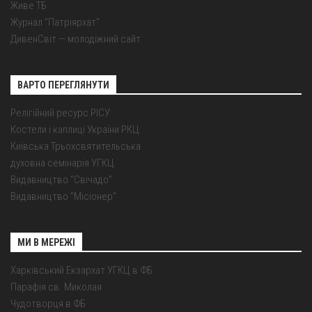
Живе ТБ
Журнал "Патріярхат"
ДивенСвіт — молодіжний сайт
ВАРТО ПЕРЕГЛЯНУТИ
Релігійний ресурс РІСУ
Костели і каплиці України РКЦ
Київська Трьохсвятительська
духовна семінарія УГКЦ
Видавництво "Свічадо"
Видавництво "Місіонер"
МИ В МЕРЕЖІ
Харківський Екзархат УГКЦ в ФБ
Парафія св. Миколая
Чудотворця в ФБ