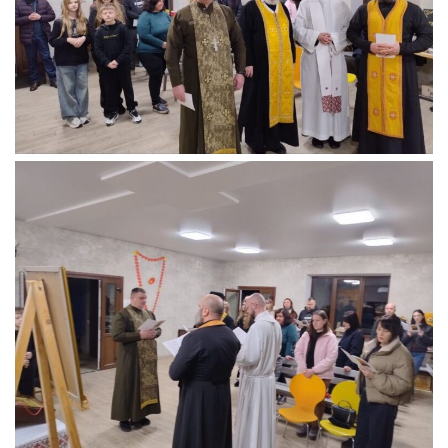
Вознесіння ГНІХ (с. Витівка)
Вознесіння Господнього (м. Кобеляки)
Пророка Іллі (смт. Білики)
Різдва Пресвятої Богородиці (с. Вільховатка)
Св. Апостола Андрія Первозванного (с. Засулля)
Св. Миколая (с. Деменки)
Успіння Пресвятої Богородиці (м. Кременчук)
Успіння Пресвятої Богородиці (м. Лубни)
Парохії Сумської області
Введення в храм Богородиці (м. Суми)
Матері Божої Неустанної Помочі (м. Охтирка)
Монастирі
Свято-Покровський монастир оо Василіян
Свято-Івано-Павлівський монастир сестер Згромадження