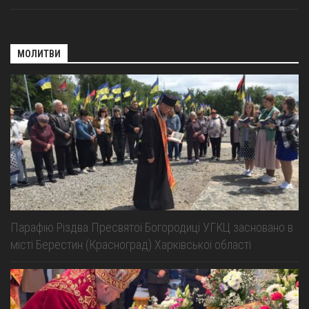
МОЛИТВИ
Парафію Різдва Пресвятої Богородиці УГКЦ засновано в
місті Берестин (Красноград) Харківської області