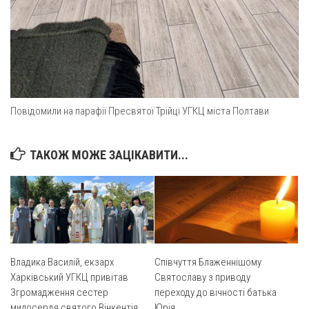
Оголошення
Трансляції
Повідомили на парафії Пресвятої Трійці УГКЦ міста Полтави
ТАКОЖ МОЖЕ ЗАЦІКАВИТИ...
Владика Василій, екзарх
Співчуття Блаженнішому
Харківський УГКЦ привітав
Святославу з приводу
Згромадження сестер
переходу до вічності батька
милосердя святого Вінкентія
Юрія