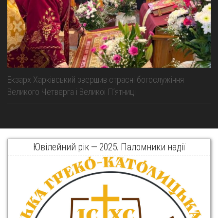
Екзарх Харківський звершив страсні богослужіння
Великого Четверга і Великої Пʼятниці
Ювілейний рік — 2025. Паломники надії