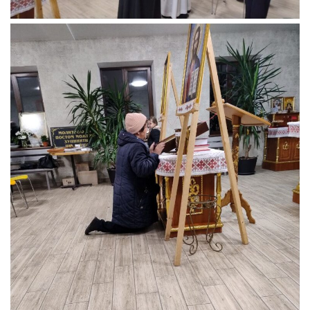
Св. Йосифа ОПДМ
Монастир сестер милосердя Св. Вінкентія. Дім Милосердя
Монастир Успення Пресвятої Богородиці Сестер Чину
Святого Василія Великого
Комісії
Катехитична комісія
Комісія у справах молоді
Комісія у справах родини
Комісія з питань душпастирства охорони здоров’я
Спільноти
Квіти Слобожанщини
Харківщина
Полтавщина
Сумщина