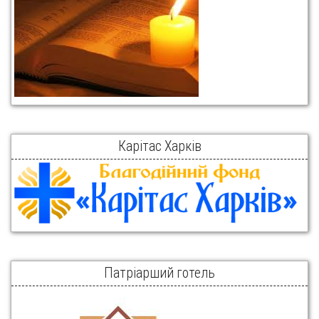
Карітас Харків
Патріарший готель