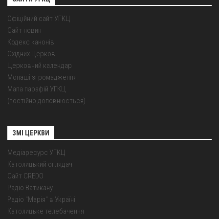
Офіційний сайт УГКЦ
Сайт новин
Кодекс канонів
Східних Церков
Церковний календар
Монаші згромадження
Мапа парафій УГКЦ
(постійно доповнюється)
ЗМІ ЦЕРКВИ
Медіаресурс УГКЦ
Католицький оглядач
Сайт CREDO
Радіо Ватикану
Радіо "Марія" в Україні
Католицьке телебачення