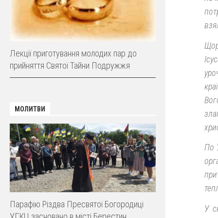
пот
взя
Щор
Лекції приготування молодих пар до
Ісу
прийняття Святої Тайни Подружжя
уро
кра
Вог
МОЛИТВИ
зла
хри
По 
орг
при
теп
Парафію Різдва Пресвятої Богородиці
У с
УГКЦ засновано в місті Берестин