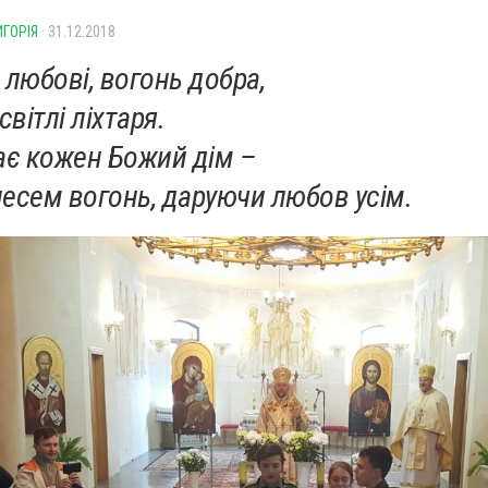
ИГОРІЯ
· 31.12.2018
 любові, вогонь добра,
світлі ліхтаря.
ає кожен Божий дім –
есем вогонь, даруючи любов усім.