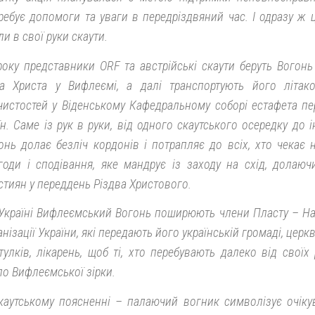
ребує допомоги та уваги в передріздвяний час. І одразу ж 
ли в свої руки скаути.
оку представники ORF та австрійські скаути беруть Вогонь
са Христа у Вифлеємі, а далі транспортують його літако
чистостей у Віденському Кафедральному соборі естафета пер
їн. Саме із рук в руки, від одного скаутського осередку до
онь долає безліч кордонів і потрапляє до всіх, хто чекає н
годи і сподівання, яке мандрує із заходу на схід, долаю
стиян у переддень Різдва Христового.
Україні Вифлеємський Вогонь поширюють члени Пласту – Нац
анізації України, які передають його українській громаді, церк
тулків, лікарень, щоб ті, хто перебувають далеко від своїх
ло Вифлеємської зірки.
каутському поясненні – палаючий вогник символізує очікув