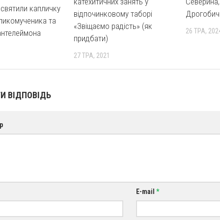
катехитичних занять у
Северина, 
освятили капличку
відпочинковому таборі
Дрогобичі
ликомученика та
«Звіщаємо радість» (як
26 ТРА, 202
антелеймона
придбати)
27 ТРА, 2021
И ВІДПОВІДЬ
р
E-mail
*