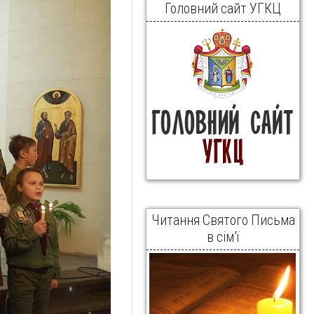
Головний сайт УГКЦ
Читання Святого Письма
в сім’ї