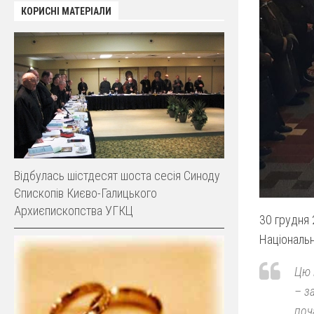
КОРИСНІ МАТЕРІАЛИ
Відбулась шістдесят шоста сесія Синоду
Єпископів Києво-Галицького
Архиєпископства УГКЦ
30 грудня
Національн
Цю 
– з
поч