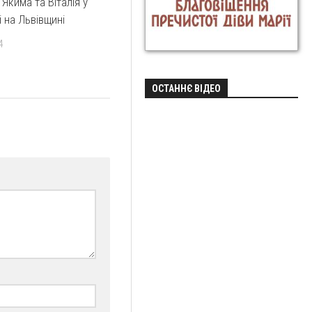
Якима та Віталія у
 на Львівщині
4
ОСТАННЄ ВІДЕО