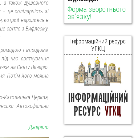
и, а також душевного
Форма зворотнього
 – це солідарність зі
зв'язку!
м, котрий народився в
 це світло з Вифлеєму,
.
Інформаційний ресурс
УГКЦ
 громадою і впродовж
 під час святкування
чки на Святу Вечерю.
чня. Потім його можна
о-Католицька Церква,
аїнська Автокефальна
Джерело