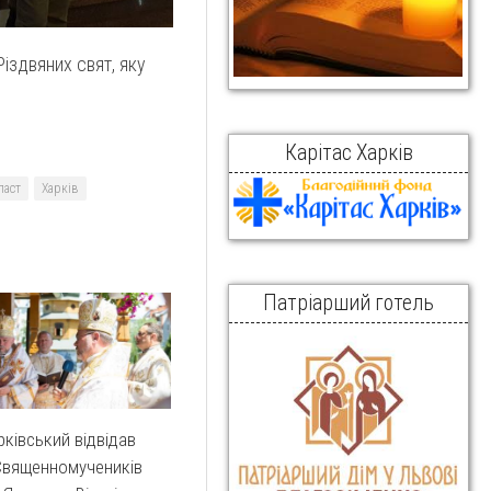
іздвяних свят, яку
Карітас Харків
ласт
Харків
Патріарший готель
рківський відвідав
Священномучеників