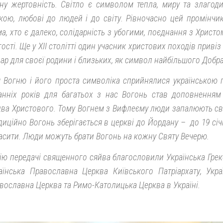
ну жертовність. Світло є символом тепла, миру та злагод
кою, любові до людей і до світу. Рівночасно цей промінчик
ма, хто є далеко, солідарність з убогими, поєднання з Христо
гості. Ще у XII столітті один учасник христових походів привіз
дар для своєї родини і близьких, як символ найбільшого Добра
я Вогню і його проста символіка сприйнялися українською
анніх років для багатьох з нас Вогонь став доповненням
два Христового. Тому Вогнем з Вифлеєму люди запалюють сві
диційно Вогонь зберігається в церкві до Йордану – до 19 сі
асити. Люди можуть брати Вогонь на кожну Святу Вечерю.
ію передачі священного сяйва благословили Українська Грек
аїнська Православна Церква Київського Патріархату, Укр
вославна Церква та Римо-Католицька Церква в Україні.