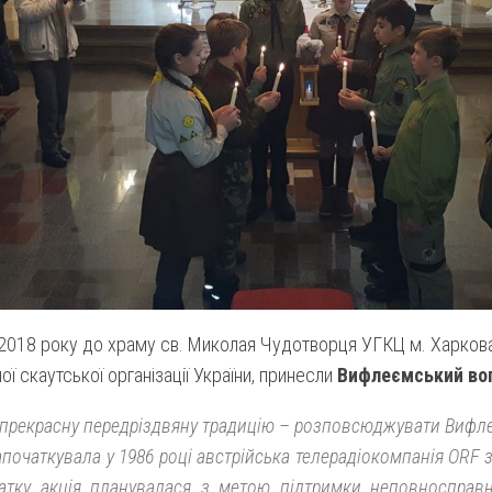
 2018 року до храму св. Миколая Чудотворця УГКЦ м. Харков
ої скаутської організації України, принесли
Вифлеємський вог
прекрасну передріздвяну традицію – розповсюджувати Вифл
апочаткувала у 1986 році австрійська телерадіокомпанія ORF з
атку акція планувалася з метою підтримки неповносправни