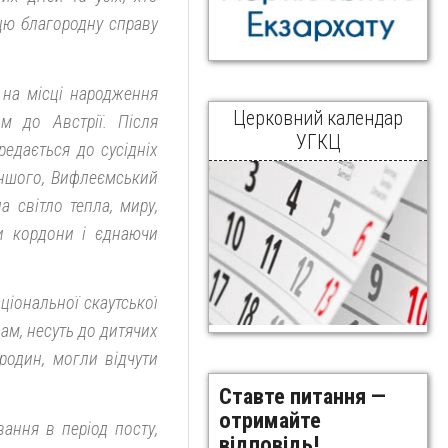
цю благородну справу
 на місці народження
Церковний календар
м до Австрії. Після
УГКЦ
едається до сусідніх
 іншого, Вифлеємський
а світло тепла, миру,
чи кордони і єднаючи
іональної скаутської
вам, несуть до дитячих
 родин, могли відчути
Ставте питання —
отримайте
ання в період посту,
відповідь!