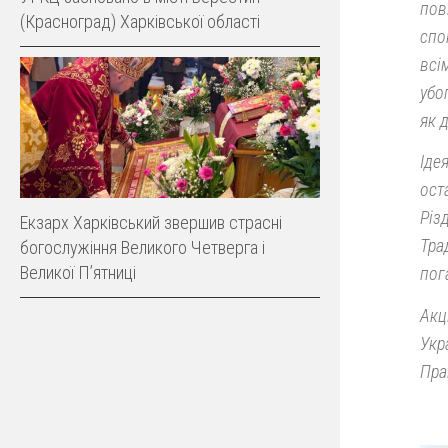
пов
(Красноград) Харківської області
спо
всі
убо
як 
Іде
ост
Різ
Екзарх Харківський звершив страсні
Тра
богослужіння Великого Четверга і
Великої Пʼятниці
пог
Акц
Укр
Пра