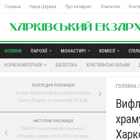
Головна
Наша Церква
Про екзархат
Єпископи
Конт
НОВИНИ
ПАРОХІЇ
МОНАСТИРІ
КОМІСІЇ
СПІЛ
КОРИСНІ МАТЕРІАЛИ
БІБЛІОТЕКА
ХРИСТИЯНСЬКІ ФІЛЬМИ
ПОПЕРЕДНЯ ПУБЛІКАЦІЯ
ГОЛОВНА
/
Екзарх Харківський відслужив подячну
Вифл
Святу Літургію за прожитий 2018 рік
храм
НАСТУПНА ПУБЛІКАЦІЯ
УВАГА! Екологічний фотоконкурс
Харк
«Різдвяне дерево крізь об’єктив віри»