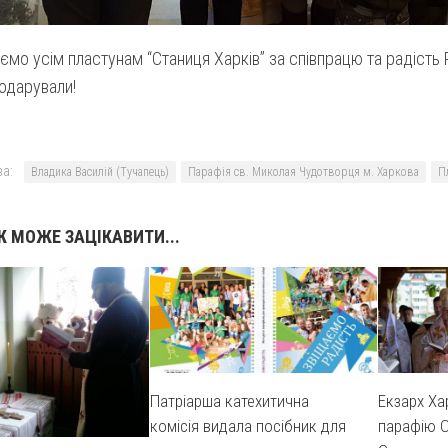
мо усім пластунам “Станиця Харків” за співпрацю та радість Р
одарували!
а:
Владика Василій (Тучапець)
Парафія св. Миколая Чудотворця м. Харкова
П
 МОЖЕ ЗАЦІКАВИТИ...
Патріарша катехитична
Екзарх Ха
комісія видала посібник для
парафію 