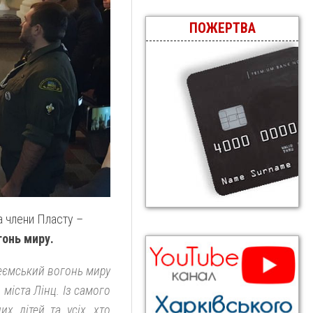
ПОЖЕРТВА
а члени Пласту –
онь миру.
еємський вогонь миру
 міста Лінц. Із самого
х дітей та усіх, хто