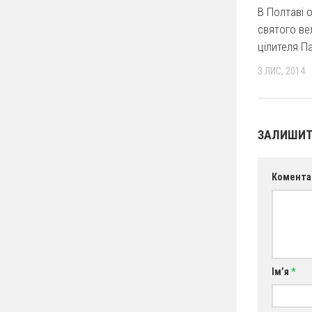
В Полтаві 
святого ве
цілителя П
3 ЛИС, 2014
ЗАЛИШИТ
Комента
Ім’я
*