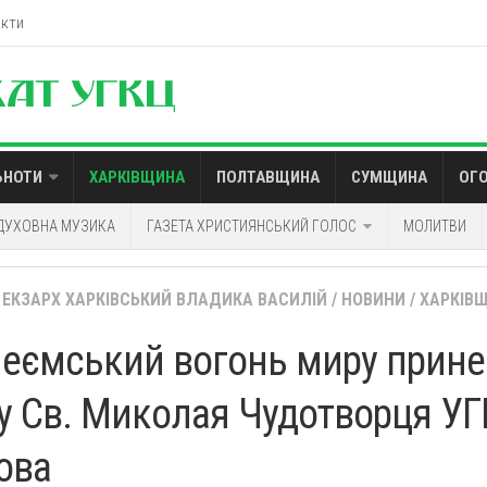
акти
ЬНОТИ
ХАРКІВЩИНА
ПОЛТАВЩИНА
СУМЩИНА
ОГ
ДУХОВНА МУЗИКА
ГАЗЕТА ХРИСТИЯНСЬКИЙ ГОЛОС
МОЛИТВИ
ЕКЗАРХ ХАРКІВСЬКИЙ ВЛАДИКА ВАСИЛІЙ
/
НОВИНИ
/
ХАРКІВ
еємський вогонь миру прине
у Св. Миколая Чудотворця УГ
ова