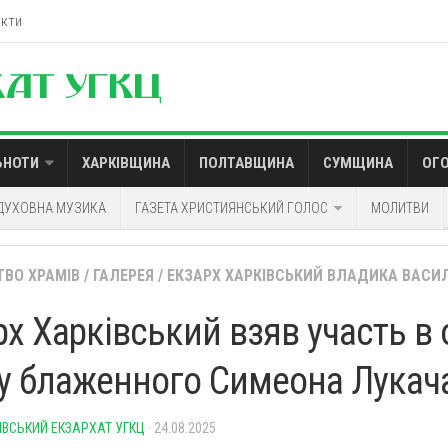
акти
ЬНОТИ
ХАРКІВЩИНА
ПОЛТАВЩИНА
СУМЩИНА
ОГ
ДУХОВНА МУЗИКА
ГАЗЕТА ХРИСТИЯНСЬКИЙ ГОЛОС
МОЛИТВИ
ТВО ХРАМІВ
/
ГАЛЕРЕЯ
/
ЕКЗАРХ ХАРКІВСЬКИЙ ВЛАДИКА ВАСИ
рх Харківський взяв участь в 
у блаженного Симеона Лукача
ІВСЬКИЙ ЕКЗАРХАТ УГКЦ
· 24.08.2025