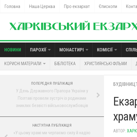
Головна
Наша Церква
Про екзархат
Єпископи
Конт
НОВИНИ
ПАРОХІЇ
МОНАСТИРІ
КОМІСІЇ
СПІЛ
КОРИСНІ МАТЕРІАЛИ
БІБЛІОТЕКА
ХРИСТИЯНСЬКІ ФІЛЬМИ
ПОПЕРЕДНЯ ПУБЛІКАЦІЯ
БУДІВНИЦ
У День Державного Прапора України у
Екза
Полтаві провели зустріч із родинами
зниклих безвісті військовослужбовців
храм
НАСТУПНА ПУБЛІКАЦІЯ
АВТОР:
ХАРК
«У цьому храмі ми черпаємо силу й надію