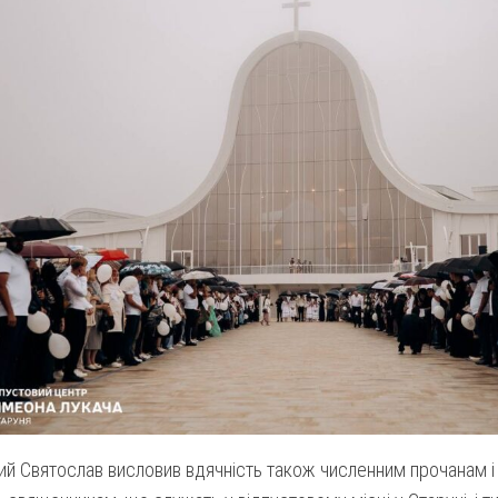
й Святослав висловив вдячність також численним прочанам і