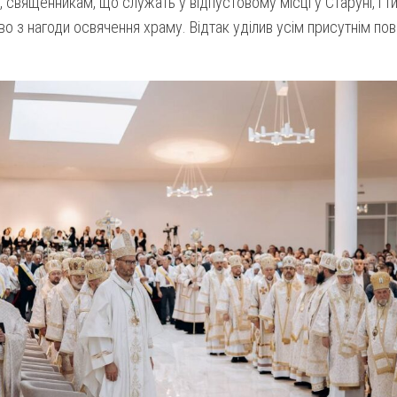
 священникам, що служать у відпустовому місці у Старуні, і ти
о з нагоди освячення храму. Відтак уділив усім присутнім по