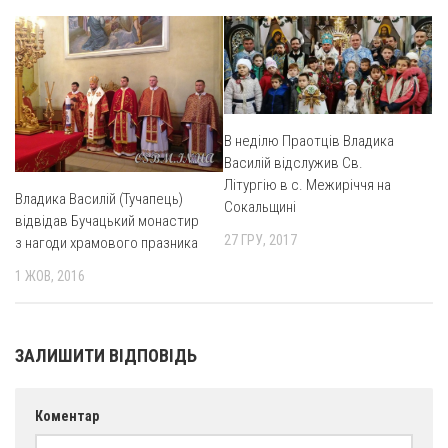
В неділю Праотців Владика
Василій відслужив Св.
Літургію в с. Межиріччя на
Владика Василій (Тучапець)
Сокальщині
відвідав Бучацький монастир
27 ГРУ, 2017
з нагоди храмового празника
1 ЖОВ, 2016
ЗАЛИШИТИ ВІДПОВІДЬ
Коментар