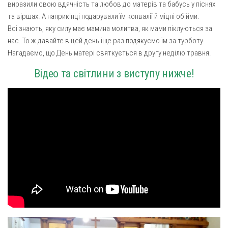
виразили свою вдячність та любов до матерів та бабусь у піснях
Газета Християнський голос
Архистратига Михаїла (м. Люботин)
та віршах. А наприкінці подарували їм конвалії й міцні обійми.
Покрови Пресвятої Богородиці (с. Вільча)
Надруковані числа
Всі знають, яку силу має мамина молитва, як мами піклуються за
нас. То ж давайте в цей день іще раз подякуємо їм за турботу.
Преображенська парафія (м. Лозова)
Молитви
Нагадаємо, що День матері святкується в другу неділю травня.
Парафія Благовіщення Пресвятої Богородиці (смт
Галерея
Золочів)
Відео та світлини з виступу нижче!
Рух pro-life
Парафія Різдва Пресвятої Богородиці м. Берестин
(Красноград)
Парохії Полтавської області
Пресвятої Трійці (м. Полтава)
Всіх Святих українського народу (м. Полтава)
Свято-Юріївська парафія (м. Полтава)
Архистратига Михаїла (с. Пригарівка)
Благовіщення Пресвятої Богородиці (с. Шевченки)
Введення у храм Пресвятої Богородиці (с. Дашківка)