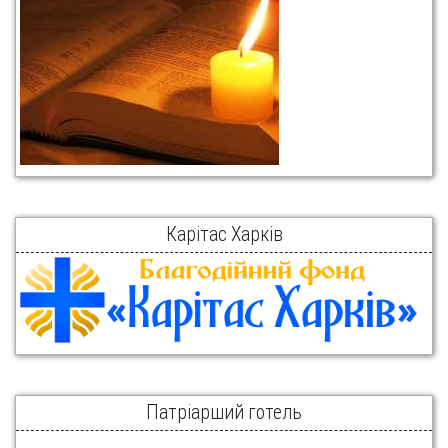
Карітас Харків
Патріарший готель