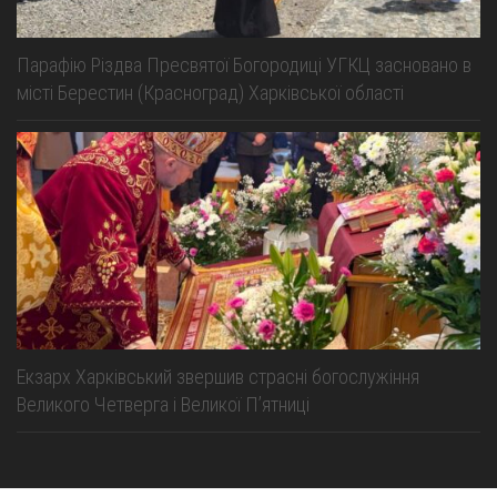
Парафію Різдва Пресвятої Богородиці УГКЦ засновано в
місті Берестин (Красноград) Харківської області
Екзарх Харківський звершив страсні богослужіння
Великого Четверга і Великої Пʼятниці