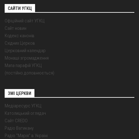
САЙТИ УГКЦ
Офіційний сайт УГКЦ
Сайт новин
Кодекс канонів
Східних Церков
Церковний календар
Монаші згромадження
Мапа парафій УГКЦ
(постійно доповнюється)
ЗМІ ЦЕРКВИ
Медіаресурс УГКЦ
Католицький оглядач
Сайт CREDO
Радіо Ватикану
Радіо "Марія" в Україні