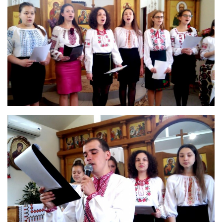
Вознесіння ГНІХ (с. Витівка)
Вознесіння Господнього (м. Кобеляки)
Пророка Іллі (смт. Білики)
Різдва Пресвятої Богородиці (с. Вільховатка)
Св. Апостола Андрія Первозванного (с. Засулля)
Св. Миколая (с. Деменки)
Успіння Пресвятої Богородиці (м. Кременчук)
Успіння Пресвятої Богородиці (м. Лубни)
Парохії Сумської області
Введення в храм Богородиці (м. Суми)
Матері Божої Неустанної Помочі (м. Охтирка)
Монастирі
Свято-Покровський монастир оо Василіян
Свято-Івано-Павлівський монастир сестер Згромадження