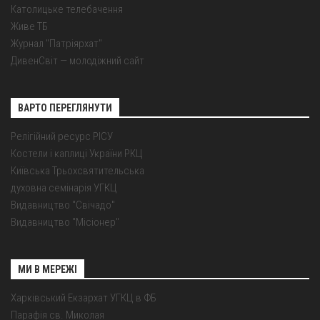
Католицьке телебачення
Живе ТБ
Журнал "Патріярхат"
ДивенСвіт — молодіжний сайт
ВАРТО ПЕРЕГЛЯНУТИ
Релігійний ресурс РІСУ
Костели і каплиці України РКЦ
Київська Трьохсвятительська
духовна семінарія УГКЦ
Видавництво "Свічадо"
Видавництво "Місіонер"
МИ В МЕРЕЖІ
Харківський Екзархат УГКЦ в ФБ
Парафія св. Миколая