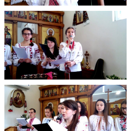
Св. Йосифа ОПДМ
Монастир сестер милосердя Св. Вінкентія. Дім Милосердя
Монастир Успення Пресвятої Богородиці Сестер Чину
Святого Василія Великого
Комісії
Катехитична комісія
Комісія у справах молоді
Комісія у справах родини
Комісія з питань душпастирства охорони здоров’я
Спільноти
Квіти Слобожанщини
Харківщина
Полтавщина
Сумщина