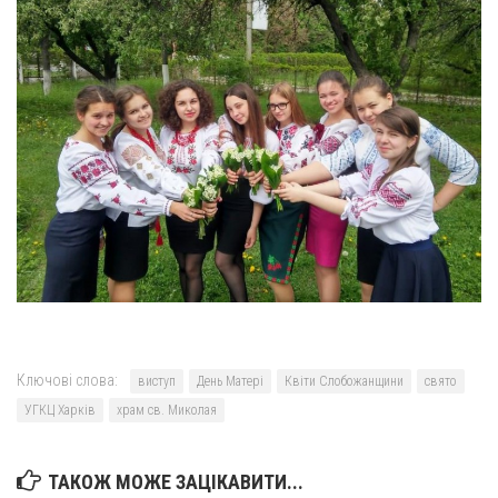
Ключові слова:
виступ
День Матері
Квіти Слобожанщини
свято
УГКЦ Харків
храм св. Миколая
ТАКОЖ МОЖЕ ЗАЦІКАВИТИ...