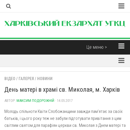
Головна
Наша Церква
Про екзархат
Це меню >
Єпископи
Новини
Контакти
Парохії
Корисні матеріали
ВІДЕО
/
ГАЛЕРЕЯ
/
НОВИНИ
Парохії Харківської області
Інтерв’ю
День матері в храмі св. Миколая, м. Харків
Парафія св. Миколая Чудотворця (м. Харків)
Думка
Свято-Дмитрівська парафія (м. Харків)
АВТОР:
МАКСИМ ПОДОРОЖНІЙ
· 14.05.2017
Бібліотека
Пресвятої Трійці (м. Харків)
Молодь спільноти Квіти Слобожанщини завжди пам’ятає за своїх
Християнські фільми
батьків, і цього року теж не забули підготувати привітання з цим
Свято-Покровський монастир отців Василіян (смт.
Духовна музика
Покотилівка)
світлим святом для парафіян церкви св. Миколая з Днем матері та