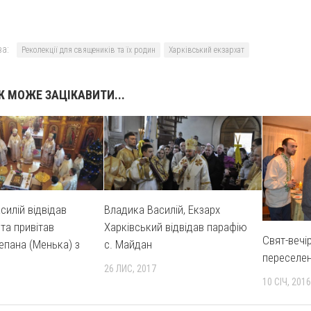
а:
Реколекції для священиків та їх родин
Харківський екзархат
 МОЖЕ ЗАЦІКАВИТИ...
силій відвідав
Владика Василій, Екзарх
та привітав
Харківський відвідав парафію
Свят-вечі
епана (Менька) з
с. Майдан
переселе
26 ЛИС, 2017
10 СІЧ, 2016