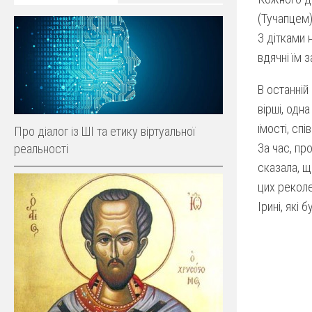
(Тучапцем)
З дітками 
вдячні їм з
В останній
вірші, одн
їмості, спі
Про діалог із ШІ та етику віртуальної
За час, пр
реальності
сказала, щ
цих реколе
Ірині, які