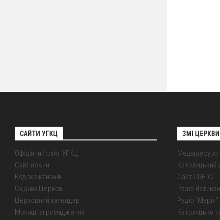
САЙТИ УГКЦ
ЗМІ ЦЕРКВИ
Офіційний сайт УГКЦ
Медіаресурс
Сайт новин
Католицький 
Кодекс канонів
Сайт CREDO
Східних Церков
Радіо Ватикан
Церковний календар
Радіо "Марія" 
Монаші згромадження
Католицьке т