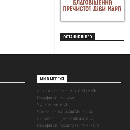
ОСТАННЄ ВІДЕО
МИ В МЕРЕЖІ
Харківський Екзархат УГКЦ в ФБ
Парафія св. Миколая
Чудотворця в ФБ
Свято-Покровський Монастир
оо. Василіян (Покотилівка) в ФБ
Парафія св. Архистратига Михаїла