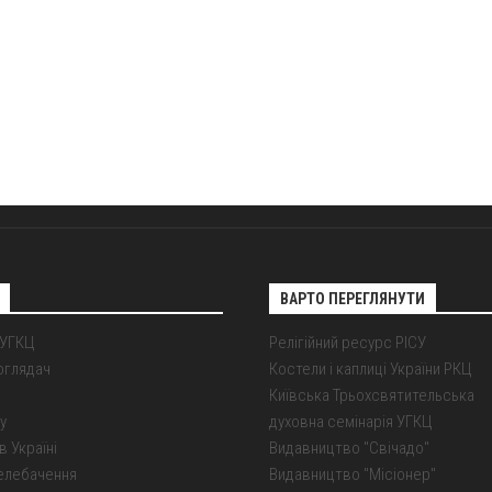
ВАРТО ПЕРЕГЛЯНУТИ
 УГКЦ
Релігійний ресурс РІСУ
оглядач
Костели і каплиці України РКЦ
Київська Трьохсвятительська
у
духовна семінарія УГКЦ
в Україні
Видавництво "Свічадо"
елебачення
Видавництво "Місіонер"