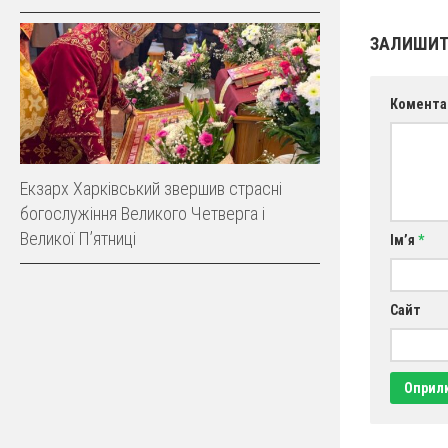
ЗАЛИШИТ
Комента
Екзарх Харківський звершив страсні
богослужіння Великого Четверга і
Великої Пʼятниці
Ім’я
*
Сайт