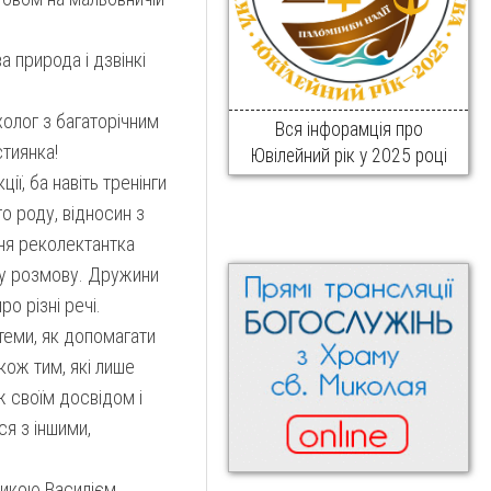
 природа і дзвінкі
олог з багаторічним
Вся інфорамція про
тиянка!
Ювілейний рік у 2025 році
ії, ба навіть тренінги
о роду, відносин з
ня реколектантка
му розмову. Дружини
ро різні речі.
теми, як допомагати
кож тим, які лише
ж своїм досвідом і
я з іншими,
адикою Василієм