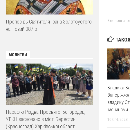
Ключові слов
Проповідь Святителя Івана Золотоустого
на Новий 387 р
ТАКОЖ
МОЛИТВИ
Владика Ва
Запоріжжя 
владику Ст
іменинами
Парафію Різдва Пресвятої Богородиці
УГКЦ засновано в місті Берестин
10 СІЧ, 2023
(Красноград) Харківської області