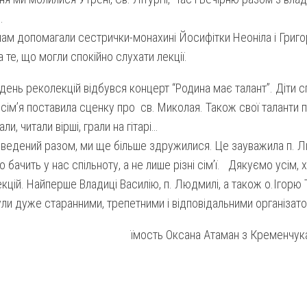
.
нам допомагали сестрички-монахині Йосифітки Неоніла і Григо
а те, що могли спокійно слухати лекції.
 день реколекцій відбувся концерт “Родина має талант”. Діти с
а сім’я поставила сценку про св. Миколая. Також свої таланти 
вали, читали вірші, грали на гітарі…
оведений разом, ми ще більше здружилися. Це зауважила п. 
о бачить у нас спільноту, а не лише різні сім’ї. Дякуємо усім,
кцій. Найперше Владиці Василію, п. Людмилі, а також о.Ігорю 
 були дуже старанними, трепетними і відповідальними організат
їмость Оксана Атаман з Кременчука