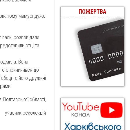
ПОЖЕРТВА
рія, тому мамусі дуже
півали, розповідали
представили отці та
Людмила. Вона
 хто спричинився до
Табаці та його дружині
орами.
 Полтавської області,
учасник реколекцій