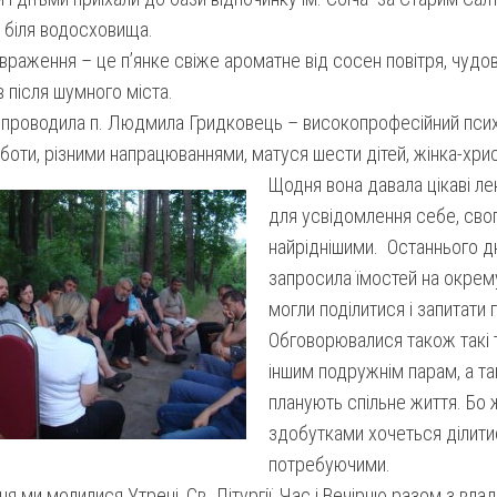
 біля водосховища.
раження – це п’янке свіже ароматне від сосен повітря, чудова
в після шумного міста.
ї проводила п. Людмила Гридковець – високопрофесійний псих
оти, різними напрацюваннями, матуся шести дітей, жінка-хрис
Щодня вона давала цікаві лекц
для усвідомлення себе, свог
найріднішими. Останнього д
запросила їмостей на окре
могли поділитися і запитати п
Обговорювалися також такі 
іншим подружнім парам, а та
планують спільне життя. Бо 
здобутками хочеться ділитис
потребуючими.
я ми молилися Утрені, Св. Літургії, Час і Вечірню разом з вл