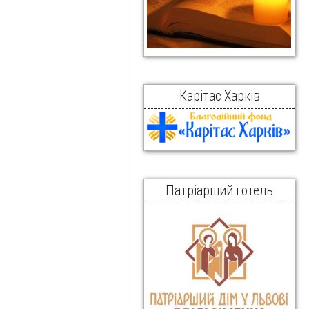
Карітас Харків
Патріарший готель