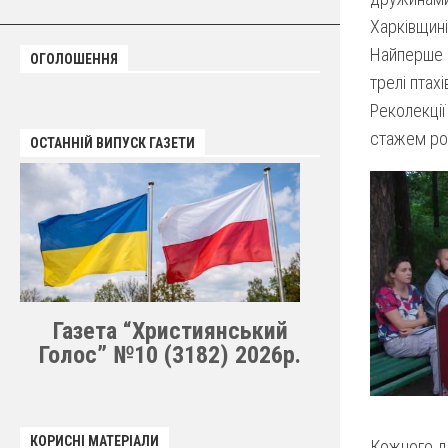
Харківщині
Найперше в
ОГОЛОШЕННЯ
трелі птахі
Реколекці
стажем роб
ОСТАННІЙ ВИПУСК ГАЗЕТИ
Газета “Християнський
Голос” №10 (3182) 2026р.
КОРИСНІ МАТЕРІАЛИ
Кожного дн