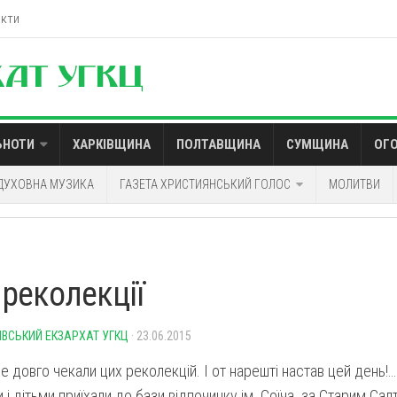
акти
ЬНОТИ
ХАРКІВЩИНА
ПОЛТАВЩИНА
СУМЩИНА
ОГ
ДУХОВНА МУЗИКА
ГАЗЕТА ХРИСТИЯНСЬКИЙ ГОЛОС
МОЛИТВИ
 реколекції
ІВСЬКИЙ ЕКЗАРХАТ УГКЦ
· 23.06.2015
е довго чекали цих реколекцій. І от нарешті настав цей день!
і дітьми приїхали до бази відпочинку ім. Соїча за Старим Сал