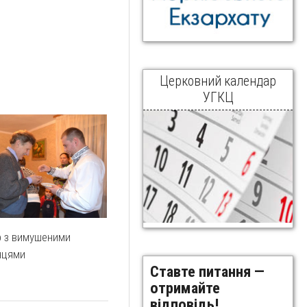
Церковний календар
УГКЦ
р з вимушеними
нцями
Ставте питання —
отримайте
відповідь!