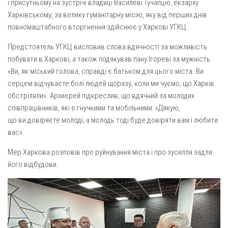
Вознесіння ГНІХ (с. Витівка)
і присутньому на зустрічі владиці Василеві Тучапцю, екзарху
Харківському, за велику гуманітарну місію, яку від перших днів
Вознесіння Господнього (м. Кобеляки)
повномаштабного вторгнення здійснює у Харкові УГКЦ.
Пророка Іллі (смт. Білики)
Предстоятель УГКЦ висловив слова вдячності за можливість
Різдва Пресвятої Богородиці (с. Вільховатка)
побувати в Харкові, а також подякував пану Ігореві за мужність:
Св. Апостола Андрія Первозванного (с. Засулля)
«Ви, як міський голова, справді є батьком для цього міста. Ви
серцем відчуваєте болі людей щоразу, коли ми чуємо, що Харків
Св. Миколая (с. Деменки)
обстріляли». Архиєрей підкреслив, що вдячний за молодих
Успіння Пресвятої Богородиці (м. Кременчук)
співпрацівників, які є гнучкими та мобільними: «Дякую,
Успіння Пресвятої Богородиці (м. Лубни)
що ви довіряєте молоді, а молодь тоді буде довіряти вам і любити
вас».
Парохії Сумської області
Мер Харкова розповів про руйнування міста і про зусилля задля
Введення в храм Богородиці (м. Суми)
його відбудови.
Матері Божої Неустанної Помочі (м. Охтирка)
Монастирі
Свято-Покровський монастир оо Василіян
Свято-Івано-Павлівський монастир сестер Згромадження