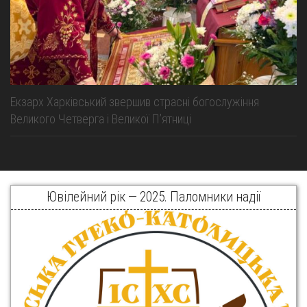
Екзарх Харківський звершив страсні богослужіння
Великого Четверга і Великої Пʼятниці
Ювілейний рік — 2025. Паломники надії