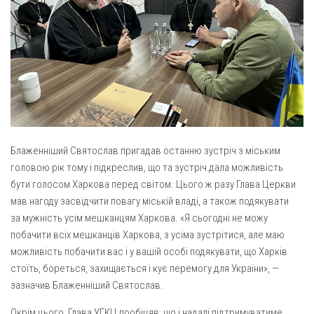
Св. Йосифа ОПДМ
Монастир сестер милосердя Св. Вінкентія. Дім Милосердя
Монастир Успення Пресвятої Богородиці Сестер Чину
Святого Василія Великого
Комісії
Катехитична комісія
Комісія у справах молоді
Блаженніший Святослав пригадав останню зустріч з міським
Комісія у справах родини
головою рік тому і підкреслив, що та зустріч дала можливість
бути голосом Харкова перед світом. Цього ж разу Глава Церкви
Комісія з питань душпастирства охорони здоров’я
мав нагоду засвідчити повагу міській владі, а також подякувати
Спільноти
за мужність усім мешканцям Харкова. «Я сьогодні не можу
Квіти Слобожанщини
побачити всіх мешканців Харкова, з усіма зустрітися, але маю
можливість побачити вас і у вашій особі подякувати, що Харків
Харківщина
стоїть, бореться, захищається і кує перемогу для України», —
Полтавщина
зазначив Блаженніший Святослав.
Сумщина
Окрім цього, Глава УГКЦ пообіцяв, що і надалі підтримуватиме