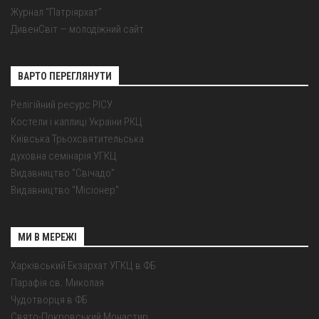
Журнал "Патріярхат"
ДивенСвіт — молодіжний сайт
ВАРТО ПЕРЕГЛЯНУТИ
Релігійний ресурс РІСУ
Костели і каплиці України РКЦ
Київська Трьохсвятительська
духовна семінарія УГКЦ
Видавництво "Свічадо"
Видавництво "Місіонер"
МИ В МЕРЕЖІ
Харківський Екзархат УГКЦ в ФБ
Парафія св. Миколая
Чудотворця в ФБ
Свято-Покровський Монастир