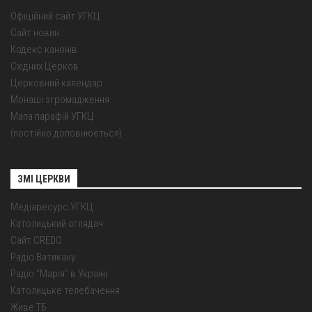
Офіційний сайт УГКЦ
Сайт новин
Кодекс канонів
Східних Церков
Церковний календар
Монаші згромадження
Мапа парафій УГКЦ
(постійно доповнюється)
ЗМІ ЦЕРКВИ
Медіаресурс УГКЦ
Католицький оглядач
Сайт CREDO
Радіо Ватикану
Радіо "Марія" в Україні
Католицьке телебачення
Живе ТБ