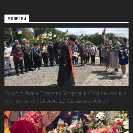
МОЛИТВИ
Парафію Різдва Пресвятої Богородиці УГКЦ засновано в
місті Берестин (Красноград) Харківської області