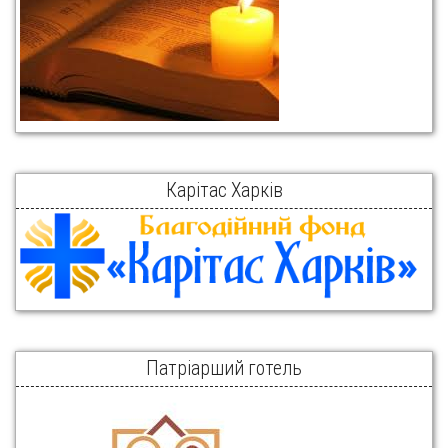
Карітас Харків
Патріарший готель