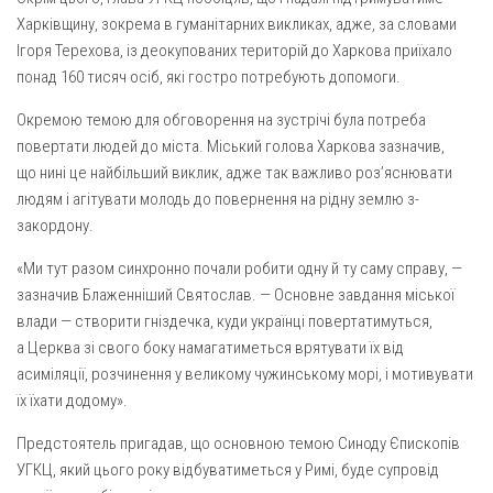
Харківщину, зокрема в гуманітарних викликах, адже, за словами
Оголошення
Ігоря Терехова, із деокупованих територій до Харкова приїхало
Трансляції
понад 160 тисяч осіб, які гостро потребують допомоги.
Окремою темою для обговорення на зустрічі була потреба
повертати людей до міста. Міський голова Харкова зазначив,
що нині це найбільший виклик, адже так важливо роз’яснювати
людям і агітувати молодь до повернення на рідну землю з-
закордону.
«Ми тут разом синхронно почали робити одну й ту саму справу, —
зазначив Блаженніший Святослав. — Основне завдання міської
влади — створити гніздечка, куди українці повертатимуться,
а Церква зі свого боку намагатиметься врятувати їх від
асиміляції, розчинення у великому чужинському морі, і мотивувати
їх їхати додому».
Предстоятель пригадав, що основною темою Синоду Єпископів
УГКЦ, який цього року відбуватиметься у Римі, буде супровід