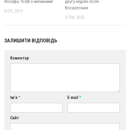
Йосифа, ЧСВВ з іменинами!
другу неділю після
Воскресіння
8 СІЧ, 2019
9 ТРА, 2022
ЗАЛИШИТИ ВІДПОВІДЬ
Коментар
Ім’я
*
E-mail
*
Сайт