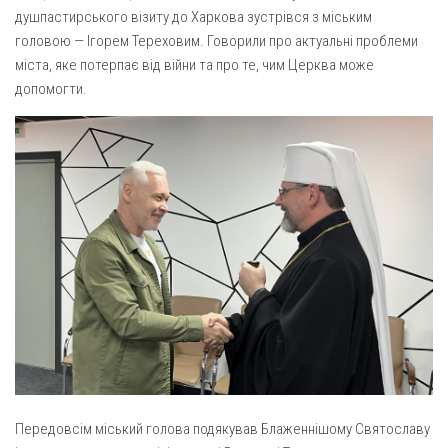
Газета Християнський голос
Архистратига Михаїла (м. Люботин)
душпастирського візиту до Харкова зустрівся з міським
головою — Ігорем Тереховим. Говорили про актуальні проблеми
Покрови Пресвятої Богородиці (с. Вільча)
Надруковані числа
міста, яке потерпає від війни та про те, чим Церква може
Преображенська парафія (м. Лозова)
Молитви
допомогти.
Парафія Благовіщення Пресвятої Богородиці (смт
Галерея
Золочів)
Рух pro-life
Парафія Різдва Пресвятої Богородиці м. Берестин
(Красноград)
Парохії Полтавської області
Пресвятої Трійці (м. Полтава)
Всіх Святих українського народу (м. Полтава)
Свято-Юріївська парафія (м. Полтава)
Архистратига Михаїла (с. Пригарівка)
Благовіщення Пресвятої Богородиці (с. Шевченки)
Введення у храм Пресвятої Богородиці (с. Дашківка)
Передовсім міський голова подякував Блаженнішому Святославу