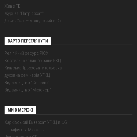
Живе ТБ
Журнал "Патріярхат"
ДивенСвіт — молодіжний сайт
ВАРТО ПЕРЕГЛЯНУТИ
Релігійний ресурс РІСУ
Костели і каплиці України РКЦ
Київська Трьохсвятительська
духовна семінарія УГКЦ
Видавництво "Свічадо"
Видавництво "Місіонер"
МИ В МЕРЕЖІ
Харківський Екзархат УГКЦ в ФБ
Парафія св. Миколая