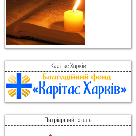
Карітас Харків
Патріарший готель