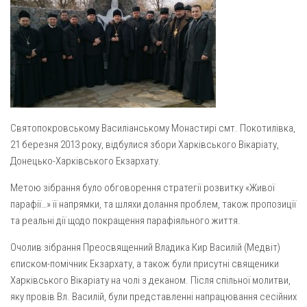
Газета Християнський голос
Архистратига Михаїла (м. Люботин)
Покрови Пресвятої Богородиці (с. Вільча)
Надруковані числа
Преображенська парафія (м. Лозова)
Молитви
Парафія Благовіщення Пресвятої Богородиці (смт
Галерея
Золочів)
Рух pro-life
Парафія Різдва Пресвятої Богородиці м. Берестин
Святопокровському Василіанському Монастирі смт. Покотилівка,
(Красноград)
21 березня 2013 року, відбулися збори Харківського Вікаріату,
Парохії Полтавської області
Донецько-Харківського Екзархату.
Пресвятої Трійці (м. Полтава)
Метою зібрання було обговорення стратегії розвитку «Живої
Всіх Святих українського народу (м. Полтава)
парафії…» її напрямки, та шляхи долання проблем, також пропозиції
Свято-Юріївська парафія (м. Полтава)
та реальні дії щодо покращення парафіяльного життя.
Архистратига Михаїла (с. Пригарівка)
Очолив зібрання Преосвященний Владика Кир Василій (Медвіт)
єписком-помічник Екзархату, а також були присутні священики
Благовіщення Пресвятої Богородиці (с. Шевченки)
Харківського Вікаріату на чолі з деканом. Після спільної молитви,
Введення у храм Пресвятої Богородиці (с. Дашківка)
яку провів Вл. Василій, були представленні напрацювання сесійних