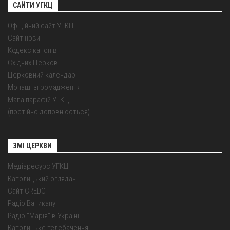
САЙТИ УГКЦ
Офіційний сайт УГКЦ
Сайт новин
Кодекс канонів
Східних Церков
Церковний календар
Монаші згромадження
Мапа парафій УГКЦ
(постійно доповнюється)
ЗМІ ЦЕРКВИ
Медіаресурс УГКЦ
Католицький оглядач
Сайт CREDO
Радіо Ватикану
Радіо "Марія" в Україні
Католицьке телебачення