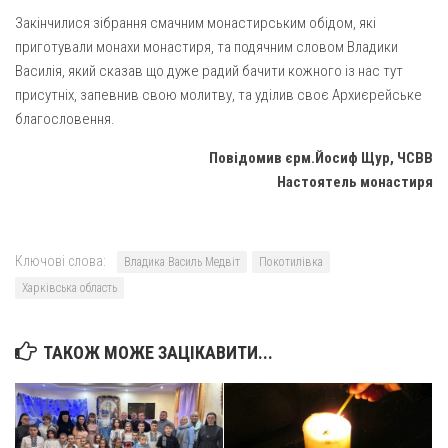
Св. Йосифа ОПДМ
Закінчилися зібрання смачним монастирським обідом, які
Монастир сестер милосердя Св. Вінкентія. Дім Милосердя
приготували монахи монастиря, та подячним словом Владики
Василія, який сказав що дуже радий бачити кожного із нас тут
Монастир Успення Пресвятої Богородиці Сестер Чину
Святого Василія Великого
присутніх, запевнив свою молитву, та уділив своє Архиєрейське
благословення.
Комісії
Повідомив єрм.Йосиф Щур, ЧСВВ
Катехитична комісія
Настоятель монастиря
Комісія у справах молоді
Комісія у справах родини
Ключові слова:
Комісія з питань душпастирства охорони здоров’я
Владика Василь Медвіт
Покотилівка
Харківська область
Спільноти
Квіти Слобожанщини
ТАКОЖ МОЖЕ ЗАЦІКАВИТИ...
Харківщина
Полтавщина
Сумщина