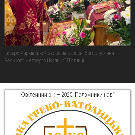
Екзарх Харківський звершив страсні богослужіння
Великого Четверга і Великої Пʼятниці
Ювілейний рік — 2025. Паломники надії