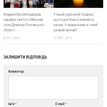
Оголошення
Владика Василій відвідав
У нашій церковній традиції
Трансляції
парафію святого Миколая
цього дня благословляють
села Деменки Полтавської
свічки. А звідки взявся такий
області
цікавий звичай?
8 ГРУ, 2024
15 ЛЮТ, 2015
ЗАЛИШИТИ ВІДПОВІДЬ
Коментар
Ім’я
*
E-mail
*