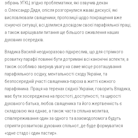
Вознесіння ГНІХ (с. Витівка)
зібрань УГКЦ згідно проблематики, які озвучив декан
о.Олександр Дядя, опісля розгорнулися жваві дискусії, які
Вознесіння Господнього (м. Кобеляки)
висловлювали священики, пропозиції щодо покращення вже
Пророка Іллі (смт. Білики)
існуючої ситуації, всі ділилися досвідом своєї парафіяльної праці,
Різдва Пресвятої Богородиці (с. Вільховатка)
а також вирішували питання ще більшого оживлення наших
духовних осередків.
Св. Апостола Андрія Первозванного (с. Засулля)
Владика Василій неодноразово підкреслив, що для стрімкого
Св. Миколая (с. Деменки)
розвитку парафії повинні бути дотримані всі канонічні аспекти, а
Успіння Пресвятої Богородиці (м. Кременчук)
також особливо звернув увагу на саме місце розташування
Успіння Пресвятої Богородиці (м. Лубни)
парафіяльного осідку, ментальності сходу України, та
безпосередній участі священика-пароха в житті кожного
Парохії Сумської області
парафіянина. Праця на теренах східної України, говорить Владика,
Введення в храм Богородиці (м. Суми)
має бути зосереджена на простоті, доступності, та щирості
Матері Божої Неустанної Помочі (м. Охтирка)
духовного батька, любов священика та його жертвенність є
складовою яка єднає, а також часта спільна молитва,
Монастирі
співпереживання один за одного та взаємодопомога будуть
Свято-Покровський монастир оо Василіян
сприяти розвиткові духовних спільнот, де буде формуватися
«одне стадо і один пастир».
Свято-Івано-Павлівський монастир сестер Згромадження