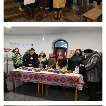
Св. Йосифа ОПДМ
Монастир сестер милосердя Св. Вінкентія. Дім Милосердя
Монастир Успення Пресвятої Богородиці Сестер Чину
Святого Василія Великого
Комісії
Катехитична комісія
Комісія у справах молоді
Комісія у справах родини
Комісія з питань душпастирства охорони здоров’я
Спільноти
Квіти Слобожанщини
Харківщина
Полтавщина
Сумщина