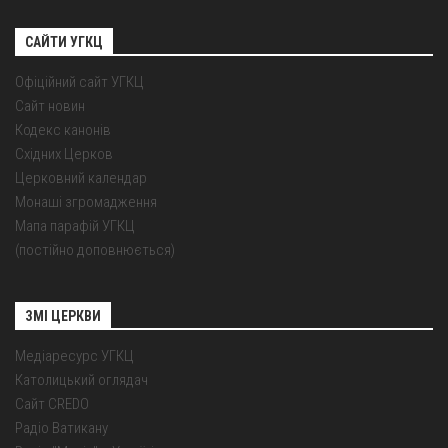
САЙТИ УГКЦ
Офіційний сайт УГКЦ
Сайт новин
Кодекс канонів
Східних Церков
Церковний календар
Монаші згромадження
Мапа парафій УГКЦ
(постійно доповнюється)
ЗМІ ЦЕРКВИ
Медіаресурс УГКЦ
Католицький оглядач
Сайт CREDO
Радіо Ватикану