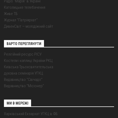
Радіо "Марія" в Україні
Католицьке телебачення
Живе ТБ
Журнал "Патріярхат"
ДивенСвіт — молодіжний сайт
ВАРТО ПЕРЕГЛЯНУТИ
Релігійний ресурс РІСУ
Костели і каплиці України РКЦ
Київська Трьохсвятительська
духовна семінарія УГКЦ
Видавництво "Свічадо"
Видавництво "Місіонер"
МИ В МЕРЕЖІ
Харківський Екзархат УГКЦ в ФБ