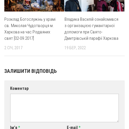
Розклад Богослужінь у храмі
Владика Василій ознайомився
св. Миколая Чудотворця м.
з організацією гуманітарної
Харкова на час Різдвяних
допомоги при Свято-
свят [02-09.2017]
Дмитрівській парафії Харкова
2 СІЧ, 2017
19 БЕР, 2022
ЗАЛИШИТИ ВІДПОВІДЬ
Коментар
Ім’я
*
E-mail
*