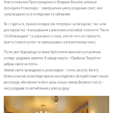
благословення Преосвященного Владики Василія, вперше
Газета Християнський голос
Архистратига Михаїла (м. Люботин)
проходила Розколяда – завершення циклу різдвяних свят, яке
Покрови Пресвятої Богородиці (с. Вільча)
Надруковані числа
супроводжується колядками та забавами.
Преображенська парафія (м. Лозова)
Молитви
Як і годиться, лунали колядки (як популярні і всім відомі, так і нові
Парафія Благовіщення Пресвятої Богородиці (смт
для харків’ян) та віншування у виконанні учасників спільноти “Квіти
Галерея
Золочів)
Слобожанщини” та церковного хору, опісля чого всі присутні
Рух pro-life
пригостилися кутею та пампушками у катехитичному класі.
Парафія Різдва Пресвятої Богородиці м. Берестин
(Красноград)
Після свят Водохреща та Івана Хрестителя закінчується вулична
Парохії Полтавської області
коляда, щедрівки, вертепи. В народі кажуть: «Прийшов Предтеча і
Пресвятої Трійці (м. Полтава)
забрав свята на плечі».
Зимові свята проводжають розколядою – гучно, весело, багато.
Всіх Святих українського народу (м. Полтава)
Кожен учасник розколяди прагне насолодитись безтурботним станом
Свято-Юріївська парафія (м. Полтава)
веселощів, аби пронести його крізь кілька тижнів Великого посту –
часу роздумів та заглиблення у власну душу.
Архистратига Михаїла (с. Пригарівка)
Благовіщення Пресвятої Богородиці (с. Шевченки)
Введення у храм Пресвятої Богородиці (с. Дашківка)