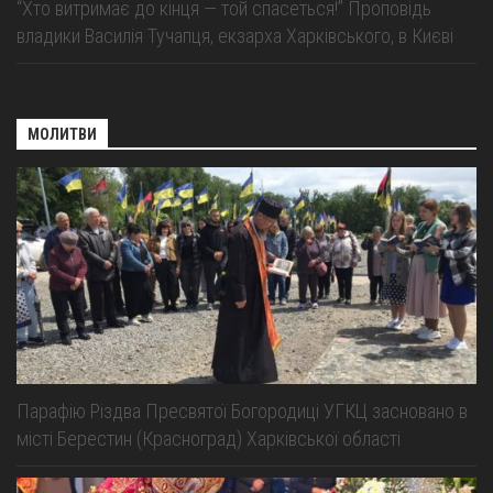
“Хто витримає до кінця — той спасеться!” Проповідь
владики Василія Тучапця, екзарха Харківського, в Києві
МОЛИТВИ
Парафію Різдва Пресвятої Богородиці УГКЦ засновано в
місті Берестин (Красноград) Харківської області