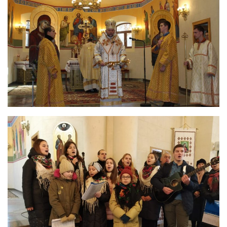
Вознесіння ГНІХ (с. Витівка)
Вознесіння Господнього (м. Кобеляки)
Пророка Іллі (смт. Білики)
Різдва Пресвятої Богородиці (с. Вільховатка)
Св. Апостола Андрія Первозванного (с. Засулля)
Св. Миколая (с. Деменки)
Успіння Пресвятої Богородиці (м. Кременчук)
Успіння Пресвятої Богородиці (м. Лубни)
Парохії Сумської області
Введення в храм Богородиці (м. Суми)
Матері Божої Неустанної Помочі (м. Охтирка)
Монастирі
Свято-Покровський монастир оо Василіян
Свято-Івано-Павлівський монастир сестер Згромадження