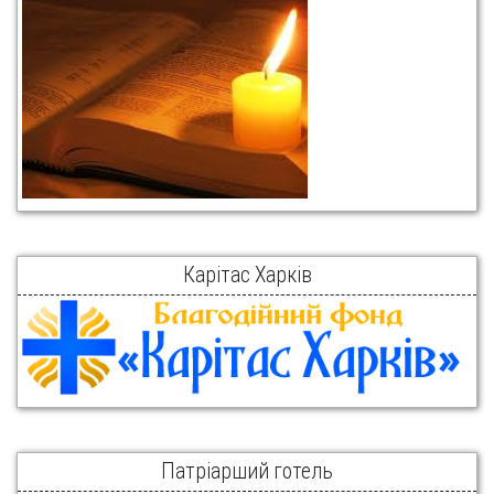
Карітас Харків
Патріарший готель