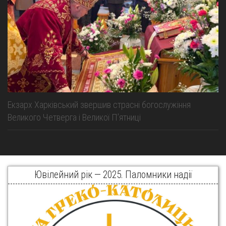
Екзарх Харківський звершив страсні богослужіння
Великого Четверга і Великої Пʼятниці
Ювілейний рік — 2025. Паломники надії