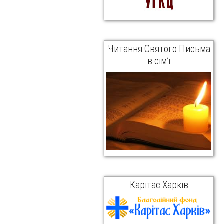
Читання Святого Письма
в сім’ї
Карітас Харків