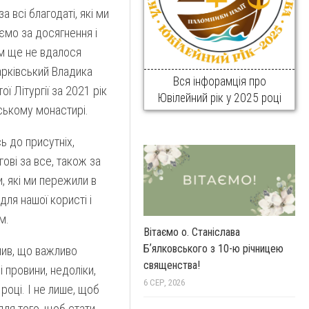
а всі благодаті, які ми
ємо за досягнення і
ам ще не вдалося
арківський Владика
Вся інфорамція про
ої Літургії за 2021 рік
Ювілейний рік у 2025 році
ському монастирі.
ь до присутніх,
ові за все, також за
и, які ми пережили в
ля нашої користі і
м.
Вітаємо о. Станіслава
Бʼялковського з 10-ю річницею
лив, що важливо
священства!
 провини, недоліки,
6 СЕР, 2026
 році. І не лише, щоб
для того, щоб стати