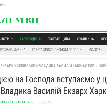
акти
ЬНОТИ
ХАРКІВЩИНА
ПОЛТАВЩИНА
СУМЩИНА
ОГ
ДУХОВНА МУЗИКА
ГАЗЕТА ХРИСТИЯНСЬКИЙ ГОЛОС
МОЛИТВИ
ЕКЗАРХ ХАРКІВСЬКИЙ ВЛАДИКА ВАСИЛІЙ
/
МОНАСТИРІ
/
НОВ
дією на Господа вступаємо у 
– Владика Василій Екзарх Хар
ІВСЬКИЙ ЕКЗАРХАТ УГКЦ
· 01.01.2022