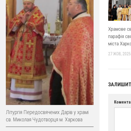
Храмове св
парафія св
міста Харк
27 ЖОВ, 2025
ЗАЛИШИТ
Комента
Літургія Передосвячених Дарів у храмі
св. Миколая Чудотворця м. Харкова