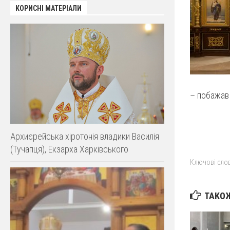
КОРИСНІ МАТЕРІАЛИ
– побажав
Архиєрейська хіротонія владики Василія
(Тучапця), Екзарха Харківського
Ключові слов
ТАКОЖ