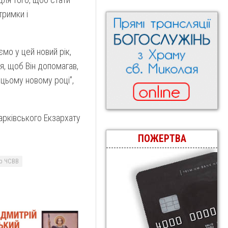
тримки і
ємо у цей новий рік,
, щоб Він допомагав,
 цьому новому році”,
рківського Екзархату
ПОЖЕРТВА
ир ЧСВВ