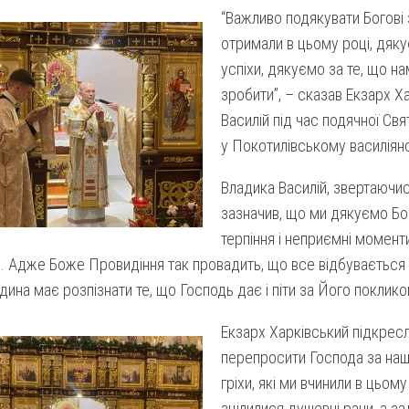
“Важливо подякувати Богові з
отримали в цьому році, дяку
успіхи, дякуємо за те, що н
зробити”, – сказав Екзарх Х
Василій під час подячної Свят
у Покотилівському василіян
Владика Василій, звертаючис
зазначив, що ми дякуємо Бог
терпіння і неприємні момент
. Адже Боже Провидіння так провадить, що все відбувається д
ина має розпізнати те, що Господь дає і піти за Його поклико
Екзарх Харківський підкрес
перепросити Господа за наші
гріхи, які ми вчинили в цьому
зцілилися душевні рани, а за