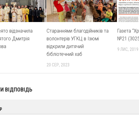
ято відзначила
Стараннями благодійників та
Газета “Х
ятого Дмитрія
волонтерів УГКЦ в Ізюмі
№21 (3025
ова
відкрили дитячий
9 ЛИС, 2019
бібліотечний хаб
20 СЕР, 2023
И ВІДПОВІДЬ
р