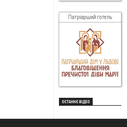
Патріарший готель
ОСТАННЄ ВІДЕО