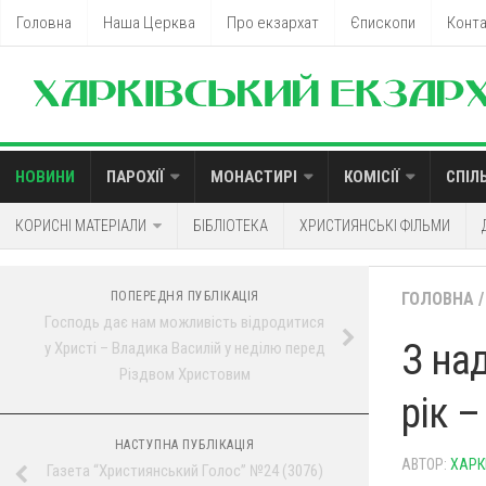
Головна
Наша Церква
Про екзархат
Єпископи
Конт
НОВИНИ
ПАРОХІЇ
МОНАСТИРІ
КОМІСІЇ
СПІЛ
КОРИСНІ МАТЕРІАЛИ
БІБЛІОТЕКА
ХРИСТИЯНСЬКІ ФІЛЬМИ
ПОПЕРЕДНЯ ПУБЛІКАЦІЯ
ГОЛОВНА
/
Господь дає нам можливість відродитися
З на
у Христі – Владика Василій у неділю перед
Різдвом Христовим
рік 
НАСТУПНА ПУБЛІКАЦІЯ
АВТОР:
ХАРК
Газета “Християнський Голос” №24 (3076)