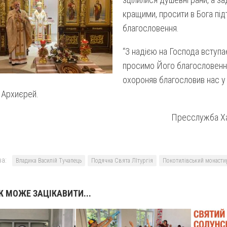
кращими, просити в Бога під
благословення.
“З надією на Господа вступа
просимо Його благословення
охороняв благословив нас у
 Архиєрей.
Пресслужба Ха
а:
Владика Василій Тучапець
Подячна Свята ЛІтургія
Покотилівський монаст
 МОЖЕ ЗАЦІКАВИТИ...