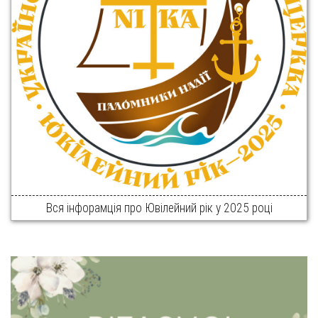
Вся інфорамція про Ювілейний рік у 2025 році