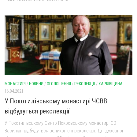
МОНАСТИРІ
/
НОВИНИ
/
ОГОЛОШЕННЯ
/
РЕКОЛЕКЦІЇ
/
ХАРКІВЩИНА
16.04.2021
У Покотилівському монастирі ЧСВВ
відбудуться реколекції
У Покотилівському Свято-Покровському монастирі ОО
Василіан відбудуться великопісні реколекції. Дні духовної