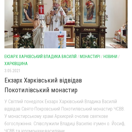
ЕКЗАРХ ХАРКІВСЬКИЙ ВЛАДИКА ВАСИЛІЙ
/
МОНАСТИРІ
/
НОВИНИ
/
ХАРКІВЩИНА
3.05.2021
Екзарх Харківський відвідав
Покотилівський монастир
У Світлий понеділок Екзарх Харківський Владика Василій
відвідав Свято-Покровський Покотилівський монастир ЧСВВ.
У монастирському храмі Архиєрей очолив святкове
богослужіння. Співслужили Владиці Василію ігумен о. Йосиф,
ЧСВВ та ієромонахи-василіяни.