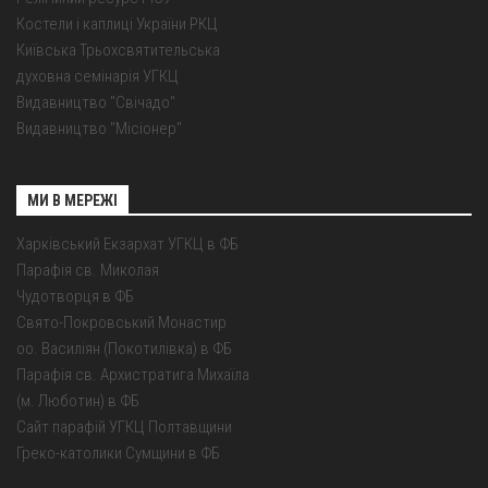
Костели і каплиці України РКЦ
Київська Трьохсвятительська
духовна семінарія УГКЦ
Видавництво "Свічадо"
Видавництво "Місіонер"
МИ В МЕРЕЖІ
Харківський Екзархат УГКЦ в ФБ
Парафія св. Миколая
Чудотворця в ФБ
Свято-Покровський Монастир
оо. Василіян (Покотилівка) в ФБ
Парафія св. Архистратига Михаїла
(м. Люботин) в ФБ
Сайт парафій УГКЦ Полтавщини
Греко-католики Сумщини в ФБ