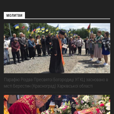
МОЛИТВИ
Парафію Різдва Пресвятої Богородиці УГКЦ засновано в
місті Берестин (Красноград) Харківської області