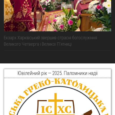
Екзарх Харківський звершив страсні богослужіння
Великого Четверга і Великої Пʼятниці
Ювілейний рік — 2025. Паломники надії