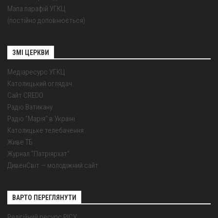
Мапа парафій УГКЦ
(постійно доповнюється)
ЗМІ ЦЕРКВИ
Медіаресурс УГКЦ
Католицький оглядач
Сайт CREDO
Радіо Ватикану
Радіо "Марія" в Україні
Католицьке телебачення
Живе ТБ
Журнал "Патріярхат"
ДивенСвіт — молодіжний сайт
ВАРТО ПЕРЕГЛЯНУТИ
Релігійний ресурс РІСУ