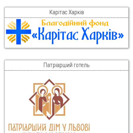
Карітас Харків
Патріарший готель