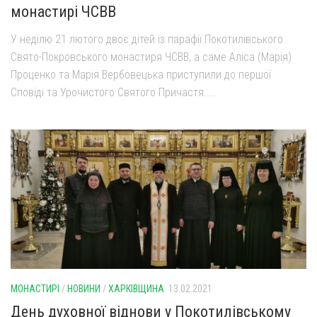
монастирі ЧСВВ
У неділю 21 лютого двоє дітей із парафії Покотилівського
Свято-Покровського монастиря ЧСВВ, а саме Аліса (Марія)
Проценко та Марія Вербовецька приступили до першої
Сповіді та Урочистого Святого Причастя....
МОНАСТИРІ
/
НОВИНИ
/
ХАРКІВЩИНА
13.02.2021
День духовної віднови у Покотилівському