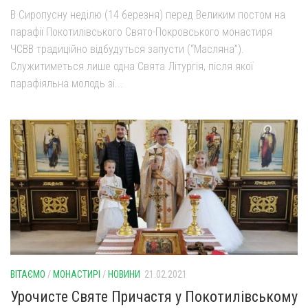
В Сиропусну неділю (14 березня) перед Великим постом на
парафії Покотилівського Свято-Покровського монастиря
ЧСВВ традиційно відбудуться запусти (“Масляна”).
Служитиметься лише одна Свята Літургія, після якої
парафіяльна молодь зі...
ВІТАЄМО
/
МОНАСТИРІ
/
НОВИНИ
21.02.2021
Урочисте Святе Причастя у Покотилівському