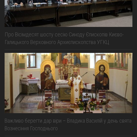
Про Вісімдесят шосту сесію Синоду Єпископів Києво-
Галицького Верховного Архиєпископства УГКЦ
Важливо берегти дар віри – Владика Василій у день свята
Вознесіння Господнього