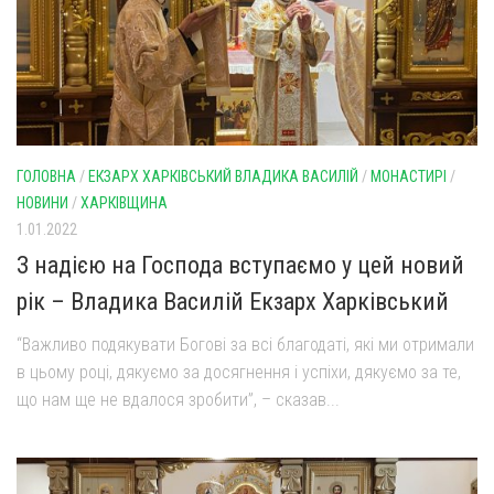
Оголошення
Трансляції
ГОЛОВНА
/
ЕКЗАРХ ХАРКІВСЬКИЙ ВЛАДИКА ВАСИЛІЙ
/
МОНАСТИРІ
/
НОВИНИ
/
ХАРКІВЩИНА
1.01.2022
З надією на Господа вступаємо у цей новий
рік – Владика Василій Екзарх Харківський
“Важливо подякувати Богові за всі благодаті, які ми отримали
в цьому році, дякуємо за досягнення і успіхи, дякуємо за те,
що нам ще не вдалося зробити”, – сказав...