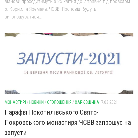
віднови проходитимуть з 25 квітня до 2 травня під проводом
о. Корнилія Яремака, ЧСВВ. Проповіді будуть
виголошуватися...
МОНАСТИРІ
/
НОВИНИ
/
ОГОЛОШЕННЯ
/
ХАРКІВЩИНА
7.03.2021
Парафія Покотилівського Свято-
Покровського монастиря ЧСВВ запрошує на
запусти