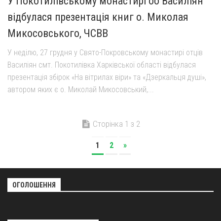
У Покотилівському монастирі оо Василіян
відбулася презентація книг о. Миколая
Микосовського, ЧСВВ
У неділю, 27 грудня у Свято-Покровському монастирі отців
Василіян смт. Покотилівка Харківської області відбулася
презентація збірок «На вітрилах віри» та «Дзеркальця душі»,
автором яких є о. Миколай Микосовський,...
Сторінка 1 з 2
1
2
»
ОГОЛОШЕННЯ