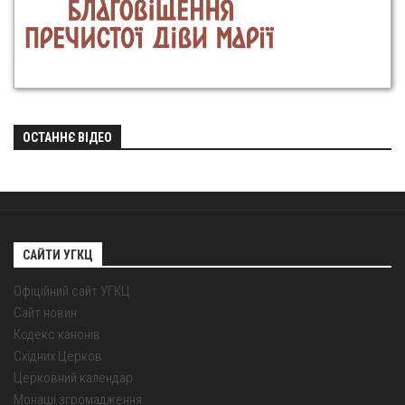
ОСТАННЄ ВІДЕО
САЙТИ УГКЦ
Офіційний сайт УГКЦ
Сайт новин
Кодекс канонів
Східних Церков
Церковний календар
Монаші згромадження