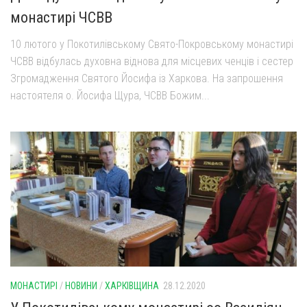
монастирі ЧСВВ
10 лютого у Покотилівському Свято-Покровському монастирі
ЧСВВ відбулась духовна віднова для місцевих ченців і сестер
Згромадження Святого Йосифа із Харкова. На запрошення
настоятеля о. Йосифа Щура, ЧСВВ Божим...
МОНАСТИРІ
/
НОВИНИ
/
ХАРКІВЩИНА
28.12.2020