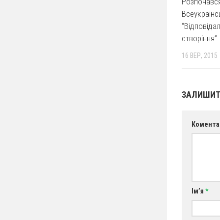
Розпочався
Всеукраїнс
“Відповідал
створіння”
16 ВЕР, 2015
ЗАЛИШИТ
Комента
Ім’я
*