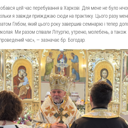
обався цей час перебування в Харкові. Для мене не було ніч
кільки я завжди приїжджаю сюди на практику. Цього разу мен
ратом Глібом, який цього року завершив семінарію і тепер доп
колая. Ми разом співали Літургію, утреню, молебень, а також
 проведений час», — зазначає бр. Богодар.