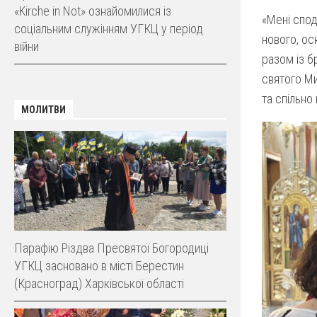
«Kirche in Not» ознайомилися із
«Мені спод
соціальним служінням УГКЦ у період
нового, ос
війни
разом із б
святого Ми
та спільно
МОЛИТВИ
Парафію Різдва Пресвятої Богородиці
УГКЦ засновано в місті Берестин
(Красноград) Харківської області