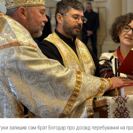
дгуки залишив сам брат Богодар про досвід перебування на пра