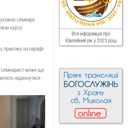
уховної семінарії
межах курсу
Вся інфорамція про
Ювілейний рік у 2025 році
ь практику на парафії
ли семінарист може ще
витися, надихнутися