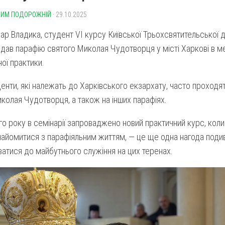
ИМ ПОДОРОЖНІЙ
· 29.10.2025
ар Владика, студент VI курсу Київської Трьохсвятительської д
ідав парафію святого Миколая Чудотворця у місті Харкові в 
ої практики.
енти, які належать до Харківського екзархату, часто проходят
колая Чудотворця, а також на інших парафіях.
го року в семінарії запроваджено новий практичний курс, ко
айомитися з парафіяльним життям, — це ще одна нагода поди
ватися до майбутнього служіння на цих теренах.