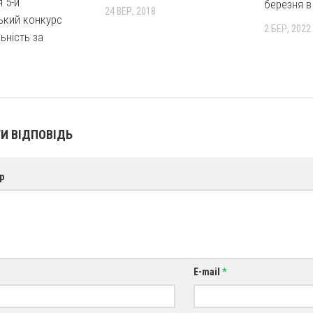
 5-й
березня в 
24 ВЕР, 2018
ький конкурс
2 БЕР, 2022
ьність за
И ВІДПОВІДЬ
р
E-mail
*