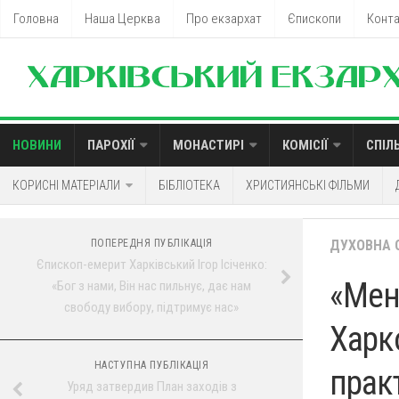
Головна
Наша Церква
Про екзархат
Єпископи
Конт
НОВИНИ
ПАРОХІЇ
МОНАСТИРІ
КОМІСІЇ
СПІЛ
КОРИСНІ МАТЕРІАЛИ
БІБЛІОТЕКА
ХРИСТИЯНСЬКІ ФІЛЬМИ
ПОПЕРЕДНЯ ПУБЛІКАЦІЯ
ДУХОВНА 
Єпископ-емерит Харківський Ігор Ісіченко:
«Мен
«Бог з нами, Він нас пильнує, дає нам
свободу вибору, підтримує нас»
Харк
НАСТУПНА ПУБЛІКАЦІЯ
прак
Уряд затвердив План заходів з