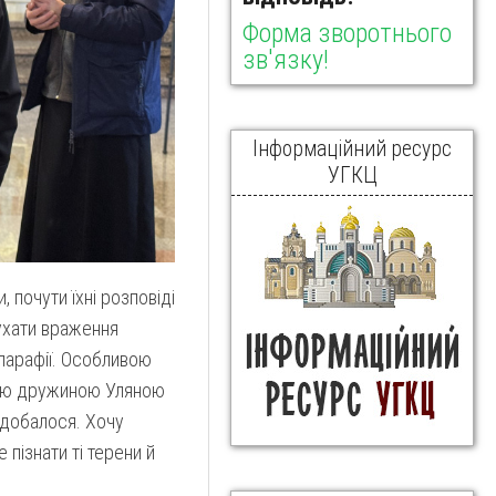
Форма зворотнього
зв'язку!
Інформаційний ресурс
УГКЦ
 почути їхні розповіді
лухати враження
 парафії. Особливою
воєю дружиною Уляною
одобалося. Хочу
пізнати ті терени й