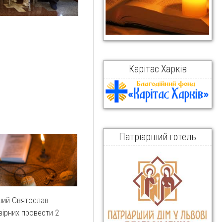
Карітас Харків
Патріарший готель
ший Святослав
вірних провести 2