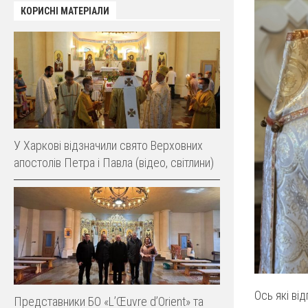
КОРИСНІ МАТЕРІАЛИ
У Харкові відзначили свято Верховних
апостолів Петра і Павла (відео, світлини)
Ось які ві
Представники БО «L’Œuvre d’Orient» та