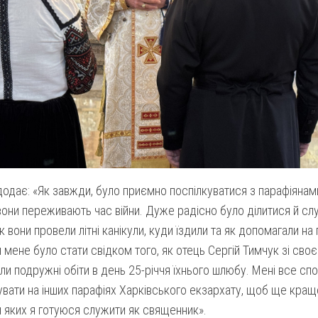
додає: «Як завжди, було приємно поспілкуватися з парафіянами,
 вони переживають час війни. Дуже радісно було ділитися й с
к вони провели літні канікули, куди їздили та як допомагали на
 мене було стати свідком того, як отець Сергій Тимчук зі с
и подружні обіти в день 25-річчя їхнього шлюбу. Мені все сп
вати на інших парафіях Харківського екзархату, щоб ще краще 
 яких я готуюся служити як священник».