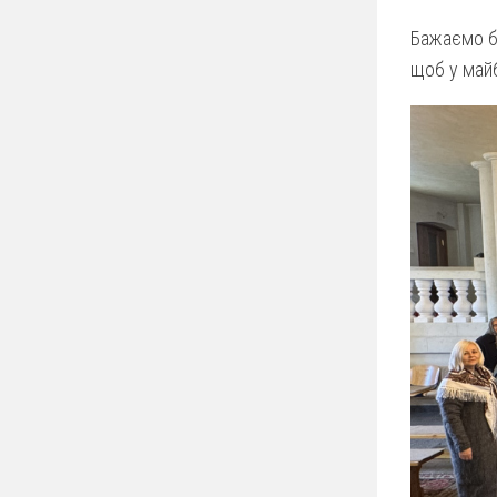
Бажаємо бр
щоб у майб