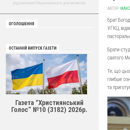
відзначення Національного дня молитви
АВТОР:
МАКС
Брат Богод
ОГОЛОШЕННЯ
УГКЦ, відв
пасторальн
ОСТАННІЙ ВИПУСК ГАЗЕТИ
Брати-студ
святого Ми
Те, що цьо
глибше озн
та приготу
Газета “Християнський
Голос” №10 (3182) 2026р.