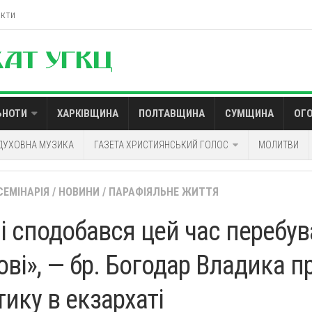
акти
ЬНОТИ
ХАРКІВЩИНА
ПОЛТАВЩИНА
СУМЩИНА
ОГ
ДУХОВНА МУЗИКА
ГАЗЕТА ХРИСТИЯНСЬКИЙ ГОЛОС
МОЛИТВИ
СЕМІНАРІЯ
/
НОВИНИ
/
ПАРАФІЯЛЬНЕ ЖИТТЯ
і сподобався цей час перебув
ові», — бр. Богодар Владика п
тику в екзархаті