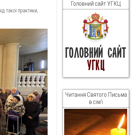
Головний сайт УГКЦ
д такої практики,
Читання Святого Письма
в сім’ї