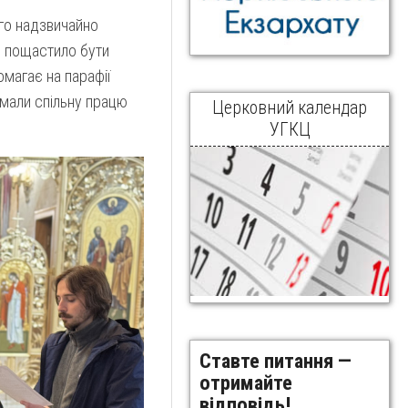
ого надзвичайно
і пощастило бути
омагає на парафії
 мали спільну працю
Церковний календар
УГКЦ
Ставте питання —
отримайте
відповідь!