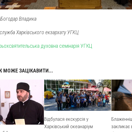
. Богодар Владика
сслужба Харківського екзархату УГКЦ
Трьохсвятительська духовна семінарія УГКЦ
 МОЖЕ ЗАЦІКАВИТИ...
Відбулася екскурсія у
Блаженні
Харківський океанаріум
закликає 