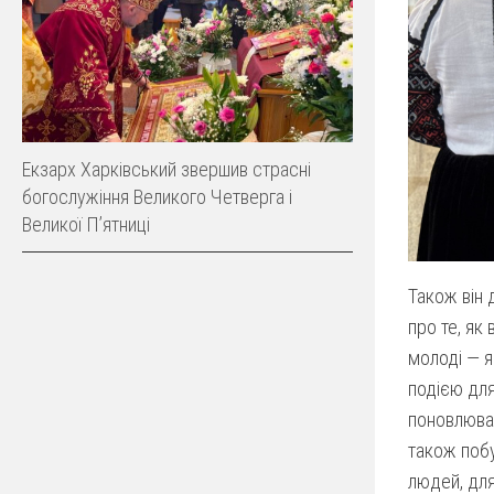
Екзарх Харківський звершив страсні
богослужіння Великого Четверга і
Великої Пʼятниці
Також він 
про те, як
молоді — я
подією для
поновлювал
також побу
людей, для