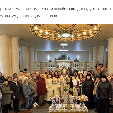
атам-семінаристам черпати якнайбільше досвіду та користі ві
утньому ділитися цим з іншими.