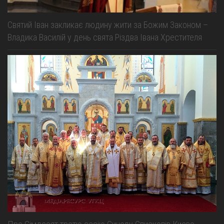
Святий Іван закликає людину жити за Божим Законом –
Владика Василій у день свята Різдва Івана Хрестителя