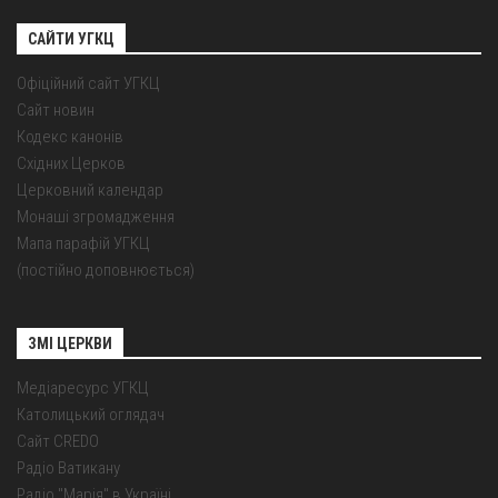
САЙТИ УГКЦ
Офіційний сайт УГКЦ
Сайт новин
Кодекс канонів
Східних Церков
Церковний календар
Монаші згромадження
Мапа парафій УГКЦ
(постійно доповнюється)
ЗМІ ЦЕРКВИ
Медіаресурс УГКЦ
Католицький оглядач
Сайт CREDO
Радіо Ватикану
Радіо "Марія" в Україні