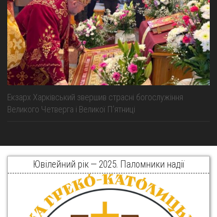
Екзарх Харківський звершив страсні богослужіння
Великого Четверга і Великої Пʼятниці
Ювілейний рік — 2025. Паломники надії