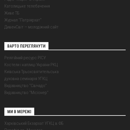
Католицьке телебачення
Живе ТБ
Журнал "Патріярхат"
ДивенСвіт — молодіжний сайт
ВАРТО ПЕРЕГЛЯНУТИ
Релігійний ресурс РІСУ
Костели і каплиці України РКЦ
Київська Трьохсвятительська
духовна семінарія УГКЦ
Видавництво "Свічадо"
Видавництво "Місіонер"
МИ В МЕРЕЖІ
Харківський Екзархат УГКЦ в ФБ