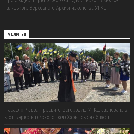
Про Сімдесят третю сесію Синоду Єпископів Києво-
Галицького Верховного Архиєпископства УГКЦ
МОЛИТВИ
Парафію Різдва Пресвятої Богородиці УГКЦ засновано в
місті Берестин (Красноград) Харківської області