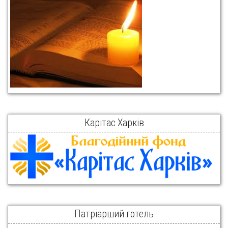
Карітас Харків
Патріарший готель