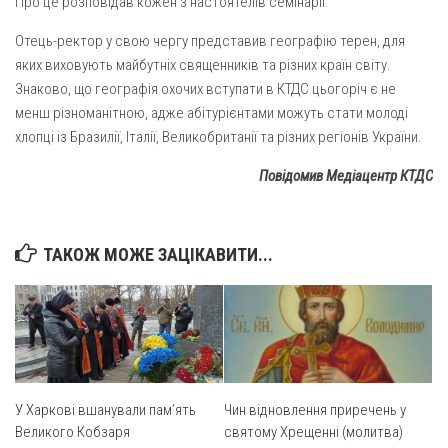
Про це розповідав кожен з настоятелів семінарії.
Вознесіння ГНІХ (с. Витівка)
Вознесіння Господнього (м. Кобеляки)
Отець-ректор у свою чергу представив географію терен, для
яких виховують майбутніх священників та різних країн світу.
Пророка Іллі (смт. Білики)
Знаково, що географія охочих вступати в КТДС цьогоріч є не
Різдва Пресвятої Богородиці (с. Вільховатка)
менш різноманітною, адже абітурієнтами можуть стати молоді
Св. Апостола Андрія Первозванного (с. Засулля)
хлопці із Бразилії, Італії, Великобританії та різних регіонів України.
Св. Миколая (с. Деменки)
Повідомив Медіацентр КТДС
Успіння Пресвятої Богородиці (м. Кременчук)
Успіння Пресвятої Богородиці (м. Лубни)
ТАКОЖ МОЖЕ ЗАЦІКАВИТИ...
Парохії Сумської області
Введення в храм Богородиці (м. Суми)
Матері Божої Неустанної Помочі (м. Охтирка)
Монастирі
Свято-Покровський монастир оо Василіян
У Харкові вшанували пам’ять
Чин відновлення приречень у
Великого Кобзаря
святому Хрещенні (молитва)
Свято-Івано-Павлівський монастир сестер Згромадження