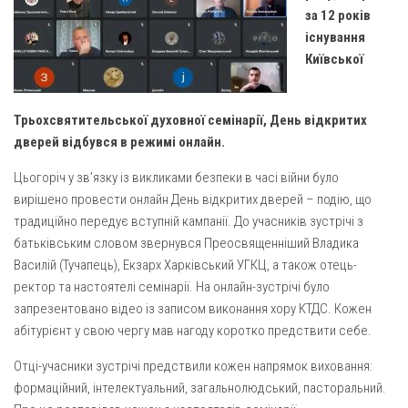
Газета Християнський голос
Архистратига Михаїла (м. Люботин)
за 12 років
існування
Покрови Пресвятої Богородиці (с. Вільча)
Надруковані числа
Київської
Преображенська парафія (м. Лозова)
Молитви
Парафія Благовіщення Пресвятої Богородиці (смт
Галерея
Трьохсвятительської духовної семінарії, День відкритих
Золочів)
дверей відбувся в режимі онлайн.
Рух pro-life
Парафія Різдва Пресвятої Богородиці м. Берестин
(Красноград)
Цьогоріч у зв’язку із викликами безпеки в часі війни було
вирішено провести онлайн День відкритих дверей – подію, що
Парохії Полтавської області
традиційно передує вступній кампанії. До учасників зустрічі з
Пресвятої Трійці (м. Полтава)
батьківським словом звернувся Преосвященніший Владика
Всіх Святих українського народу (м. Полтава)
Василій (Тучапець), Екзарх Харківський УГКЦ, а також отець-
ректор та настоятелі семінарії. На онлайн-зустрічі було
Свято-Юріївська парафія (м. Полтава)
запрезентовано відео із записом виконання хору КТДС. Кожен
Архистратига Михаїла (с. Пригарівка)
абітурієнт у свою чергу мав нагоду коротко предствити себе.
Благовіщення Пресвятої Богородиці (с. Шевченки)
Отці-учасники зустрічі предствили кожен напрямок виховання:
Введення у храм Пресвятої Богородиці (с. Дашківка)
формаційний, інтелектуальний, загальнолюдський, пасторальний.