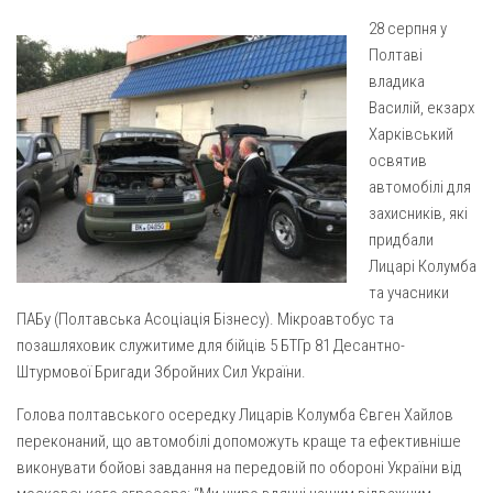
Газета Християнський голос
Архистратига Михаїла (м. Люботин)
28 серпня у
Покрови Пресвятої Богородиці (с. Вільча)
Надруковані числа
Полтаві
владика
Преображенська парафія (м. Лозова)
Молитви
Василій, екзарх
Парафія Благовіщення Пресвятої Богородиці (смт
Галерея
Харківський
Золочів)
освятив
Рух pro-life
Парафія Різдва Пресвятої Богородиці м. Берестин
автомобілі для
(Красноград)
захисників, які
придбали
Парохії Полтавської області
Лицарі Колумба
Пресвятої Трійці (м. Полтава)
та учасники
Всіх Святих українського народу (м. Полтава)
ПАБу (Полтавська Асоціація Бізнесу). Мікроавтобус та
позашляховик служитиме для бійців 5 БТГр 81 Десантно-
Свято-Юріївська парафія (м. Полтава)
Штурмової Бригади Збройних Сил України.
Архистратига Михаїла (с. Пригарівка)
Голова полтавського осередку Лицарів Колумба Євген Хайлов
Благовіщення Пресвятої Богородиці (с. Шевченки)
переконаний, що автомобілі допоможуть краще та ефективніше
Введення у храм Пресвятої Богородиці (с. Дашківка)
виконувати бойові завдання на передовій по обороні України від