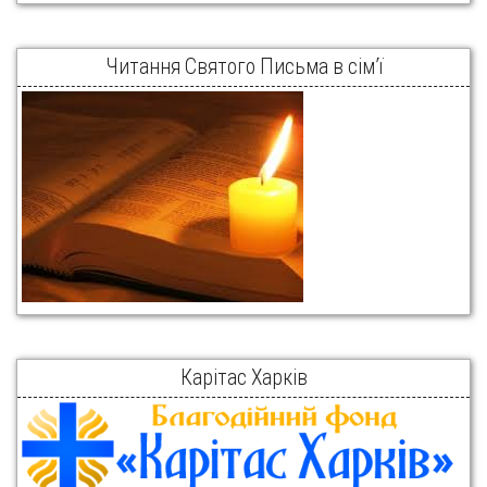
Читання Святого Письма в сім’ї
Карітас Харків