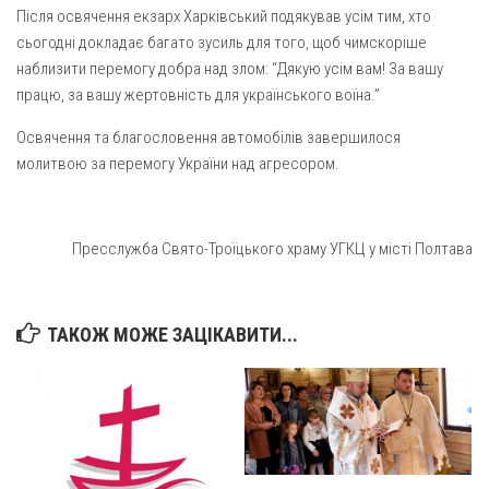
Св. Йосифа ОПДМ
Після освячення екзарх Харківський подякував усім тим, хто
сьогодні докладає багато зусиль для того, щоб чимскоріше
Монастир сестер милосердя Св. Вінкентія. Дім Милосердя
наблизити перемогу добра над злом: “Дякую усім вам! За вашу
Монастир Успення Пресвятої Богородиці Сестер Чину
працю, за вашу жертовність для українського воїна.”
Святого Василія Великого
Освячення та благословення автомобілів завершилося
Комісії
молитвою за перемогу України над агресором.
Катехитична комісія
Комісія у справах молоді
Пресслужба Свято-Троїцького храму УГКЦ у місті Полтава
Комісія у справах родини
Комісія з питань душпастирства охорони здоров’я
Спільноти
ТАКОЖ МОЖЕ ЗАЦІКАВИТИ...
Квіти Слобожанщини
Харківщина
Полтавщина
Сумщина