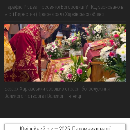
Парафію Різдва Пресвятої Богородиці УГКЦ засновано в
місті Берестин (Красноград) Харківської області
Екзарх Харківський звершив страсні богослужіння
Великого Четверга і Великої Пʼятниці
Ювілейний рік — 2025. Паломники надії