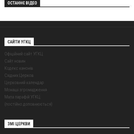
ОСТАННЄ ВІДЕО
САЙТИ УГКЦ
Офіційний сайт УГКЦ
Сайт новин
Кодекс канонів
Східних Церков
Церковний календар
Монаші згромадження
Мапа парафій УГКЦ
(постійно доповнюється)
ЗМІ ЦЕРКВИ