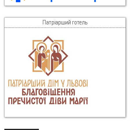
Патріарший готель