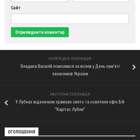
Сайт
ПОПЕРЕДНЯ ПУБЛІКАЦІЯ
Владика Василій помолився за воїнів у День пам’яті
захисників України
НАСТУПНА ПУБЛІКАЦІЯ
У Лубнах відзначили храмове свято та освятили офіс БФ
“Карітас Лубни”
ОГОЛОШЕННЯ