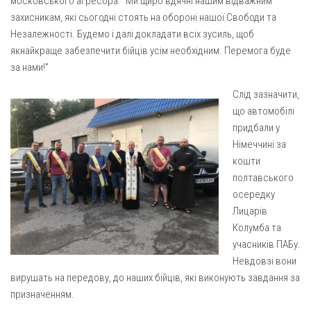
московського агресора: “Ми щиро вдячні нашим відважним
Вознесіння ГНІХ (с. Витівка)
захисникам, які сьогодні стоять на обороні нашої Свободи та
Вознесіння Господнього (м. Кобеляки)
Незалежності. Будемо і далі докладати всіх зусиль, щоб
Пророка Іллі (смт. Білики)
якнайкраще забезпечити бійців усім необхідним. Перемога буде
за нами!”
Різдва Пресвятої Богородиці (с. Вільховатка)
Св. Апостола Андрія Первозванного (с. Засулля)
Слід зазначити,
що автомобілі
Св. Миколая (с. Деменки)
придбали у
Успіння Пресвятої Богородиці (м. Кременчук)
Німеччині за
кошти
Успіння Пресвятої Богородиці (м. Лубни)
полтавського
Парохії Сумської області
осередку
Введення в храм Богородиці (м. Суми)
Лицарів
Колумба та
Матері Божої Неустанної Помочі (м. Охтирка)
учасників ПАБу.
Монастирі
Невдовзі вони
вирушать на передову, до наших бійців, які виконують завдання за
Свято-Покровський монастир оо Василіян
призначенням.
Свято-Івано-Павлівський монастир сестер Згромадження