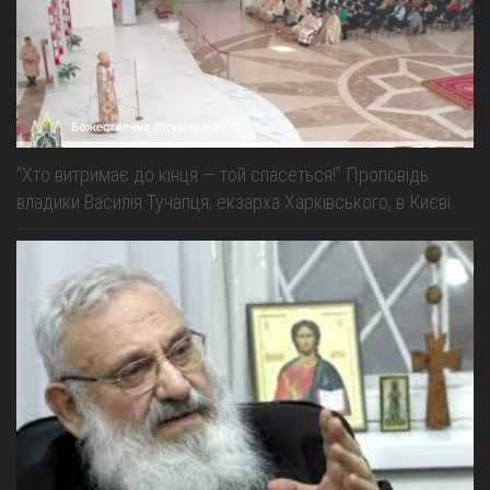
“Хто витримає до кінця — той спасеться!” Проповідь
владики Василія Тучапця, екзарха Харківського, в Києві