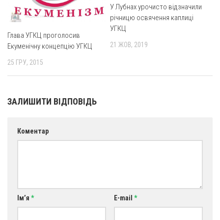
У Лубнах урочисто відзначили
Оголошення
річницю освячення каплиці
УГКЦ
Трансляції
Глава УГКЦ проголосив
21 ЖОВ, 2019
Екуменічну концепцію УГКЦ
25 ГРУ, 2015
ЗАЛИШИТИ ВІДПОВІДЬ
Коментар
Ім’я
*
E-mail
*