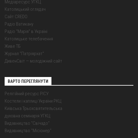
Медіаресурс УГКЦ
Католицький оглядач
Сайт CREDO
Радіо Ватикану
Радіо "Марія" в Україні
Католицьке телебачення
Живе ТБ
Журнал "Патріярхат"
ДивенСвіт — молодіжний сайт
ВАРТО ПЕРЕГЛЯНУТИ
Релігійний ресурс РІСУ
Костели і каплиці України РКЦ
Київська Трьохсвятительська
духовна семінарія УГКЦ
Видавництво "Свічадо"
Видавництво "Місіонер"