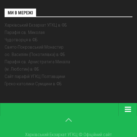
МИ В МЕРЕЖІ
Харківський Екзархат УГКЦ в ФБ
Парафія св. Миколая
Чудотворця в ФБ
Свято-Покровський Монастир
оо. Василіян (Покотилівка) в ФБ
Парафія св. Архистратига Михаїла
(м. Люботин) в ФБ
Сайт парафій УГКЦ Полтавщини
Греко-католики Сумщини в ФБ
Головна
Про екзархат
Харківський Екзархат УГКЦ © Офіційний сайт