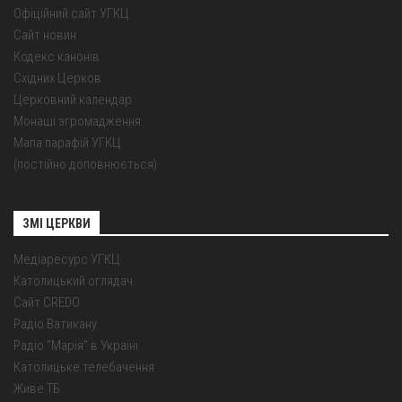
Офіційний сайт УГКЦ
Сайт новин
Кодекс канонів
Східних Церков
Церковний календар
Монаші згромадження
Мапа парафій УГКЦ
(постійно доповнюється)
ЗМІ ЦЕРКВИ
Медіаресурс УГКЦ
Католицький оглядач
Сайт CREDO
Радіо Ватикану
Радіо "Марія" в Україні
Католицьке телебачення
Живе ТБ