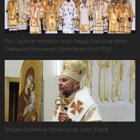
Про Сімдесят четверту сесію Синоду Єпископів Києво-
Галицького Верховного Архиєпископства УГКЦ
Владика Василій на Українському радіо Харків