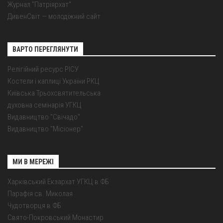
Журнал "Патріярхат"
ДивенСвіт — молодіжний сайт
ВАРТО ПЕРЕГЛЯНУТИ
Релігійний ресурс РІСУ
Костели і каплиці України РКЦ
Київська Трьохсвятительська
духовна семінарія УГКЦ
Видавництво "Свічадо"
Видавництво "Місіонер"
МИ В МЕРЕЖІ
Харківський Екзархат УГКЦ в ФБ
Парафія св. Миколая
Чудотворця в ФБ
Свято-Покровський Монастир