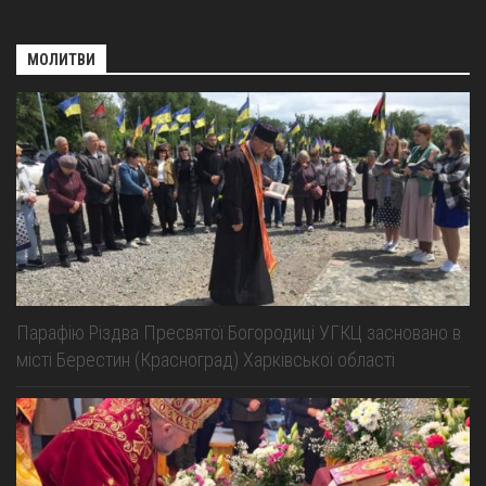
МОЛИТВИ
Парафію Різдва Пресвятої Богородиці УГКЦ засновано в
місті Берестин (Красноград) Харківської області