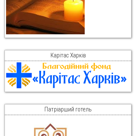
Карітас Харків
Патріарший готель