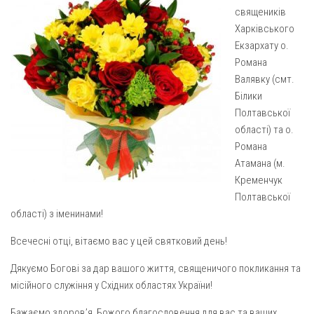
Газета Християнський голос
Архистратига Михаїла (м. Люботин)
священиків
Харківського
Покрови Пресвятої Богородиці (с. Вільча)
Надруковані числа
Екзархату о.
Преображенська парафія (м. Лозова)
Молитви
Романа
Валявку (смт.
Парафія Благовіщення Пресвятої Богородиці (смт
Галерея
Золочів)
Білики
Рух pro-life
Полтавської
Парафія Різдва Пресвятої Богородиці м. Берестин
області) та о.
(Красноград)
Романа
Парохії Полтавської області
Атамана (м.
Пресвятої Трійці (м. Полтава)
Кременчук
Полтавської
Всіх Святих українського народу (м. Полтава)
області) з іменинами!
Свято-Юріївська парафія (м. Полтава)
Всечесні отці, вітаємо вас у цей святковий день!
Архистратига Михаїла (с. Пригарівка)
Дякуємо Богові за дар вашого життя, священичого покликання та
Благовіщення Пресвятої Богородиці (с. Шевченки)
місійного служіння у Східних областях України!
Введення у храм Пресвятої Богородиці (с. Дашківка)
Бажаємо здоров’я, Божого благословення для вас та ваших