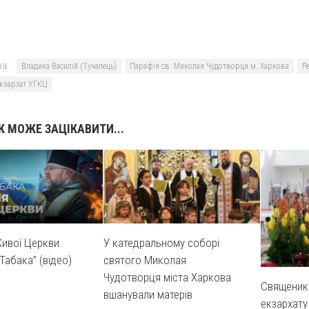
а:
Владика Василій (Тучапець)
Парафія св. Миколая Чудотворця м. Харкова
Р
екзархат УГКЦ
 МОЖЕ ЗАЦІКАВИТИ...
ивої Церкви.
У катедральному соборі
Табака” (відео)
святого Миколая
Чудотворця міста Харкова
Священик
вшанували матерів
екзархату