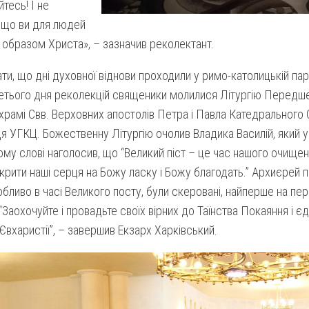
тесь! І не
 що ви для людей
образом Христа», – зазначив реколектант.
ти, що дні духовної віднови проходили у римо-католицькій пара
ретього дня реколекцій священики молилися Літургію Передше
рамі Свв. Верховних апостолів Петра і Павла Катедрального
 УГКЦ. Божественну Літургію очолив Владика Василій, який 
му слові наголосив, що “Великий піст – це час нашого очищен
дкрити наші серця на Божу ласку і Божу благодать.” Архиєрей 
обливо в часі Великого посту, були скеровані, найперше на пе
. “Заохочуйте і провадьте своїх вірних до Таїнства Покаяння і 
Євхаристії”, – завершив Екзарх Харківський.