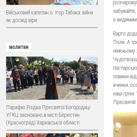
розчаровуй
забувайте,
Військовий капелан о. Ігор Табака: війна
є видимим 
як досвід віри
Варто дода
Поля. А т
МОЛИТВИ
нижньому х
Чудотворця
пастирсько
повинні ві
вчинки, ос
наші гріхи
Пресвятій 
Парафію Різдва Пресвятої Богородиці
УГКЦ засновано в місті Берестин
(Красноград) Харківської області