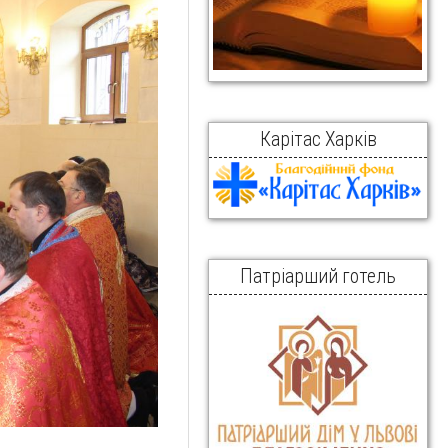
Карітас Харків
Патріарший готель