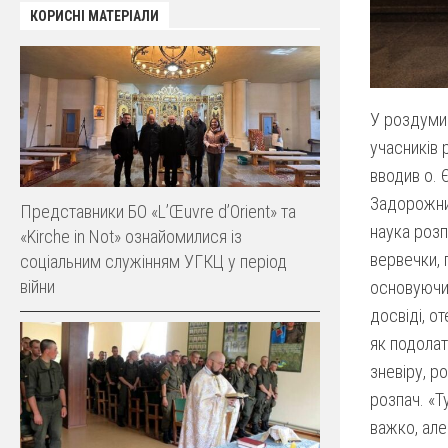
КОРИСНІ МАТЕРІАЛИ
У роздуми
учасників 
вводив о. 
Задорожни
Представники БО «L’Œuvre d’Orient» та
наука розп
«Kirche in Not» ознайомилися із
вервечки, п
соціальним служінням УГКЦ у період
війни
основуючи
досвіді, о
як подолат
зневіру, р
розпач. «Т
важко, але