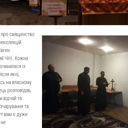
 про священство
реколекцій
Євген
й ЧНІ. Кожна
очиналася із
ісля якої,
сь на власному
тець розповідав,
и відчай та
озчарування та
ут вам є дуже
 не