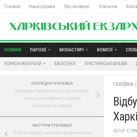
Головна
Наша Церква
Про екзархат
Єпископи
Конт
НОВИНИ
ПАРОХІЇ
МОНАСТИРІ
КОМІСІЇ
СПІЛ
КОРИСНІ МАТЕРІАЛИ
БІБЛІОТЕКА
ХРИСТИЯНСЬКІ ФІЛЬМИ
ПОПЕРЕДНЯ ПУБЛІКАЦІЯ
ГОЛОВНА
/
Священик Харківського Екзархату взяв
Відб
участь у святкуванні 5-ї річниці
Національної гвардії
Харк
НАСТУПНА ПУБЛІКАЦІЯ
АВТОР:
С. ГР
“Карітас Харків” запрошує долучитися до