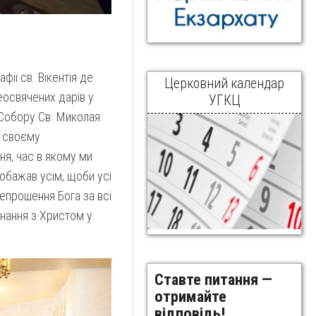
фії св. Вікентія де
Церковний календар
освячених дарів у
УГКЦ
 Собору Св. Миколая
у своєму
ня, час в якому ми
побажав усім, щоби усі
репрошення Бога за всі
єднання з Христом у
Ставте питання —
отримайте
відповідь!