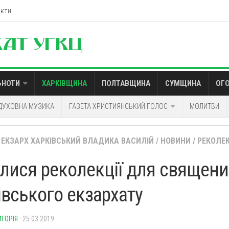
акти
ЬНОТИ
ХАРКІВЩИНА
ПОЛТАВЩИНА
СУМЩИНА
ОГ
ДУХОВНА МУЗИКА
ГАЗЕТА ХРИСТИЯНСЬКИЙ ГОЛОС
МОЛИТВИ
ЕКЗАРХ ХАРКІВСЬКИЙ ВЛАДИКА ВАСИЛІЙ
/
НОВИНИ
/
РЕКОЛЕК
улися реколекції для священи
івського екзархату
ИГОРІЯ
· 25.03.2019