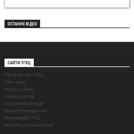
ОСТАННЄ ВІДЕО
САЙТИ УГКЦ
Офіційний сайт УГКЦ
Сайт новин
Кодекс канонів
Східних Церков
Церковний календар
Монаші згромадження
Мапа парафій УГКЦ
(постійно доповнюється)