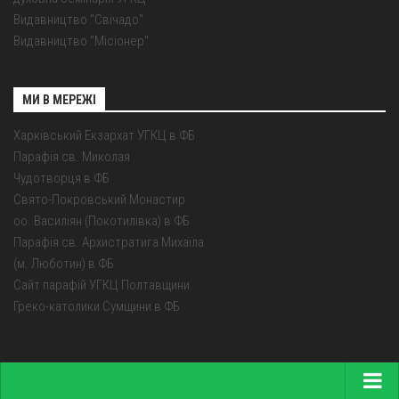
Видавництво "Свічадо"
Видавництво "Місіонер"
МИ В МЕРЕЖІ
Харківський Екзархат УГКЦ в ФБ
Парафія св. Миколая
Чудотворця в ФБ
Свято-Покровський Монастир
оо. Василіян (Покотилівка) в ФБ
Парафія св. Архистратига Михаїла
(м. Люботин) в ФБ
Сайт парафій УГКЦ Полтавщини
Греко-католики Сумщини в ФБ