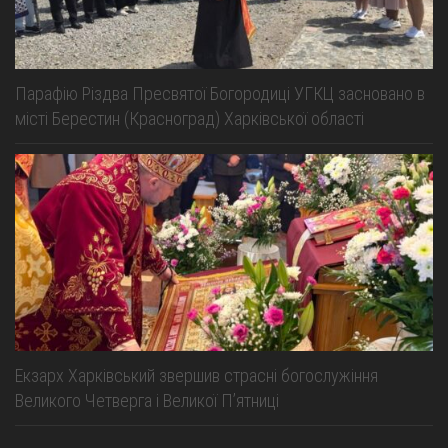
Парафію Різдва Пресвятої Богородиці УГКЦ засновано в
місті Берестин (Красноград) Харківської області
Екзарх Харківський звершив страсні богослужіння
Великого Четверга і Великої Пʼятниці