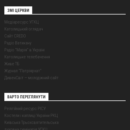
ЗМІ ЦЕРКВИ
Медіаресурс УГКЦ
Католицький оглядач
Сайт CREDO
Радіо Ватикану
Радіо "Марія" в Україні
Католицьке телебачення
Живе ТБ
Журнал "Патріярхат"
ДивенСвіт — молодіжний сайт
ВАРТО ПЕРЕГЛЯНУТИ
Релігійний ресурс РІСУ
Костели і каплиці України РКЦ
Київська Трьохсвятительська
духовна семінарія УГКЦ