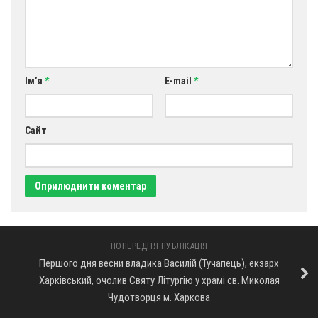
Св. Йосифа ОПДМ
Монастир сестер милосердя Св. Вінкентія. Дім Милосердя
Монастир Успення Пресвятої Богородиці Сестер Чину
Святого Василія Великого
Ім’я
*
E-mail
*
Комісії
Катехитична комісія
Сайт
Комісія у справах молоді
Комісія у справах родини
Комісія з питань душпастирства охорони здоров’я
Спільноти
Квіти Слобожанщини
ПОПЕРЕДНЯ ПУБЛІКАЦІЯ
Харківщина
Першого дня весни владика Василій (Тучапець), екзарх
Харківський, очолив Святу Літургію у храмі св. Миколая
Полтавщина
Чудотворця м. Харкова
Сумщина