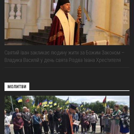
Святий Іван закликає людину жити за Божим Законом –
Владика Василій у день свята Різдва Івана Хрестителя
МОЛИТВИ