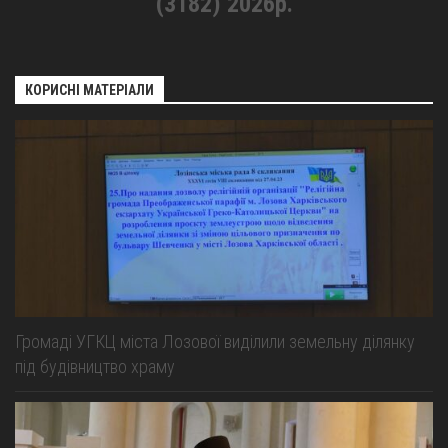
(3182) 2026р.
КОРИСНІ МАТЕРІАЛИ
Громаді УГКЦ міста Лозової виділили земельну ділянку
під будівництво храму