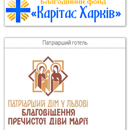
Патріарший готель