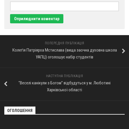
ПОПЕРЕДНЯ ПУБЛІКАЦІЯ
Колеґія Патріярха Мстислава (вища заочна духовна школа
УАПЦ) оголошує набір студентів
НАСТУПНА ПУБЛІКАЦІЯ
“Веселі канікули з Богом” відбудуться у м. Люботині
Харківської області
ОГОЛОШЕННЯ