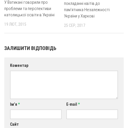
У Ватикані говорили про
покладанні квітів до
проблеми та перспективи
пам’ятника Незалежності
католицької освіти в Україні
України у Харкові
19 ЛЮТ, 2015
25 СЕР, 2017
ЗАЛИШИТИ ВІДПОВІДЬ
Коментар
Ім’я
*
E-mail
*
Сайт