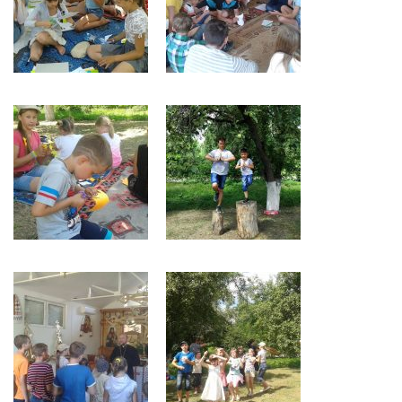
Св. Йосифа ОПДМ
Монастир сестер милосердя Св. Вінкентія. Дім Милосердя
Монастир Успення Пресвятої Богородиці Сестер Чину
Святого Василія Великого
Комісії
Катехитична комісія
Комісія у справах молоді
Комісія у справах родини
Комісія з питань душпастирства охорони здоров’я
Спільноти
Квіти Слобожанщини
Харківщина
Полтавщина
Сумщина