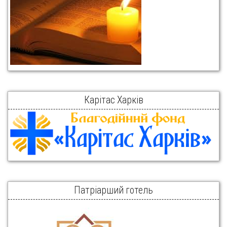
Карітас Харків
Патріарший готель