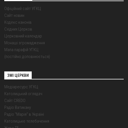
Офіційний сайт УГКЦ
Сайт новин
Кодекс канонів
Східних Церков
Церковний календар
Монаші згромадження
Мапа парафій УГКЦ
(постійно доповнюється)
ЗМІ ЦЕРКВИ
Медіаресурс УГКЦ
Католицький оглядач
Сайт CREDO
Радіо Ватикану
Радіо "Марія" в Україні
Католицьке телебачення