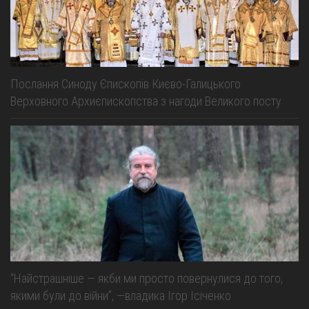
Послання Синоду Єпископів Києво-Галицького
Верховного Архиєпископства з нагоди Великого посту
“Найстрашніше — якби ми просто повернулися до того,
якими були до війни”, —владика Ігор Ісіченко