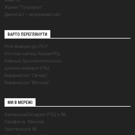
Живе ТБ
Журнал "Патріярхат"
ДивенСвіт — молодіжний сайт
ВАРТО ПЕРЕГЛЯНУТИ
Релігійний ресурс РІСУ
Костели і каплиці України РКЦ
Київська Трьохсвятительська
духовна семінарія УГКЦ
Видавництво "Свічадо"
Видавництво "Місіонер"
МИ В МЕРЕЖІ
Харківський Екзархат УГКЦ в ФБ
Парафія св. Миколая
Чудотворця в ФБ