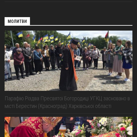
МОЛИТВИ
Парафію Різдва Пресвятої Богородиці УГКЦ засновано в
місті Берестин (Красноград) Харківської області