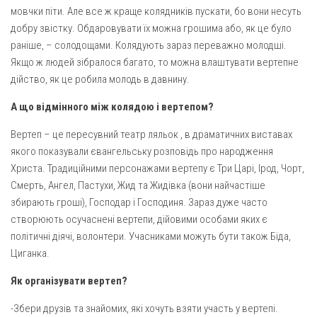
мовчки піти. Але все ж краще колядників пускати, бо вони несуть
добру звістку. Обдаровувати їх можна грошима або, як це було
раніше, – солодощами. Колядують зараз переважно молодші.
Якщо ж людей зібралося багато, то можна влаштувати вертепне
дійство, як це робила молодь в давнину.
А що відмінного між колядою і вертепом?
Вертеп – це пересувний театр ляльок , в драматичних виставах
якого показували євангельську розповідь про народження
Христа. Традиційними персонажами вертепу є Три Царі, Ірод, Чорт,
Смерть, Ангел, Пастухи, Жид та Жидівка (вони найчастіше
збирають гроші), Господар і Господиня. Зараз дуже часто
створюють осучаснені вертепи, дійовими особами яких є
політичні діячі, волонтери. Учасниками можуть бути також Біда,
Циганка.
Як організувати вертеп?
-Збери друзів та знайомих, які хочуть взяти участь у вертепі.