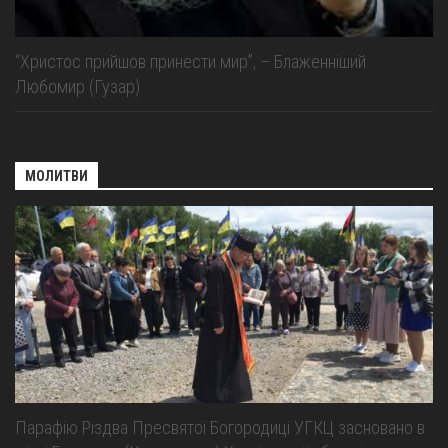
“Христос прийшов принести мир”, – Блаженніший
Любомир (Гузар)
МОЛИТВИ
Парафію Різдва Пресвятої Богородиці УГКЦ засновано в