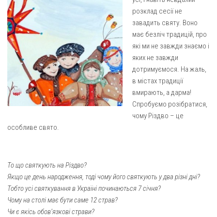
Газета Християнський голос
Архистратига Михаїла (м. Люботин)
розклад сесії не
завадить святу. Воно
Покрови Пресвятої Богородиці (с. Вільча)
Надруковані числа
має безліч традицій, про
Преображенська парафія (м. Лозова)
Молитви
які ми не завжди знаємо і
Парафія Благовіщення Пресвятої Богородиці (смт
яких не завжди
Галерея
Золочів)
дотримуємося. На жаль,
Рух pro-life
Парафія Різдва Пресвятої Богородиці м. Берестин
в містах традиції
(Красноград)
вмирають, а дарма!
Спробуємо розібратися,
Парохії Полтавської області
чому Різдво – це
Пресвятої Трійці (м. Полтава)
особливе свято.
Всіх Святих українського народу (м. Полтава)
Свято-Юріївська парафія (м. Полтава)
То що святкують на Різдво?
Архистратига Михаїла (с. Пригарівка)
Якщо це день народження, тоді чому його святкують у два різні дні?
Благовіщення Пресвятої Богородиці (с. Шевченки)
Тобто усі святкування в Україні починаються 7 січня?
Чому на столі має бути саме 12 страв?
Введення у храм Пресвятої Богородиці (с. Дашківка)
Чи є якісь обов’язкові страви?