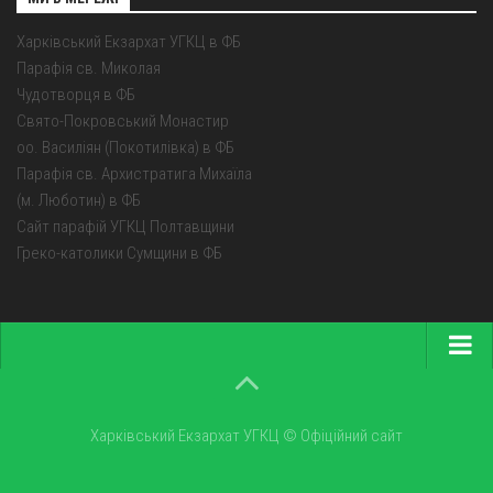
Харківський Екзархат УГКЦ в ФБ
Парафія св. Миколая
Чудотворця в ФБ
Свято-Покровський Монастир
оо. Василіян (Покотилівка) в ФБ
Парафія св. Архистратига Михаїла
(м. Люботин) в ФБ
Сайт парафій УГКЦ Полтавщини
Греко-католики Сумщини в ФБ
Головна
Про екзархат
Харківський Екзархат УГКЦ © Офіційний сайт
Парохії