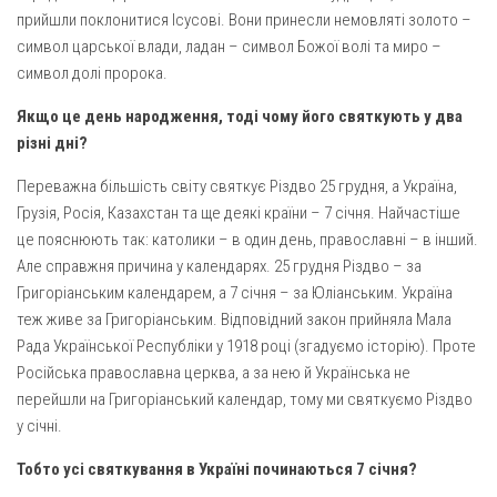
Св. Йосифа ОПДМ
прийшли поклонитися Ісусові. Вони принесли немовляті золото –
Монастир сестер милосердя Св. Вінкентія. Дім Милосердя
символ царської влади, ладан – символ Божої волі та миро –
символ долі пророка.
Монастир Успення Пресвятої Богородиці Сестер Чину
Святого Василія Великого
Якщо це день народження, тоді чому його святкують у два
різні дні?
Комісії
Катехитична комісія
Переважна більшість світу святкує Різдво 25 грудня, а Україна,
Грузія, Росія, Казахстан та ще деякі країни – 7 січня. Найчастіше
Комісія у справах молоді
це пояснюють так: католики – в один день, православні – в інший.
Комісія у справах родини
Але справжня причина у календарях. 25 грудня Різдво – за
Комісія з питань душпастирства охорони здоров’я
Григоріанським календарем, а 7 січня – за Юліанським. Україна
теж живе за Григоріанським. Відповідний закон прийняла Мала
Спільноти
Рада Української Республіки у 1918 році (згадуємо історію). Проте
Квіти Слобожанщини
Російська православна церква, а за нею й Українська не
перейшли на Григоріанський календар, тому ми святкуємо Різдво
Харківщина
у січні.
Полтавщина
Тобто усі святкування в Україні починаються 7 січня?
Сумщина