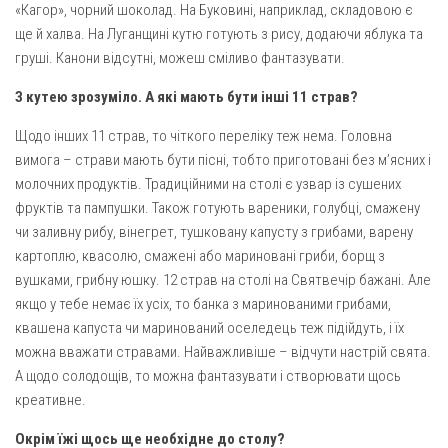
«Кагор», чорний шоколад. На Буковині, наприклад, складовою є
ще й халва. На Луганщині кутю готують з рису, додаючи яблука та
груші. Канони відсутні, можеш сміливо фантазувати.
З кутею зрозуміло. А які мають бути інші 11 страв?
Щодо інших 11 страв, то чіткого переліку теж нема. Головна
вимога – страви мають бути пісні, тобто приготовані без м’ясних і
молочних продуктів. Традиційними на столі є узвар із сушених
фруктів та пампушки. Також готують вареники, голубці, смажену
чи заливну рибу, вінегрет, тушковану капусту з грибами, варену
картоплю, квасолю, смажені або мариновані гриби, борщ з
вушками, грибну юшку. 12 страв на столі на Святвечір бажані. Але
якщо у тебе немає їх усіх, то банка з маринованими грибами,
квашена капуста чи маринований оселедець теж підійдуть, і їх
можна вважати стравами. Найважливіше – відчути настрій свята.
А щодо солодощів, то можна фантазувати і створювати щось
креативне.
Окрім їжі щось ще необхідне до столу?