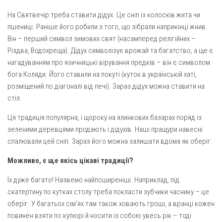
На Святвечір треба ставити дідух. Це сніп із колосків жита чи
пшениці. Раніше його робили з того, що зібрали наприкінці жнив.
Він – перший символ зимових свят (насамперед релігійних –
Різдва, Водохреща). Дідух символізує врожай та багатство, а ще є
нагадуванням про язичницькі вірування предків – він є символом
бога Коляди. Його ставили на покуті (куток в українській хаті,
розміщений по діагоналі від печі). Зараз дідух можна ставити на
стіл.
Ця традиція популярна, і щороку на ялинкових базарах поряд із
зеленими деревцями продають і дідухів. Наші пращури навесні
спалювали цей сніп. Зараз його можна залишати вдома як оберіг.
Можливо, є ще якісь цікаві традиції?
Їх дуже багато! Назвемо найпоширеніші. Наприклад, під
скатертину по кутках столу треба покласти зубчики часнику – це
оберіг. У багатьох сім’ях там також ховають гроші, а вранці кожен
повинен взяти по купюрі й носити із собою увесь рік – тоді