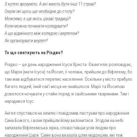
Вознесіння ГНІХ (с. Витівка)
З кутею зрозуміло. А які мають бути інші 11 страв?
Вознесіння Господнього (м. Кобеляки)
Окрім їжі щось ще необхідне до столу?
Можливо, є ще якісь цікаві традиції?
Пророка Іллі (смт. Білики)
Коли можна починати колядувати?
Різдва Пресвятої Богородиці (с. Вільховатка)
А що відмінного між колядою і вертепом?
Як організувати вертеп?
Св. Апостола Андрія Первозванного (с. Засулля)
Св. Миколая (с. Деменки)
То що святкують на Різдво?
Успіння Пресвятої Богородиці (м. Кременчук)
Різдво – це день народження Ісуса Христа. Євангеліє розповідає,
Успіння Пресвятої Богородиці (м. Лубни)
що Марія (мати Ісуса) та Йосип, її чоловік, прийшли до Віфлеєму, бо
там мав відбуватися перепис населення. Оскільки у місто прибуло
Парохії Сумської області
багато людей, їхній сім’ї місця не знайшлося. Марії та Йосипові
Введення в храм Богородиці (м. Суми)
довелося ночувати у стайні поряд зі свійськими тваринами. Там і
народився Ісус.
Матері Божої Неустанної Помочі (м. Охтирка)
Монастирі
Ангел спустився на землю і повідомив пастухам про народження
Сина Божого, і вони прийшли йому вклонитися. Згодом на небі
Свято-Покровський монастир оо Василіян
запалала Віфлеємська зірка, сповістивши усім людям про
Свято-Івано-Павлівський монастир сестер Згромадження
народження Царя. Саме вона вказала шлях мудрецям, які теж