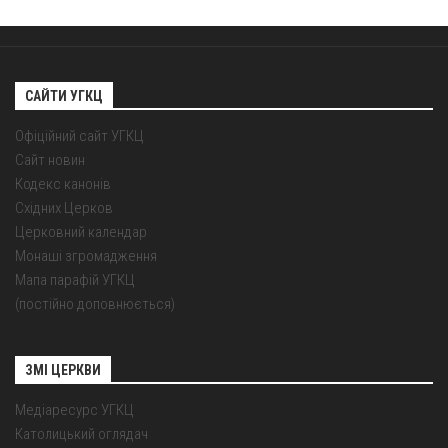
САЙТИ УГКЦ
Офіційний сайт УГКЦ
Сайт новин
Кодекс канонів
Східних Церков
Церковний календар
Монаші згромадження
Мапа парафій УГКЦ
(постійно доповнюється)
ЗМІ ЦЕРКВИ
Медіаресурс УГКЦ
Католицький оглядач