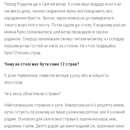
Перед Різдвом ще є Святий вечір. 6 січня наші прадіди нічого не
Оголошення
їли увесь день, чекали сходження зірки, яка повідомить про
народження Христа. Звісно, зараз можна не дотримуватися
Трансляції
такого жорсткого посту. Потім сідали до столу. У жодному разі не
можна було спізнюватися, цей вечір проводили зі своєю
родиною. Спершу запалювали свічку і читали молитву, а господар
першим вітав гостей чи сім’ю за столом. На столі традиційно
було12 пісних страв.
Чому на столі має бути саме 12 страв?
Є різні тлумачення: символи місяців у році або ж кількість
апостолів.
Чи є якісь обов’язкові страви?
Найголовнішою стравою є кутя. Універсального її рецепту немає,
кутю готують по-різному не лише у кожному регіоні, але й у кожній
родині. Основою для святкової страви є пшенична каша, мак,
родзинки, горіхи. Дехто додає ще виноградний сік, церковне вино