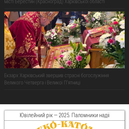
місті Берестин (Красноград) Харківської області
Екзарх Харківський звершив страсні богослужіння
Великого Четверга і Великої Пʼятниці
Ювілейний рік — 2025. Паломники надії