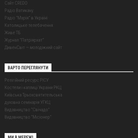
Сайт CREDO
Радіо Ватикану
Радіо "Марія" в Україні
Католицьке телебачення
Живе ТБ
Журнал "Патріярхат"
ДивенСвіт — молодіжний сайт
ВАРТО ПЕРЕГЛЯНУТИ
Релігійний ресурс РІСУ
Костели і каплиці України РКЦ
Київська Трьохсвятительська
духовна семінарія УГКЦ
Видавництво "Свічадо"
Видавництво "Місіонер"
МИ В МЕРЕЖІ