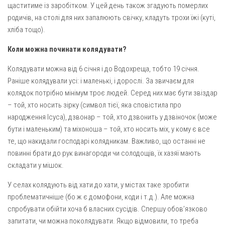
щаститиме із заробітком. У цей день також згадують померлих
родичів, на столі для них запалюють свічку, кладуть трохи їжі (куті,
хліба тощо).
Коли можна починати колядувати?
Колядувати можна від 6 січня і до Водохреща, тобто 19 січня.
Раніше колядували усі: і маленькі, і дорослі. За звичаєм для
колядок потрібно мінімум троє людей. Серед них має бути звіздар
– той, хто носить зірку (символ тієї, яка сповістила про
народження Ісуса), дзвонар – той, хто дзвонить у дзвіночок (може
бути і маленьким) та міхоноша – той, хто носить міх, у кому є все
те, що накидали господарі колядникам. Важливо, що останні не
повинні брати до рук винагороди чи солодощів, їх хазяї мають
складати у мішок.
У селах колядують від хати до хати, у містах таке зробити
проблематичніше (бо ж є домофони, коди і т.д.). Але можна
спробувати обійти хоча б власних сусідів. Спершу обов’язково
запитати, чи можна поколядувати. Якщо відмовили, то треба