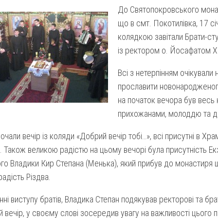
До Святопокровського монас
що в смт. Покотилівка, 17 с
колядкою завітали Брати-ст
із ректором о. Йосафатом 
Всі з нетерпінням очікували 
прославити новонародженог
на початок вечора був весь
прихожанами, молоддю та д
очали вечір із коляди «Добрий вечір тобі…», всі присутні в Храм
 Також великою радістю на цьому вечорі була присутність Е
го Владики Кир Степана (Менька), який прибув до монастиря 
радість Різдва.
нні виступу братів, Владика Степан подякував ректорові та бра
 вечір, у своєму слові зосередив увагу на важливості цього 