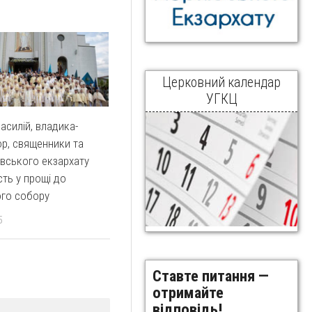
Церковний календар
УГКЦ
асилій, владика-
ор, священники та
ківського екзархату
сть у прощі до
ого собору
5
Ставте питання —
отримайте
відповідь!