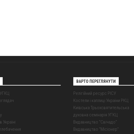
ВАРТО ПЕРЕГЛЯНУТИ
 УГКЦ
Релігійний ресурс РІСУ
оглядач
Костели і каплиці України РКЦ
Київська Трьохсвятительська
у
духовна семінарія УГКЦ
в Україні
Видавництво "Свічадо"
елебачення
Видавництво "Місіонер"