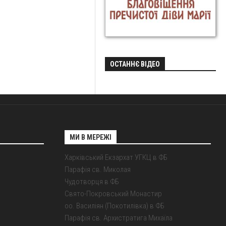
ОСТАННЄ ВІДЕО
МИ В МЕРЕЖІ
Харківський Екзархат УГКЦ в ФБ
Парафія св. Миколая
Чудотворця в ФБ
Свято-Покровський Монастир
оо. Василіян (Покотилівка) в ФБ
Парафія св. Архистратига Михаїла