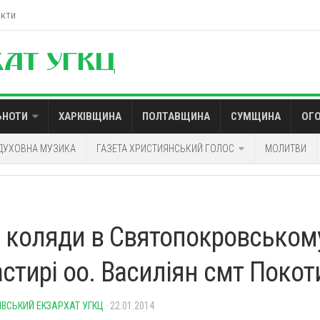
акти
ЬНОТИ
ХАРКІВЩИНА
ПОЛТАВЩИНА
СУМЩИНА
ОГ
ДУХОВНА МУЗИКА
ГАЗЕТА ХРИСТИЯНСЬКИЙ ГОЛОС
МОЛИТВИ
р коляди в Святопокровськом
стирі оо. Василіян смт Покот
ІВСЬКИЙ ЕКЗАРХАТ УГКЦ
· 22.01.2014