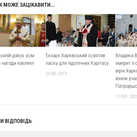
 МОЖЕ ЗАЦІКАВИТИ...
силій дякує усім
Екзарх Харківський освятив
Владика В
з нагоди ювілею!
паску для підопічних Карітасу
емерит Іг
вірні Хар
26 КВІ, 2019
взяли уча
Патріарш
17 СЕР, 202
И ВІДПОВІДЬ