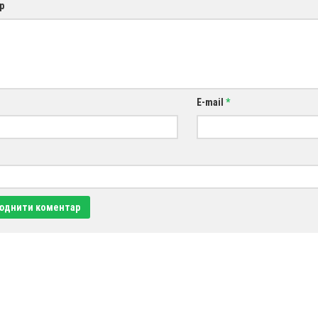
р
E-mail
*