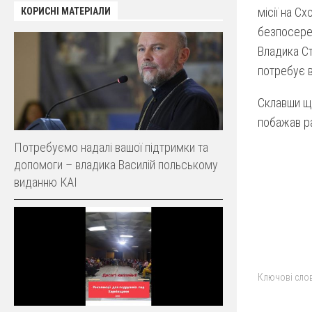
місії на С
КОРИСНІ МАТЕРІАЛИ
безпосеред
Владика Ст
потребує в
Склавши ще
побажав р
Потребуємо надалі вашої підтримки та
допомоги – владика Василій польському
виданню КАІ
Ключові слов