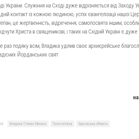
ході України. Служіння на Сході дуже відрізняється від Заходу У
ній контакт із кожною людиною, успіх євангелізації нашої Це
епан, це жертвенність, відречення, самопосвята іншим, особли
ідчути Христа в священикові, і таких на Східній Україні є дуже 
 раз подяку всім, Владика уділив своє архиєрейське благосл
адісних Йорданських свят.
на
а:
Владика Степан Меньок
Покотилівка
Харківська область