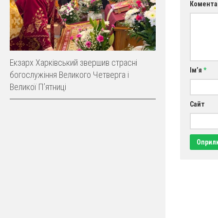
Комента
Екзарх Харківський звершив страсні
Ім’я
*
богослужіння Великого Четверга і
Великої Пʼятниці
Сайт