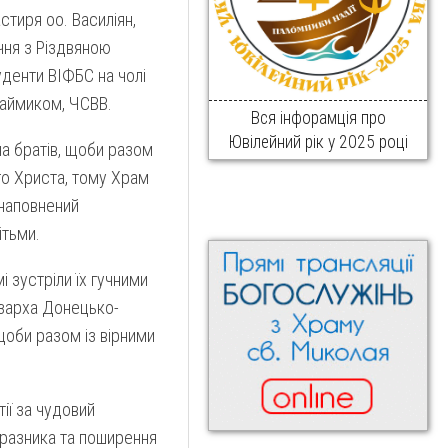
тиря оо. Василіян,
ічня з Різдвяною
уденти ВІФБС на чолі
Хаймиком, ЧСВВ.
Вся інфорамція про
Ювілейний рік у 2025 році
на братів, щоби разом
о Христа, тому Храм
 наповнений
ітьми.
і зустріли їх гучними
кзарха Донецько-
щоби разом із вірними
тії за чудовий
празника та поширення