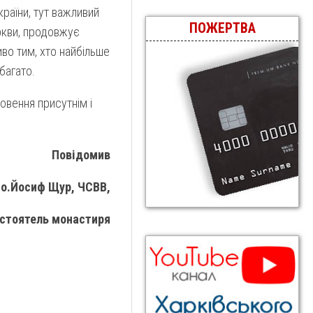
країни, тут важливий
ПОЖЕРТВА
ркви, продовжує
во тим, хто найбільше
багато.
овення присутнім і
Повідомив
о.Йосиф Щур, ЧСВВ,
стоятель монастиря