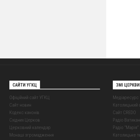
САЙТИ УГКЦ
ЗМІ ЦЕРКВИ
Офіційний сайт УГКЦ
Медіаресурс
Сайт новин
Католицький 
Кодекс канонів
Сайт CREDO
Східних Церков
Радіо Ватикан
Церковний календар
Радіо "Марія" 
Монаші згромадження
Католицьке т