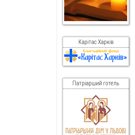
Карітас Харків
Патріарший готель