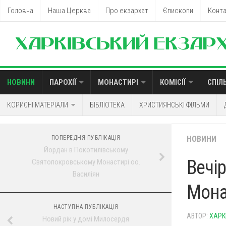
Головна
Наша Церква
Про екзархат
Єпископи
Конт
НОВИНИ
ПАРОХІЇ
МОНАСТИРІ
КОМІСІЇ
СПІЛ
КОРИСНІ МАТЕРІАЛИ
БІБЛІОТЕКА
ХРИСТИЯНСЬКІ ФІЛЬМИ
ПОПЕРЕДНЯ ПУБЛІКАЦІЯ
НОВИНИ
Йордан в Покотилівському
Вечі
Святопокровському Монастирі оо.
Василіян
Мона
НАСТУПНА ПУБЛІКАЦІЯ
АВТОР:
ХАРК
Новий рік у домі Милосердя