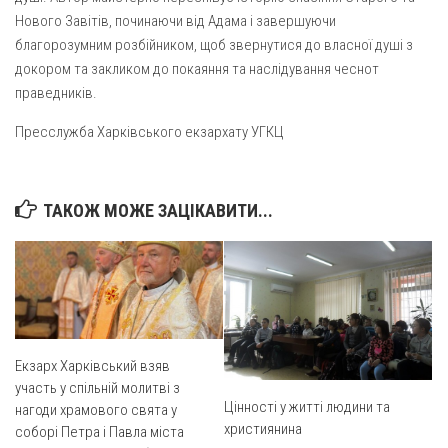
Св. Йосифа ОПДМ
Нового Завітів, починаючи від Адама і завершуючи
Монастир сестер милосердя Св. Вінкентія. Дім Милосердя
благорозумним розбійником, щоб звернутися до власної душі з
докором та закликом до покаяння та наслідування чеснот
Монастир Успення Пресвятої Богородиці Сестер Чину
праведників.
Святого Василія Великого
Комісії
Пресслужба Харківського екзархату УГКЦ
Катехитична комісія
Комісія у справах молоді
ТАКОЖ МОЖЕ ЗАЦІКАВИТИ...
Комісія у справах родини
Комісія з питань душпастирства охорони здоров’я
Спільноти
Квіти Слобожанщини
Екзарх Харківський взяв
Харківщина
участь у спільній молитві з
Полтавщина
Цінності у житті людини та
нагоди храмового свята у
християнина
соборі Петра і Павла міста
Сумщина