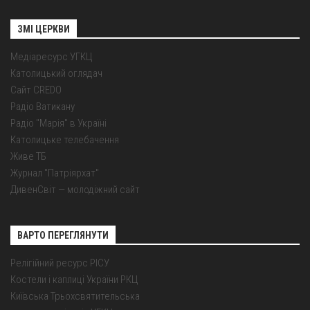
ЗМІ ЦЕРКВИ
Медіаресурс УГКЦ
Католицький оглядач
Сайт CREDO
Радіо Ватикану
Радіо "Марія" в Україні
Католицьке телебачення
Живе ТБ
Журнал "Патріярхат"
ДивенСвіт — молодіжний сайт
ВАРТО ПЕРЕГЛЯНУТИ
Релігійний ресурс РІСУ
Костели і каплиці України РКЦ
Київська Трьохсвятительська