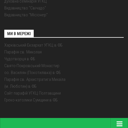
духовна семінарія УГКЦ
Видавництво "Свічадо"
Видавництво "Місіонер"
МИ В МЕРЕЖІ
Харківський Екзархат УГКЦ в ФБ
Парафія св. Миколая
Чудотворця в ФБ
Свято-Покровський Монастир
оо. Василіян (Покотилівка) в ФБ
Парафія св. Архистратига Михаїла
(м. Люботин) в ФБ
Сайт парафій УГКЦ Полтавщини
Греко-католики Сумщини в ФБ