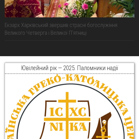
Екзарх Харківський звершив страсні богослужіння
Великого Четверга і Великої Пʼятниці
Ювілейний рік — 2025. Паломники надії