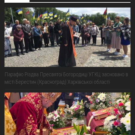
Парафію Різдва Пресвятої Богородиці УГКЦ засновано в
місті Берестин (Красноград) Харківської області