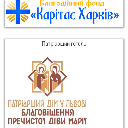
Патріарший готель