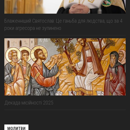
Блаженніший Святослав: Це ганьба для людства, що за 4
роки агресора не зупинено
Декада місійності 2025
МОЛИТВИ