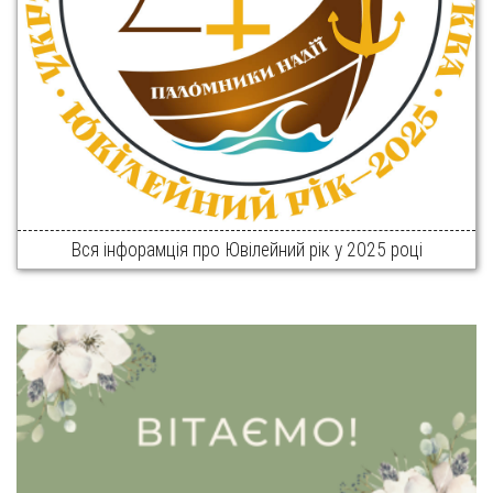
Вся інфорамція про Ювілейний рік у 2025 році