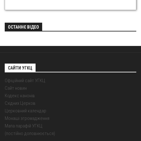
ОСТАННЄ ВІДЕО
САЙТИ УГКЦ
Офіційний сайт УГКЦ
Сайт новин
Кодекс канонів
Східних Церков
Церковний календар
Монаші згромадження
Мапа парафій УГКЦ
(постійно доповнюється)