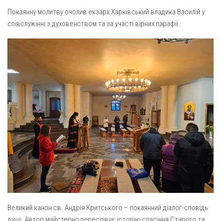
Вознесіння ГНІХ (с. Витівка)
Покаянну молитву очолив екзарх Харківський владика Василій у
Вознесіння Господнього (м. Кобеляки)
співслужінні з духовенством та за участі вірних парафії.
Пророка Іллі (смт. Білики)
Різдва Пресвятої Богородиці (с. Вільховатка)
Св. Апостола Андрія Первозванного (с. Засулля)
Св. Миколая (с. Деменки)
Успіння Пресвятої Богородиці (м. Кременчук)
Успіння Пресвятої Богородиці (м. Лубни)
Парохії Сумської області
Введення в храм Богородиці (м. Суми)
Матері Божої Неустанної Помочі (м. Охтирка)
Монастирі
Свято-Покровський монастир оо Василіян
Великий канон св. Андрія Критського – покаянний діалог-сповідь
Свято-Івано-Павлівський монастир сестер Згромадження
душі. Автор майстерно переспівує історію спасіння Старого та