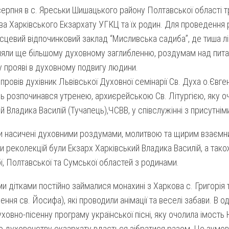
серпня в с. Яреськи Шишацького району Полтавської області т
ва Харківс
ького Екзархату УГКЦ та їх родин. Для проведення 
сцевий відпочинковий заклад “Мисливська садиба”, де тиша ліс
ияли ще більшому духовному заглибленню, роздумам над питанн
 прояві в духовному подвигу людини.
 провів духівник Львівської Духовної семінарії Св. Духа о.Євге
ь розпочинався утренею, архиєрейською Св. Літургією, яку о
й Владика Василій (Тучапець),ЧСВВ, у співслужінні з присутні
ли насичені духовними роздумами, молитвою та щирим взаємн
 реколекцій були Екзарх Харківський Владика Василій, а так
ї, Полтавської та Сумської областей з родинами.
и дітками постійно займалися монахині з Харкова с. Григорія т
ння св. Йосифа), які проводили анімації та веселі забави. В оди
ховно-пісенну програму української пісні, яку очолила імость 
о духовенству екзархату вдається зібратися разом. Це зумов