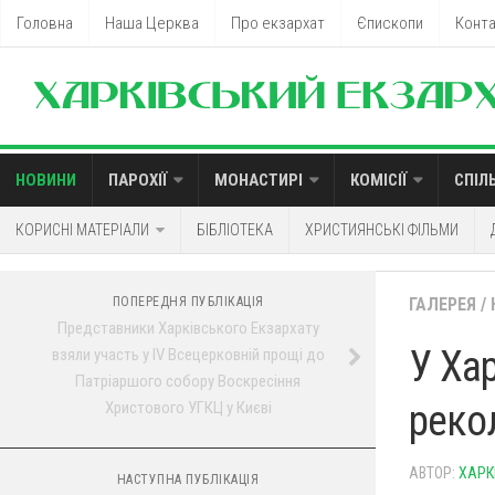
Головна
Наша Церква
Про екзархат
Єпископи
Конт
НОВИНИ
ПАРОХІЇ
МОНАСТИРІ
КОМІСІЇ
СПІЛ
КОРИСНІ МАТЕРІАЛИ
БІБЛІОТЕКА
ХРИСТИЯНСЬКІ ФІЛЬМИ
ПОПЕРЕДНЯ ПУБЛІКАЦІЯ
ГАЛЕРЕЯ
/
Представники Харківського Екзархату
У Ха
взяли участь у IV Всецерковній прощі до
Патріаршого собору Воскресіння
рекол
Христового УГКЦ у Києві
АВТОР:
ХАРК
НАСТУПНА ПУБЛІКАЦІЯ