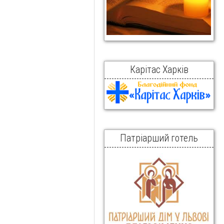
Карітас Харків
Патріарший готель