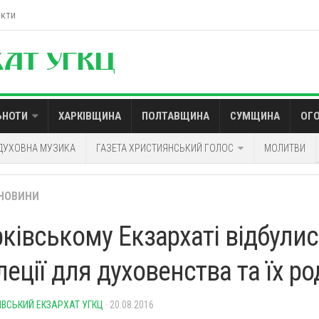
акти
ЬНОТИ
ХАРКІВЩИНА
ПОЛТАВЩИНА
СУМЩИНА
ОГ
ДУХОВНА МУЗИКА
ГАЗЕТА ХРИСТИЯНСЬКИЙ ГОЛОС
МОЛИТВИ
НОВИНИ
рківському Екзархаті відбули
еції для духовенства та їх р
ІВСЬКИЙ ЕКЗАРХАТ УГКЦ
· 20.08.2016