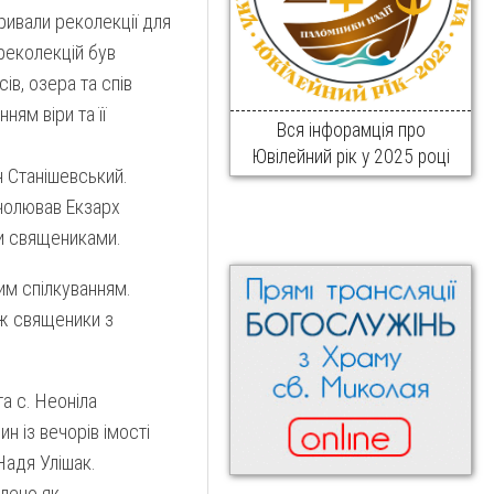
ривали реколекції для
реколекцій був
ів, озера та спів
ям віри та її
Вся інфорамція про
Ювілейний рік у 2025 році
н Станішевський.
чолював Екзарх
ми священиками.
им спілкуванням.
ож священики з
а с. Неоніла
н із вечорів імості
Надя Улішак.
лено як