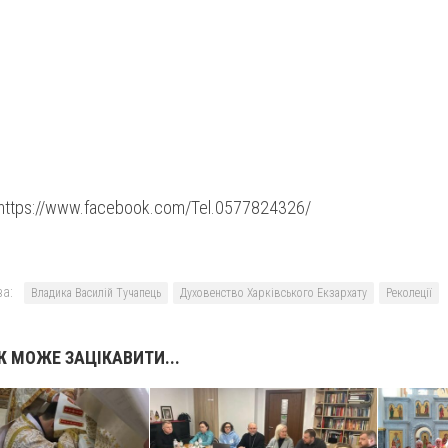
https://www.facebook.com/Tel.0577824326/
а:
Владика Василій Тучапець
Духовенство Харківського Екзархату
Реколеції
 МОЖЕ ЗАЦІКАВИТИ...