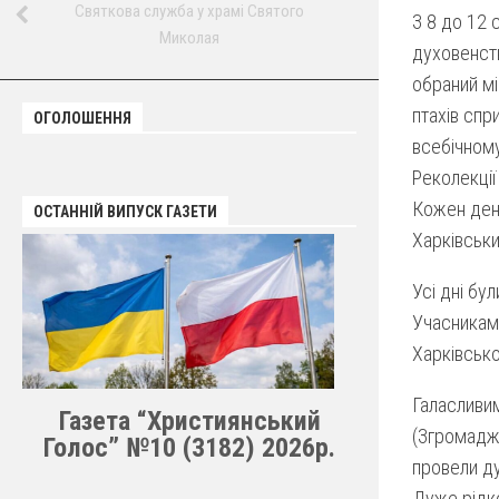
Святкова служба у храмі Святого
З 8 до 12 
Миколая
духовенст
обраний мі
птахів спр
ОГОЛОШЕННЯ
всебічному
Реколекції
Кожен ден
ОСТАННІЙ ВИПУСК ГАЗЕТИ
Харківськи
Усі дні бу
Учасниками
Харківсько
Галасливим
Газета “Християнський
(Згромадже
Голос” №10 (3182) 2026р.
провели ду
Дуже рідк