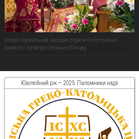
Екзарх Харківський звершив страсні богослужіння
Великого Четверга і Великої Пʼятниці
Ювілейний рік — 2025. Паломники надії