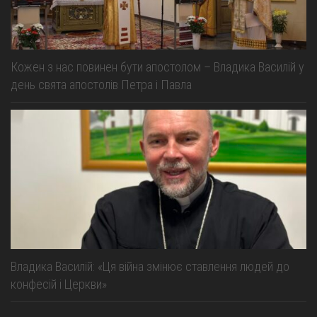
Кожен з нас повинен бути апостолом – Владика Василій у
день свята апостолів Петра і Павла
Владика Василій: «Ця війна змінює ставлення людей до
конфесій і Церкви»