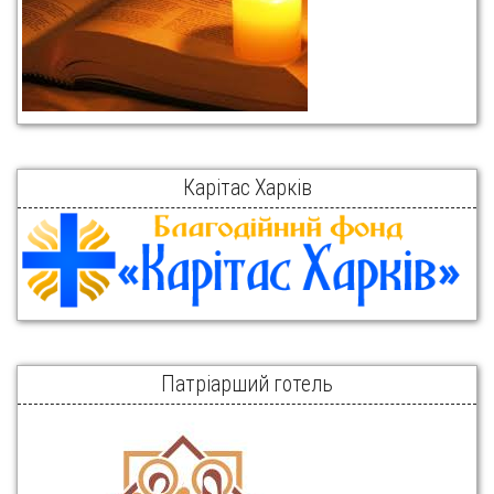
Карітас Харків
Патріарший готель