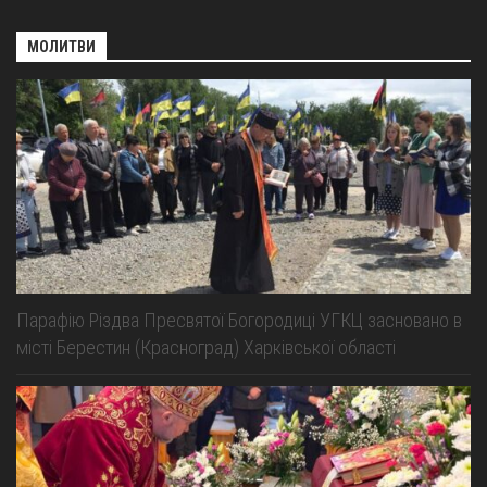
МОЛИТВИ
Парафію Різдва Пресвятої Богородиці УГКЦ засновано в
місті Берестин (Красноград) Харківської області