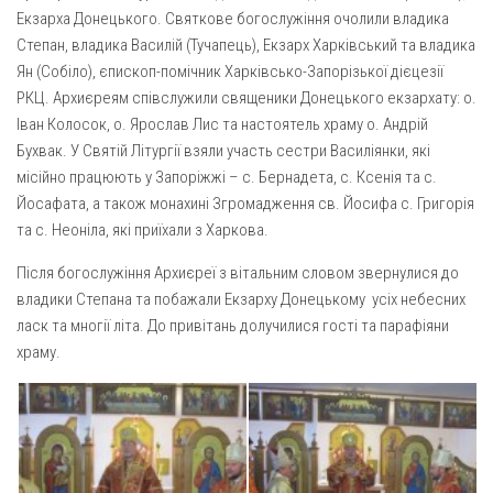
Газета Християнський голос
Архистратига Михаїла (м. Люботин)
Екзарха Донецького. Святкове богослужіння очолили владика
Степан, владика Василій (Тучапець), Екзарх Харківський та владика
Покрови Пресвятої Богородиці (с. Вільча)
Надруковані числа
Ян (Собіло), єпископ-помічник Харківсько-Запорізької дієцезії
Преображенська парафія (м. Лозова)
Молитви
РКЦ. Архиєреям співслужили священики Донецького екзархату: о.
Іван Колосок, о. Ярослав Лис та настоятель храму о. Андрій
Парафія Благовіщення Пресвятої Богородиці (смт
Галерея
Золочів)
Бухвак. У Святій Літургії взяли участь сестри Василіянки, які
Рух pro-life
місійно працюють у Запоріжжі – с. Бернадета, с. Ксенія та с.
Парафія Різдва Пресвятої Богородиці м. Берестин
Йосафата, а також монахині Згромадження св. Йосифа с. Григорія
(Красноград)
та с. Неоніла, які приїхали з Харкова.
Парохії Полтавської області
Після богослужіння Архиєреї з вітальним словом звернулися до
Пресвятої Трійці (м. Полтава)
владики Степана та побажали Екзарху Донецькому усіх небесних
Всіх Святих українського народу (м. Полтава)
ласк та многії літа. До привітань долучилися гості та парафіяни
Свято-Юріївська парафія (м. Полтава)
храму.
Архистратига Михаїла (с. Пригарівка)
Благовіщення Пресвятої Богородиці (с. Шевченки)
Введення у храм Пресвятої Богородиці (с. Дашківка)