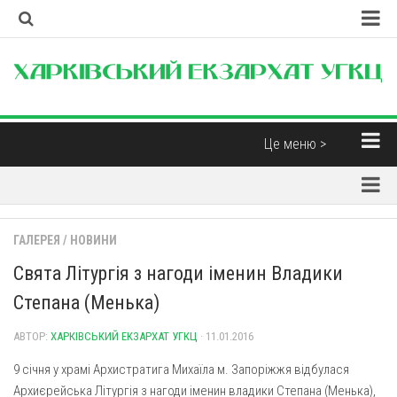
Головна
Наша Церква
Про екзархат
Це меню >
Єпископи
Новини
Контакти
Парохії
Корисні матеріали
ГАЛЕРЕЯ
/
НОВИНИ
Парохії Харківської області
Інтерв’ю
Свята Літургія з нагоди іменин Владики
Парафія св. Миколая Чудотворця (м. Харків)
Думка
Степана (Менька)
Свято-Дмитрівська парафія (м. Харків)
Бібліотека
Пресвятої Трійці (м. Харків)
АВТОР:
ХАРКІВСЬКИЙ ЕКЗАРХАТ УГКЦ
· 11.01.2016
Християнські фільми
Свято-Покровський монастир отців Василіян (смт.
9 січня у храмі Архистратига Михаїла м. Запоріжжя відбулася
Духовна музика
Покотилівка)
Архиєрейська Літургія з нагоди іменин владики Степана (Менька),