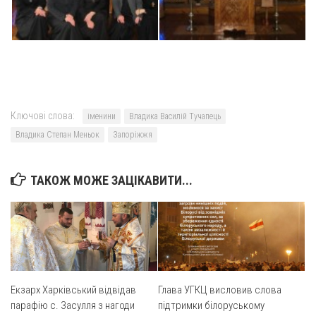
Оголошення
Трансляції
Ключові слова:
іменини
Владика Василій Тучапець
Владика Степан Меньок
Запоріжжя
ТАКОЖ МОЖЕ ЗАЦІКАВИТИ...
Екзарх Харківський відвідав
Глава УГКЦ висловив слова
парафію с. Засулля з нагоди
підтримки білоруському