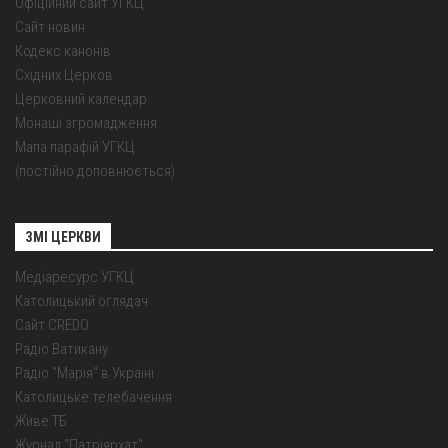
Офіційний сайт УГКЦ
Сайт новин
Кодекс канонів
Східних Церков
Церковний календар
Монаші згромадження
Мапа парафій УГКЦ
(постійно доповнюється)
ЗМІ ЦЕРКВИ
Медіаресурс УГКЦ
Католицький оглядач
Сайт CREDO
Радіо Ватикану
Радіо "Марія" в Україні
Католицьке телебачення
Живе ТБ
Журнал "Патріярхат"