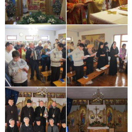
Св. Йосифа ОПДМ
Монастир сестер милосердя Св. Вінкентія. Дім Милосердя
Монастир Успення Пресвятої Богородиці Сестер Чину
Святого Василія Великого
Комісії
Катехитична комісія
Комісія у справах молоді
Комісія у справах родини
Комісія з питань душпастирства охорони здоров’я
Спільноти
Квіти Слобожанщини
Харківщина
Полтавщина
Сумщина