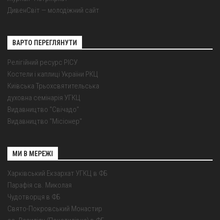
ДивенСвіт — молодіжний сайт
ВАРТО ПЕРЕГЛЯНУТИ
Релігійний ресурс РІСУ
Костели і каплиці України РКЦ
Київська Трьохсвятительська
духовна семінарія УГКЦ
Видавництво "Свічадо"
Видавництво "Місіонер"
МИ В МЕРЕЖІ
Харківський Екзархат УГКЦ в ФБ
Парафія св. Миколая
Чудотворця в ФБ
Свято-Покровський Монастир