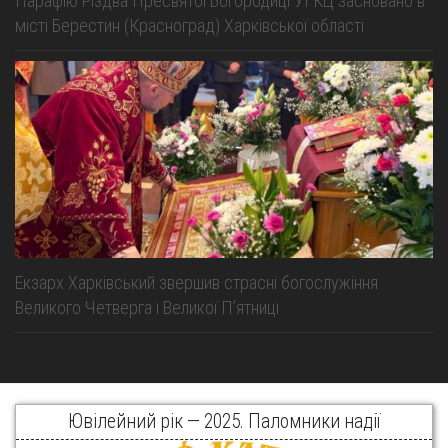
Парафію Різдва Пресвятої Богородиці УГКЦ засновано в
місті Берестин (Красноград) Харківської області
Екзарх Харківський звершив страсні богослужіння
Великого Четверга і Великої Пʼятниці
Ювілейний рік — 2025. Паломники надії