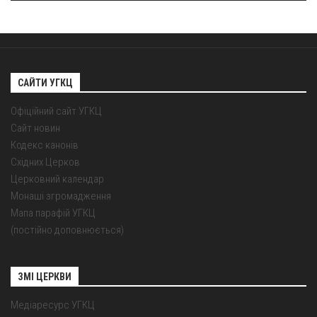
САЙТИ УГКЦ
Офіційний сайт УГКЦ
Сайт новин
Кодекс канонів
Східних Церков
Церковний календар
Монаші згромадження
Мапа парафій УГКЦ
(постійно доповнюється)
ЗМІ ЦЕРКВИ
Медіаресурс УГКЦ