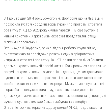
Газета Християнський голос
Архистратига Михаїла (м. Люботин)
Покрови Пресвятої Богородиці (с. Вільча)
Надруковані числа
З 1 до 3 грудня 2014 року Божого у м. Дрогобич, що на Львівщині
Преображенська парафія (м. Лозова)
Молитви
проходила зустріч координаторів України по програмі стратегії
Парафія Благовіщення Пресвятої Богородиці (смт
Галерея
розвитку УГКЦ до 2020 року «Жива парафія – місце зустрічі з
Золочів)
живим Христом». Харківський екзархат представляв отець
Рух pro-life
Парафія Різдва Пресвятої Богородиці м. Берестин
Максим Кролевський.
(Красноград)
Отець Андрій Онуферко, один з лідерів робочої групи, чітко,
систематично та послідовно розкрив один з пріоритетних
Парохії Полтавської області
напрямків стратегії розвитку Нашої Церкви: управління Божими
Пресвятої Трійці (м. Полтава)
дарами – християнський спосіб життя. Коли розвинути правильне
Всіх Святих українського народу (м. Полтава)
розуміння християнського управління дарами, це нам допоможе
підсилити не тільки наші парафіяльні спільноти, але також наше
Свято-Юріївська парафія (м. Полтава)
особисте життя та життя наших родин. Ми живемо в суспільстві
Архистратига Михаїла (с. Пригарівка)
щораз більш секуляризованому, а християнське управління
Благовіщення Пресвятої Богородиці (с. Шевченки)
дарами допоможе скріпити ті християнські основи та цінності, які
сучасне суспільство все більше забуває та занедбує.
Введення у храм Пресвятої Богородиці (с. Дашківка)
Отець Петро Рак, керівник відділу комісій УГКЦ, представив та