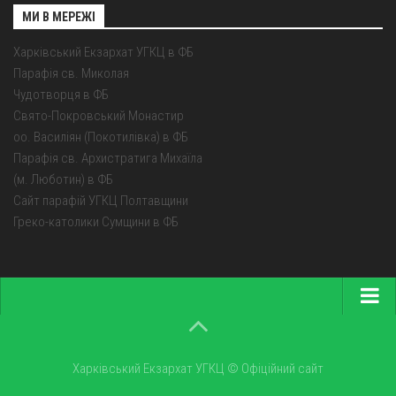
МИ В МЕРЕЖІ
Харківський Екзархат УГКЦ в ФБ
Парафія св. Миколая
Чудотворця в ФБ
Свято-Покровський Монастир
оо. Василіян (Покотилівка) в ФБ
Парафія св. Архистратига Михаїла
(м. Люботин) в ФБ
Сайт парафій УГКЦ Полтавщини
Греко-католики Сумщини в ФБ
Головна
Про екзархат
Харківський Екзархат УГКЦ © Офіційний сайт