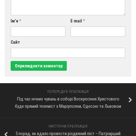
Ім’я
*
E-mail
*
Сайт
ПОПЕРЕДНЯ ПУБЛІКАЦІЯ
Під час нічних чувань в соборі Воскресіння Христового
буде прямий телеміст з Маріуполем, Одесою та Львовом
НАСТУПНА ПУБЛІКАЦІЯ
5 порад, як вдало провести різдвяний піст – Патріарший