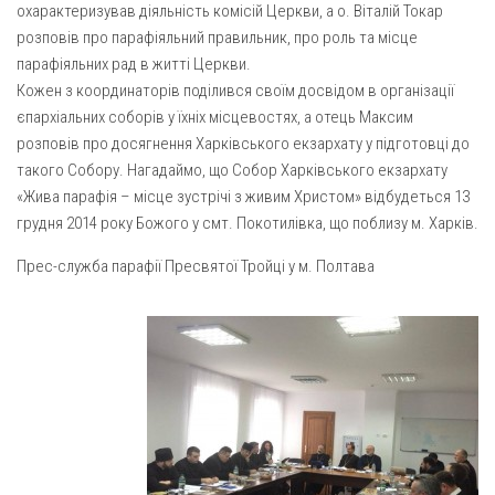
Вознесіння ГНІХ (с. Витівка)
охарактеризував діяльність комісій Церкви, а о. Віталій Токар
розповів про парафіяльний правильник, про роль та місце
Вознесіння Господнього (м. Кобеляки)
парафіяльних рад в житті Церкви.
Пророка Іллі (смт. Білики)
Кожен з координаторів поділився своїм досвідом в організації
Різдва Пресвятої Богородиці (с. Вільховатка)
єпархіальних соборів у їхніх місцевостях, а отець Максим
розповів про досягнення Харківського екзархату у підготовці до
Св. Апостола Андрія Первозванного (с. Засулля)
такого Собору. Нагадаймо, що Собор Харківського екзархату
Св. Миколая (с. Деменки)
«Жива парафія – місце зустрічі з живим Христом» відбудеться 13
Успіння Пресвятої Богородиці (м. Кременчук)
грудня 2014 року Божого у смт. Покотилівка, що поблизу м. Харків.
Успіння Пресвятої Богородиці (м. Лубни)
Прес-служба парафії Пресвятої Тройці у м. Полтава
Парохії Сумської області
Введення в храм Богородиці (м. Суми)
Матері Божої Неустанної Помочі (м. Охтирка)
Монастирі
Свято-Покровський монастир оо Василіян
Свято-Івано-Павлівський монастир сестер Згромадження