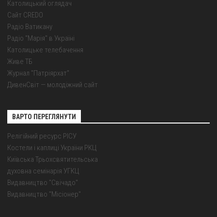
Католицький оглядач
Сайт CREDO
Радіо Ватикану
Радіо "Марія" в Україні
Католицьке телебачення
Живе ТБ
Журнал "Патріярхат"
ДивенСвіт — молодіжний сайт
ВАРТО ПЕРЕГЛЯНУТИ
Релігійний ресурс РІСУ
Костели і каплиці України РКЦ
Київська Трьохсвятительська
духовна семінарія УГКЦ
Видавництво "Свічадо"
Видавництво "Місіонер"