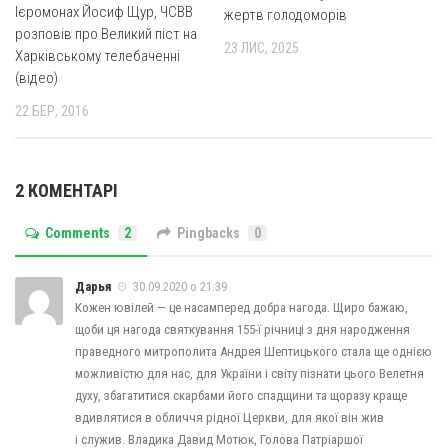
Св. Йосифа ОПДМ
Ієромонах Йосиф Щур, ЧСВВ
жертв голодоморів
розповів про Великий піст на
Монастир сестер милосердя Св. Вінкентія. Дім Милосердя
23 ЛИС, 2025
Харківському телебаченні
Монастир Успення Пресвятої Богородиці Сестер Чину
(відео)
Святого Василія Великого
22 БЕР, 2016
Комісії
Катехитична комісія
2 КОМЕНТАРІ
Комісія у справах молоді
Комісія у справах родини
Comments
2
Pingbacks
0
Комісія з питань душпастирства охорони здоров’я
Дарья
30.09.2020 о 21:39
Спільноти
Кожен ювілей — це насамперед добра нагода. Щиро бажаю,
щоби ця нагода святкування 155-ї річниці з дня народження
Квіти Слобожанщини
праведного митрополита Андрея Шептицького стала ще однією
Харківщина
можливістю для нас, для України і світу пізнати цього Велетня
духу, збагатитися скарбами його спадщини та щоразу краще
Полтавщина
вдивлятися в обличчя рідної Церкви, для якої він жив
і служив. Владика Давид Мотюк, Голова Патріаршої
Сумщина