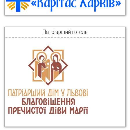
Патріарший готель