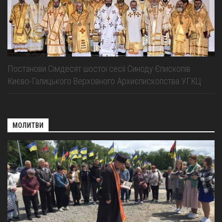
Постанови Сімдесят шостої сесії Синоду Єпископів
Києво-Галицького Верховного Архиєпископства УГКЦ
МОЛИТВИ