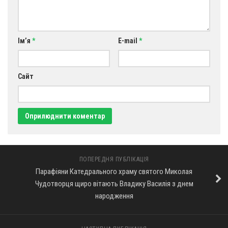
Ім’я
*
E-mail
*
Сайт
ПОПЕРЕДНЯ ПУБЛІКАЦІЯ
Парафіяни Катедрального храму святого Миколая
Чудотворця щиро вітають Владику Василія з днем
народження