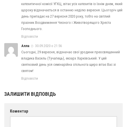
катехитичної комісії УГКЦ, вітає усіх катехитів із їхнім днем, який
Оголошення
щороку відзначається в останню неділю вересня. Цьогоріч цей
день припадає на 27 вересня 2020 року, тобто на світлий
Трансляції
празник Воздвиження Чесного і Животворящого Хреста
Господнього.
Відповісти
Алла
30.09.2020 о 21:56
Сьогодні, 29 вересня, відзначає свої уродини преосвященний
владика Василь (Тучапець), екзарх Харківський. У цей
святковий день уся семінарійна спільнота щиро вітає Вас зі
святом!
Відповісти
ЗАЛИШИТИ ВІДПОВІДЬ
Коментар