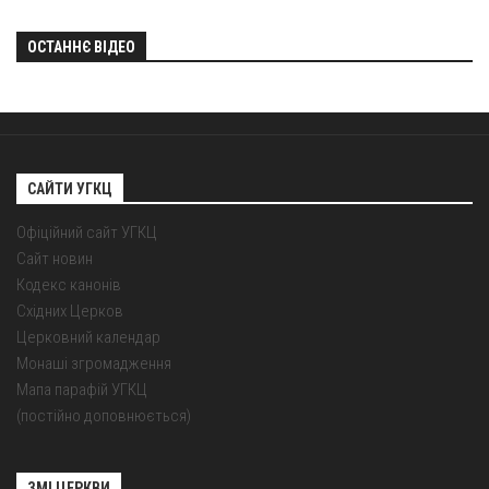
ОСТАННЄ ВІДЕО
САЙТИ УГКЦ
Офіційний сайт УГКЦ
Сайт новин
Кодекс канонів
Східних Церков
Церковний календар
Монаші згромадження
Мапа парафій УГКЦ
(постійно доповнюється)
ЗМІ ЦЕРКВИ