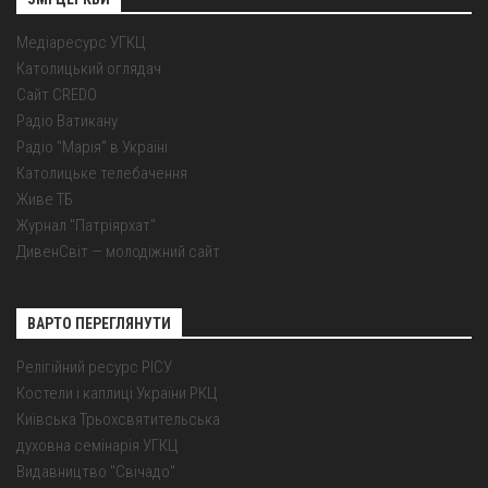
Медіаресурс УГКЦ
Католицький оглядач
Сайт CREDO
Радіо Ватикану
Радіо "Марія" в Україні
Католицьке телебачення
Живе ТБ
Журнал "Патріярхат"
ДивенСвіт — молодіжний сайт
ВАРТО ПЕРЕГЛЯНУТИ
Релігійний ресурс РІСУ
Костели і каплиці України РКЦ
Київська Трьохсвятительська
духовна семінарія УГКЦ
Видавництво "Свічадо"