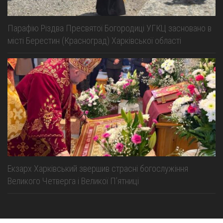
Парафію Різдва Пресвятої Богородиці УГКЦ засновано в
місті Берестин (Красноград) Харківської області
Екзарх Харківський звершив страсні богослужіння
Великого Четверга і Великої Пʼятниці