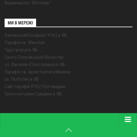
Видавництво "Місіонер"
МИ В МЕРЕЖІ
Харківський Екзархат УГКЦ в ФБ
Парафія св. Миколая
Чудотворця в ФБ
Свято-Покровський Монастир
оо. Василіян (Покотилівка) в ФБ
Парафія св. Архистратига Михаїла
(м. Люботин) в ФБ
Сайт парафій УГКЦ Полтавщини
Греко-католики Сумщини в ФБ
Головна