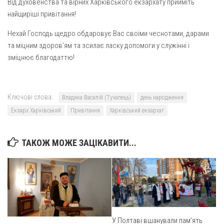
Вознесіння ГНІХ (с. Витівка)
Від духовенства та вірних Харківського екзархату прийміть
найщиріші привітання!
Вознесіння Господнього (м. Кобеляки)
Нехай Господь щедро обдаровує Вас своїми чеснотами, дарами
Пророка Іллі (смт. Білики)
та міцним здоров’ям та зсилає ласку допомоги у служінні і
Різдва Пресвятої Богородиці (с. Вільховатка)
зміцнює благодаттю!
Св. Апостола Андрія Первозванного (с. Засулля)
Св. Миколая (с. Деменки)
Ключові слова:
Владика Василій (Тучапець)
день народження
Успіння Пресвятої Богородиці (м. Кременчук)
Екзарх Харківський
Привітання
Харківський екзархат
Успіння Пресвятої Богородиці (м. Лубни)
Парохії Сумської області
ТАКОЖ МОЖЕ ЗАЦІКАВИТИ...
Введення в храм Богородиці (м. Суми)
Матері Божої Неустанної Помочі (м. Охтирка)
Монастирі
Свято-Покровський монастир оо Василіян
Свято-Івано-Павлівський монастир сестер Згромадження
У Полтаві вшанували пам’ять