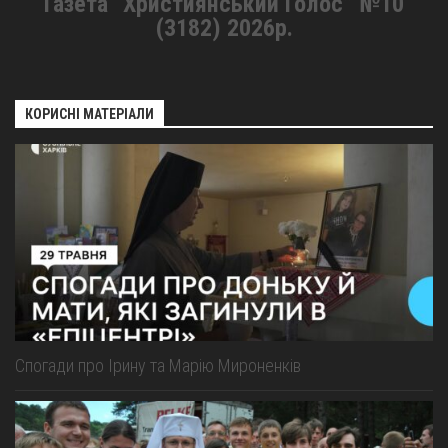
Газета “Християнський Голос” №10
(3182) 2026р.
КОРИСНІ МАТЕРІАЛИ
Спогади про Ірину та Марію Мироненків