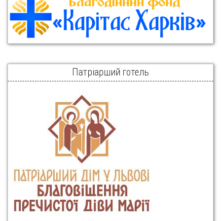
Патріарший готель