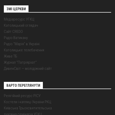
ЗМІ ЦЕРКВИ
Медіаресурс УГКЦ
Католицький оглядач
Сайт CREDO
Радіо Ватикану
Радіо "Марія" в Україні
Католицьке телебачення
Живе ТБ
Журнал "Патріярхат"
ДивенСвіт — молодіжний сайт
ВАРТО ПЕРЕГЛЯНУТИ
Релігійний ресурс РІСУ
Костели і каплиці України РКЦ
Київська Трьохсвятительська
духовна семінарія УГКЦ