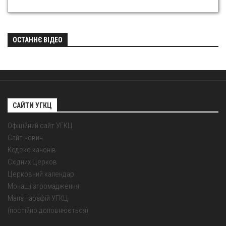
ОСТАННЄ ВІДЕО
САЙТИ УГКЦ
Офіційний сайт УГКЦ
Сайт новин
Кодекс канонів
Східних Церков
Церковний календар
Монаші згромадження
Мапа парафій УГКЦ
(постійно доповнюється)