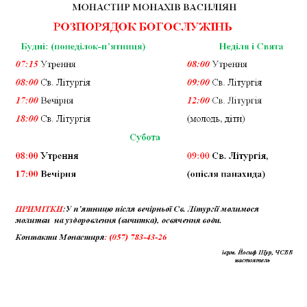
Газета Християнський голос
Архистратига Михаїла (м. Люботин)
Покрови Пресвятої Богородиці (с. Вільча)
Надруковані числа
Преображенська парафія (м. Лозова)
Молитви
Парафія Благовіщення Пресвятої Богородиці (смт
Галерея
Золочів)
Рух pro-life
Парафія Різдва Пресвятої Богородиці м. Берестин
(Красноград)
Парохії Полтавської області
Пресвятої Трійці (м. Полтава)
Всіх Святих українського народу (м. Полтава)
Свято-Юріївська парафія (м. Полтава)
Архистратига Михаїла (с. Пригарівка)
Благовіщення Пресвятої Богородиці (с. Шевченки)
Введення у храм Пресвятої Богородиці (с. Дашківка)