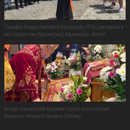
Парафію Різдва Пресвятої Богородиці УГКЦ засновано в
місті Берестин (Красноград) Харківської області
Екзарх Харківський звершив страсні богослужіння
Великого Четверга і Великої Пʼятниці