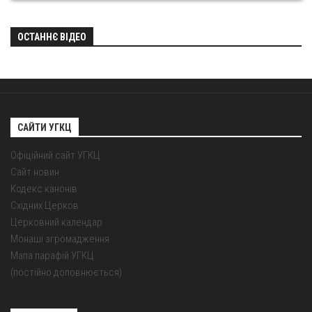
ОСТАННЄ ВІДЕО
САЙТИ УГКЦ
Офіційний сайт УГКЦ
Сайт новин
Кодекс канонів
Східних Церков
Церковний календар
Монаші згромадження
Мапа парафій УГКЦ
(постійно доповнюється)