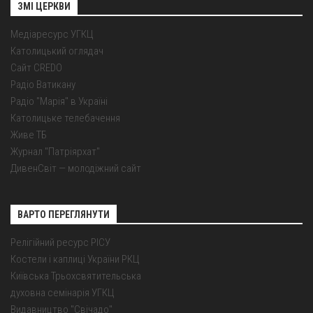
ЗМІ ЦЕРКВИ
Медіаресурс УГКЦ
Католицький оглядач
Сайт CREDO
Радіо Ватикану
Радіо "Марія" в Україні
Католицьке телебачення
Живе ТБ
Журнал "Патріярхат"
ДивенСвіт — молодіжний сайт
ВАРТО ПЕРЕГЛЯНУТИ
Релігійний ресурс РІСУ
Костели і каплиці України РКЦ
Київська Трьохсвятительська
духовна семінарія УГКЦ
Видавництво "Свічадо"