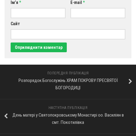
Ім’я
*
E-mail
*
Оголошення
Трансляції
Сайт
ПОПЕРЕДНЯ ПУБЛІКАЦІЯ
Розпорядок Богослужінь ХРАМ ПОКРОВУ ПРЕСВЯТОЇ
БОГОРОДИЦІ
НАСТУПНА ПУБЛІКАЦІЯ
День матері у Святопокровському Монастирі оо. Василіян в
смт. Покотилівка