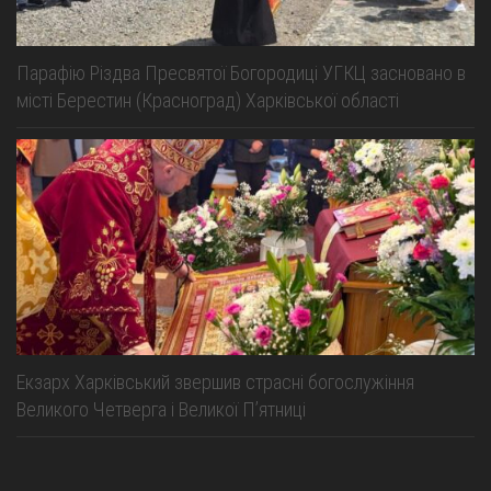
Парафію Різдва Пресвятої Богородиці УГКЦ засновано в
місті Берестин (Красноград) Харківської області
Екзарх Харківський звершив страсні богослужіння
Великого Четверга і Великої Пʼятниці