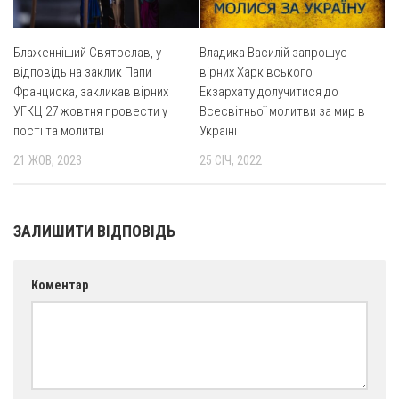
Св. Йосифа ОПДМ
Монастир сестер милосердя Св. Вінкентія. Дім Милосердя
Блаженніший Святослав, у
Владика Василій запрошує
Монастир Успення Пресвятої Богородиці Сестер Чину
відповідь на заклик Папи
вірних Харківського
Святого Василія Великого
Франциска, закликав вірних
Екзархату долучитися до
УГКЦ 27 жовтня провести у
Всесвітньої молитви за мир в
Комісії
пості та молитві
Україні
Катехитична комісія
21 ЖОВ, 2023
25 СІЧ, 2022
Комісія у справах молоді
Комісія у справах родини
ЗАЛИШИТИ ВІДПОВІДЬ
Комісія з питань душпастирства охорони здоров’я
Спільноти
Коментар
Квіти Слобожанщини
Харківщина
Полтавщина
Сумщина