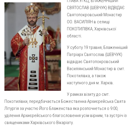
ГЛАВА УГКЦ, БЛАЖЕННІШИЙ
Газета Християнський голос
Архистратига Михаїла (м. Люботин)
СВЯТОСЛАВ (ШЕВЧУК) ВІДВІДАЄ
Покрови Пресвятої Богородиці (с. Вільча)
Надруковані числа
Святопокровський Монастир
ОО. ВАСИЛІЯН в селищі
Преображенська парафія (м. Лозова)
Молитви
ПОКОТИЛІВКА, Харківської
Парафія Благовіщення Пресвятої Богородиці (смт
Галерея
області.
Золочів)
Рух pro-life
У суботу 19 травня, Блаженніший
Парафія Різдва Пресвятої Богородиці м. Берестин
Патріарх Святослав (ШЕВЧУК)
(Красноград)
відвідає Святопокровський
Парохії Полтавської області
Василіянський Монастир в смт.
Пресвятої Трійці (м. Полтава)
Покотилівка, а також
наступного дня м. Харків.
Всіх Святих українського народу (м. Полтава)
Свято-Юріївська парафія (м. Полтава)
У рамках візиту до смт.
Покотилівки, передбачається Божественна Архиєрейська Свята
Архистратига Михаїла (с. Пригарівка)
Літургія за участю Його Блаженства яка розпочнеться о 9:00,
Благовіщення Пресвятої Богородиці (с. Шевченки)
уділення Архиєрейського благословення усім вірним, та зустріч із
священиками Харківського Вікаріату.
Введення у храм Пресвятої Богородиці (с. Дашківка)