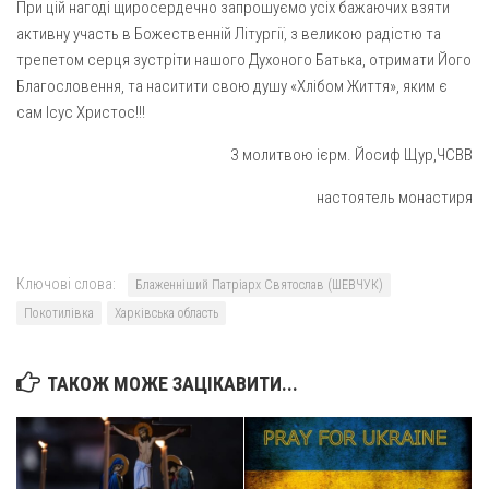
Вознесіння ГНІХ (с. Витівка)
При цій нагоді щиросердечно запрошуємо усіх бажаючих взяти
активну участь в Божественній Літургії, з великою радістю та
Вознесіння Господнього (м. Кобеляки)
трепетом серця зустріти нашого Духоного Батька, отримати Його
Пророка Іллі (смт. Білики)
Благословення, та наситити свою душу «Хлібом Життя», яким є
Різдва Пресвятої Богородиці (с. Вільховатка)
сам Ісус Христос!!!
Св. Апостола Андрія Первозванного (с. Засулля)
З молитвою ієрм. Йосиф Щур,ЧСВВ
Св. Миколая (с. Деменки)
настоятель монастиря
Успіння Пресвятої Богородиці (м. Кременчук)
Успіння Пресвятої Богородиці (м. Лубни)
Ключові слова:
Блаженніший Патріарх Святослав (ШЕВЧУК)
Парохії Сумської області
Покотилівка
Харківська область
Введення в храм Богородиці (м. Суми)
Матері Божої Неустанної Помочі (м. Охтирка)
ТАКОЖ МОЖЕ ЗАЦІКАВИТИ...
Монастирі
Свято-Покровський монастир оо Василіян
Свято-Івано-Павлівський монастир сестер Згромадження