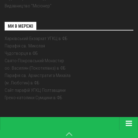
Видавництво "Місіонер"
МИ В МЕРЕЖІ
Харківський Екзархат УГКЦ в ФБ
Парафія св. Миколая
Чудотворця в ФБ
Свято-Покровський Монастир
оо. Василіян (Покотилівка) в ФБ
Парафія св. Архистратига Михаїла
(м. Люботин) в ФБ
Сайт парафій УГКЦ Полтавщини
Греко-католики Сумщини в ФБ
Головна