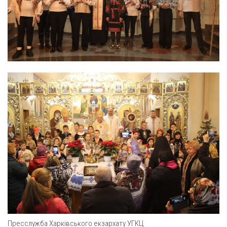
Оголошення
Трансляції
Пресслужба Харківського екзархату УГКЦ