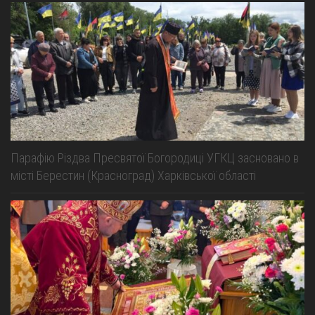
Парафію Різдва Пресвятої Богородиці УГКЦ засновано в
місті Берестин (Красноград) Харківської області