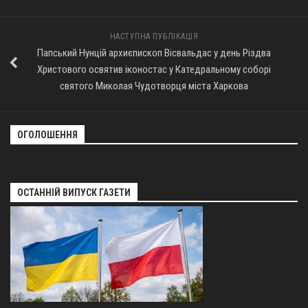
НАСТУПНА ПУБЛІКАЦІЯ
Папський Нунцій архиєпископ Вісвальдас у день Різдва
Христового освятив іконостас у Катедральному соборі
святого Миколая Чудотворця міста Харкова
ОГОЛОШЕННЯ
ОСТАННІЙ ВИПУСК ГАЗЕТИ