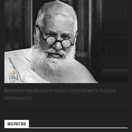
Визнання геройськості чеснот слуги Божого Андрея
Шептицького
МОЛИТВИ