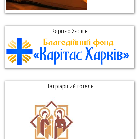
Карітас Харків
Патріарший готель