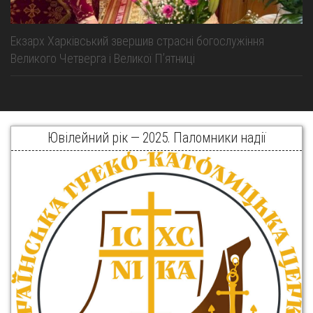
Екзарх Харківський звершив страсні богослужіння
Великого Четверга і Великої Пʼятниці
Ювілейний рік — 2025. Паломники надії