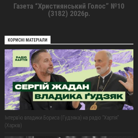
Газета “Християнський Голос” №10
(3182) 2026р.
КОРИСНІ МАТЕРІАЛИ
Інтерв’ю владики Бориса (Гудзяка) на радіо “Хартія”
(Харків)