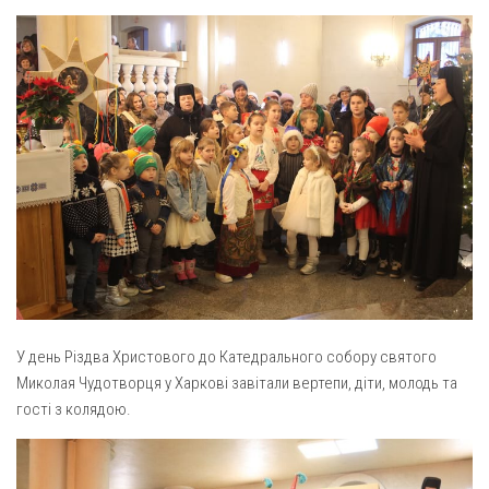
Газета Християнський голос
Архистратига Михаїла (м. Люботин)
Покрови Пресвятої Богородиці (с. Вільча)
Надруковані числа
Преображенська парафія (м. Лозова)
Молитви
Парафія Благовіщення Пресвятої Богородиці (смт
Галерея
Золочів)
Рух pro-life
Парафія Різдва Пресвятої Богородиці м. Берестин
(Красноград)
Парохії Полтавської області
Пресвятої Трійці (м. Полтава)
Всіх Святих українського народу (м. Полтава)
Свято-Юріївська парафія (м. Полтава)
У день Різдва Христового до Катедрального собору святого
Миколая Чудотворця у Харкові завітали вертепи, діти, молодь та
Архистратига Михаїла (с. Пригарівка)
гості з колядою.
Благовіщення Пресвятої Богородиці (с. Шевченки)
Введення у храм Пресвятої Богородиці (с. Дашківка)