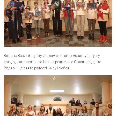
Св. Йосифа ОПДМ
Монастир сестер милосердя Св. Вінкентія. Дім Милосердя
Монастир Успення Пресвятої Богородиці Сестер Чину
Святого Василія Великого
Комісії
Катехитична комісія
Комісія у справах молоді
Владика Василій подякував усім за спільну молитву та гучну
Комісія у справах родини
коляду, яка прославляє Новонародженого Спасителя, адже
Різдво – це свято радості, миру і любові.
Комісія з питань душпастирства охорони здоров’я
Спільноти
Квіти Слобожанщини
Харківщина
Полтавщина
Сумщина