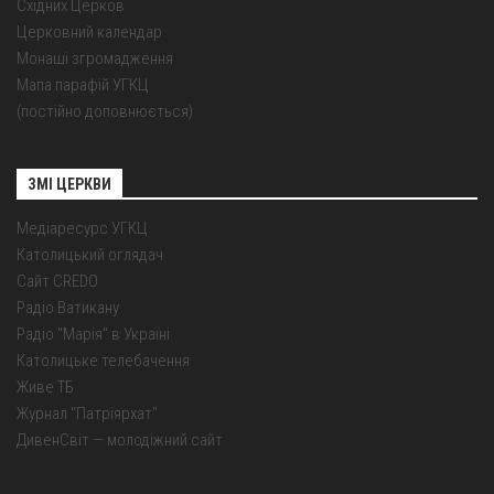
Східних Церков
Церковний календар
Монаші згромадження
Мапа парафій УГКЦ
(постійно доповнюється)
ЗМІ ЦЕРКВИ
Медіаресурс УГКЦ
Католицький оглядач
Сайт CREDO
Радіо Ватикану
Радіо "Марія" в Україні
Католицьке телебачення
Живе ТБ
Журнал "Патріярхат"
ДивенСвіт — молодіжний сайт