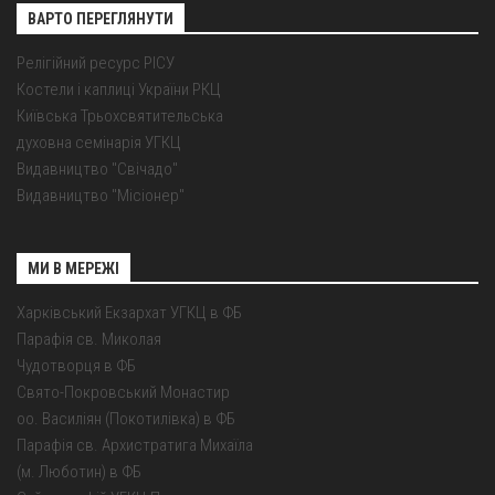
ВАРТО ПЕРЕГЛЯНУТИ
Релігійний ресурс РІСУ
Костели і каплиці України РКЦ
Київська Трьохсвятительська
духовна семінарія УГКЦ
Видавництво "Свічадо"
Видавництво "Місіонер"
МИ В МЕРЕЖІ
Харківський Екзархат УГКЦ в ФБ
Парафія св. Миколая
Чудотворця в ФБ
Свято-Покровський Монастир
оо. Василіян (Покотилівка) в ФБ
Парафія св. Архистратига Михаїла
(м. Люботин) в ФБ