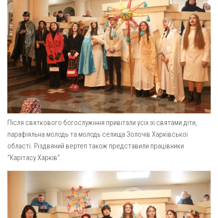
Вознесіння ГНІХ (с. Витівка)
Вознесіння Господнього (м. Кобеляки)
Пророка Іллі (смт. Білики)
Різдва Пресвятої Богородиці (с. Вільховатка)
Св. Апостола Андрія Первозванного (с. Засулля)
Св. Миколая (с. Деменки)
Успіння Пресвятої Богородиці (м. Кременчук)
Успіння Пресвятої Богородиці (м. Лубни)
Після святкового богослужіння привітали усіх зі святами діти,
Парохії Сумської області
парафіяльна молодь та молодь селища Золочів Харківської
області. Різдвяний вертеп також представили працівники
Введення в храм Богородиці (м. Суми)
“Карітасу Харків”.
Матері Божої Неустанної Помочі (м. Охтирка)
Монастирі
Свято-Покровський монастир оо Василіян
Свято-Івано-Павлівський монастир сестер Згромадження