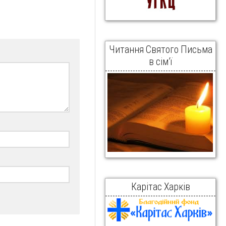
Читання Святого Письма
в сім’ї
Карітас Харків