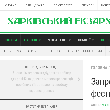
Головна
Наша Церква
Про екзархат
Єпископи
Конт
НОВИНИ
ПАРОХІЇ
МОНАСТИРІ
КОМІСІЇ
СПІЛ
КОРИСНІ МАТЕРІАЛИ
БІБЛІОТЕКА
ХРИСТИЯНСЬКІ ФІЛЬМИ
ПОПЕРЕДНЯ ПУБЛІКАЦІЯ
ГОЛОВНА
/
Анонс: 16 вересня відбудеться вебінар
Запр
для релігійних діячів з метою презентації
посібника «Твоє право на свободу
фести
віросповідання»
АВТОР:
МАКС
НАСТУПНА ПУБЛІКАЦІЯ