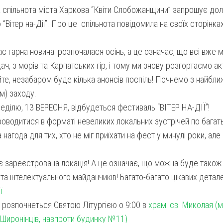
 спільнота міста Харкова “Квіти Слобожанщини” запрошує до
“Вітер на-Дії”. Про це спільнота повідомила на своїх сторінка
нас гарна новина: розпочалася осінь, а це означає, що всі вже м
дач, з морів та Карпатських гір, і тому ми знову розгортаємо ак
те, незабаром буде кілька анонсів поспіль! Почнемо з найбли
м) заходу.
еділю, 13 ВЕРЕСНЯ, відбудеться фестиваль “ВІТЕР НА-ДІЇ”!
роводитися в форматі невеликих локальних зустрічей по багат
 нагода для тих, хто не міг приїхати на фест у минулі роки, але
є зареєстрована локація! А це означає, що можна буде також
та інтелектуального майданчиків! Багато-багато цікавих детале
ї
 розпочнеться Святою Літургією о 9:00 в
храмі св. Миколая (м.
-Широнінців, навпроти будинку №11)