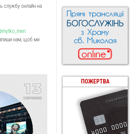
сь службу онлайн на
@mytko_meri
напиши нам, щоб ми
ПОЖЕРТВА