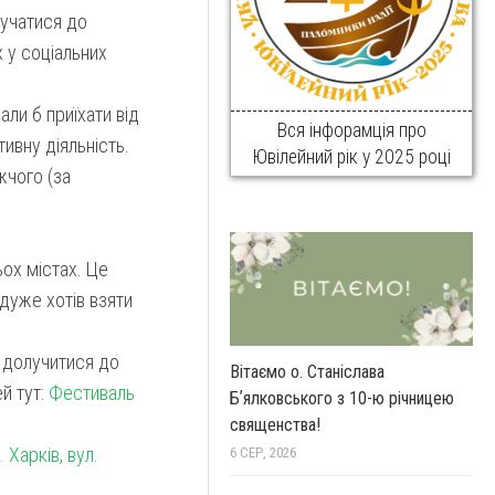
лучатися до
х у соціальних
али б приїхати від
Вся інфорамція про
тивну діяльність.
Ювілейний рік у 2025 році
жчого (за
ьох містах. Це
 дуже хотів взяти
 долучитися до
Вітаємо о. Станіслава
й тут:
Фестиваль
Бʼялковського з 10-ю річницею
священства!
 Харків, вул.
6 СЕР, 2026