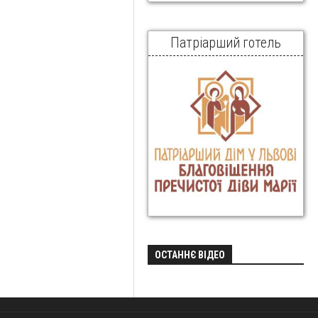
Патріарший готель
ОСТАННЄ ВІДЕО