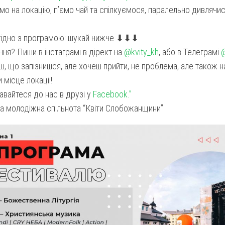
емо на локацію, п’ємо чай та спілкуємося, паралельно дивлячи
згідно з програмою: шукай нижче ⬇⬇⬇
ня? Пиши в інстаграмі в дірект на
@kvity_kh
, або в Телеграмі
, що запізнишся, але хочеш прийти, не проблема, але також 
 місце локації!
вайтеся до нас в друзі у
Facebook.”
а молодіжна спільнота “Квіти Слобожанщини”