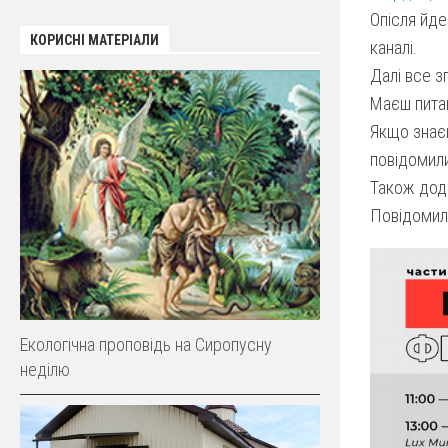
Оп
ісля йд
КОРИСНІ МАТЕРІАЛИ
каналі.
Далі все 
Маєш питан
Якщо знаєш
повідомили
Також дода
Повідомил
Екологічна проповідь на Cиропусну
неділю