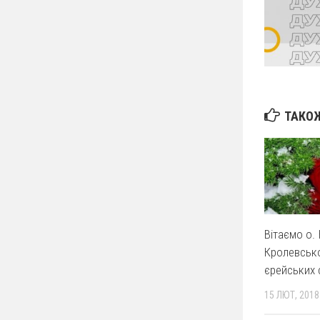
ТАКОЖ
Вітаємо о.
Кролевсько
єрейських 
15 ЛЮТ, 2018