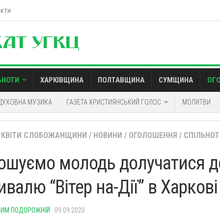
акти
ЬНОТИ
ХАРКІВЩИНА
ПОЛТАВЩИНА
СУМЩИНА
ОГ
ДУХОВНА МУЗИКА
ГАЗЕТА ХРИСТИЯНСЬКИЙ ГОЛОС
МОЛИТВИ
КВІТИ СЛОБОЖАНЩИНИ
/
НОВИНИ
/
ОГОЛОШЕННЯ
/
СПІЛЬНОТ
ошуємо молодь долучатися д
валю “Вітер на-Дії” в Харкові
ИМ ПОДОРОЖНІЙ
· 09.09.2020