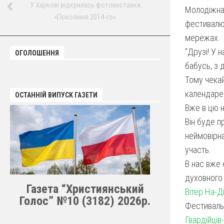
У Харкові відкрилась фотовиставка
Молодіжна
«Покоління 2014-го»
фестивалю 
мережах.
“Друзі! У 
ОГОЛОШЕННЯ
бабусь, з 
Тому чекай
календаре
ОСТАННІЙ ВИПУСК ГАЗЕТИ
Вже в цю н
Він буде п
неймовірна
участь.
В нас вже 
духовного 
Газета “Християнський
Вітер На-Ді
Голос” №10 (3182) 2026р.
Фестиваль
Гвардійців