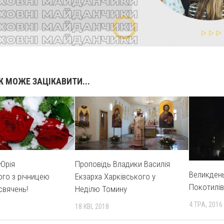
 МОЖЕ ЗАЦІКАВИТИ...
 Юрія
Проповідь Владики Василія
Великдень
го з річницею
Екзарха Харківського у
Покотилівц
свячень!
Неділю Томину
4 ТРА, 2016
18 КВІ, 2018