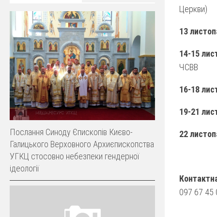
Церкви)
13 листоп
14-15 лис
ЧСВВ
16-18 лис
19-21 лис
Послання Синоду Єпископів Києво-
22 листо
Галицького Верховного Архиєпископства
УГКЦ стосовно небезпеки гендерної
ідеології
Контактна
097 67 45