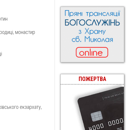
отин
родиці, монастир
і
ПОЖЕРТВА
ківського екзархату,