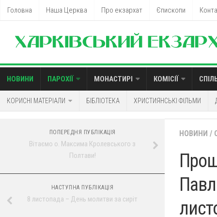
Головна
Наша Церква
Про екзархат
Єпископи
Конт
НОВИНИ
ПАРОХІЇ
МОНАСТИРІ
КОМІСІЇ
СПІЛ
КОРИСНІ МАТЕРІАЛИ
БІБЛІОТЕКА
ХРИСТИЯНСЬКІ ФІЛЬМИ
ПОПЕРЕДНЯ ПУБЛІКАЦІЯ
НОВИНИ
/
Вітаємо о. Максима Кролевського з
Прощ
Полтави!
Павла
НАСТУПНА ПУБЛІКАЦІЯ
8 листопада – День молитви за сиріт
лист