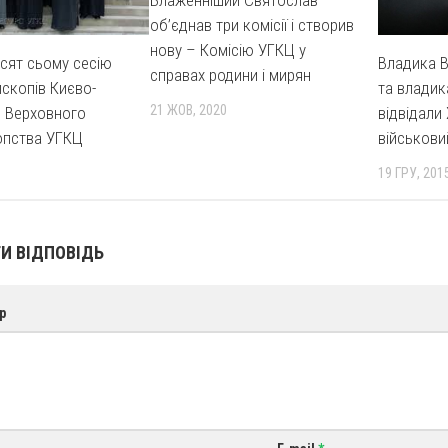
об’єднав три комісії і створив
нову – Комісію УГКЦ у
сят сьому сесію
Владика В
справах родини і мирян
скопів Києво-
та владик
21 ЖОВ, 2020
о Верховного
відвідали
опства УГКЦ
військови
19 ГРУ, 201
И ВІДПОВІДЬ
р