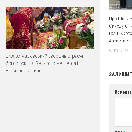
Про Шістде
Синоду Єпи
Галицьког
Архиєписк
5 ТРА, 2015
Екзарх Харківський звершив страсні
богослужіння Великого Четверга і
Великої Пʼятниці
ЗАЛИШИТ
Комента