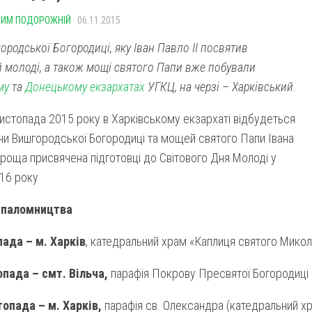
ИМ ПОДОРОЖНІЙ
· 06.11.2015
ородської Богородиці, яку Іван Павло ІІ посвятив
й молоді, а також мощі святого Папи вже побували
му
та
Донецькому екзархатах
УГКЦ, на черзі – Харківський.
листопада 2015 року в Харківському екзархаті відбудеться
ни Вишгородської Богородиці та мощей святого Папи Івана
Проща присвячена підготовці до Світового Дня Молоді у
016 року
 паломництва
пада – м. Харків
, катедральний храм «Каплиця святого Микол
опада
– смт. Вільча,
парафія Покрову Пресвятої Богородиці
топада – м. Харків,
парафія св. Олександра (катедральний х