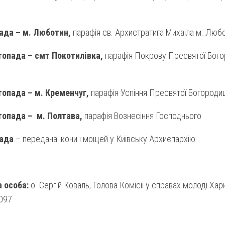
ада – м. Люботин,
парафія св. Архистратига Михаїла м. Люб
топада – смт Покотилівка,
парафія Покрову Пресвятої Бого
топада – м. Кременчуг,
парафія Успіння Пресвятої Богородиц
топада – м. Полтава,
парафія Вознесіння Господнього
пада
– передача ікони і мощей у Київську Архиєпархію
 особа:
о. Сергій Коваль, Голова Комісії у справах молоді Хар
 097