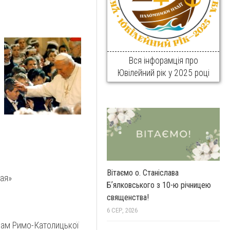
Вся інфорамція про
Ювілейний рік у 2025 році
Вітаємо о. Станіслава
ая»
Бʼялковського з 10-ю річницею
священства!
6 СЕР, 2026
рам Римо-Католицької