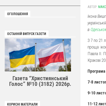
АВТОР:
МАКС
ОГОЛОШЕННЯ
Ікона Вишг
українські
в
Одесько
ОСТАННІЙ ВИПУСК ГАЗЕТИ
З 7 по 21 
проща іко
Павла II. 
Кракові 2
Програма
Газета “Християнський
7-8 листо
Голос” №10 (3182) 2026р.
9-10 лист
11-12 лис
КОРИСНІ МАТЕРІАЛИ