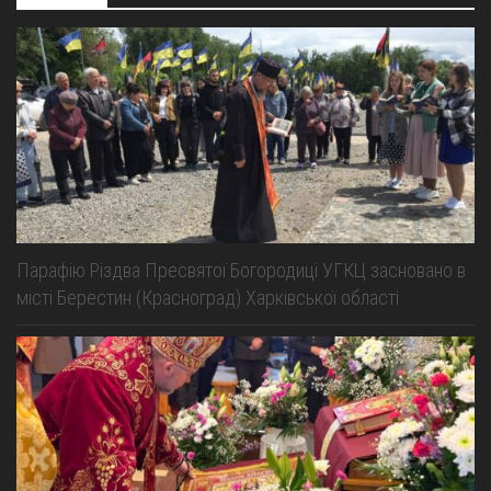
Парафію Різдва Пресвятої Богородиці УГКЦ засновано в
місті Берестин (Красноград) Харківської області