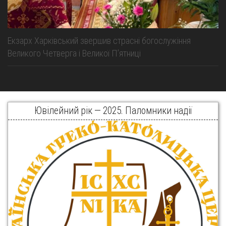
Екзарх Харківський звершив страсні богослужіння
Великого Четверга і Великої Пʼятниці
Ювілейний рік — 2025. Паломники надії