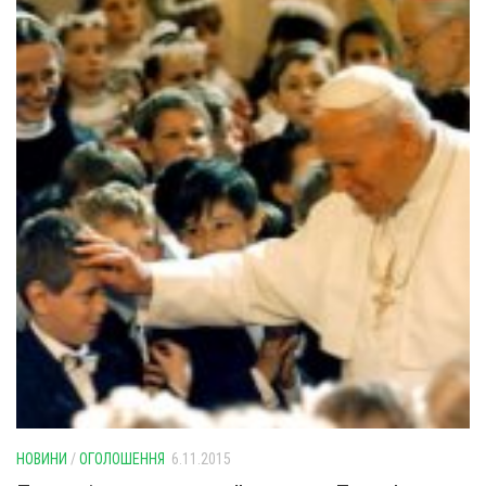
Св. Йосифа ОПДМ
Монастир сестер милосердя Св. Вінкентія. Дім Милосердя
Монастир Успення Пресвятої Богородиці Сестер Чину
Святого Василія Великого
Комісії
Катехитична комісія
Комісія у справах молоді
Комісія у справах родини
Комісія з питань душпастирства охорони здоров’я
Спільноти
Квіти Слобожанщини
Харківщина
Полтавщина
НОВИНИ
/
ОГОЛОШЕННЯ
6.11.2015
Сумщина