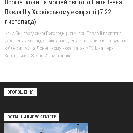
Проща ікони та мощей святого Папи Івана
Оголошення
Павла ІІ у Харківському екзархаті (7-22
Трансляції
листопада)
Ікона Вишгородської Богородиці, яку Іван Павло ІІ посвятив
українській молоді, а також мощі святого Папи вже побували
в Одеському та Донецькому екзархатах УГКЦ, на черзі –
Харківський. З 7 по 21 листопада...
ОГОЛОШЕННЯ
ОСТАННІЙ ВИПУСК ГАЗЕТИ