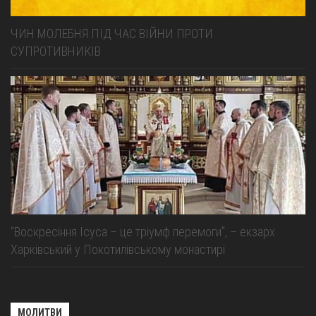
ЧИН МОЛЕБНЯ ПІД ЧАС ВІЙНИ ПРОТИ
СУПРОТИВНИКІВ
“Воскресіння Ісуса – це тріумф перемоги”, – екзарх
Харківський у Покотилівському монастирі
МОЛИТВИ