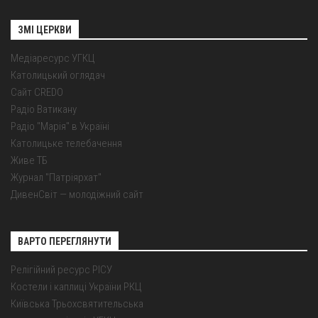
ЗМІ ЦЕРКВИ
Медіаресурс УГКЦ
Католицький оглядач
Сайт CREDO
Радіо Ватикану
Радіо "Марія" в Україні
Католицьке телебачення
Живе ТБ
Журнал "Патріярхат"
ДивенСвіт — молодіжний сайт
ВАРТО ПЕРЕГЛЯНУТИ
Релігійний ресурс РІСУ
Костели і каплиці України РКЦ
Київська Трьохсвятительська