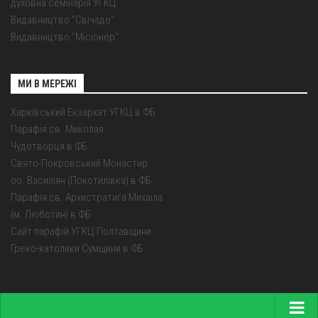
духовна семінарія УГКЦ
Видавництво "Свічадо"
Видавництво "Місіонер"
МИ В МЕРЕЖІ
Харківський Екзархат УГКЦ в ФБ
Парафія св. Миколая
Чудотворця в ФБ
Свято-Покровський Монастир
оо. Василіян (Покотилівка) в ФБ
Парафія св. Архистратига Михаїла
(м. Люботин) в ФБ
Сайт парафій УГКЦ Полтавщини
Греко-католики Сумщини в ФБ