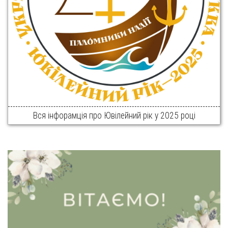
Вся інфорамція про Ювілейний рік у 2025 році