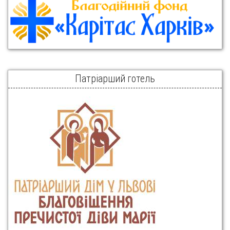
Патріарший готель