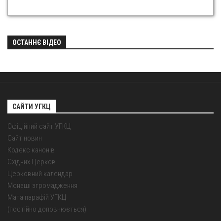
ОСТАННЄ ВІДЕО
САЙТИ УГКЦ
Офіційний сайт УГКЦ
Сайт новин
Кодекс канонів
Східних Церков
Церковний календар
Монаші згромадження
Мапа парафій УГКЦ
(постійно доповнюється)