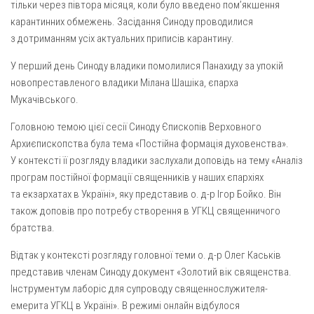
Вознесіння ГНІХ (с. Витівка)
тільки через півтора місяця, коли було введено пом’якшення
карантинних обмежень. Засідання Синоду проводилися
Вознесіння Господнього (м. Кобеляки)
з дотриманням усіх актуальних приписів карантину.
Пророка Іллі (смт. Білики)
У перший день Синоду владики помолилися Панахиду за упокій
Різдва Пресвятої Богородиці (с. Вільховатка)
новопреставленого владики Мілана Шашіка, єпарха
Св. Апостола Андрія Первозванного (с. Засулля)
Мукачівського.
Св. Миколая (с. Деменки)
Головною темою цієї сесії Синоду Єпископів Верховного
Успіння Пресвятої Богородиці (м. Кременчук)
Архиєпископства була тема «Постійна формація духовенства».
У контексті її розгляду владики заслухали доповідь на тему «Аналіз
Успіння Пресвятої Богородиці (м. Лубни)
програм постійної формації священників у наших єпархіях
Парохії Сумської області
та екзархатах в Україні», яку представив о. д-р Ігор Бойко. Він
Введення в храм Богородиці (м. Суми)
також доповів про потребу створення в УГКЦ священничого
братства.
Матері Божої Неустанної Помочі (м. Охтирка)
Відтак у контексті розгляду головної теми о. д-р Олег Каськів
Монастирі
представив членам Синоду документ «Золотий вік священства.
Свято-Покровський монастир оо Василіян
Інструментум лаборіс для супроводу священнослужителя-
емерита УГКЦ в Україні». В режимі онлайн відбулося
Свято-Івано-Павлівський монастир сестер Згромадження