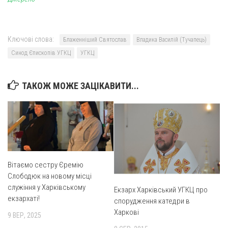
Ключові слова:
Блаженніший Святослав
Владика Василій (Тучапець)
Синод Єпископів УГКЦ
УГКЦ
ТАКОЖ МОЖЕ ЗАЦІКАВИТИ...
Вітаємо сестру Єремію
Слободюк на новому місці
служіння у Харківському
Екзарх Харківський УГКЦ про
екзархаті!
спорудження катедри в
Харкові
9 ВЕР, 2025