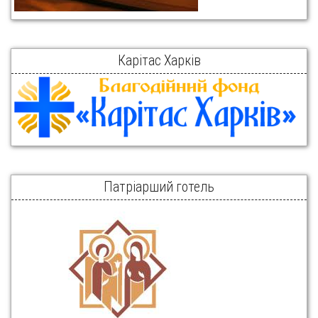
Карітас Харків
Патріарший готель