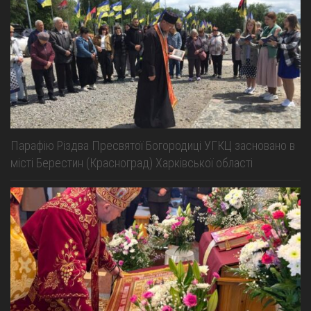
Парафію Різдва Пресвятої Богородиці УГКЦ засновано в
місті Берестин (Красноград) Харківської області