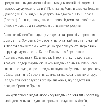
Св. Йосифа ОПДМ
представлення документа «Напрямки для постійної формації
і супроводу духовенства в УГКЦ», яке здійснили владика Богдан
Монастир сестер милосердя Св. Вінкентія. Дім Милосердя
Данило (США), о. Андрій Онуферко (Канада) та о. Юрій Коласа
Монастир Успення Пресвятої Богородиці Сестер Чину
(Австрія). Вони ж доповідали стосовно підтеми головної теми
Святого Василія Великого
Синоду — супровід та формація священничої родини.
Комісії
Синод на цій сесії опрацьовував декілька проєктів церковних
Катехитична комісія
документів. Зокрема, було розглянуто та прийнято на трирічний
випробувальний термін Інструкцію про присутність церковних
Комісія у справах молоді
структур і духовенства Києво-Галицького Верховного
Комісія у справах родини
Архиєпископства УГКЦ в мережі Інтернет, яку представляв
Комісія з питань душпастирства охорони здоров’я
владика Теодор Мартинюк. Також владики прийняли у першому
читанні Інструкцію про порядок планування будівництва, розпису,
Спільноти
облаштування і збереження храмів та інших сакральних споруд
Квіти Слобожанщини
і предметів богослужбового призначення, яку представив
владика Ярослав Приріз.
Харківщина
Значну частину синодального часу владики присвятили розгляду
Полтавщина
злободенних питань душпастирського служіння в Україні,
Сумщина