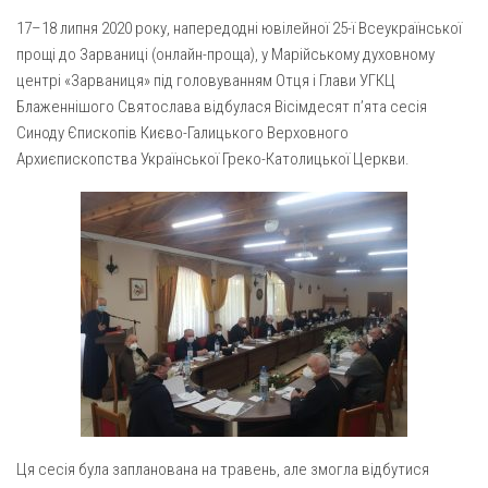
Газета Християнський голос
Архистратига Михаїла (м. Люботин)
17–18 липня 2020 року, напередодні ювілейної 25-ї Всеукраїнської
Покрови Пресвятої Богородиці (с. Вільча)
Надруковані числа
прощі до Зарваниці (онлайн-проща), у Марійському духовному
центрі «Зарваниця» під головуванням Отця і Глави УГКЦ
Преображенська парафія (м. Лозова)
Молитви
Блаженнішого Святослава відбулася Вісімдесят п’ята сесія
Парафія Благовіщення Пресвятої Богородиці (смт
Галерея
Синоду Єпископів Києво-Галицького Верховного
Золочів)
Архиєпископства Української Греко-Католицької Церкви.
Рух pro-life
Парафія Різдва Пресвятої Богородиці м. Берестин
(Красноград)
Парохії Полтавської області
Пресвятої Трійці (м. Полтава)
Всіх Святих українського народу (м. Полтава)
Свято-Юріївська парафія (м. Полтава)
Архистратига Михаїла (с. Пригарівка)
Благовіщення Пресвятої Богородиці (с. Шевченки)
Введення у храм Пресвятої Богородиці (с. Дашківка)
Ця сесія була запланована на травень, але змогла відбутися