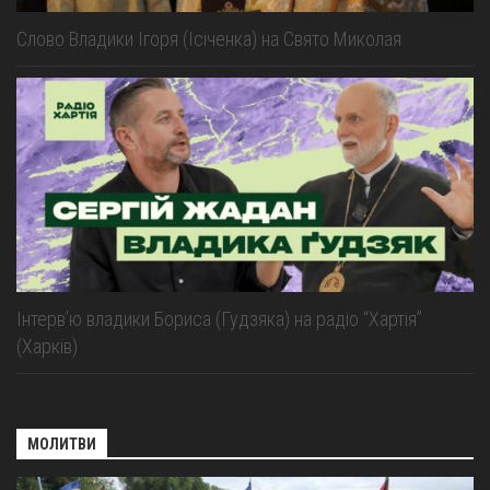
Слово Владики Ігоря (Ісіченка) на Свято Миколая
Інтерв’ю владики Бориса (Гудзяка) на радіо “Хартія”
(Харків)
МОЛИТВИ