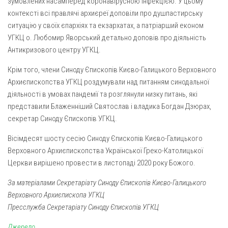
зумовлених насамперед коронавірусною інфекцією. У цьому
контексті всі правлячі архиєреї доповіли про душпастирську
Оголошення
ситуацію у своїх єпархіях та екзархатах, а патріарший економ
Трансляції
УГКЦ о. Любомир Яворський детально доповів про діяльність
Антикризового центру УГКЦ.
Крім того, члени Синоду Єпископів Києво-Галицького Верховного
Архиєпископства УГКЦ роздумували над питанням синодальної
діяльності в умовах пандемії та розглянули низку питань, які
представили Блаженніший Святослав і владика Богдан Дзюрах,
секретар Синоду Єпископів УГКЦ.
Вісімдесят шосту сесію Синоду Єпископів Києво-Галицького
Верховного Архиєпископства Української Греко-Католицької
Церкви вирішено провести в листопаді 2020 року Божого.
За матеріалами Секретаріату Синоду Єпископів Києво-Галицького
Верховного Архиєпископа УГКЦ
Пресслужба Секретаріату Синоду Єпископів УГКЦ
Джерело