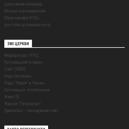
Церковний календар
Монаші згромадження
Мапа парафій УГКЦ
(постійно доповнюється)
ЗМІ ЦЕРКВИ
Медіаресурс УГКЦ
Католицький оглядач
Сайт CREDO
Радіо Ватикану
Радіо "Марія" в Україні
Католицьке телебачення
Живе ТБ
Журнал "Патріярхат"
ДивенСвіт — молодіжний сайт