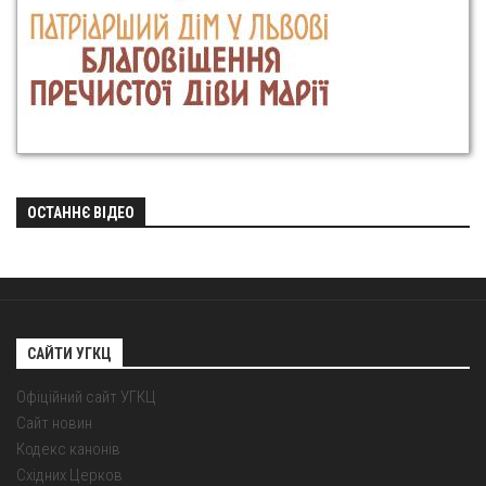
ОСТАННЄ ВІДЕО
САЙТИ УГКЦ
Офіційний сайт УГКЦ
Сайт новин
Кодекс канонів
Східних Церков