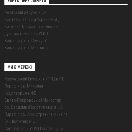
ВАРТО ПЕРЕГЛЯНУТИ
Релігійний ресурс РІСУ
Костели і каплиці України РКЦ
Київська Трьохсвятительська
духовна семінарія УГКЦ
Видавництво "Свічадо"
Видавництво "Місіонер"
МИ В МЕРЕЖІ
Харківський Екзархат УГКЦ в ФБ
Парафія св. Миколая
Чудотворця в ФБ
Свято-Покровський Монастир
оо. Василіян (Покотилівка) в ФБ
Парафія св. Архистратига Михаїла
(м. Люботин) в ФБ
Сайт парафій УГКЦ Полтавщини