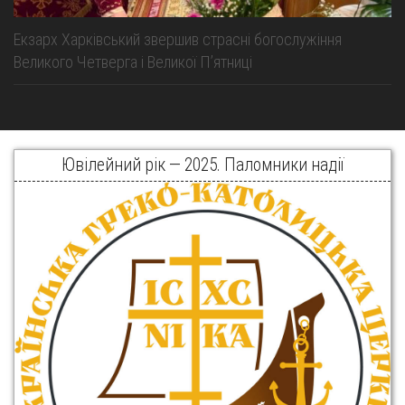
Екзарх Харківський звершив страсні богослужіння
Великого Четверга і Великої Пʼятниці
Ювілейний рік — 2025. Паломники надії