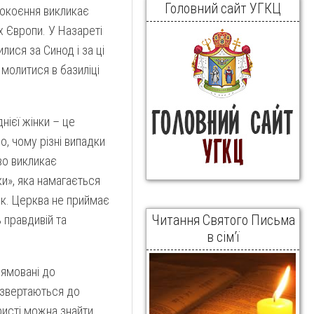
Головний сайт УГКЦ
епокоєння викликає
х Європи. У Назареті
ися за Синод і за ці
 молитися в базиліці
нієї жінки – це
о, чому різні випадки
во викликає
ки», яка намагається
к. Церква не приймає
ь правдивій та
Читання Святого Письма
в сім’ї
рямовані до
 звертаються до
ристі можна знайти