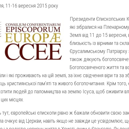
я, 11-16 вересня 2015 року
Президенти Єпископських К
які зібралися на Пленарному 
Землі від 11 до 15 вересня
близькість із вірними та ск
Єрусалимському Патріарху 
також дякують богопосвяче
Богопосвяченого життя та в
іли і які проживають на цій землі, за їхнє свідчення віри та за
сць християнської пам’яті та живого богопочитання. Крім того
хотити людей до паломництва на землю Ісуса, щоб оживити вла
 цих місцях.
 тут, європейські єпископи рівно ж бажали обновити свою зако
а очікує від Церкви, навіть якщо не завжди це усвідомлює, 
 і з радістю новизну життя в Христі, яким є Євангеліє. Як пош