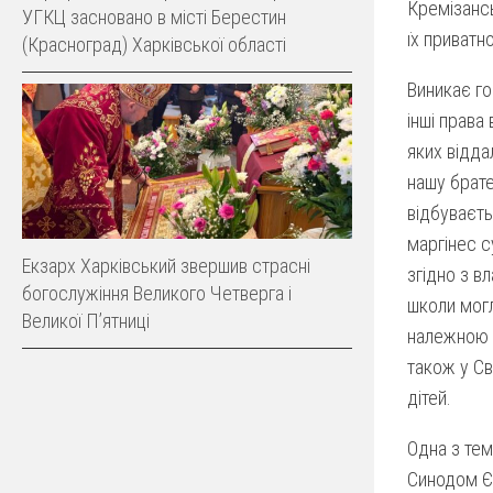
Кремізансь
УГКЦ засновано в місті Берестин
їх приватно
(Красноград) Харківської області
Виникає го
інші права
яких відда
нашу брате
відбуваєть
маргінес с
Екзарх Харківський звершив страсні
згідно з в
богослужіння Великого Четверга і
школи могл
Великої Пʼятниці
належною 
також у Св
дітей.
Одна з тем
Синодом Єп