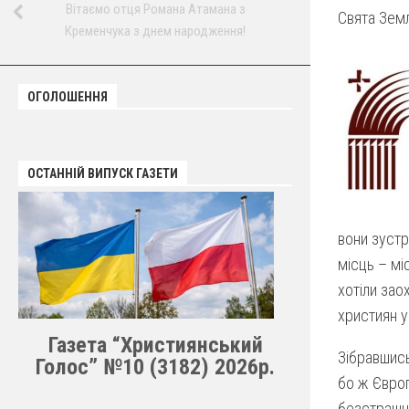
Вітаємо отця Романа Атамана з
Свята Земл
Кременчука з днем народження!
ОГОЛОШЕННЯ
ОСТАННІЙ ВИПУСК ГАЗЕТИ
вони зустр
місць – мі
хотіли зао
християн у
Газета “Християнський
Зібравшись
Голос” №10 (3182) 2026р.
бо ж Європ
безстрашно