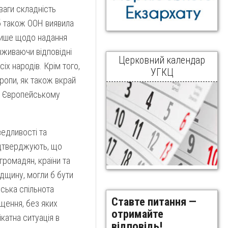
ваги складність
б також ООН виявила
 лише щодо надання
 вживаючи відповідні
Церковний календар
іх народів. Крім того,
УГКЦ
вропи, як також вкрай
у Європейському
ведливості та
підтверджують, що
громадян, країни та
адщину, могли б бути
нська спільнота
Ставте питання —
ощення, без яких
отримайте
катна ситуація в
відповідь!