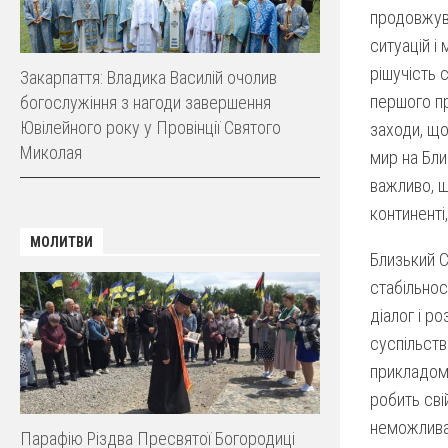
продовжува
ситуацій і
рішучість 
Закарпаття: Владика Василій очолив
першого пр
богослужіння з нагоди завершення
Ювілейного року у Провінції Святого
заходи, що
Миколая
мир на Бли
важливо, 
континенті
МОЛИТВИ
Близький С
стабільнос
діалог і р
суспільств
прикладом 
робить сві
неможлива 
Парафію Різдва Пресвятої Богородиці