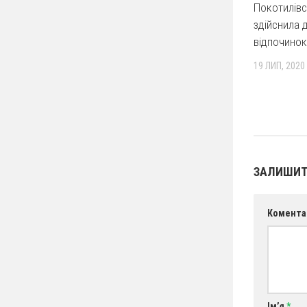
Покотилів
здійснила 
відпочинок
19 ЛИП, 2020
ЗАЛИШИТ
Комента
Ім’я
*