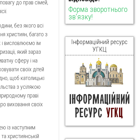
повагу до прав сімей,
Форма зворотнього
сії.
зв'язку!
дини, без якого всі
ня християн, багато з
Інформаційний ресурс
х і висловлюємо їм
УГКЦ
изації, який зараз
иватну сферу і на
овувати своїх дітей
дно, щоб католицькі
ільства з усілякою
природному праві
про виховання своїх
лею із наступним
 та християнській