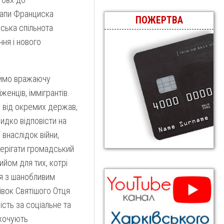
Папи Франциска
ПОЖЕРТВА
нська спільнота
ня і нового
ачимо вражаючу
енців, іммігрантів.
и від окремих держав,
видко відповісти на
 внаслідок війни,
берігати громадський
ийом для тих, котрі
ня з шанобливим
івок Святішого Отця
сть за соціальне та
охочують