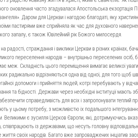
ного оновлення часто згадувалася Апостольська екзортація 
вангелія». Даром для Церкви і нагодою благодаті, яку христия
воїми пастирями вже сприйняла як час для духовного навернен
кого запалу, є також Ювілейний рік Божого милосердя.
на радості, страждання і виклики Церкви в різних країнах, б
ликого переселення народів – внутрішньо переселених осіб, біж
ає меж. Складність цього переміщення вимагає великої уваг
 яких радикально відрізняються одна від одної, для того щоб ш
гайної допомоги і прийняття людей, котрі перебувають у відчаї
ання та бідності. Держави через необхідні інституції мають з
абезпечити справедливість для всіх і запропонувати теплий пр
ють у цьому потребу, з можливістю їх подальшого інтегруван
. Великими є зусилля Церков Європи, які, дотримуючись вказ
 співпрацюють із державами, що несуть головну відповідальні
 життя своїх народів. Багато вже запроваджених ініціатив за