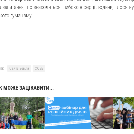
на запитання, що знаходяться глибоко в серці людини, і досяг
кого гуманізму.
а:
Свята Земля
ССЕЕ
 МОЖЕ ЗАЦІКАВИТИ...