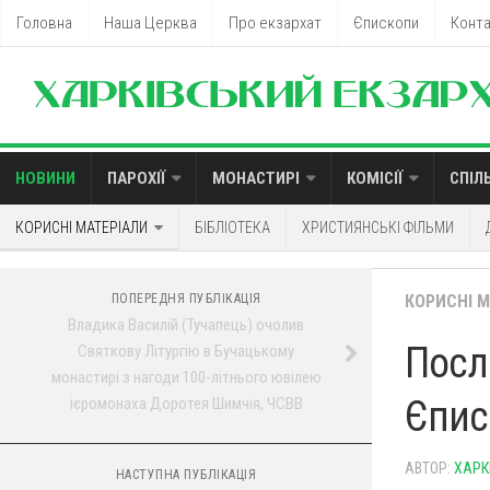
Головна
Наша Церква
Про екзархат
Єпископи
Конт
НОВИНИ
ПАРОХІЇ
МОНАСТИРІ
КОМІСІЇ
СПІЛ
КОРИСНІ МАТЕРІАЛИ
БІБЛІОТЕКА
ХРИСТИЯНСЬКІ ФІЛЬМИ
ПОПЕРЕДНЯ ПУБЛІКАЦІЯ
КОРИСНІ 
Владика Василій (Тучапець) очолив
Посл
Святкову Літургію в Бучацькому
монастирі з нагоди 100-літнього ювілею
Єпис
ієромонаха Доротея Шимчія, ЧСВВ
АВТОР:
ХАРК
НАСТУПНА ПУБЛІКАЦІЯ