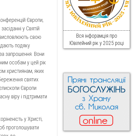
онференцій Європи,
засіданні у Святій
Вся інфорамція про
, висловлюють свою
Ювілейний рік у 2025 році
ладають подяку
за запрошення. Вони
ним особам у цей рік
сім християнам, яких
 збереження святих
, єпископи Європи
сну віру і підтримати
ріненість у Христі,
щоб проголошувати
товх до