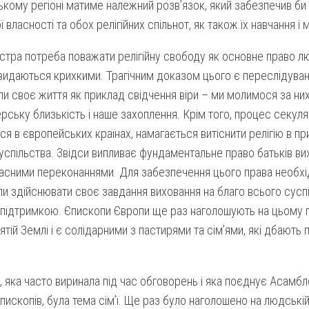
кому регіоні матиме належний розв’язок, який забезпечив би 
ї власності та обох релігійних спільнот, як також їх навчання і мі
стра потреба поважати релігійну свободу як основне право лю
 видаються крихкими. Трагічним доказом цього є переслідуван
ли своє життя як приклад свідчення віри – ми молимося за ни
рську близькість і наше захоплення. Крім того, процес секуляр
ся в європейських країнах, намагається витіснити релігію в пр
успільства. Звідси випливає фундаментальне право батьків вих
ласними переконаннями. Для забезпечення цього права необхі
и здійснювати своє завдання виховання на благо всього сусп
підтримкою. Єпископи Європи ще раз наголошують на цьому 
ятій Землі і є солідарними з пастирями та сім’ями, які дбають 
, яка часто виринала під час обговорень і яка поєднує Асамб
ископів, була тема сім’ї. Ще раз було наголошено на людській