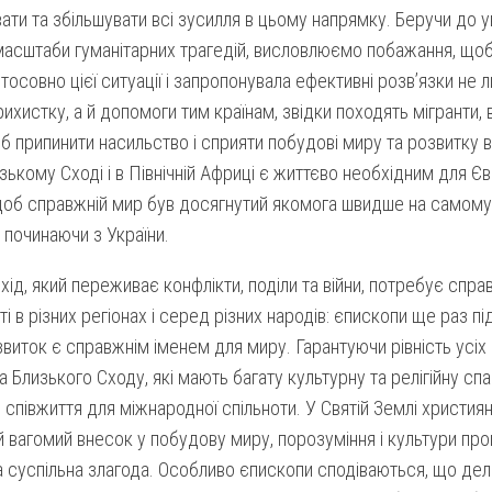
ти та збільшувати всі зусилля в цьому напрямку. Беручи до у
 масштаби гуманітарних трагедій, висловлюємо побажання, що
стосовно цієї ситуації і запропонувала ефективні розв’язки не
ихистку, а й допомоги тим країнам, звідки походять мігранти,
б припинити насильство і сприяти побудові миру та розвитку вс
зькому Сході і в Північній Африці є життєво необхідним для Є
щоб справжній мир був досягнутий якомога швидше на самом
, починаючи з України.
хід, який переживає конфлікти, поділи та війни, потребує спра
ті в різних регіонах і серед різних народів: єпископи ще раз 
озвиток є справжнім іменем для миру. Гарантуючи рівність усіх 
а Близького Сходу, які мають багату культурну та релігійну сп
співжиття для міжнародної спільноти. У Святій Землі христия
й вагомий внесок у побудову миру, порозуміння і культури пр
суспільна злагода. Особливо єпископи сподіваються, що делі