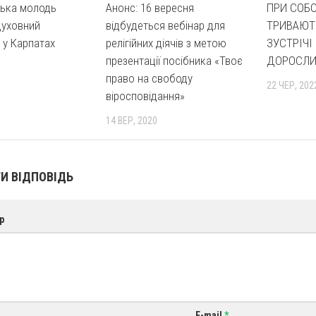
ська молодь
Анонс: 16 вересня
ПРИ СОБО
духовний
відбудеться вебінар для
ТРИВАЮТ
 у Карпатах
релігійних діячів з метою
ЗУСТРІЧІ 
презентації посібника «Твоє
ДОРОСЛ
право на свободу
22 ЧЕР, 202
віросповідання»
14 ВЕР, 2020
И ВІДПОВІДЬ
р
E-mail
*