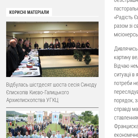
пастораль
КОРИСНІ МАТЕРІАЛИ
«Радість Є
разом зі с
місіонерсь
Дивлячись 
картину ве
Відчаю нем
ситуації в
потреби не
Відбулась шістдесят шоста сесія Синоду
переслідув
Єпископів Києво-Галицького
Архиєпископства УГКЦ
порядок, з
справді ма
ставленням
Франциска,
економічне