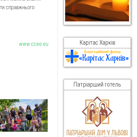
нути справжнього
Карітас Харків
www.ccee.eu
Патріарший готель