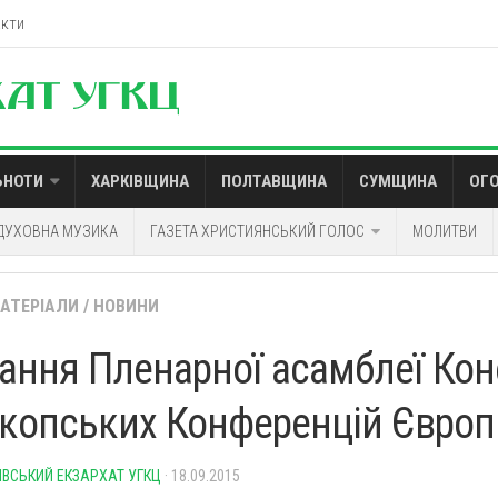
акти
ЬНОТИ
ХАРКІВЩИНА
ПОЛТАВЩИНА
СУМЩИНА
ОГ
ДУХОВНА МУЗИКА
ГАЗЕТА ХРИСТИЯНСЬКИЙ ГОЛОС
МОЛИТВИ
МАТЕРІАЛИ
/
НОВИНИ
ання Пленарної асамблеї Кон
копських Конференцій Європ
ІВСЬКИЙ ЕКЗАРХАТ УГКЦ
· 18.09.2015