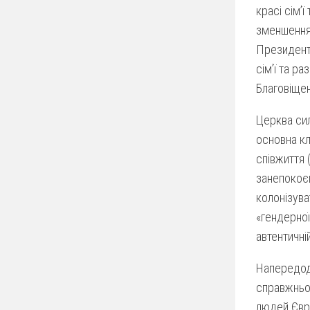
красі сім’
зменшення 
Президенти
сім’ї та р
Благовіщен
Церква сил
основна кл
співжиття 
занепокоєн
колонізув
«гендерної
автентичні
Напередодн
справжньог
людей Євро