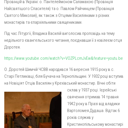
Вознесіння ГНІХ (с. Витівка)
Провінцій в Україні: о. Пантелеймоном Саламахою (Провінція
Найсвятішого Спасителя) та о. Павлом Райчинцем (Провінція
Вознесіння Господнього (м. Кобеляки)
Святого Миколая), як також з Отцями Василіянами з різних
Пророка Іллі (смт. Білики)
монастирів та єпархіяльними священиками.
Різдва Пресвятої Богородиці (с. Вільховатка)
Під час Літургії, Владика Василій виголосив проповідь на тему
Св. Апостола Андрія Первозванного (с. Засулля)
недільного євангельського читання, поєднавши її з ювілеєм отця
Доротея.
Св. Миколая (с. Деменки)
Успіння Пресвятої Богородиці (м. Кременчук)
https://www.youtube.com/watch?v=VOZPLcmJvEw&feature=youtu.be
Успіння Пресвятої Богородиці (м. Лубни)
О. Доротей Шимчій ЧСВВ народився 16 вересня 1915 року в с.
Старі Петликівці, біля Бучача на Тернопільщині. У 1932 році вступив
Парохії Сумської області
на Новіціят Отців Василіян у Крехівський монастир. Вічні обіти
Введення в храм Богородиці (м. Суми)
склав у 1937 році. Ієрейські
Матері Божої Неустанної Помочі (м. Охтирка)
свячення отримав 14 травня
1942 року в Празі від владики
Монастирі
Вартоломея Дудаша. Відтак 6
Свято-Покровський монастир оо Василіян
років служив у
Кристинопільському монастирі
Свято-Івано-Павлівський монастир сестер Згромадження