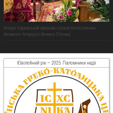
Екзарх Харківський звершив страсні богослужіння
Великого Четверга і Великої Пʼятниці
Ювілейний рік — 2025. Паломники надії