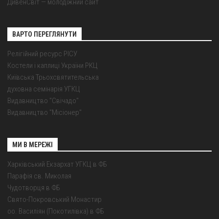
ДивенСвіт — молодіжний сайт
ВАРТО ПЕРЕГЛЯНУТИ
Релігійний ресурс РІСУ
Костели і каплиці України РКЦ
Київська Трьохсвятительська
духовна семінарія УГКЦ
Видавництво "Свічадо"
Видавництво "Місіонер"
МИ В МЕРЕЖІ
Харківський Екзархат УГКЦ в ФБ
Парафія св. Миколая
Чудотворця в ФБ
Свято-Покровський Монастир
оо. Василіян (Покотилівка) в ФБ