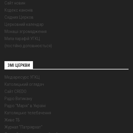
Сайт новин
Кодекс канонів
Східних Церков
Церковний календар
Монаші згромадження
Мапа парафій УГКЦ
(постійно доповнюється)
ЗМІ ЦЕРКВИ
Медіаресурс УГКЦ
Католицький оглядач
Сайт CREDO
Радіо Ватикану
Радіо "Марія" в Україні
Католицьке телебачення
Живе ТБ
Журнал "Патріярхат"