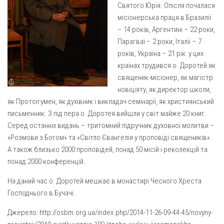
Св. Йосифа ОПДМ
Святого Юрія. Опісля почалася
місіонерська праця в Бразилії
Монастир сестер милосердя Св. Вінкентія. Дім Милосердя
– 14 років, Аргентині – 22 роки,
Монастир Успення Пресвятої Богородиці Сестер Чину
Парагваї – 2 роки, Італії – 7
Святого Василія Великого
років, Україна – 21 рік: у цих
Комісії
країнах трудився о. Доротей як
священик-місіонер, як магістр
Катехитична комісія
новіціяту, як директор школи,
Комісія у справах молоді
як Протоігумен, як духівник і викладач семінарії, як християнський
письменник. З під пера о. Доротея вийшли у світ майже 20 книг.
Комісія у справах родини
Серед останніх видань – тритомний підручник духовної молитви –
Комісія з питань душпастирства охорони здоров’я
«Розмови з Богом» та «Світло Євангелія у проповіді священиків».
Спільноти
А також близько 2000 проповідей, понад 50 місій і реколекцій та
понад 2000 конференцій.
Квіти Слобожанщини
На даний час о. Доротей мешкає в монастирі Чесного Хреста
Харківщина
Господнього в Бучачі.
Полтавщина
Джерело: http://osbm.org.ua/index.php/2014-11-26-09-44-45/novyny-
Сумщина