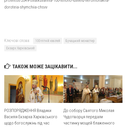
provintsii/2049-sviatkuvannia-100-litnoho-iuvileiu-iieromonakha-
doroteia-shymchiia-chsvv
Оголошення
Трансляції
Ключові слова:
100-літній ювілей
Бучацький монастир
Екзарх Харківський
ТАКОЖ МОЖЕ ЗАЦІКАВИТИ...
РОЗПОРЯДЖЕННЯ Владики
До собору Святого Миколая
Василія Екзарха Харківського
Чудотворця передали
щодо богослужінь під час
частинку мощей блаженного