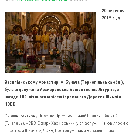
Газета Християнський голос
Архистратига Михаїла (м. Люботин)
20 вересня
Покрови Пресвятої Богородиці (с. Вільча)
Надруковані числа
2015 р., у
Преображенська парафія (м. Лозова)
Молитви
Парафія Благовіщення Пресвятої Богородиці (смт
Галерея
Золочів)
Рух pro-life
Парафія Різдва Пресвятої Богородиці м. Берестин
(Красноград)
Парохії Полтавської області
Пресвятої Трійці (м. Полтава)
Василіянському монастирі м. Бучача (Тернопільська обл.),
Всіх Святих українського народу (м. Полтава)
була відслужена Архиєрейська Божественна Літургія, з
нагоди 100-літнього ювілею ієромонаха Доротея Шимчія
Свято-Юріївська парафія (м. Полтава)
ЧСВВ.
Архистратига Михаїла (с. Пригарівка)
Очолив святкову Літургію Преосвященний Владика Василій
Благовіщення Пресвятої Богородиці (с. Шевченки)
(Тучапець), ЧСВВ, Екзарх Харківський, у співслужінні з ювіляром о.
Введення у храм Пресвятої Богородиці (с. Дашківка)
Доротеєм Шимчієм, ЧСВВ, Протоігуменами Василіянських