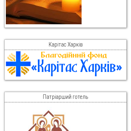
Карітас Харків
Патріарший готель