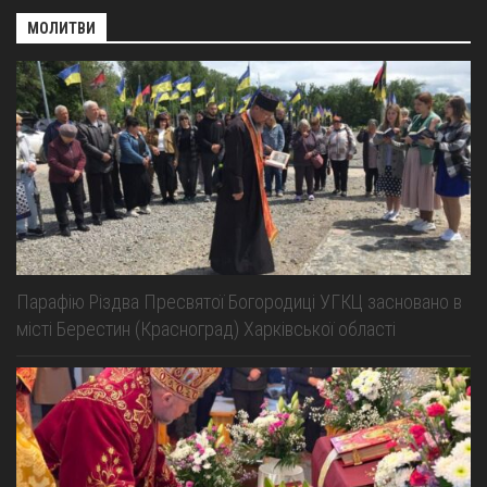
МОЛИТВИ
Парафію Різдва Пресвятої Богородиці УГКЦ засновано в
місті Берестин (Красноград) Харківської області