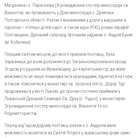
Газета Християнський голос
Архистратига Михаїла (м. Люботин)
Магдалина і с. Параскева (Згромадження сестер милосердя св.
Вінкентія), які проживають у Домі милосердя с. Деменки
Покрови Пресвятої Богородиці (с. Вільча)
Надруковані числа
Полтавської області. Разом з монахинями у дорогу вирушили їх
Преображенська парафія (м. Лозова)
Молитви
підопічні – п’ятеро дітей-сиріт, а також вірні УГКЦ різних парафій
Полтавщини. Духовний супровід прочанам надавав о. Андрій Буняк
Парафія Благовіщення Пресвятої Богородиці (смт
Галерея
Золочів)
(м. Кобеляки).
Рух pro-life
Парафія Різдва Пресвятої Богородиці м. Берестин
Першим святим місцем, до якого приїхали полтавці, була
(Красноград)
Зарваниця, де вони долучилися до Загальнонаціональної прощі.
Парохії Полтавської області
Згодом усі рушили на Франківщину, до карпатських гір, де мали
можливість не лише помилуватися краєвидами, піднятися на гори,
Пресвятої Трійці (м. Полтава)
а також помолитися у монастирі св. пророка Іллі (с. Дора). Тур
Всіх Святих українського народу (м. Полтава)
продовжився у місті Львові, де прочан гостинно приймали у
Свято-Юріївська парафія (м. Полтава)
Львівській Духовній Семінарії Св. Духа (с. Рудно), у монастирях
Згромадження сестер милосердя св. Вінкентія та оо.
Архистратига Михаїла (с. Пригарівка)
Редемптористів.
Благовіщення Пресвятої Богородиці (с. Шевченки)
Перед від’їздом додому полтавці разом з о. Андрієм мали
Введення у храм Пресвятої Богородиці (с. Дашківка)
можливість молитися на Святій Літургії у львівському храмі свмч.