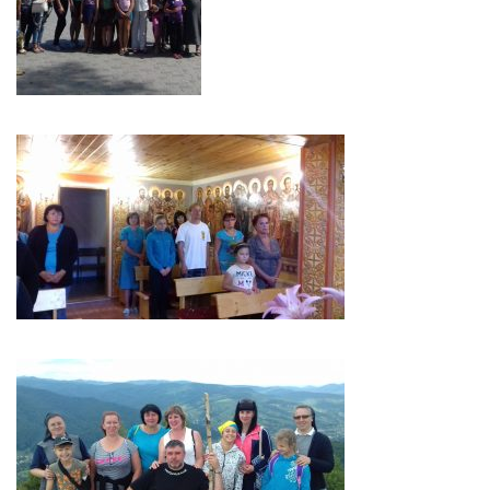
Св. Йосифа ОПДМ
Монастир сестер милосердя Св. Вінкентія. Дім Милосердя
Монастир Успення Пресвятої Богородиці Сестер Чину
Святого Василія Великого
Комісії
Катехитична комісія
Комісія у справах молоді
Комісія у справах родини
Комісія з питань душпастирства охорони здоров’я
Спільноти
Квіти Слобожанщини
Харківщина
Полтавщина
Сумщина