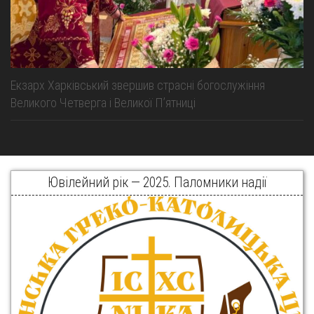
Екзарх Харківський звершив страсні богослужіння
Великого Четверга і Великої Пʼятниці
Ювілейний рік — 2025. Паломники надії