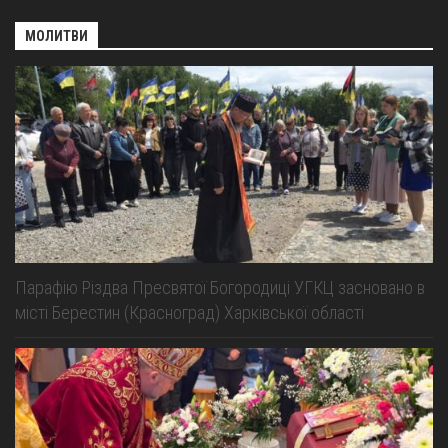
МОЛИТВИ
Парафію Різдва Пресвятої Богородиці УГКЦ засновано в
місті Берестин (Красноград) Харківської області