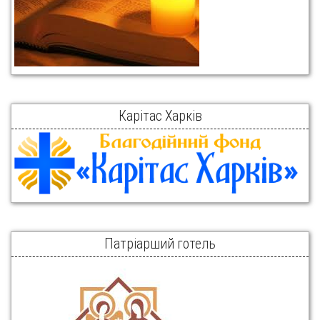
Карітас Харків
Патріарший готель