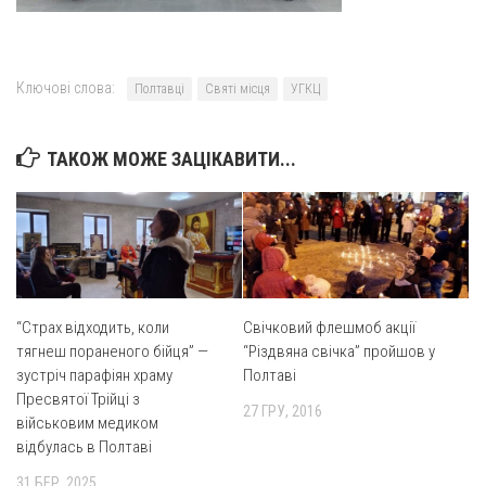
Ключові слова:
Полтавці
Святі місця
УГКЦ
ТАКОЖ МОЖЕ ЗАЦІКАВИТИ...
“Страх відходить, коли
Свічковий флешмоб акції
тягнеш пораненого бійця” —
“Різдвяна свічка” пройшов у
зустріч парафіян храму
Полтаві
Пресвятої Трійці з
27 ГРУ, 2016
військовим медиком
відбулась в Полтаві
31 БЕР, 2025