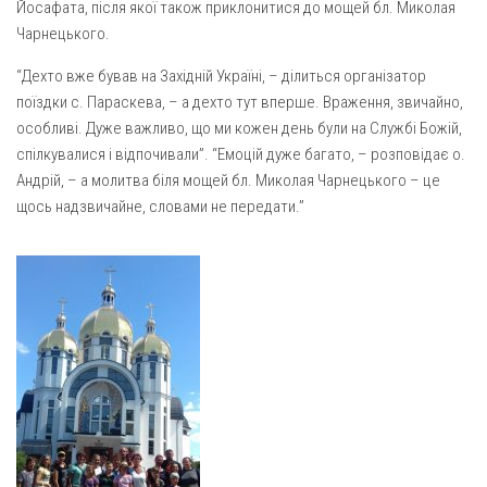
Вознесіння ГНІХ (с. Витівка)
Йосафата, після якої також приклонитися до мощей бл. Миколая
Чарнецького.
Вознесіння Господнього (м. Кобеляки)
Пророка Іллі (смт. Білики)
“Дехто вже бував на Західній Україні, – ділиться організатор
поїздки с. Параскева, – а дехто тут вперше. Враження, звичайно,
Різдва Пресвятої Богородиці (с. Вільховатка)
особливі. Дуже важливо, що ми кожен день були на Службі Божій,
Св. Апостола Андрія Первозванного (с. Засулля)
спілкувалися і відпочивали”. “Емоцій дуже багато, – розповідає о.
Андрій, – а молитва біля мощей бл. Миколая Чарнецького – це
Св. Миколая (с. Деменки)
щось надзвичайне, словами не передати.”
Успіння Пресвятої Богородиці (м. Кременчук)
Успіння Пресвятої Богородиці (м. Лубни)
Парохії Сумської області
Введення в храм Богородиці (м. Суми)
Матері Божої Неустанної Помочі (м. Охтирка)
Монастирі
Свято-Покровський монастир оо Василіян
Свято-Івано-Павлівський монастир сестер Згромадження