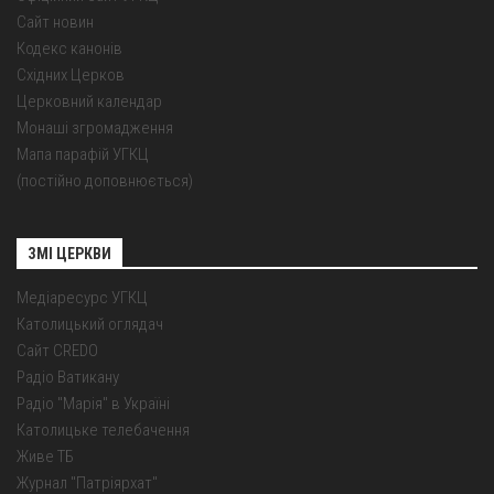
Сайт новин
Кодекс канонів
Східних Церков
Церковний календар
Монаші згромадження
Мапа парафій УГКЦ
(постійно доповнюється)
ЗМІ ЦЕРКВИ
Медіаресурс УГКЦ
Католицький оглядач
Сайт CREDO
Радіо Ватикану
Радіо "Марія" в Україні
Католицьке телебачення
Живе ТБ
Журнал "Патріярхат"