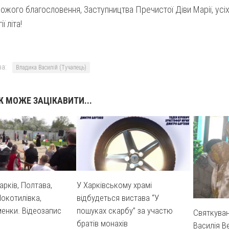
жого благословення, Заступництва Пречистої Діви Марії, усіх 
ії літа!
а:
Владика Василій (Тучапець)
 МОЖЕ ЗАЦІКАВИТИ...
арків, Полтава,
У Харківському храмі
окотилівка,
відбудеться вистава “У
менки. Відеозапис
пошуках скарбу” за участю
Святкуван
братів монахів
Василія В