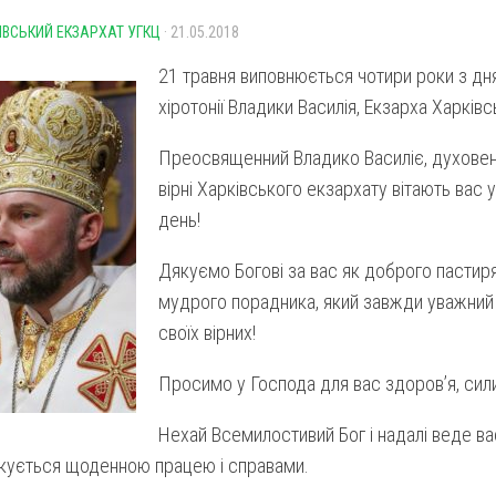
ІВСЬКИЙ ЕКЗАРХАТ УГКЦ
· 21.05.2018
21 травня виповнюється чотири роки з дн
хіротонії Владики Василія, Екзарха Харківс
Преосвященний Владико Василіє, духовен
вірні Харківського екзархату вітають вас у
день!
Дякуємо Богові за вас як доброго пастиря
мудрого порадника, який завжди уважний 
своїх вірних!
Просимо у Господа для вас здоров’я, сили,
Нехай Всемилостивий Бог і надалі веде вас
ікується щоденною працею і справами.