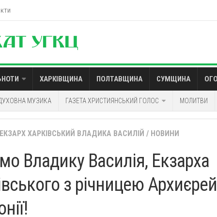
акти
ЬНОТИ
ХАРКІВЩИНА
ПОЛТАВЩИНА
СУМЩИНА
ОГ
ДУХОВНА МУЗИКА
ГАЗЕТА ХРИСТИЯНСЬКИЙ ГОЛОС
МОЛИТВИ
ЕКЗАРХ ХАРКІВСЬКИЙ ВЛАДИКА ВАСИЛІЙ
/
НОВИНИ
ємо Владику Василія, Екзарха
івського з річницею Архиєрей
онії!