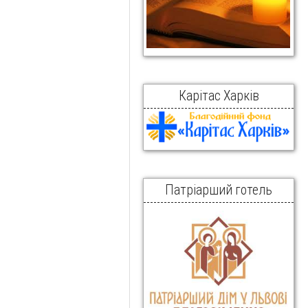
Карітас Харків
Патріарший готель