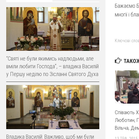
Бажаємо Бо
многії і благ
Ключові слов
“Святі не були якимись надлюдьми, але
ТАКОЖ
вміли любити Господа”, – владика Василій
у Першу неділю по Зісланні Святого Духа
Співають Х
Люботин, П
Вільча, Де
Владика Василій: Важливо, щоб ми були
13 ТРА, 2015