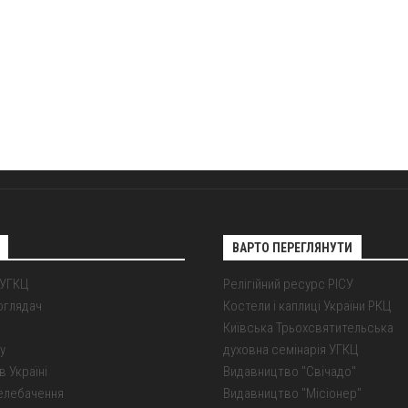
ВАРТО ПЕРЕГЛЯНУТИ
 УГКЦ
Релігійний ресурс РІСУ
оглядач
Костели і каплиці України РКЦ
Київська Трьохсвятительська
у
духовна семінарія УГКЦ
в Україні
Видавництво "Свічадо"
елебачення
Видавництво "Місіонер"