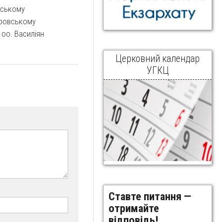
вському
ровському
 оо. Василіян
Церковний календар
УГКЦ
Ставте питання —
отримайте
відповідь!