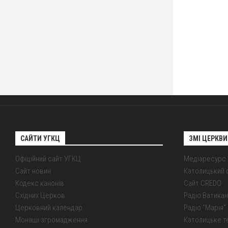
САЙТИ УГКЦ
ЗМІ ЦЕРКВИ
Офіційний сайт УГКЦ
Медіаресурс
Сайт новин
Католицький 
Кодекс канонів
Сайт CREDO
Східних Церков
Радіо Ватикан
Церковний календар
Радіо "Марія" 
Монаші згромадження
Католицьке т