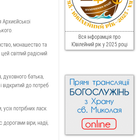
я Архиєйської
ького.
Вся інфорамція про
Ювілейний рік у 2025 році
ство, монашество та
 цей світлий радісний
, духовного батька,
і відкритий до потреб
 усіх потрібних ласк.
 дорогами віри, надії,