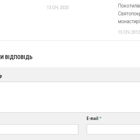
Покотилі
13 СІЧ, 2020
Святопок
монастирі
15 СІЧ, 2012
И ВІДПОВІДЬ
р
E-mail
*