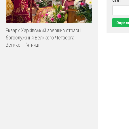
Сайт
Екзарх Харківський звершив страсні
богослужіння Великого Четверга і
Великої Пʼятниці