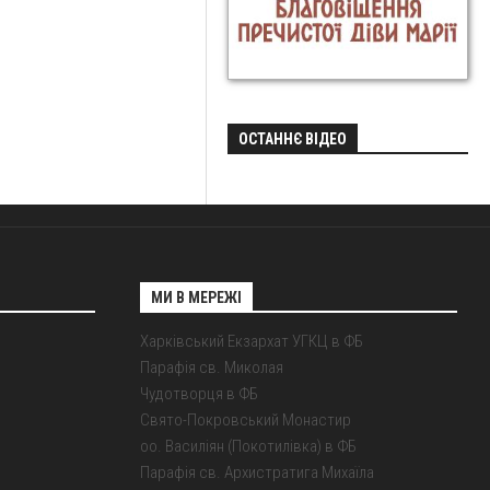
ОСТАННЄ ВІДЕО
МИ В МЕРЕЖІ
Харківський Екзархат УГКЦ в ФБ
Парафія св. Миколая
Чудотворця в ФБ
Свято-Покровський Монастир
оо. Василіян (Покотилівка) в ФБ
Парафія св. Архистратига Михаїла