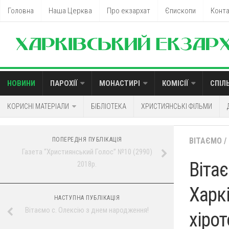
Головна
Наша Церква
Про екзархат
Єпископи
Конт
НОВИНИ
ПАРОХІЇ
МОНАСТИРІ
КОМІСІЇ
СПІЛ
КОРИСНІ МАТЕРІАЛИ
БІБЛІОТЕКА
ХРИСТИЯНСЬКІ ФІЛЬМИ
ПОПЕРЕДНЯ ПУБЛІКАЦІЯ
ВІТАЄМО
/
Газета “Християнський Голос” №10 (2990)
Віта
2018р.
Харк
НАСТУПНА ПУБЛІКАЦІЯ
Вітаємо с. Олексію з днем народження!
хірот