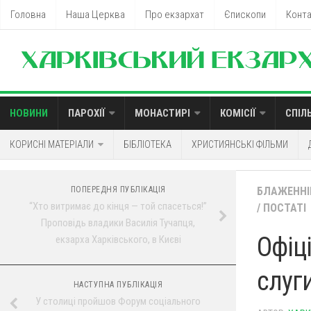
Головна
Наша Церква
Про екзархат
Єпископи
Конт
НОВИНИ
ПАРОХІЇ
МОНАСТИРІ
КОМІСІЇ
СПІЛ
КОРИСНІ МАТЕРІАЛИ
БІБЛІОТЕКА
ХРИСТИЯНСЬКІ ФІЛЬМИ
ПОПЕРЕДНЯ ПУБЛІКАЦІЯ
БЛАЖЕННІ
“Хто витримає до кінця — той спасеться!”
/
ПОСТАТІ
Проповідь владики Василія Тучапця,
Офіц
екзарха Харківського, в Києві
слуг
НАСТУПНА ПУБЛІКАЦІЯ
У столиці пройшов Форум соціального