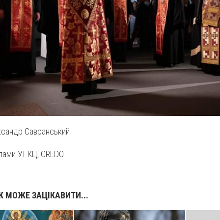
ксандр Савранський
алами УГКЦ, CREDO
 МОЖЕ ЗАЦІКАВИТИ...