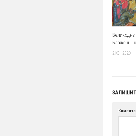
Великоднє
Блаженніш
2 КВІ, 2020
ЗАЛИШИТ
Комента