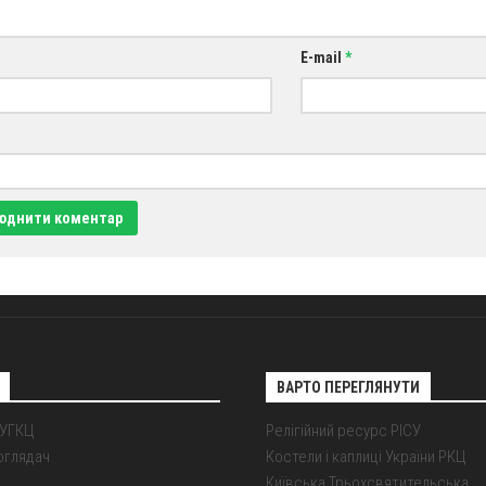
E-mail
*
ВАРТО ПЕРЕГЛЯНУТИ
 УГКЦ
Релігійний ресурс РІСУ
оглядач
Костели і каплиці України РКЦ
Київська Трьохсвятительська