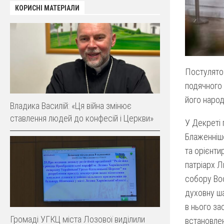
КОРИСНІ МАТЕРІАЛИ
Постулятор
подячного 
його наро
Владика Василій: «Ця війна змінює
ставлення людей до конфесій і Церкви»
У Декреті 
Блаженніш
та орієнти
патріарх Л
собору Вос
духовну ша
в нього за
Громаді УГКЦ міста Лозової виділили
встановлен