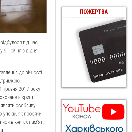
ПОЖЕРТВА
відбулося під час
 91-річчя від дня
авлення до вічності
ідтримкою
31 травня 2017 року
поховане в крипті
иявляти особливу
 упокій, як просячи
иси в книгах пам’яті,
ки