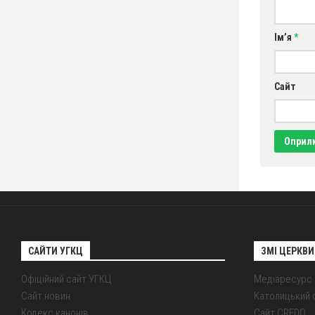
Ім’я
*
Сайт
САЙТИ УГКЦ
ЗМІ ЦЕРКВИ
Офіційний сайт УГКЦ
Медіаресурс
Сайт новин
Католицький 
Кодекс канонів
Сайт CREDO