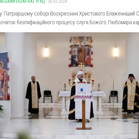
ІВСЬКИЙ ЕКЗАРХАТ УГКЦ
· 26.02.2024
 у Патріаршому соборі Воскресіння Христового Блаженніший 
початок беатифікаційного процесу слуги Божого Любомира ка