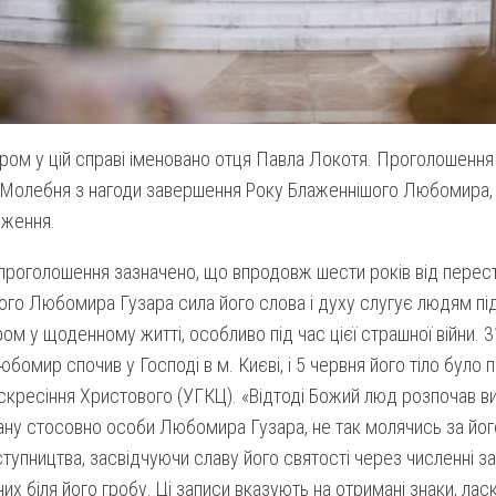
ом у цій справі іменовано отця Павла Локотя. Проголошення 
Молебня з нагоди завершення Року Блаженнішого Любомира, у
дження.
проголошення зазначено, що впродовж шести років від перест
ого Любомира Гузара сила його слова і духу слугує людям п
ром у щоденному житті, особливо під час цієї страшної війни. 
юбомир спочив у Господі в м. Києві, і 5 червня його тіло було 
кресіння Христового (УГКЦ). «Відтоді Божий люд розпочав в
ну стосовно особи Любомира Гузара, не так молячись за його
ступництва, засвідчуючи славу його святості через численні зап
их біля його гробу. Ці записи вказують на отримані знаки, лас