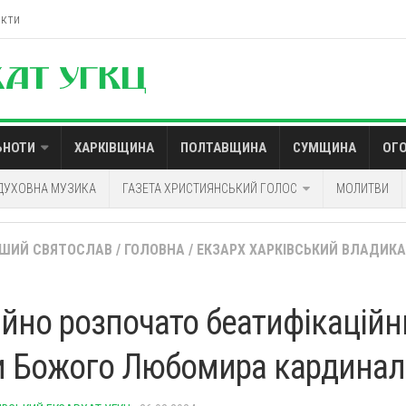
акти
ЬНОТИ
ХАРКІВЩИНА
ПОЛТАВЩИНА
СУМЩИНА
ОГ
ДУХОВНА МУЗИКА
ГАЗЕТА ХРИСТИЯНСЬКИЙ ГОЛОС
МОЛИТВИ
ШИЙ СВЯТОСЛАВ
/
ГОЛОВНА
/
ЕКЗАРХ ХАРКІВСЬКИЙ ВЛАДИКА
ійно розпочато беатифікацій
и Божого Любомира кардинал