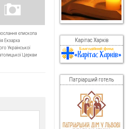
послання єпископа
Карітас Харків
ія Екзарха
ого Української
атолицької Церкви
Патріарший готель