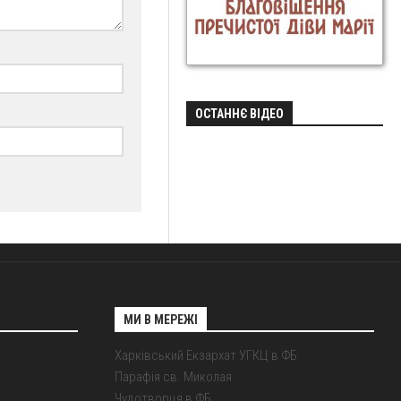
ОСТАННЄ ВІДЕО
МИ В МЕРЕЖІ
Харківський Екзархат УГКЦ в ФБ
Парафія св. Миколая
Чудотворця в ФБ