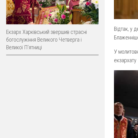
Відтак, у 
Екзарх Харківський звершив страсні
Блаженніш
богослужіння Великого Четверга і
Великої Пʼятниці
У молитовн
екзархату