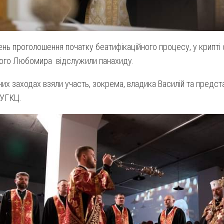
день проголошення початку беатифікаційного процесу, у крипті
ого Любомира відслужили панахиду.
их заходах взяли участь, зокрема, владика Василій та предст
 УГКЦ.