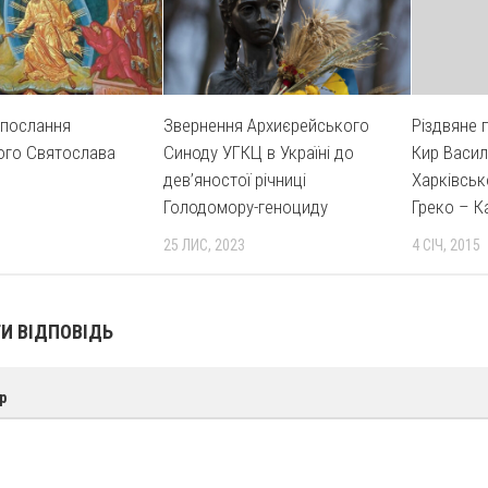
 послання
Звернення Архиєрейського
Різдвяне 
ого Святослава
Синоду УГКЦ в Україні до
Кир Васил
дев’яностої річниці
Харківськ
Голодомору-геноциду
Греко – К
25 ЛИС, 2023
4 СІЧ, 2015
И ВІДПОВІДЬ
р