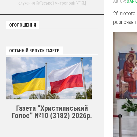
АВТОР:
ХАРК
служіння Київської митрополії УГКЦ
26 лютого
розпочав 
ОГОЛОШЕННЯ
ОСТАННІЙ ВИПУСК ГАЗЕТИ
Газета “Християнський
Голос” №10 (3182) 2026р.