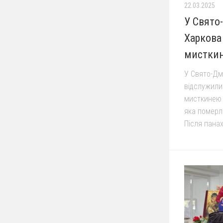
22.03.2025
У Свято
Харкова
мисткин
У Свято-Дм
відслужили
мисткинею 
яка померл
Після панах