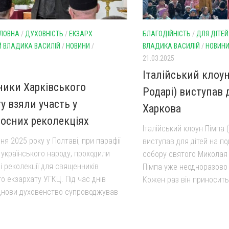
ЛОВНА
/
ДУХОВНІСТЬ
/
ЕКЗАРХ
БЛАГОДІЙНІСТЬ
/
ДЛЯ ДІТЕЙ
Й ВЛАДИКА ВАСИЛІЙ
/
НОВИНИ
/
ВЛАДИКА ВАСИЛІЙ
/
НОВИН
21.03.2025
Італійський клоу
ики Харківського
Родарі) виступав 
у взяли участь у
Харкова
осних реколекціях
Італійський клоун Пімпа 
ня 2025 року у Полтаві, при парафії
виступав для дітей на по
 українського народу, проходили
собору святого Миколая 
і реколекції для священників
Пімпа уже неодноразово 
о екзархату УГКЦ. Під час днів
Кожен раз він приносить 
іднови духовенство супроводжував