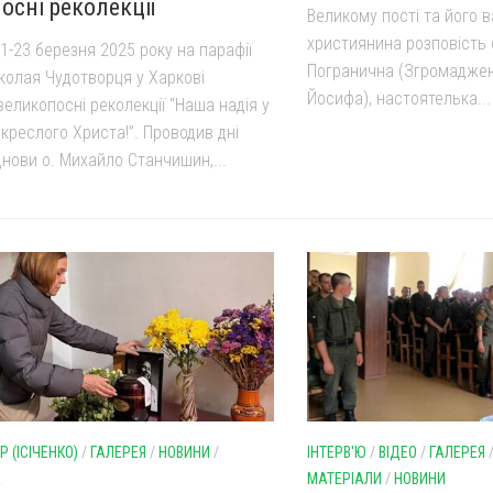
осні реколекції
Великому пості та його 
християнина розповість 
1-23 березня 2025 року на парафії
Погранична (Згромаджен
колая Чудотворця у Харкові
Йосифа), настоятелька...
еликопосні реколекції “Наша надія у
скреслого Христа!”. Проводив дні
днови о. Михайло Станчишин,...
 (ІСІЧЕНКО)
/
ГАЛЕРЕЯ
/
НОВИНИ
/
ІНТЕРВ'Ю
/
ВІДЕО
/
ГАЛЕРЕЯ
А
МАТЕРІАЛИ
/
НОВИНИ