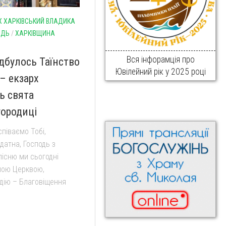
Х ХАРКІВСЬКИЙ ВЛАДИКА
ІДЬ
/
ХАРКІВЩИНА
Вся інфорамція про
дбулось Таїнство
Ювілейний рік у 2025 році
– екзарх
ь свята
ородиці
піваємо Тобі,
датна, Господь з
існю ми сьогодні
лою Церквою,
дію – Благовіщення