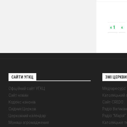
« 1
«
САЙТИ УГКЦ
ЗМІ ЦЕРКВИ
Офіційний сайт УГКЦ
Медіаресурс
Сайт новин
Католицький 
Кодекс канонів
Сайт CREDO
Східних Церков
Радіо Ватикан
Церковний календар
Радіо "Марія" 
Монаші згромадження
Католицьке т