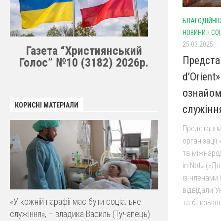
БЛАГОДІЙНІ
НОВИНИ
/
СО
25.03.2025
Газета “Християнський
Предста
Голос” №10 (3182) 2026р.
d’Orient»
ознайом
КОРИСНІ МАТЕРІАЛИ
служінн
Представни
організації 
та міжнарод
in Not» («Д
із членами 
відвідали У
«У кожній парафії має бути соціальне
та близькос
служіння», – владика Василь (Тучапець)