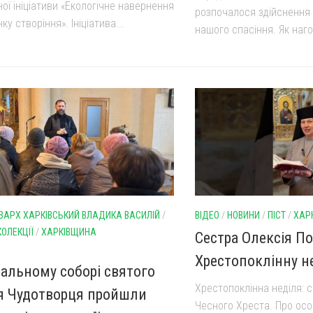
ої ініціативи «Екологічне навернення
розпочалося здійснення
ку створіння». Ініціатива...
нашого спасіння. Як наго
ЗАРХ ХАРКІВСЬКИЙ ВЛАДИКА ВАСИЛІЙ
/
ВІДЕО
/
НОВИНИ
/
ПІСТ
/
ХАР
КОЛЕКЦІЇ
/
ХАРКІВЩИНА
Сестра Олексія П
Хрестопоклінну н
ральному соборі святого
Хрестопоклінна неділя: 
 Чудотворця пройшли
Чесного Хреста. Про осо