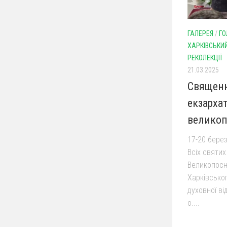
ГАЛЕРЕЯ
/
ГО
ХАРКІВСЬКИ
РЕКОЛЕКЦІЇ
21.03.2025
Священн
екзархат
великоп
17-20 берез
Всіх святих
Великопосн
Харківськог
духовної в
о....