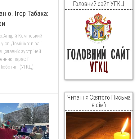
Головний сайт УГКЦ
н о. Ігор Табака:
ри
 о.Андрій Камінський
у св.Домініка: віра і
нещодавніх зустрічей
енник парафії
Люботині (УГКЦ),
Читання Святого Письма
в сім’ї