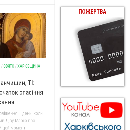
ПОЖЕРТВА
И
/
СВЯТО
/
ХАРКІВЩИНА
анчишин, ТІ:
очаток спасіння
икання
овіщення – день, коли
тив Діву Марію про
У цей момент