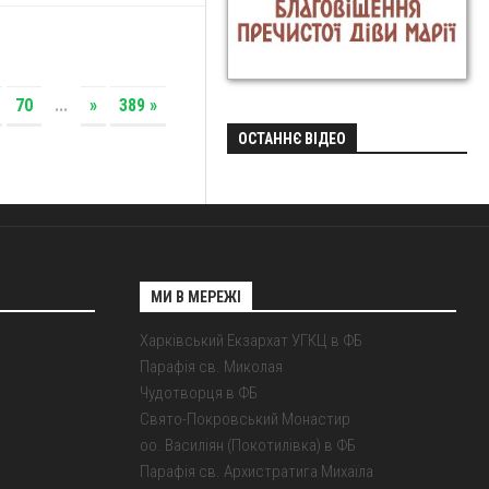
70
...
»
389 »
ОСТАННЄ ВІДЕО
МИ В МЕРЕЖІ
Харківський Екзархат УГКЦ в ФБ
Парафія св. Миколая
Чудотворця в ФБ
Свято-Покровський Монастир
оо. Василіян (Покотилівка) в ФБ
Парафія св. Архистратига Михаїла