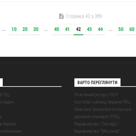
Сторінка 42 з 389
...
10
20
30
...
40
41
42
43
44
...
50
60
ВАРТО ПЕРЕГЛЯНУТИ
 УГКЦ
Релігійний ресурс РІСУ
оглядач
Костели і каплиці України РКЦ
Київська Трьохсвятительська
у
духовна семінарія УГКЦ
в Україні
Видавництво "Свічадо"
елебачення
Видавництво "Місіонер"