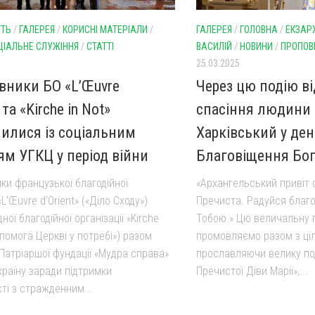
СТЬ
/
ГАЛЕРЕЯ
/
КОРИСНІ МАТЕРІАЛИ
/
ГАЛЕРЕЯ
/
ГОЛОВНА
/
ЕКЗАР
ЦІАЛЬНЕ СЛУЖІННЯ
/
СТАТТІ
ВАСИЛІЙ
/
НОВИНИ
/
ПРОПОВ
25.03.2025
вники БО «L’Œuvre
Через цю подію ві
 та «Kirche in Not»
спасіння людини 
илися із соціальним
Харківський у ден
ям УГКЦ у період війни
Благовіщення Бог
ки французької благодійної
«Архангельський привіт с
«L’Œuvre d’Orient» («Діло Сходу»)
Пречиста. Радуйся благо
ної благодійної організації «Kirche
Тобою.» Цю величальну п
опомога Церкві у потребі») разом
промовляємо разом з ці
Патріаршої фундації «Мудра справа»
прославляючи велику по
країну заради підтримки
Пречистої Діви Марії»,...
ті з стражденним...