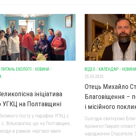
 ПИТАНЬ ЕКОЛОГІЇ
/
НОВИНИ
/
ВІДЕО
/
КАЛЕНДАР
/
НОВИН
А
25.03.2025
Отець Михайло Ст
Великопісна ініціатива
Благовіщення – п
 УГКЦ на Полтавщині
і місійного покл
ю Великого посту у парафіях УГКЦ с.
Сьогодні святкуємо Благ
с. Вільховатка, що на Полтавщині,
Архангел Гавриїл сповіс
аходи в рамках чергової хвилі
народження Спасителя. 