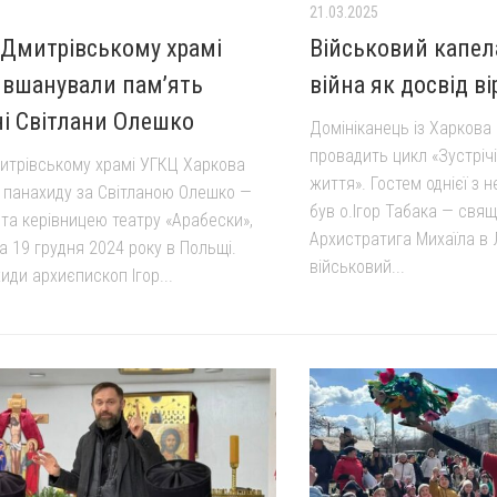
21.03.2025
-Дмитрівському храмі
Військовий капела
 вшанували пам’ять
війна як досвід ві
і Світлани Олешко
Домініканець із Харкова
провадить цикл «Зустрічі 
итрівському храмі УГКЦ Харкова
життя». Гостем однієї з 
 панахиду за Світланою Олешко —
був о.Ігор Табака — свящ
та керівницею театру «Арабески»,
Архистратига Михаїла в 
а 19 грудня 2024 року в Польщі.
військовий...
иди архиєпископ Ігор...