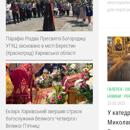
екосоціальн
для порятун
Парафію Різдва Пресвятої Богородиці
УГКЦ засновано в місті Берестин
(Красноград) Харківської області
ГАЛЕРЕЯ
/
ЕК
НОВИНИ
/
РЕ
23.03.2025
Екзарх Харківський звершив страсні
У катед
богослужіння Великого Четверга і
Миколая
Великої Пʼятниці