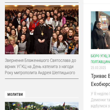
БЮРО УГКЦ З
Звернення Блаженнішого Святослава до
ПОЛТАВЩИН
вірних УГКЦ на День катехита з нагоди
25.03.2025
Року митрополита Андрея Шептицького
Триває 
Екобюро
У ІІІ неділ
МОЛИТВИ
Деменки та 
відбулися з