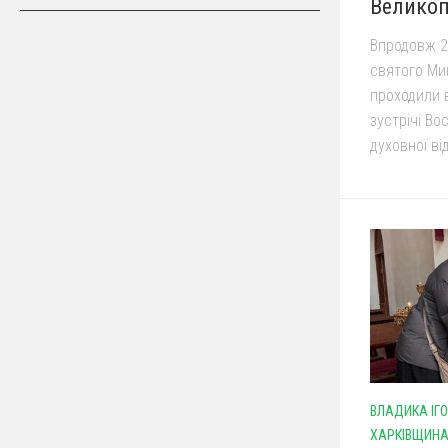
Великоп
Впродовж 2
святого Ми
проходили в
зустрічі Во
духовної ві
ВЛАДИКА ІГОР
ХАРКІВЩИН