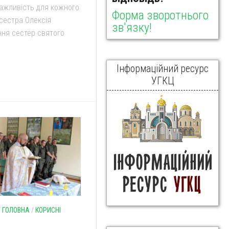
важливість для кожного
Форма зворотнього
сестра Олексія
зв'язку!
ня сестер святого
Інформаційний ресурс
УГКЦ
/
ГОЛОВНА
/
КОРИСНІ