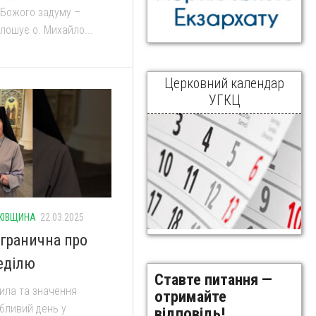
 Божого задуму –
лошує о. Михайло...
Церковний календар
УГКЦ
КІВЩИНА
22.03.2025
огранична про
еділю
Ставте питання —
сила та значення
отримайте
бливий день у
відповідь!