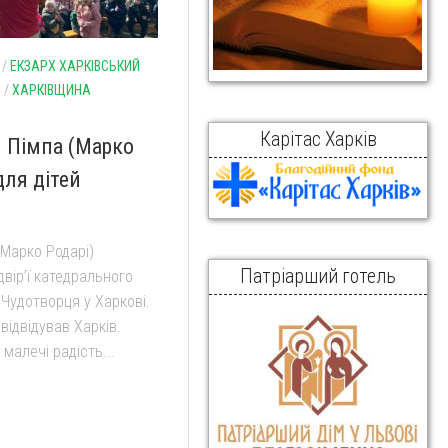
/
ЕКЗАРХ ХАРКІВСЬКИЙ
И
/
ХАРКІВЩИНА
Карітас Харків
н Пімпа (Марко
для дітей
(Марко Родарі)
Патріарший готель
двір’ї катедрального
Чудотворця у Харкові.
відвідував Харків.
малечі радість...