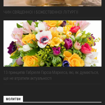
ЧИН СВЯЩЕННОЇ І БОЖЕСТВЕННОЇ ЛІТУРГІЇ
13 принципів Габріеля Гарсіа Маркеса, які, як думається,
ще не втратили актуальності
МОЛИТВИ