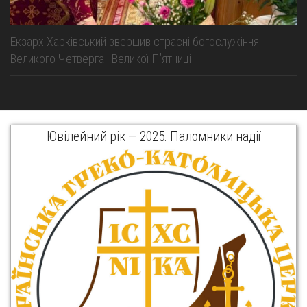
Екзарх Харківський звершив страсні богослужіння
Великого Четверга і Великої Пʼятниці
Ювілейний рік — 2025. Паломники надії