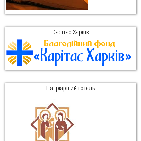
Карітас Харків
Патріарший готель