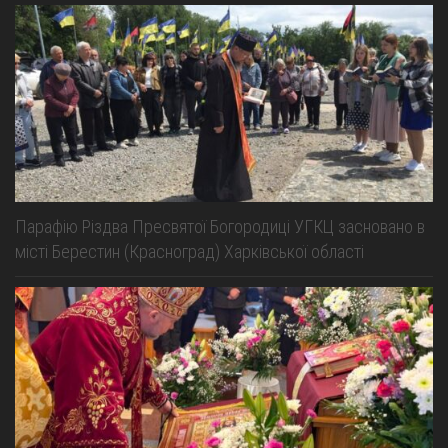
Парафію Різдва Пресвятої Богородиці УГКЦ засновано в
місті Берестин (Красноград) Харківської області