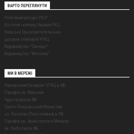
ВАРТО ПЕРЕГЛЯНУТИ
Релігійний ресурс РІСУ
Костели і каплиці України РКЦ
Київська Трьохсвятительська
духовна семінарія УГКЦ
Видавництво "Свічадо"
Видавництво "Місіонер"
МИ В МЕРЕЖІ
Харківський Екзархат УГКЦ в ФБ
Парафія св. Миколая
Чудотворця в ФБ
Свято-Покровський Монастир
оо. Василіян (Покотилівка) в ФБ
Парафія св. Архистратига Михаїла
(м. Люботин) в ФБ