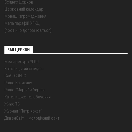
Східних Церков
Церковний календар
Монаші згромадження
Мапа парафій УГКЦ
(постійно доповнюється)
ЗМІ ЦЕРКВИ
Медіаресурс УГКЦ
Католицький оглядач
Сайт CREDO
Радіо Ватикану
Радіо "Марія" в Україні
Католицьке телебачення
Живе ТБ
Журнал "Патріярхат"
ДивенСвіт — молодіжний сайт