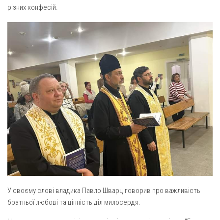
Вознесіння ГНІХ (с. Витівка)
різних конфесій.
Вознесіння Господнього (м. Кобеляки)
Пророка Іллі (смт. Білики)
Різдва Пресвятої Богородиці (с. Вільховатка)
Св. Апостола Андрія Первозванного (с. Засулля)
Св. Миколая (с. Деменки)
Успіння Пресвятої Богородиці (м. Кременчук)
Успіння Пресвятої Богородиці (м. Лубни)
Парохії Сумської області
Введення в храм Богородиці (м. Суми)
Матері Божої Неустанної Помочі (м. Охтирка)
Монастирі
У своєму слові владика Павло Шварц говорив про важливість
Свято-Покровський монастир оо Василіян
братньої любові та цінність діл милосердя.
Свято-Івано-Павлівський монастир сестер Згромадження