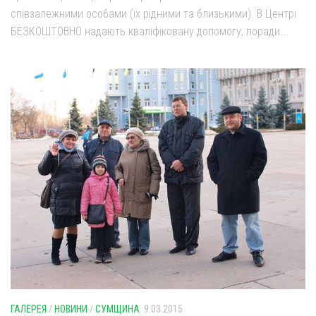
співзалежними особами (їх рідними та близькими). В Центрі
БЕЗКОШТОВНО надають кваліфіковану допомогу, поради...
ГАЛЕРЕЯ
/
НОВИНИ
/
СУМЩИНА
9.03.2015