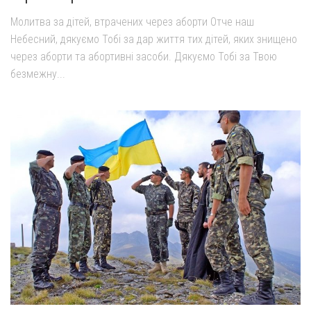
Молитва за дітей, втрачених через аборти Отче наш
Небесний, дякуємо Тобі за дар життя тих дітей, яких знищено
через аборти та абортивні засоби. Дякуємо Тобі за Твою
безмежну...