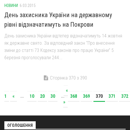
НОВИНИ
6.03.2015
День захисника України на державному
рівні відзначатимуть на Покрови
День захисника України відтепер відзначатимуть 14 жовтня
як державне свято. За відповідний закон “Про внесення
зміни до статті 73 Кодексу законів про працю України” 5
березня проголосували 244...
Сторінка 370 з 390
«
1
«
...
10
20
30
...
368
369
370
371
372
»
ОГОЛОШЕННЯ