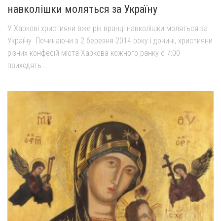
навколішки моляться за Україну
Оголошення
У Харкові християни вже рік вранці навколішки моляться за
Трансляції
Україну Починаючи з 2 березня 2014 року і донині, християни
різних конфесій міста Харкова кожного ранку о 7:00
приходять...