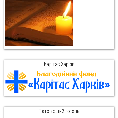
Карітас Харків
Патріарший готель