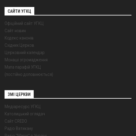
САЙТИ УГКЦ
Офіційний сайт УГКЦ
Сайт новин
Кодекс канонів
Східних Церков
Церковний календар
Монаші згромадження
Мапа парафій УГКЦ
(постійно доповнюється)
ЗМІ ЦЕРКВИ
Медіаресурс УГКЦ
Католицький оглядач
Сайт CREDO
Радіо Ватикану
Радіо "Марія" в Україні