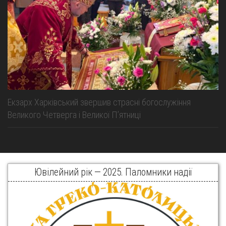
Екзарх Харківський звершив страсні богослужіння
Великого Четверга і Великої Пʼятниці
Ювілейний рік — 2025. Паломники надії