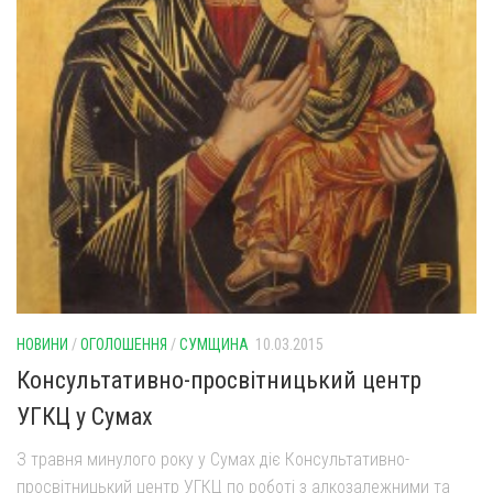
НОВИНИ
/
ОГОЛОШЕННЯ
/
СУМЩИНА
10.03.2015
Консультативно-просвітницький центр
УГКЦ у Сумах
З травня минулого року у Сумах діє Консультативно-
просвітницький центр УГКЦ по роботі з алкозалежними та