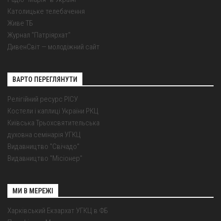
Католицьке телебачення
Живе ТБ
Журнал "Патріярхат"
ДивенСвіт — молодіжний сайт
ВАРТО ПЕРЕГЛЯНУТИ
Релігійний ресурс РІСУ
Костели і каплиці України РКЦ
Київська Трьохсвятительська
духовна семінарія УГКЦ
Видавництво "Свічадо"
Видавництво "Місіонер"
МИ В МЕРЕЖІ
Харківський Екзархат УГКЦ в ФБ