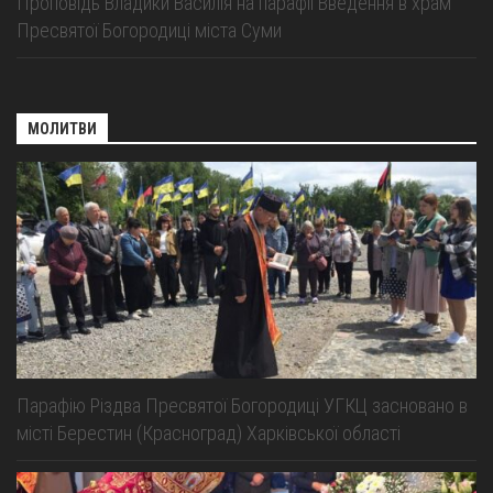
Проповідь Владики Василія на парафії Введення в храм
Пресвятої Богородиці міста Суми
МОЛИТВИ
Парафію Різдва Пресвятої Богородиці УГКЦ засновано в
місті Берестин (Красноград) Харківської області