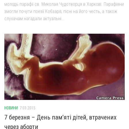
молодь парафії св. Миколая Чудотворця в Харкові. Парафіяни
змогли почути поезії Кобзаря, пісні на його честь, а також
слухачам нагадали актуальні...
НОВИНИ
7.03.2015
7 березня – День пам’яті дітей, втрачених
через аборти