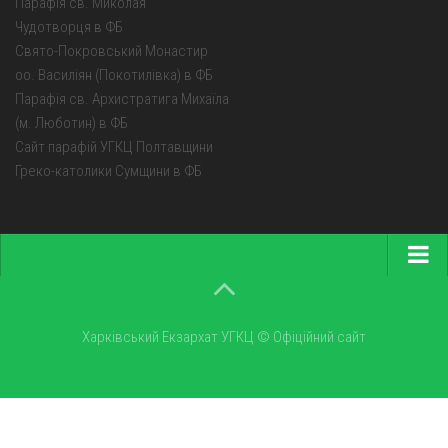
Парафія св. Миколая
Чудотворця в ФБ
Свято-Покровський Монастир
оо. Василіян (Покотилівка) в ФБ
Парафія св. Архистратига Михаїла
(м. Люботин) в ФБ
Сайт парафій УГКЦ Полтавщини
Греко-католики Сумщини в ФБ
Головна
Про екзархат
Харківський Екзархат УГКЦ © Офіційний сайт
Парохії
Монастирі
Новини