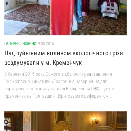
ГАЛЕРЕЯ
/
НОВИНИ
9.03.2015
Над руйнівним впливом екологічного гріха
роздумували у м. Кременчук
8 березня 2015 року Божого відбулося представлення
Великопосної ініціативи «Екологічне навернення для
порятунку створіння» у парафії Воскресіння ГНІХ, що у м.
Кременчук на Полтавщині. Вірні разом з референтом...