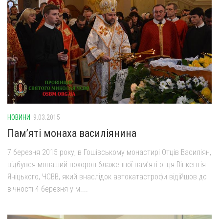
НОВИНИ
9.03.2015
Пам’яті монаха василіянина
7 березня 2015 року, в Гошівському монастирі Отців Василіян,
відбувся монаший похорон блаженної пам’яті отця Вінкентія
Яніцького, ЧСВВ, який внаслідок автокатастрофи відійшов до
вічності 4 березня у м....