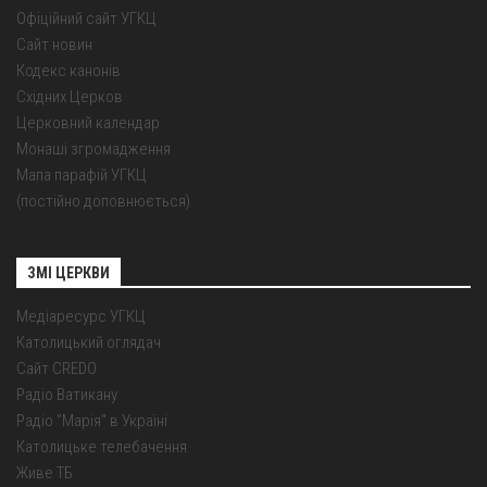
Офіційний сайт УГКЦ
Сайт новин
Кодекс канонів
Східних Церков
Церковний календар
Монаші згромадження
Мапа парафій УГКЦ
(постійно доповнюється)
ЗМІ ЦЕРКВИ
Медіаресурс УГКЦ
Католицький оглядач
Сайт CREDO
Радіо Ватикану
Радіо "Марія" в Україні
Католицьке телебачення
Живе ТБ