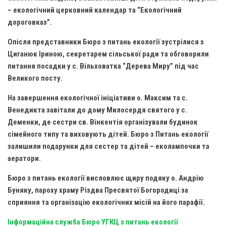
– екологічний церковний календар та “Екологічний
Оголошення
дороговказ”.
Трансляції
Опісля представники Бюро з питань екології зустрілися з
Циганюк Іриною, секретарем сільської ради та обговорили
питання посадки у с. Вільховатка “Дерева Миру” під час
Великого посту.
На завершення екологічної ініціативи о. Максим та с.
Венедикта завітали до дому Милосердя святого у с.
Деменки, де сестри св. Вінкентія організували будинок
сімейного типу та виховують дітей. Бюро з Питань екології
залишили подарунки для сестер та дітей – еколампочки та
аератори.
Бюро з питань екології висловлює щиру подяку о. Андрію
Буняку, пароху храму Різдва Пресвятої Богородиці за
сприяння та організацію екологічних місій на його парафії.
Інформаційна служба Бюро УГКЦ з питань екології