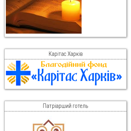
Карітас Харків
Патріарший готель