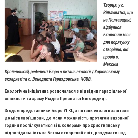
Газета Християнський голос
Архистратига Михаїла (м. Люботин)
Творця, у с.
Вільховатка, що
Покрови Пресвятої Богородиці (с. Вільча)
Надруковані числа
на Полтавщині,
Преображенська парафія (м. Лозова)
Молитви
відбулися
Екологічні місії
Парафія Благовіщення Пресвятої Богородиці (смт
Галерея
Золочів)
для порятунку
Рух pro-life
створіння, які
Парафія Різдва Пресвятої Богородиці м. Берестин
провів о.
(Красноград)
Максим
Парохії Полтавської області
Кролевський, референт Бюро з питань екології у Харківському
Пресвятої Трійці (м. Полтава)
екзархаті та с. Венедикта Гараздовська, ЧСВВ.
Всіх Святих українського народу (м. Полтава)
Екологічна ініціатива розпочалася з відвідин парафіяльної
Свято-Юріївська парафія (м. Полтава)
спільноти та храму Різдва Пресвятої Богородиці.
Архистратига Михаїла (с. Пригарівка)
Згодом представники Бюро УГКЦ з питань екології завітали
до місцевої школи, де мали можливість протягом виховної
Благовіщення Пресвятої Богородиці (с. Шевченки)
години поспілкуватися зі школярами про християнську
Введення у храм Пресвятої Богородиці (с. Дашківка)
відповідальність за Богом створений світ, роздумати над