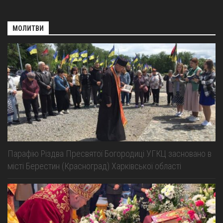
МОЛИТВИ
Парафію Різдва Пресвятої Богородиці УГКЦ засновано в
місті Берестин (Красноград) Харківської області