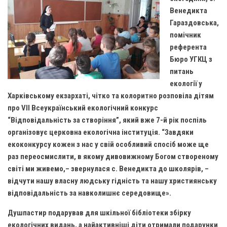
Св. Йосифа ОПДМ
Венедикта
Монастир сестер милосердя Св. Вінкентія. Дім Милосердя
Гараздовська,
помічник
Монастир Успення Пресвятої Богородиці Сестер Чину
референта
Святого Василія Великого
Бюро УГКЦ з
Комісії
питань
Катехитична комісія
екології у
Харківському екзархаті, чітко та колоритно розповіла дітям
Комісія у справах молоді
про VII Всеукраїнський екологічний конкурс
Комісія у справах родини
“Відповідальність за створіння”, який вже 7-й рік поспіль
організовує церковна екологічна інституція. “Завдяки
Комісія з питань душпастирства охорони здоров’я
екоконкурсу кожен з нас у свій особливий спосіб може ще
Спільноти
раз переосмислити, в якому дивовижному Богом створеному
світі ми живемо,– звернулася с. Венедикта до школярів, –
Квіти Слобожанщини
відчути нашу власну людську гідність та нашу християнську
Харківщина
відповідальність за навколишнє середовище».
Полтавщина
Душпастир подарував для шкільної бібліотеки збірку
Сумщина
екологічних видань, а найактивніші діти отримали подарунки