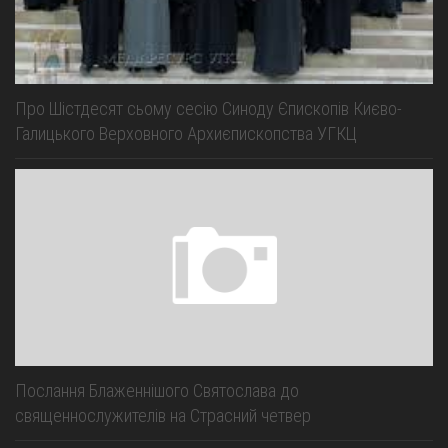
Про Шістдесят сьому сесію Синоду Єпископів Києво-
Галицького Верховного Архиєпископства УГКЦ
Послання Блаженнішого Святослава до
священнослужителів на Страсний четвер