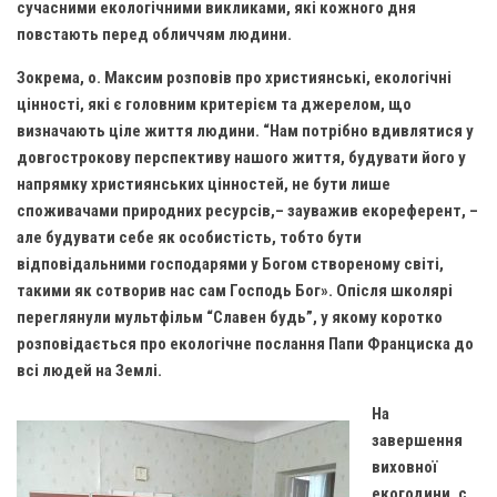
Вознесіння ГНІХ (с. Витівка)
сучасними екологічними викликами, які кожного дня
повстають перед обличчям людини.
Вознесіння Господнього (м. Кобеляки)
Пророка Іллі (смт. Білики)
Зокрема, о. Максим розповів про християнські, екологічні
цінності, які є головним критерієм та джерелом, що
Різдва Пресвятої Богородиці (с. Вільховатка)
визначають ціле життя людини. “Нам потрібно вдивлятися у
Св. Апостола Андрія Первозванного (с. Засулля)
довгострокову перспективу нашого життя, будувати його у
напрямку християнських цінностей, не бути лише
Св. Миколая (с. Деменки)
споживачами природних ресурсів,– зауважив екореферент, –
Успіння Пресвятої Богородиці (м. Кременчук)
але будувати себе як особистість, тобто бути
Успіння Пресвятої Богородиці (м. Лубни)
відповідальними господарями у Богом створеному світі,
такими як сотворив нас сам Господь Бог». Опісля школярі
Парохії Сумської області
переглянули мультфільм “Славен будь”, у якому коротко
Введення в храм Богородиці (м. Суми)
розповідається про екологічне послання Папи Франциска до
Матері Божої Неустанної Помочі (м. Охтирка)
всі людей на Землі.
Монастирі
На
завершення
Свято-Покровський монастир оо Василіян
виховної
Свято-Івано-Павлівський монастир сестер Згромадження
екогодини, с.