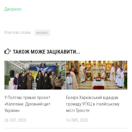
Джерело
Ключові слова:
екомісії
ТАКОЖ МОЖЕ ЗАЦІКАВИТИ...
У Полтаві триває проєкт
Екзарх Харківський відвідав
«Капелани. Духовний щит
громаду УГКЦ в італійському
України»
місті Трієсте
26 СЕР, 2020
16 ЛИП, 2025