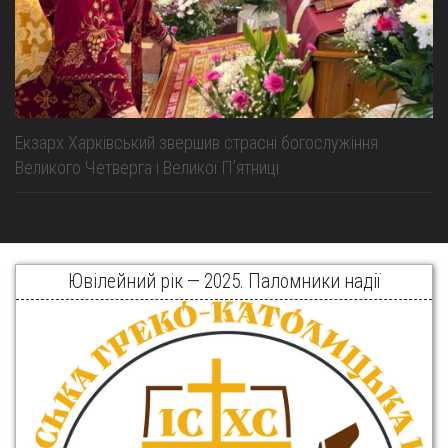
Екзарх Харківський звершив страсні богослужіння
Великого Четверга і Великої Пʼятниці
Ювілейний рік — 2025. Паломники надії