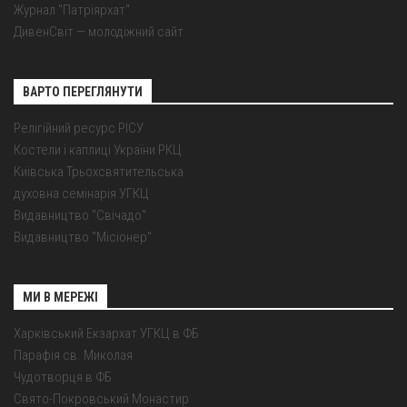
Журнал "Патріярхат"
ДивенСвіт — молодіжний сайт
ВАРТО ПЕРЕГЛЯНУТИ
Релігійний ресурс РІСУ
Костели і каплиці України РКЦ
Київська Трьохсвятительська
духовна семінарія УГКЦ
Видавництво "Свічадо"
Видавництво "Місіонер"
МИ В МЕРЕЖІ
Харківський Екзархат УГКЦ в ФБ
Парафія св. Миколая
Чудотворця в ФБ
Свято-Покровський Монастир