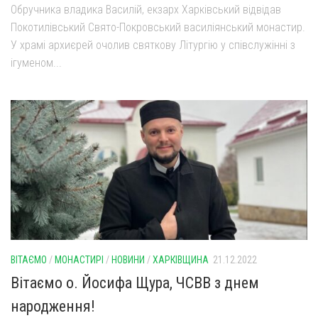
Обручника владика Василій, екзарх Харківський відвідав
Покотилівський Свято-Покровський василіянський монастир.
У храмі архиєрей очолив святкову Літургію у співслужінні з
ігуменом...
ВІТАЄМО
/
МОНАСТИРІ
/
НОВИНИ
/
ХАРКІВЩИНА
21.12.2022
Вітаємо о. Йосифа Щура, ЧСВВ з днем
народження!