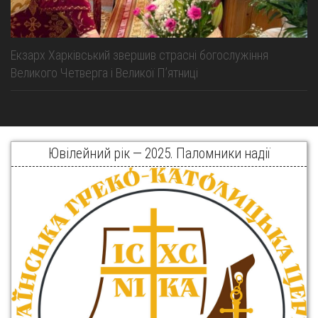
Екзарх Харківський звершив страсні богослужіння
Великого Четверга і Великої Пʼятниці
Ювілейний рік — 2025. Паломники надії