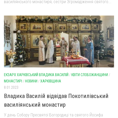
василіянського монастиря, сестри Згромадження святого...
Оголошення
Трансляції
ЕКЗАРХ ХАРКІВСЬКИЙ ВЛАДИКА ВАСИЛІЙ
/
КВІТИ СЛОБОЖАНЩИНИ
/
МОНАСТИРІ
/
НОВИНИ
/
ХАРКІВЩИНА
8.01.2023
Владика Василій відвідав Покотилівський
василіянський монастир
У день Собору Пресвятої Богородиці та святого Йосифа