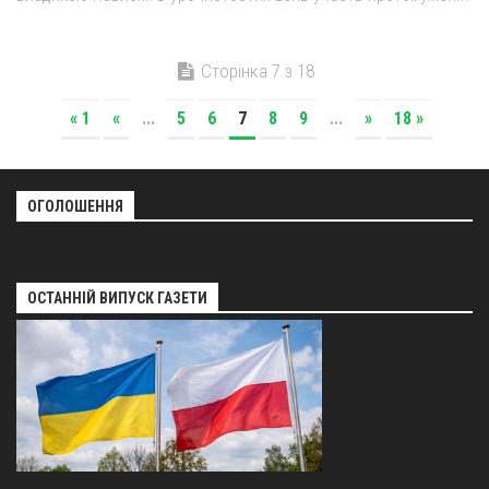
Сторінка 7 з 18
« 1
«
...
5
6
7
8
9
...
»
18 »
ОГОЛОШЕННЯ
ОСТАННІЙ ВИПУСК ГАЗЕТИ