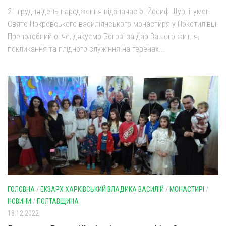
21 грудня день народження відзначає о. Йосиф Щур, ігумен
Свято-Покровського василіянського монастиря у Покотилівці.
Преподобний отче, дякуємо Богові за дар Вашого життя,
покликання та плідного служіння на теренах...
ГОЛОВНА
/
ЕКЗАРХ ХАРКІВСЬКИЙ ВЛАДИКА ВАСИЛІЙ
/
МОНАСТИРІ
/
НОВИНИ
/
ПОЛТАВЩИНА
18.12.2022