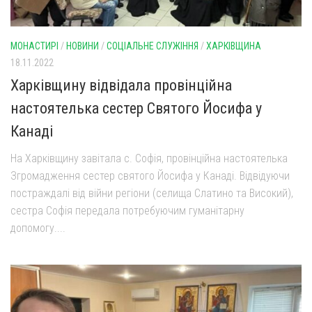
МОНАСТИРІ
/
НОВИНИ
/
СОЦІАЛЬНЕ СЛУЖІННЯ
/
ХАРКІВЩИНА
18.11.2022
Харківщину відвідала провінційна
настоятелька сестер Святого Йосифа у
Канаді
На Харківщину завітала с. Софія, провінційна настоятелька
Згромадження сестер святого Йосифа у Канаді. Відвідуючи
постраждалі від війни регіони (селища Слатино та Високий),
сестра Софія передала потребуючим гуманітарну
допомогу....