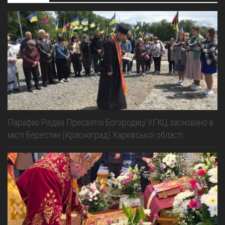
Парафію Різдва Пресвятої Богородиці УГКЦ засновано в
місті Берестин (Красноград) Харківської області