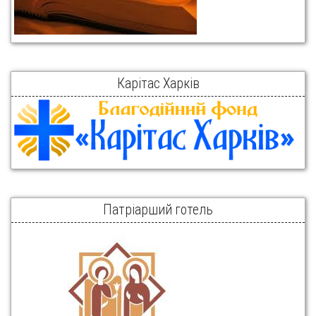
Карітас Харків
Патріарший готель