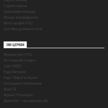
Східних Церков
Церковний календар
Монаші згромадження
Мапа парафій УГКЦ
(постійно доповнюється)
ЗМІ ЦЕРКВИ
Медіаресурс УГКЦ
Католицький оглядач
Сайт CREDO
Радіо Ватикану
Радіо "Марія" в Україні
Католицьке телебачення
Живе ТБ
Журнал "Патріярхат"
ДивенСвіт — молодіжний сайт