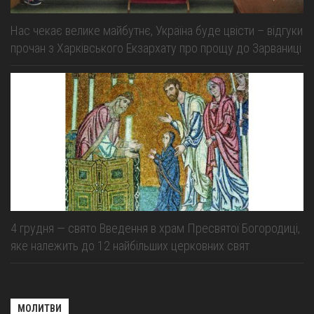
Нас чекає велике майбутнє, Україна буде цвісти – відгуки
прочан з Харківського Екзархату про прощу до Зарваниці
4 грудня — свято Введення в храм Пресвятої Богородиці,
яке належить до 12 найбільших церковних свят
МОЛИТВИ