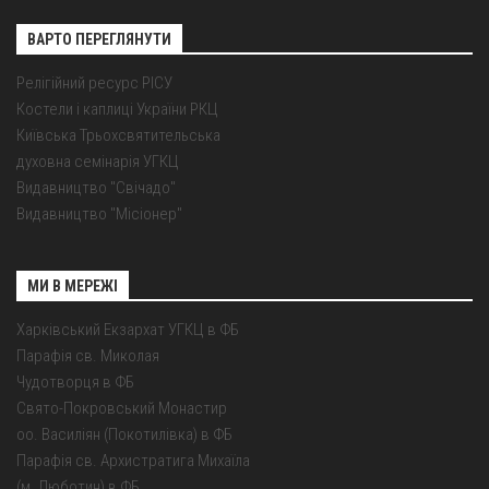
ВАРТО ПЕРЕГЛЯНУТИ
Релігійний ресурс РІСУ
Костели і каплиці України РКЦ
Київська Трьохсвятительська
духовна семінарія УГКЦ
Видавництво "Свічадо"
Видавництво "Місіонер"
МИ В МЕРЕЖІ
Харківський Екзархат УГКЦ в ФБ
Парафія св. Миколая
Чудотворця в ФБ
Свято-Покровський Монастир
оо. Василіян (Покотилівка) в ФБ
Парафія св. Архистратига Михаїла
(м. Люботин) в ФБ