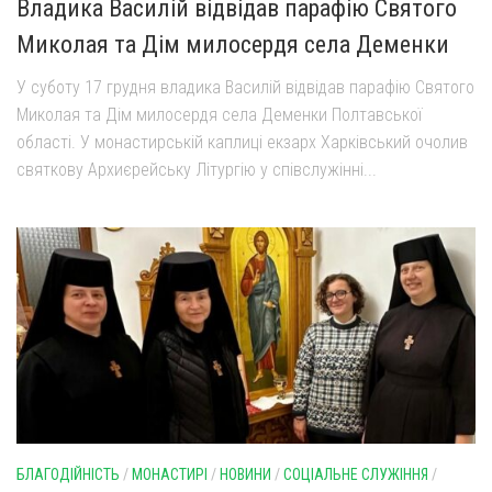
Владика Василій відвідав парафію Святого
Миколая та Дім милосердя села Деменки
У суботу 17 грудня владика Василій відвідав парафію Святого
Миколая та Дім милосердя села Деменки Полтавської
області. У монастирській каплиці екзарх Харківський очолив
святкову Архиєрейську Літургію у співслужінні...
БЛАГОДІЙНІСТЬ
/
МОНАСТИРІ
/
НОВИНИ
/
СОЦІАЛЬНЕ СЛУЖІННЯ
/