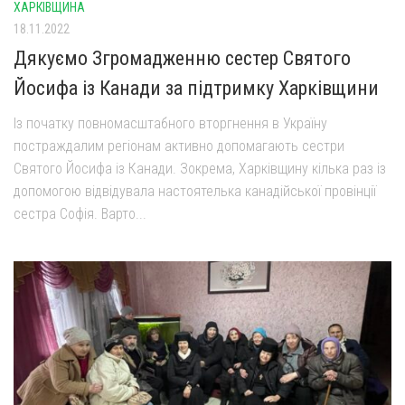
ХАРКІВЩИНА
18.11.2022
Дякуємо Згромадженню сестер Святого
Йосифа із Канади за підтримку Харківщини
Із початку повномасштабного вторгнення в Україну
постраждалим регіонам активно допомагають сестри
Святого Йосифа із Канади. Зокрема, Харківщину кілька раз із
допомогою відвідувала настоятелька канадійської провінції
сестра Софія. Варто...