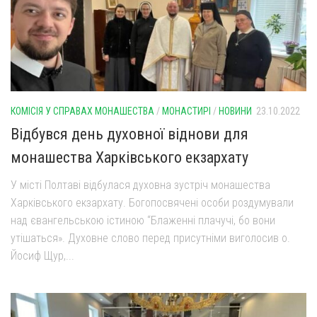
КОМІСІЯ У СПРАВАХ МОНАШЕСТВА
/
МОНАСТИРІ
/
НОВИНИ
23.10.2022
Відбувся день духовної віднови для
монашества Харківського екзархату
У місті Полтаві відбулася духовна зустріч монашества
Харківського екзархату. Богопосвячені особи роздумували
над євангельською істиною “Блаженні плачучі, бо вони
утішаться». Духовне слово перед присутніми виголосив о.
Йосиф Щур,...