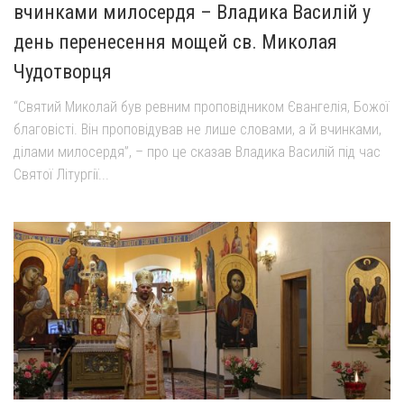
вчинками милосердя – Владика Василій у
день перенесення мощей св. Миколая
Чудотворця
“Святий Миколай був ревним проповідником Євангелія, Божої
благовісті. Він проповідував не лише словами, а й вчинками,
ділами милосердя”, – про це сказав Владика Василій під час
Святої Літургії...