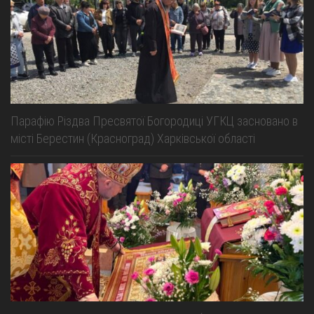
Парафію Різдва Пресвятої Богородиці УГКЦ засновано в
місті Берестин (Красноград) Харківської області