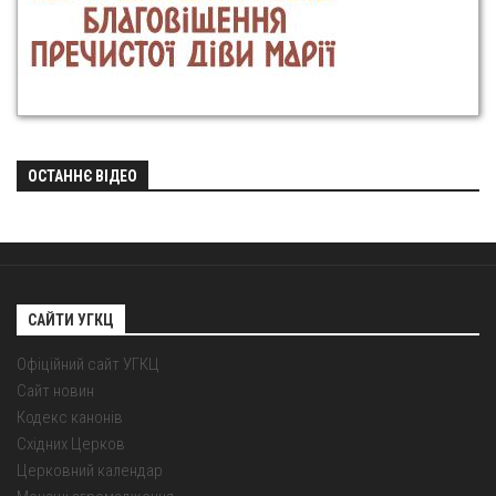
ОСТАННЄ ВІДЕО
САЙТИ УГКЦ
Офіційний сайт УГКЦ
Сайт новин
Кодекс канонів
Східних Церков
Церковний календар