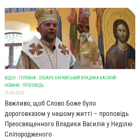
Св. Йосифа ОПДМ
Монастир сестер милосердя Св. Вінкентія. Дім Милосердя
Монастир Успення Пресвятої Богородиці Сестер Чину
Святого Василія Великого
Комісії
Катехитична комісія
Комісія у справах молоді
Комісія у справах родини
ВІДЕО
/
ГОЛОВНА
/
ЕКЗАРХ ХАРКІВСЬКИЙ ВЛАДИКА ВАСИЛІЙ
/
Комісія з питань душпастирства охорони здоров’я
НОВИНИ
/
ПРОПОВІДЬ
Спільноти
25.05.2020
Важливо, щоб Слово Боже було
Квіти Слобожанщини
дороговказом у нашому житті – проповідь
Харківщина
Преосвященного Владики Василія у Неділю
Полтавщина
Сліпородженого
Сумщина