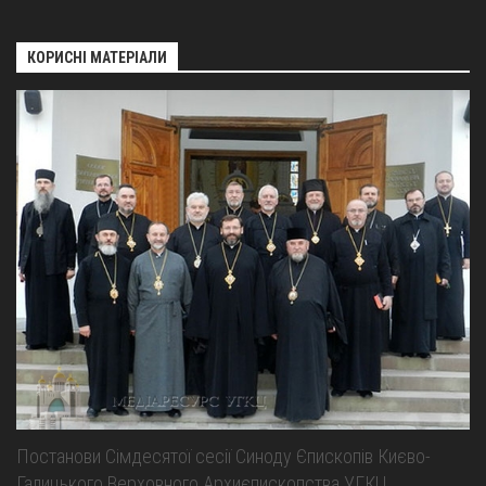
КОРИСНІ МАТЕРІАЛИ
Постанови Сімдесятої сесії Синоду Єпископів Києво-
Галицького Верховного Архиєпископства УГКЦ