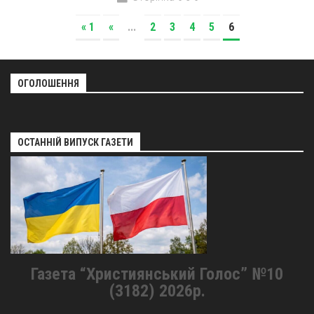
« 1
«
...
2
3
4
5
6
ОГОЛОШЕННЯ
ОСТАННІЙ ВИПУСК ГАЗЕТИ
Газета “Християнський Голос” №10
(3182) 2026р.