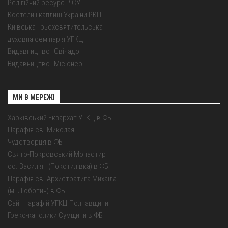
Релігійний ресурс РІСУ
Костели і каплиці України РКЦ
Київська Трьохсвятительська
духовна семінарія УГКЦ
Видавництво "Свічадо"
Видавництво "Місіонер"
МИ В МЕРЕЖІ
Харківський Екзархат УГКЦ в ФБ
Парафія св. Миколая
Чудотворця в ФБ
Свято-Покровський Монастир
оо. Василіян (Покотилівка) в ФБ
Парафія св. Архистратига Михаїла
(м. Люботин) в ФБ
Сайт парафій УГКЦ Полтавщини
Греко-католики Сумщини в ФБ