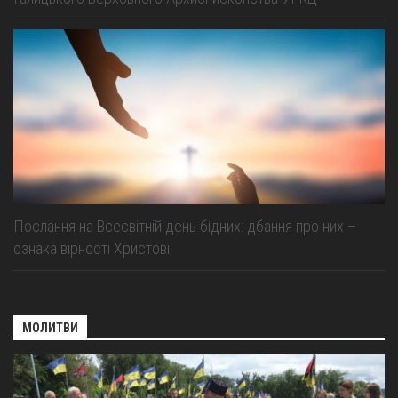
Послання на Всесвітній день бідних: дбання про них –
ознака вірності Христові
МОЛИТВИ