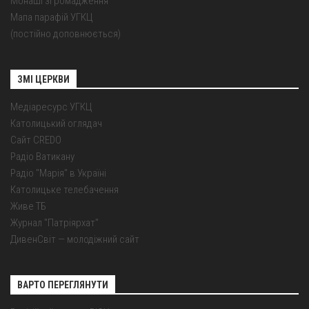
Монаші згромадження
Мапа парафій УГКЦ
(постійно доповнюється)
ЗМІ ЦЕРКВИ
Медіаресурс УГКЦ
Католицький оглядач
Сайт CREDO
Радіо Ватикану
Радіо "Марія" в Україні
Католицьке телебачення
Живе ТБ
Журнал "Патріярхат"
ДивенСвіт — молодіжний сайт
ВАРТО ПЕРЕГЛЯНУТИ