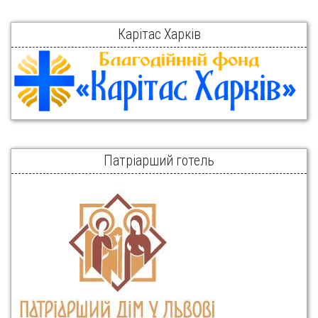
Карітас Харків
Патріарший готель