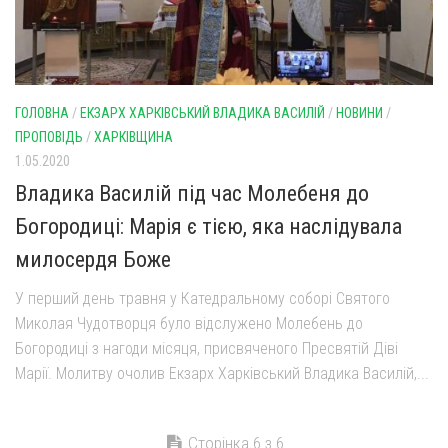
ГОЛОВНА
/
ЕКЗАРХ ХАРКІВСЬКИЙ ВЛАДИКА ВАСИЛІЙ
/
НОВИНИ
/
ПРОПОВІДЬ
/
ХАРКІВЩИНА
1.05.2020
Владика Василій під час Молебеня до
Богородиці: Марія є тією, яка наслідувала
милосердя Боже
У перший день травня у Катедральному соборі Святого
Миколая Чудотворця було відслужено Молебень до
Богородиці з нагоди місяця, присвяченого Пресвятій Діві
Марії. Молитву очолив Екзарх Харківський Владика Василій,...
Сторінка 6 з 6