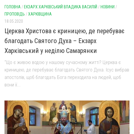
ГОЛОВНА
/
ЕКЗАРХ ХАРКІВСЬКИЙ ВЛАДИКА ВАСИЛІЙ
/
НОВИНИ
/
ПРОПОВІДЬ
/
ХАРКІВЩИНА
18.05.2020
Церква Христова є криницею, де перебуває
благодать Святого Духа – Екзарх
Харківський у неділю Самарянки
“Що є живою водою у нашому сучасному житті? Церква є
криницею, де перебуває благодать Святого Духа. Ісус вибрав
апостолів, щоб благодать Бога переходила на людей, щоб
вони її...