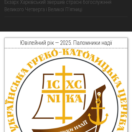
Екзарх Харківський звершив страсні богослужіння
Великого Четверга і Великої Пʼятниці
Ювілейний рік — 2025. Паломники надії