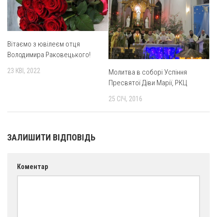
Вознесіння ГНІХ (с. Витівка)
Вознесіння Господнього (м. Кобеляки)
Пророка Іллі (смт. Білики)
Вітаємо з ювілеєм отця
Різдва Пресвятої Богородиці (с. Вільховатка)
Володимира Раковецького!
Св. Апостола Андрія Первозванного (с. Засулля)
23 КВІ, 2022
Молитва в соборі Успіння
Св. Миколая (с. Деменки)
Пресвятої Діви Марії, РКЦ
Успіння Пресвятої Богородиці (м. Кременчук)
25 СІЧ, 2016
Успіння Пресвятої Богородиці (м. Лубни)
Парохії Сумської області
ЗАЛИШИТИ ВІДПОВІДЬ
Введення в храм Богородиці (м. Суми)
Матері Божої Неустанної Помочі (м. Охтирка)
Коментар
Монастирі
Свято-Покровський монастир оо Василіян
Свято-Івано-Павлівський монастир сестер Згромадження