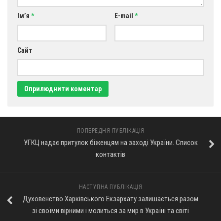
Св. Йосифа ОПДМ
Ім’я
*
E-mail
*
Монастир сестер милосердя Св. Вінкентія. Дім Милосердя
Монастир Успення Пресвятої Богородиці Сестер Чину
Святого Василія Великого
Сайт
Комісії
Катехитична комісія
Комісія у справах молоді
Комісія у справах родини
Комісія з питань душпастирства охорони здоров’я
ПОПЕРЕДНЯ ПУБЛІКАЦІЯ
УГКЦ надає притулок біженцям на заході України. Список
Спільноти
контактів
Квіти Слобожанщини
Харківщина
НАСТУПНА ПУБЛІКАЦІЯ
Духовенство Харківського Екзархату залишається разом
Полтавщина
зі своїми вірними і молиться за мир в Україні та світі
Сумщина