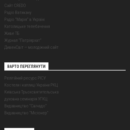
Сайт CREDO
Радіо Ватикану
Радіо "Марія" в Україні
Католицьке телебачення
Живе ТБ
Журнал "Патріярхат"
ДивенСвіт — молодіжний сайт
ВАРТО ПЕРЕГЛЯНУТИ
Релігійний ресурс РІСУ
Костели і каплиці України РКЦ
Київська Трьохсвятительська
духовна семінарія УГКЦ
Видавництво "Свічадо"
Видавництво "Місіонер"