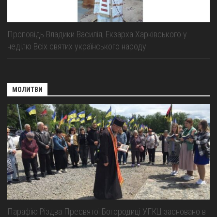
Проповідь Владики Василія, Екзарха Харківського у
неділю Всіх святих українського народу
МОЛИТВИ
Парафію Різдва Пресвятої Богородиці УГКЦ засновано в