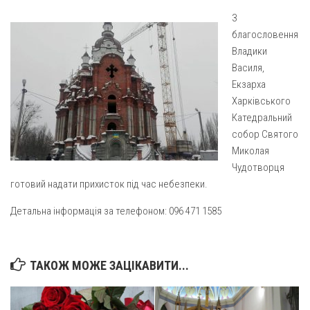
Газета Християнський голос
Архистратига Михаїла (м. Люботин)
З
Покрови Пресвятої Богородиці (с. Вільча)
Надруковані числа
благословення
Владики
Преображенська парафія (м. Лозова)
Молитви
Василя,
Парафія Благовіщення Пресвятої Богородиці (смт
Галерея
Екзарха
Золочів)
Харківського
Рух pro-life
Парафія Різдва Пресвятої Богородиці м. Берестин
Катедральний
(Красноград)
собор Святого
Миколая
Парохії Полтавської області
Чудотворця
Пресвятої Трійці (м. Полтава)
готовий надати прихисток під час небезпеки.
Всіх Святих українського народу (м. Полтава)
Детальна інформація за телефоном:
096 471 1585
Свято-Юріївська парафія (м. Полтава)
Архистратига Михаїла (с. Пригарівка)
ТАКОЖ МОЖЕ ЗАЦІКАВИТИ...
Благовіщення Пресвятої Богородиці (с. Шевченки)
Введення у храм Пресвятої Богородиці (с. Дашківка)