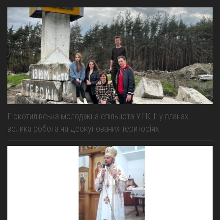
Покотилівська молодіжна спільнота УГКЦ: у планах
велика робота на деокупованих територіях