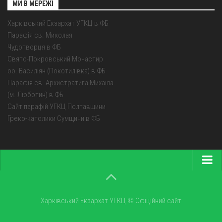
МИ В МЕРЕЖІ
Харківський Екзархат УГКЦ в ФБ
Парафія св. Миколая
Чудотворця в ФБ
Свято-Покровський Монастир
оо. Василіян (Покотилівка) в ФБ
Парафія св. Архистратига Михаїла
(м. Люботин) в ФБ
Сайт парафій УГКЦ Полтавщини
Греко-католики Сумщини в ФБ
Головна
Про екзархат
Харківський Екзархат УГКЦ © Офіційний сайт
Парохії