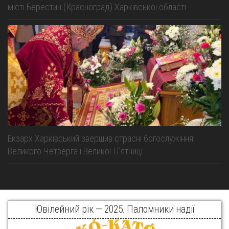
місті Берестин (Красноград) Харківської області
Екзарх Харківський звершив страсні богослужіння
Великого Четверга і Великої Пʼятниці
Ювілейний рік — 2025. Паломники надії