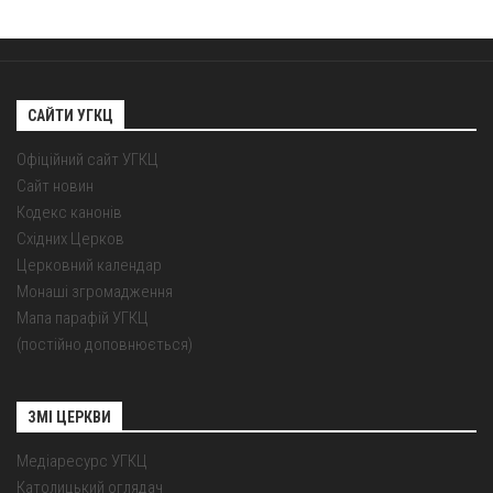
САЙТИ УГКЦ
Офіційний сайт УГКЦ
Сайт новин
Кодекс канонів
Східних Церков
Церковний календар
Монаші згромадження
Мапа парафій УГКЦ
(постійно доповнюється)
ЗМІ ЦЕРКВИ
Медіаресурс УГКЦ
Католицький оглядач