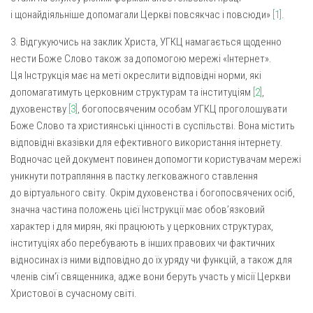
Св. Йосифа ОПДМ
і щонайдіяльніше допомагали Церкві повсякчас і повсюди»
[1]
.
Монастир сестер милосердя Св. Вінкентія. Дім Милосердя
3. Відгукуючись на заклик Христа, УГКЦ намагається щоденно
Монастир Успення Пресвятої Богородиці Сестер Чину
нести Боже Слово також за допомогою мережі «Інтернет».
Святого Василія Великого
Ця Інструкція має на меті окреслити відповідні норми, які
Комісії
допомагатимуть церковним структурам та інституціям
[2]
,
духовенству
[3]
, богопосвяченим особам УГКЦ проголошувати
Катехитична комісія
Боже Слово та християнські цінності в суспільстві. Вона містить
Комісія у справах молоді
відповідні вказівки для ефективного використання інтернету.
Водночас цей документ повинен допомогти користувачам мережі
Комісія у справах родини
уникнути потрапляння в пастку легковажного ставлення
Комісія з питань душпастирства охорони здоров’я
до віртуального світу. Окрім духовенства і богопосвячених осіб,
Спільноти
значна частина положень цієї Інструкції має обов’язковий
характер і для мирян, які працюють у церковних структурах,
Квіти Слобожанщини
інституціях або перебувають в інших правових чи фактичних
Харківщина
відносинах із ними відповідно до їх уряду чи функцій, а також для
членів сім’ї священника, адже вони беруть участь у місії Церкви
Полтавщина
Христової в сучасному світі.
Сумщина