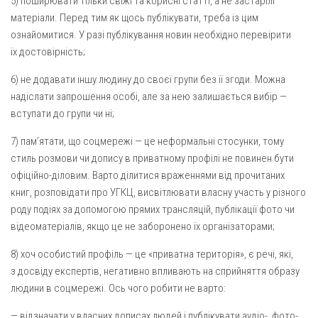
5) поширювати тільки свіжі та корисні статті, а не застарілі
матеріали. Перед тим як щось публікувати, треба із цим
ознайомитися. У разі публікування новин необхідно перевірити
їх достовірність;
6) не додавати іншу людину до своєї групи без її згоди. Можна
надіслати запрошення особі, але за нею залишається вибір —
вступати до групи чи ні;
7) пам’ятати, що соцмережі — це неформальні стосунки, тому
стиль розмови чи допису в приватному профілі не повинен бути
офіційно-діловим. Варто ділитися враженнями від прочитаних
книг, розповідати про УГКЦ, висвітлювати власну участь у різного
роду подіях за допомогою прямих трансляцій, публікації фото чи
відеоматеріалів, якщо це не заборонено їх організаторами;
8) хоч особистий профіль — це «приватна територія», є речі, які,
з досвіду експертів, негативно впливають на сприйняття образу
людини в соцмережі. Ось чого робити не варто:
— відзначати у власних дописах людей і публікувати аудіо-, фото-