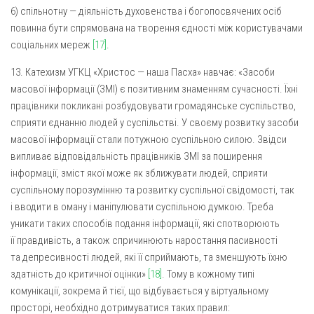
6) спільнотну — діяльність духовенства і богопосвячених осіб
повинна бути спрямована на творення єдності між користувачами
соціальних мереж
[17]
.
13. Катехизм УГКЦ «Христос — наша Пасха» навчає: «Засоби
масової інформації (ЗМІ) є позитивним знаменням сучасності. Їхні
працівники покликані розбудовувати громадянське суспільство,
сприяти єднанню людей у суспільстві. У своєму розвитку засоби
масової інформації стали потужною суспільною силою. Звідси
випливає відповідальність працівників ЗМІ за поширення
інформації, зміст якої може як зближувати людей, сприяти
суспільному порозумінню та розвитку суспільної свідомості, так
і вводити в оману і маніпулювати суспільною думкою. Треба
уникати таких способів подання інформації, які спотворюють
її правдивість, а також спричинюють наростання пасивності
та депресивності людей, які її сприймають, та зменшують їхню
здатність до критичної оцінки»
[18]
. Тому в кожному типі
комунікації, зокрема й тієї, що відбувається у віртуальному
просторі, необхідно дотримуватися таких правил: