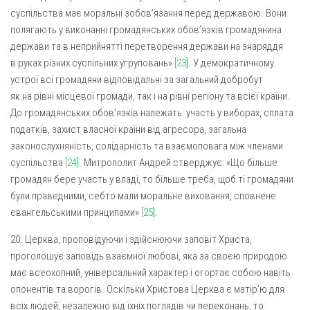
суспільства має моральні зобов’язання перед державою. Вони
полягають у виконанні громадянських обов’язків громадянина
держави та в неприйнятті перетворення держави на знаряддя
в руках різних суспільних угруповань»
[23]
. У демократичному
устрої всі громадяни відповідальні за загальний добробут
як на рівні місцевої громади, так і на рівні регіону та всієї країни.
До громадянських обов’язків належать: участь у виборах, сплата
податків, захист власної країни від агресора, загальна
законослухняність, солідарність та взаємоповага між членами
суспільства
[24]
. Митрополит Андрей стверджує: «Що більше
громадян бере участь у владі, то більше треба, щоб ті громадяни
були праведними, себто мали моральне виховання, сповнене
євангельськими принципами»
[25]
.
20. Церква, проповідуючи і здійснюючи заповіт Христа,
проголошує заповідь взаємної любові, яка за своєю природою
має всеохопний, універсальний характер і огортає собою навіть
опонентів та ворогів. Оскільки Христова Церква є матір’ю для
всіх людей, незалежно від їхніх поглядів чи переконань, то