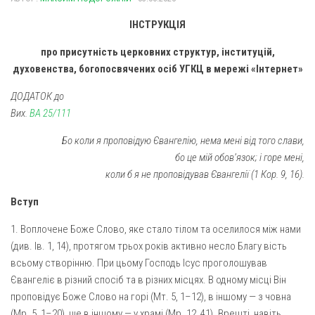
Газета Християнський голос
Архистратига Михаїла (м. Люботин)
ІНСТРУКЦІЯ
Покрови Пресвятої Богородиці (с. Вільча)
Надруковані числа
про присутність церковних структур, інституцій,
Преображенська парафія (м. Лозова)
Молитви
духовенства, богопосвячених осіб УГКЦ в мережі «Інтернет»
Парафія Благовіщення Пресвятої Богородиці (смт
Галерея
Золочів)
ДОДАТОК до
Рух pro-life
Вих.
ВА 25/111
Парафія Різдва Пресвятої Богородиці м. Берестин
(Красноград)
Бо коли я проповідую Євангелію, нема мені від того слави,
Парохії Полтавської області
бо це мій обов’язок; і горе мені,
коли б я не проповідував Євангелії (1 Кор. 9, 16).
Пресвятої Трійці (м. Полтава)
Всіх Святих українського народу (м. Полтава)
Вступ
Свято-Юріївська парафія (м. Полтава)
1. Воплочене Боже Слово, яке стало тілом та оселилося між нами
(див. Ів. 1, 14), протягом трьох років активно несло Благу вість
Архистратига Михаїла (с. Пригарівка)
всьому створінню. При цьому Господь Ісус проголошував
Благовіщення Пресвятої Богородиці (с. Шевченки)
Євангеліє в різний спосіб та в різних місцях. В одному місці Він
Введення у храм Пресвятої Богородиці (с. Дашківка)
проповідує Боже Слово на горі (Мт. 5, 1–12), в іншому — з човна
(Мр. 5, 1–20), ще в іншому — у храмі (Мр. 12, 41). Врешті, навіть