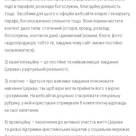
події в парафіях, розклади богослужінь, благодійну діяльність
тощо. Засобами для цього є офіційні вебсайти єпархії / екзархату,
парафії, богопосвяченої спільноти тощо. Вони повинні містити
контент двох типів: статичний (історія, провід, розклад
богослужінь, контактні дані) і динамічний (новини, блоги, фото-
і відеопродукція, тобто те, завдяки чому сайт зможе постійно
оновлюватися);
2) євангелізаційну — це постійне та найважливіше завдання
Церкви і у віртуальній реальності;
3) освітню — йдеться про важливе завдання пояснювати
навчання Церкви, так щоб вірні могли прийняти його з вірою
і розумінням. На вебсайтах доцільно створювати спеціальну
рубрику, у якій користувачі отримували б компетентну відповідь
на свої запитання;
4) промоційну — заохочення до активної участі в житті Церкви
та дієвої підтримки християнських ініціатив у соціальних мережах.