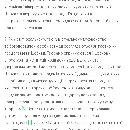
ще не пізнав Христа. Вагомість і необхідність цих засобів
комунікації підкреслюють численні документи Католицької
Церкви, а щороку в неділю перед П’ятдесятницею
за григоріанським календарем відзначається Всесвітній день
соціальної комунікації.
7. Як у світі реальному, так і у віртуальному духовенство
та богопосвячені особи завжди розглядаються як пастирі чи
представники Церкви. Так само сприймаються й церковні
структури та інституції, коли вони ведуть діяльність
у віртуальному світі через соціальні мережі та інші медіа. Інтерес
Церкви до інтернету — один із проявів її давнього зацікавлення
засобами соціальної комунікації. Церква розглядає медіа
як результат історично обґрунтованого наукового процесу,
завдяки якому людство «досягає щоразу нових успіхів,
розкриваючи ті ресурси та цінності, що містяться в усьому
творінні»
[6]
. Вона часто висловлювала свою переконаність
у тому, що сучасні медіа є «дивовижними технічними
винаходами»
[7]
, які вже багато зробили для задоволення потреб
людини і можуть зробити набагато більше. З огляду на це,