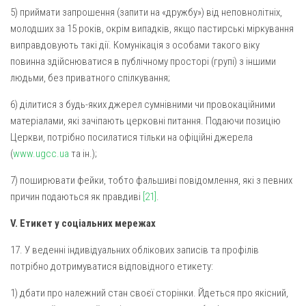
5) приймати запрошення (запити на «дружбу») від неповнолітніх,
молодших за 15 років, окрім випадків, якщо пастирські міркування
виправдовують такі дії. Комунікація з особами такого віку
повинна здійснюватися в публічному просторі (групі) з іншими
людьми, без приватного спілкування;
6) ділитися з будь-яких джерел сумнівними чи провокаційними
матеріалами, які зачіпають церковні питання. Подаючи позицію
Церкви, потрібно посилатися тільки на офіційні джерела
(
www.ugcc.ua
та ін.);
7) поширювати фейки, тобто фальшиві повідомлення, які з певних
причин подаються як правдиві
[21]
.
V. Етикет у соціальних мережах
17. У веденні індивідуальних облікових записів та профілів
потрібно дотримуватися відповідного етикету:
1) дбати про належний стан своєї сторінки. Йдеться про якісний,