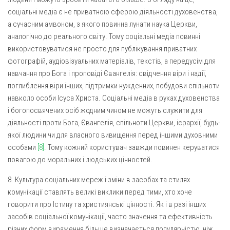
соціальні медіа є не приватною сферою діяльності духовенства,
а сучасним амвоном, з якого повинна лунати наука Церкви,
аналогічно до реального світу. Тому соціальні медіа повинні
використовуватися не просто для публікування приватних
фотографій, аудіовізуальних матеріалів, текстів, а передусім для
навчання про Бога і проповіді Євангелія: свідчення віри і надії,
поглиблення віри інших, підтримки нужденних, побудови спільноти
навколо особи Ісуса Христа. Соціальні медіа в руках духовенства
і богопосвячених осіб жодним чином не можуть служити для
діяльності проти Бога, Євангелія, спільноти Церкви, ієрархії, будь-
якої людини чи для власного вивищення перед іншими духовними
особами
[8]
. Тому кожний користувач завжди повинен керуватися
повагою до моральних і людських цінностей.
8. Культура соціальних мереж і зміни в засобах та стилях
комунікації ставлять великі виклики перед тими, хто хоче
говорити про Істину та християнські цінності. Як і в разі інших
засобів соціальної комунікації, часто значення та ефективність
різних форм вираження більше визначається популярністю, ніж