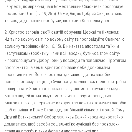
Вознесіння ГНІХ (с. Витівка)
на хресті, помираючи, наш Божественний Спаситель проповідує
Вознесіння Господнього (м. Кобеляки)
про любов Отця (Ів. 19, 26 н). Отже, Він, як Добрий Сіяч, постійно
Пророка Іллі (смт. Білики)
та всюди, де тільки перебував, ніс слово Євангелія у світ.
Різдва Пресвятої Богородиці (с. Вільховатка)
2. Христос заповів своїй святій обручниці Церкві та її членам:
«Ідіть по всьому світі по всьому світу та проповідуйте Євангелію
Св. Апостола Андрія Первозванного (с. Засулля)
всякому творінню» (Мр. 16, 15). Він наказав апостолам та їхнім
Св. Миколая (с. Деменки)
наступникам «зробити учнями всі народи», бути «світлом світу»
Успіння Пресвятої Богородиці (м. Кременчук)
й проголошувати Добру новину повсюди та повсякчас. Протягом
свого життя на землі Христос показав себе досконалим
Успіння Пресвятої Богородиці (м. Лубни)
проповідником. Його апостоли вдавалися до тих засобів
Парохії Сумської області
соціальної комунікації, що були тоді доступні. Тож і тепер потрібно
Введення в храм Богородиці (м. Суми)
поширювати Христове послання за допомогою сучасних медіа.
Багато людей не матимуть можливості почути Господньої
Матері Божої Неустанної Помочі (м. Охтирка)
Благовісті, якщо Церква не використає новітніх технічних засобів,
Монастирі
щоб сповіщати Боже Слово дедалі більшій кількості людей. Тому
Другий Ватиканський Собор закликав Божий народ «одностайно
Свято-Покровський монастир оо Василіян
домагатися, щоб засоби соціальної комунікації без проволоки
Свято-Івано-Павлівський монастир сестер Згромадження
стали на службу різним формам апостольської праці