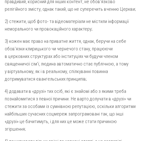
правдивий, корисний для інших контент, не обов’язково
релігійного змісту, однак такий, що не суперечить вченню Церкви;
2) стежити, щоб фото- та відеоматеріали не містили інформації
неморального чи провокаційного характеру;
3) кожен має право на приватне життя, однак, беручи на себе
обов’язки клирицького чи чернечого стану, працюючи
в церковних структурах або інституціях чи будучи членом
священничої сім’ї, людина автоматично стає публічною, а тому
у віртуальному, як і в реальному, спілкуванні повинна
дотримуватися євангельських принципів;
4) додавати в «друзі» тих осіб, які є знайомі або з якими треба
познайомитися з певної причини. Не варто долучати в «друзі» чи
стежити за особами із сумнівною репутацією, оскільки алгоритми
найбільших сучасних соцмереж запрограмовані так, що інші
«друзі» це бачитимуть, і для них це може стати причиною
згіршення;