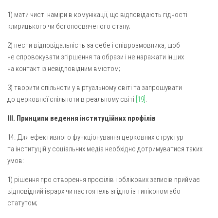
1) мати чисті наміри в комунікації, що відповідають гідності
клирицького чи богопосвяченого стану;
2) нести відповідальність за себе і співрозмовника, щоб
не спровокувати згіршення та образи і не наражати інших
на контакт із невідповідним вмістом;
3) творити спільноти у віртуальному світі та запрошувати
до церковної спільноти в реальному світі
[19]
.
ІІІ. Принципи ведення інституційних профілів
14. Для ефективного функціонування церковних структур
та інституцій у соціальних медіа необхідно дотримуватися таких
умов:
1) рішення про створення профілів і облікових записів приймає
відповідний ієрарх чи настоятель згідно із типіконом або
статутом;