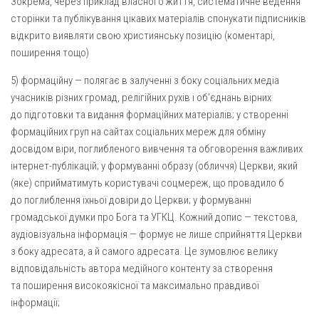
Зокрема, через приклад власного життя, систематичне ведення
сторінки та публікування цікавих матеріалів спонукати підписників
відкрито виявляти свою християнську позицію (коментарі,
поширення тощо)
5) формаційну — полягає в залученні з боку соціальних медіа
учасників різних громад, релігійних рухів і об’єднань вірних
до підготовки та видання формаційних матеріалів; у створенні
формаційних груп на сайтах соціальних мереж для обміну
досвідом віри, поглибленого вивчення та обговорення важливих
інтернет-публікацій; у формуванні образу (обличчя) Церкви, який
(яке) сприйматимуть користувачі соцмереж, що провадило б
до поглиблення їхньої довіри до Церкви; у формуванні
громадської думки про Бога та УГКЦ. Кожний допис — текстова,
аудіовізуальна інформація — формує не лише сприйняття Церкви
з боку адресата, а й самого адресата. Це зумовлює велику
відповідальність автора медійного контенту за створення
та поширення високоякісної та максимально правдивої
інформації;