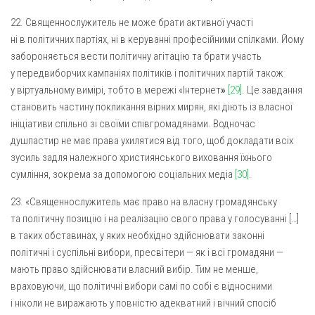
22. Священнослужитель не може брати активної участі
ні в політичних партіях, ні в керуванні професійними спілками. Йому
забороняється вести політичну агітацію та брати участь
у передвиборчих кампаніях політиків і політичних партій також
у віртуальному вимірі, тобто в мережі «Інтернет
»
[29]
. Це завдання
становить частину покликання вірних мирян, які діють із власної
ініціативи спільно зі своїми співгромадянами. Водночас
душпастир не має права ухилятися від того, щоб докладати всіх
зусиль задля належного християнського виховання їхнього
сумління, зокрема за допомогою соціальних медіа
[30]
.
23. «Священнослужитель має право на власну громадянську
та політичну позицію і на реалізацію свого права у голосуванні […]
в таких обставинах, у яких необхідно здійснювати законні
політичні і суспільні вибори, пресвітери — як і всі громадяни —
мають право здійснювати власний вибір. Тим не менше,
враховуючи, що політичні вибори самі по собі є відносними
і ніколи не виражають у повністю адекватний і вічний спосіб