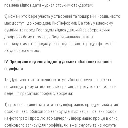
повинна відповідати журналістським стандартам;
9) кожен, хто бере участь у створенні та поширенні новин, часто
має доступ і до конфіденційної інформації, а тому у власному
сумлінні та перед Господом відповідальний за збереження
довірених йому таємниць. Звідси випливає також
неприпустимість продажу чи передачі такого роду інформації
з будь-якою метою.
IV. Принципи ведення індивідуальних облікових записів
і профілів
15. Духовенство та члени інститутів богопосвяченого життя
повинні дотримуватися певних правил, які регулюють публічне
ведення приватних профілів, зокрема:
1) профіль повинен містити чітку інформацію про духовний стан
особи в назві облікового запису, ідентифікаційні ознаки особи
на фотографії профілю або вичерпну інформацію про це в описі
облікового запису (для профілів, які вже існують та не можуть