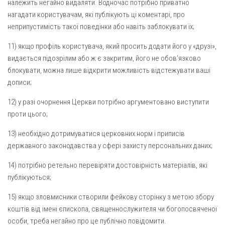
належить негайно видаляти. Водночас потрібно приватно
нагадати користувачам, які публікують ці коментарі, про
неприпустимість такої поведінки або навіть заблокувати їх;
11) якщо профіль користувача, який просить додати його у «друзі»,
видається підозрілим або ж є закритим, його не обов’язково
блокувати, можна лише відкрити можливість відстежувати ваші
дописи;
12) у разі очорнення Церкви потрібно аргументовано виступити
проти цього;
13) необхідно дотримуватися церковних норм і приписів
державного законодавства у сфері захисту персональних даних;
14) потрібно ретельно перевіряти достовірність матеріалів, які
публікуються;
15) якщо зловмисники створили фейкову сторінку з метою збору
коштів від імені єпископа, священнослужителя чи богопосвяченої
особи, треба негайно про це публічно повідомити.