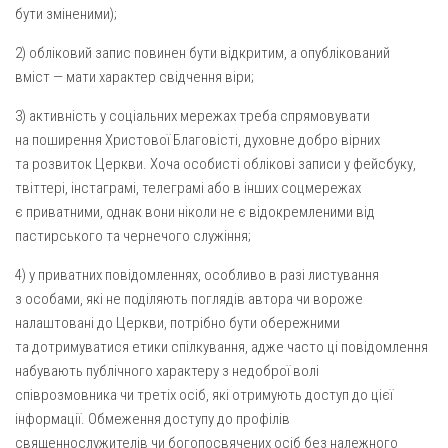
бути зміненими);
2) обліковий запис повинен бути відкритим, а опублікований
вміст — мати характер свідчення віри;
3) активність у соціальних мережах треба спрямовувати
на поширення Христової Благовісті, духовне добро вірних
та розвиток Церкви. Хоча особисті облікові записи у фейсбуку,
твіттері, інстаграмі, телеграмі або в інших соцмережах
є приватними, однак вони ніколи не є відокремленими від
пастирського та чернечого служіння;
4) у приватних повідомленнях, особливо в разі листування
з особами, які не поділяють поглядів автора чи вороже
налаштовані до Церкви, потрібно бути обережними
та дотримуватися етики спілкування, адже часто ці повідомлення
набувають публічного характеру з недоброї волі
співрозмовника чи третіх осіб, які отримують доступ до цієї
інформації. Обмеження доступу до профілів
священнослужителів чи богопосвячених осіб без належного