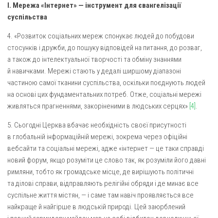
I. Мережа «Інтернет» — інструмент для євангелізації
Оголошення
суспільства
Трансляції
4. «Розвиток соціальних мереж спонукає людей до побудови
стосунків і дружби, до пошуку відповідей на питання, до розваг,
а також до інтелектуальної творчості та обміну знаннями
й навичками. Мережі стають у дедалі ширшому діапазоні
частиною самої тканини суспільства, оскільки поєднують людей
на основі цих фундаментальних потреб. Отже, соціальні мережі
живляться прагненнями, закоріненими в людських серцях»
[4]
.
5. Сьогодні Церква вбачає необхідність своєї присутності
в глобальній інформаційній мережі, зокрема через офіційні
вебсайти та соціальні мережі, адже «інтернет — це таки справді
новий форум, якщо розуміти це слово так, як розуміли його давні
римляни, тобто як громадське місце, де вирішують політичні
та ділові справи, відправляють релігійні обряди і де минає все
суспільне життя містян, — і саме там навіч проявляється все
найкраще й найгірше в людській природі. Цей заюрблений