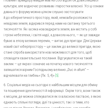
і повний гармидеру майдан мав на собі відбиток довколишньої
культури, але водночас розвивав і паростки власної. Усі ці ознаки
давнього форуму можна цілком слушно застосувати
й до кібернетичного простору, який, немовби розложиста
невідома земля, відкрився перед нами на світанку третього
тисячоліття. Як і всяка нововідкрита земля, він містить у собі
і грізні небезпеки, і світлі надії, а довкола нього, — як це завжди
буває в епоху великих перемін, — витає дух пригоди. Для Церкви
новий світ кіберпростору — це заклик до великої пригоди, якою
стане спроба використати нові можливості для того, щоб
сповіщати євангельське послання. Відгукуватися на такий
заклик — це якраз і означає на початку нового тисячоліття
залишатися вірним Господньому велінню „Duc in altum“ —
відчалювати на глибінь» (Лк. 5, 4)»
[5]
.
6. Соціальні медіа на сьогодні є найбільшим місцем для обміну
та поширення ідентичності й інформації. Окрім того, вони також
є місцем, де можна спілкуватися як із власною паствою, з якою
єднають спільні погляди, ідеї та цінності, так і з тими, хто