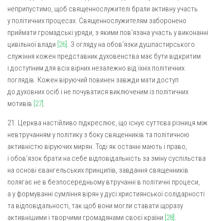
неприпустимо, щоб священнослужителі брали активну участь
у політичних процесах. Священнослужителям заборонено
приймати громадські уряди, з якими пов’язана участь у виконанні
цивільної влади
[26]
. З огляду на обов’язки душпастирського
служіння кожен представник духовенства має бути відкритим
і доступним для всіх вірних незалежно від їхніх політичних
поглядів. Кожен віруючий повинен завжди мати доступ
до духовних осіб і не почуватися виключеним із політичних
мотивів
[27]
.
21. Церква настійливо підкреслює, що існує суттєва різниця між
невтручанням у політику з боку священників та політичною
активністю віруючих мирян. Тоді як останні мають і право,
і обов’язок брати на себе відповідальність за зміну суспільства
на основі євангельських принципів, завдання священників
полягає не в безпосередньому втручанні в політичні процеси,
а у формуванні сумління вірян у дусі християнської солідарності
та відповідальності, так щоб вони могли ставати щоразу
активнішими і творчими громадянами своєї країни
[28]
.