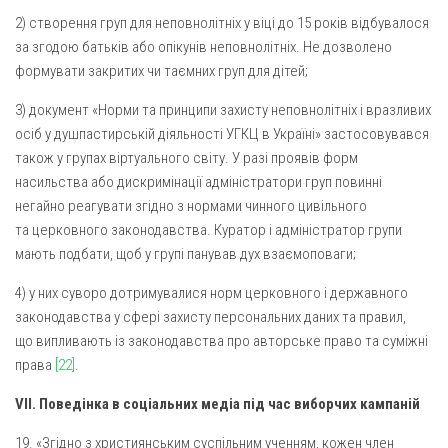
2) створення груп для неповнолітніх у віці до 15 років відбувалося
за згодою батьків або опікунів неповнолітніх. Не дозволено
формувати закритих чи таємних груп для дітей;
3) документ «Норми та принципи захисту неповнолітніх і вразливих
осіб у душпастирській діяльності УГКЦ в Україні» застосовувався
також у групах віртуального світу. У разі проявів форм
насильства або дискримінації адміністратори груп повинні
негайно реагувати згідно з нормами чинного цивільного
та церковного законодавства. Куратор і адміністратор групи
мають подбати, щоб у групі панував дух взаємоповаги;
4) у них суворо дотримувалися норм церковного і державного
законодавства у сфері захисту персональних даних та правил,
що випливають із законодавства про авторське право та суміжні
права
[22]
.
VII. Поведінка в соціальних медіа під час виборчих кампаній
19. «Згідно з християнським суспільним ученням, кожен член