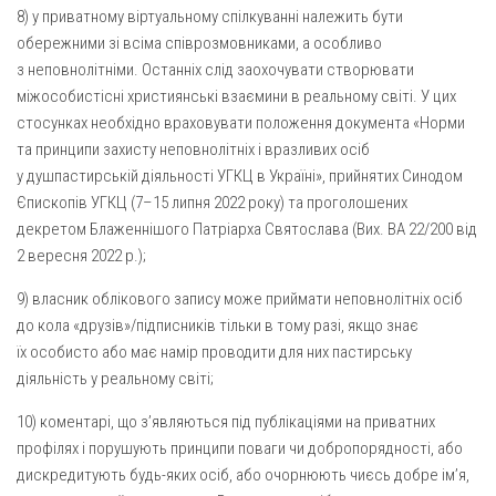
8) у приватному віртуальному спілкуванні належить бути
обережними зі всіма співрозмовниками, а особливо
з неповнолітніми. Останніх слід заохочувати створювати
міжособистісні християнські взаємини в реальному світі. У цих
стосунках необхідно враховувати положення документа «Норми
та принципи захисту неповнолітніх і вразливих осіб
у душпастирській діяльності УГКЦ в Україні», прийнятих Синодом
Єпископів УГКЦ (7–15 липня 2022 року) та проголошених
декретом Блаженнішого Патріарха Святослава (Вих. ВА 22/200 від
2 вересня 2022 р.);
9) власник облікового запису може приймати неповнолітніх осіб
до кола «друзів»/підписників тільки в тому разі, якщо знає
їх особисто або має намір проводити для них пастирську
діяльність у реальному світі;
10) коментарі, що з’являються під публікаціями на приватних
профілях і порушують принципи поваги чи добропорядності, або
дискредитують будь-яких осіб, або очорнюють чиєсь добре ім’я,