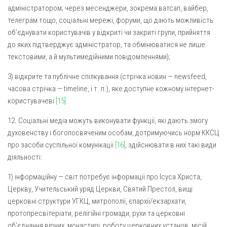
адміністратором; через месенджери, зокрема ватсап, вайбер,
телеграм тощо, соціальні мережі, форуми, що дають можливість
об’єднувати користувачів у відкриті чи закриті групи, прийняття
до яких підтверджує адміністратор, та обмінюватися не лише
текстовими, а й мультимедійними повідомленнями);
3) відкрите та публічне спілкування (стрічка новин —
newsfeed
,
часова стрічка —
timeline,
і т. п.), яке доступне кожному інтернет-
користувачеві
[15]
.
12. Соціальні медіа можуть виконувати функції, які дають змогу
духовенству і богопосвяченим особам, дотримуючись норм ККСЦ
про засоби суспільної комунікації
[16]
, здійснювати в них такі види
діяльності:
1) інформаційну — світ потребує інформації про Ісуса Христа,
Церкву, Учительський уряд Церкви, Святий Престол, вищі
церковні структури УГКЦ, митрополії, єпархії/екзархати,
протопресвітеріати, релігійні громади, рухи та церковні
об’єднання вірних, монастирі, роботу церковних установ, місій,