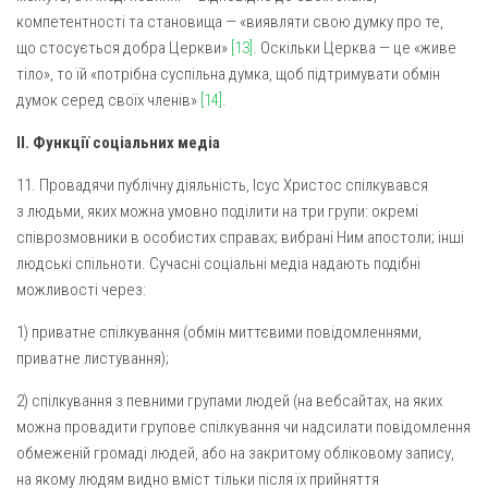
компетентності та становища — «виявляти свою думку про те,
що стосується добра Церкви»
[13]
. Оскільки Церква — це «живе
тіло», то їй «потрібна суспільна думка, щоб підтримувати обмін
думок серед своїх членів»
[14]
.
II. Функції соціальних медіа
11. Провадячи публічну діяльність, Ісус Христос спілкувався
з людьми, яких можна умовно поділити на три групи: окремі
співрозмовники в особистих справах; вибрані Ним апостоли; інші
людські спільноти. Сучасні соціальні медіа надають подібні
можливості через:
1) приватне спілкування (обмін миттєвими повідомленнями,
приватне листування);
2) спілкування з певними групами людей (на вебсайтах, на яких
можна провадити групове спілкування чи надсилати повідомлення
обмеженій громаді людей, або на закритому обліковому запису,
на якому людям видно вміст тільки після їх прийняття