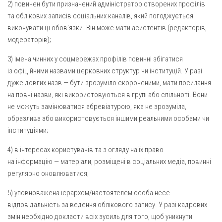
2) повинен бути призначений адміністратор створених профілів
та облікових записів соціальних каналів, який погоджується
виконувати ці обов’язки. Він може мати асистентів (редакторів,
модераторів);
3) імена чинних у соцмережах профілів повинні збігатися
із офіційними назвами церковних структур чи інституцій. У разі
дуже довгих назв — бути зрозуміло скороченими, мати посилання
на повні назви, які використовуються в групі або спільноті. Вони
не можуть замінюватися абревіатурою, яка не зрозуміла,
образлива або використовується іншими реальними особами чи
інституціями;
4) в інтересах користувачів та з огляду на їх право
на інформацію — матеріали, розміщені в соціальних медіа, повинні
регулярно оновлюватися;
5) уповноважена ієрархом/настоятелем особа несе
відповідальність за ведення облікового запису. У разі кадрових
змін необхідно докласти всіх зусиль для того, щоб уникнути