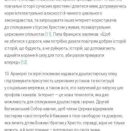
повчальні історії сучасних християн і ділитися ними, дотримуючись
норм інтелектуальної власності й чинного цивільного
законодавства, та запрошувати інших інтернет-користувачів
до спілкування з Ісусом Христом у живих, позавіртуальних
церковних спільнотах
[11]
. Папа Франциск закликав: «Щоб
не збитися з дороги, нам потрібно дихати повітрям добрих історій:
історій, що будують, а не руйнують; історій, що допомагають
віднайти коріння й силу для того, аби разом прямувати
вперед»
[12]
.
10. Архиєреї та ієреї покликані надавати душпастирську опіку
і підтримувати присутність церковних установ та інституцій
у соціальних мережах, а також всіх, хто залучений до запуску цих
профілів і каналів. Інтернет — це нова технологія, яка дає
можливість для спілкування душпастирів і вірних. Другий
Ватиканський Собор навчає, щоб члени Церкви відкривали
пастирям «свої потреби й бажання з тією свободою та довірою,
яка личить дітям Божим і братам у Христі»; справді, вірні не тільки
можуть, а й іноді повинні — відповідно до своїх знань,