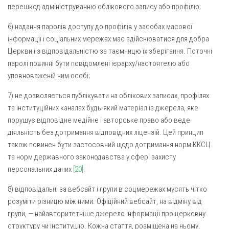
перешкод адмініструванню облікового запису або профілю;
6) надання паролів доступу до профілів у засобах масової
інформації і соціальних мережах має здійснюватися для добра
Церкви і з відповідальністю за таємницю їх зберігання. Поточні
паролі повинні бути повідомлені ієрарху/настоятелю або
уповноваженій ним особі;
7) не дозволяється публікувати на облікових записах, профілях
та інституційних каналах будь-який матеріал із джерела, яке
порушує відповідне медійне і авторське право або веде
діяльність без дотримання відповідних ліцензій. Цей принцип
також повинен бути застосовний щодо дотримання норм ККСЦ
та норм державного законодавства у сфері захисту
персональних даних
[20]
;
8) відповідальні за вебсайт і групи в соцмережах мусять чітко
розуміти різницю між ними. Офіційний вебсайт, на відміну від
групи, — найавторитетніше джерело інформації про церковну
структуру чи інституцію. Кожна стаття, розміщена на ньому,