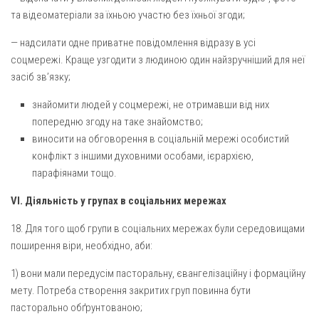
та відеоматеріали за їхньою участю без їхньої згоди;
— надсилати одне приватне повідомлення відразу в усі
соцмережі. Краще узгодити з людиною один найзручніший для неї
засіб зв’язку;
знайомити людей у соцмережі, не отримавши від них
попередню згоду на таке знайомство;
виносити на обговорення в соціальній мережі особистий
конфлікт з іншими духовними особами, ієрархією,
парафіянами тощо.
VI. Діяльність у групах в соціальних мережах
18. Для того щоб групи в соціальних мережах були середовищами
поширення віри, необхідно, аби:
1) вони мали передусім пасторальну, євангелізаційну і формаційну
мету. Потреба створення закритих груп повинна бути
пасторально обґрунтованою;