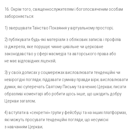
16. Окрім того, священнослужителям і богопосвяченим особам
забороняється:
1) звершувати Таїнство Покаяння у віртуальному просторі;
2) публікувати будь-які матеріали з облікових записів і профілів
із джерела, яке порушує чинне цивільне чи церковне
законодавство у сфері масмедіа та авторського права або
не має відповідних ліцензій;
3) у своїх дописах у соцмережах висловлювати тенденційні чи
невірогідні погляди; піддавати сумніву правди віри; висловлювати
думки, які суперечать Святому Письму та вченню Церкви; писати
образливі коментарі або робити щось інше, що шкодить добру
Церкви загалом;
4) вступати в «секретні» групи у фейсбуці та на інших платформах,
які можуть просувати тенденційні погляди, що несумісні
з навчанням Церкви;