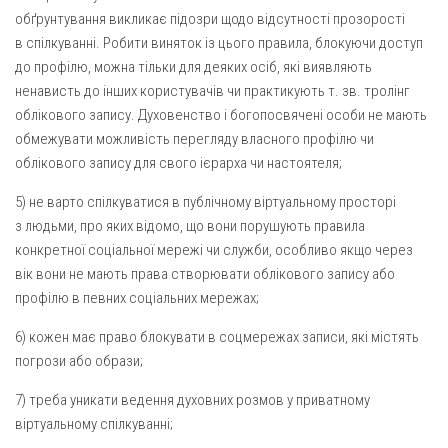
обґрунтування викликає підозри щодо відсутності прозорості
в спілкуванні. Робити виняток із цього правила, блокуючи доступ
до профілю, можна тільки для деяких осіб, які виявляють
ненависть до інших користувачів чи практикують т. зв. тролінг
облікового запису. Духовенство і богопосвячені особи не мають
обмежувати можливість перегляду власного профілю чи
облікового запису для свого ієрарха чи настоятеля;
5) не варто спілкуватися в публічному віртуальному просторі
з людьми, про яких відомо, що вони порушують правила
конкретної соціальної мережі чи служби, особливо якщо через
вік вони не мають права створювати облікового запису або
профілю в певних соціальних мережах;
6) кожен має право блокувати в соцмережах записи, які містять
погрози або образи;
7) треба уникати ведення духовних розмов у приватному
віртуальному спілкуванні;