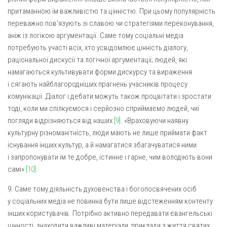
притаманною їм важливістю та цінністю. При цьому популярність
переважно пов’язують зі славою чи стратегіями переконування,
аніж із логікою аргументації. Саме тому соціальні медіа
потребують участі всіх, хто усвідомлює цінність діалогу,
раціональної дискусії та логічної аргументації; людей, які
намагаються культивувати форми дискурсу та вираження
і сягають найблагородніших прагнень учасників процесу
комунікації. Діалог і дебати можуть також процвітати і зростати
тоді, коли ми спілкуємося і серйозно сприймаємо людей, чиї
погляди відрізняються від наших
[9]
. «Враховуючи наявну
культурну різноманітність, люди мають не лише приймати факт
існування інших культур, а й намагатися збагачуватися ними
і запропонувати їм те добре, істинне і гарне, чим володіють вони
самі»
[10]
.
9. Саме тому діяльність духовенства і богопосвячених осіб
у соціальних медіа не повинна бути лише відстеженням контенту
інших користувачів. Потрібно активно передавати євангельські
цінності, знаходити важливі матеріали, приклади з життя святих,