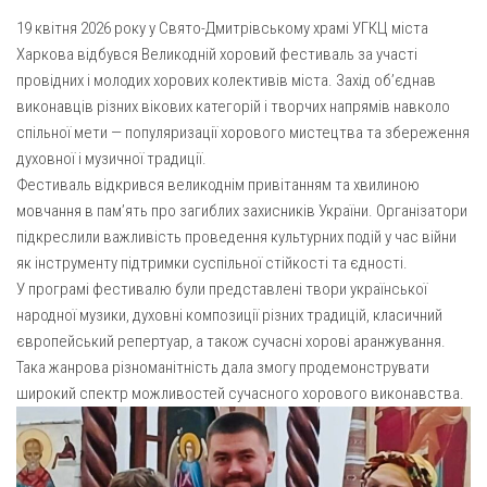
Газета Християнський голос
Архистратига Михаїла (м. Люботин)
19 квітня 2026 року у Свято-Дмитрівському храмі УГКЦ міста
Покрови Пресвятої Богородиці (с. Вільча)
Надруковані числа
Харкова відбувся Великодній хоровий фестиваль за участі
провідних і молодих хорових колективів міста. Захід об’єднав
Преображенська парафія (м. Лозова)
Молитви
виконавців різних вікових категорій і творчих напрямів навколо
Парафія Благовіщення Пресвятої Богородиці (смт
Галерея
спільної мети — популяризації хорового мистецтва та збереження
Золочів)
духовної і музичної традиції.
Рух pro-life
Парафія Різдва Пресвятої Богородиці м. Берестин
Фестиваль відкрився великоднім привітанням та хвилиною
(Красноград)
мовчання в пам’ять про загиблих захисників України. Організатори
підкреслили важливість проведення культурних подій у час війни
Парохії Полтавської області
як інструменту підтримки суспільної стійкості та єдності.
Пресвятої Трійці (м. Полтава)
У програмі фестивалю були представлені твори української
Всіх Святих українського народу (м. Полтава)
народної музики, духовні композиції різних традицій, класичний
європейський репертуар, а також сучасні хорові аранжування.
Свято-Юріївська парафія (м. Полтава)
Така жанрова різноманітність дала змогу продемонструвати
Архистратига Михаїла (с. Пригарівка)
широкий спектр можливостей сучасного хорового виконавства.
Благовіщення Пресвятої Богородиці (с. Шевченки)
Введення у храм Пресвятої Богородиці (с. Дашківка)