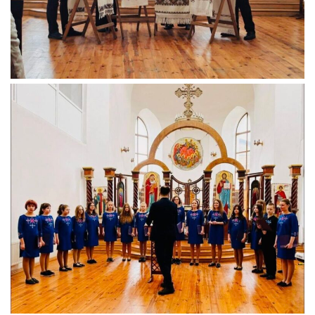
Св. Йосифа ОПДМ
Монастир сестер милосердя Св. Вінкентія. Дім Милосердя
Монастир Успення Пресвятої Богородиці Сестер Чину
Святого Василія Великого
Комісії
Катехитична комісія
Комісія у справах молоді
Комісія у справах родини
Комісія з питань душпастирства охорони здоров’я
Спільноти
Квіти Слобожанщини
Харківщина
Полтавщина
Сумщина