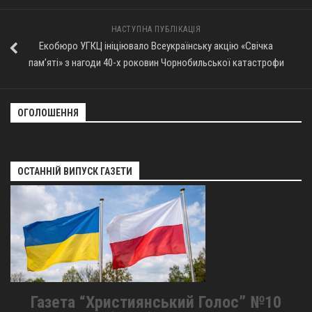
НАСТУПНА ПУБЛІКАЦІЯ
Екобюро УГКЦ ініціювало Всеукраїнську акцію «Свічка
пам’яті» з нагоди 40-х роковин Чорнобильської катастрофи
ОГОЛОШЕННЯ
ОСТАННІЙ ВИПУСК ГАЗЕТИ
Газета “Християнський Голос” №10