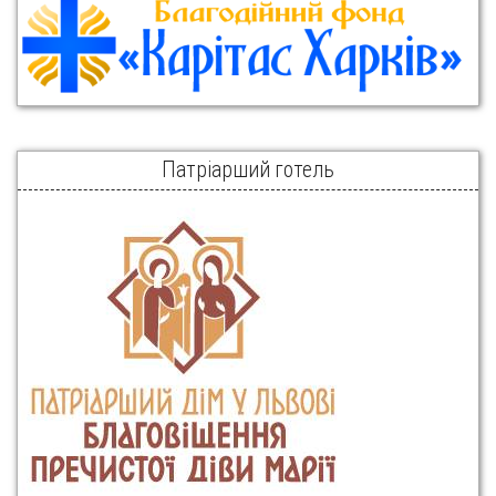
Патріарший готель