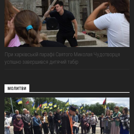
При харківській парафії Святого Миколая Чудотворця
успішно завершився дитячий табір
МОЛИТВИ