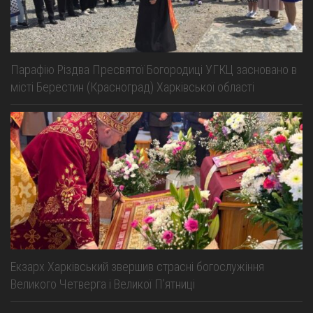
Парафію Різдва Пресвятої Богородиці УГКЦ засновано в
місті Берестин (Красноград) Харківської області
Екзарх Харківський звершив страсні богослужіння
Великого Четверга і Великої Пʼятниці