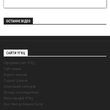
ОСТАННЄ ВІДЕО
САЙТИ УГКЦ
Офіційний сайт УГКЦ
Сайт новин
Кодекс канонів
Східних Церков
Церковний календар
Монаші згромадження
Мапа парафій УГКЦ
(постійно доповнюється)