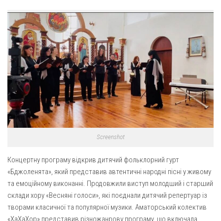
Оголошення
Трансляції
Screenshot
Концертну програму відкрив дитячий фольклорний гурт
«Бджоленята», який представив автентичні народні пісні у живому
та емоційному виконанні. Продовжили виступ молодший і старший
склади хору «Весняні голоси», які поєднали дитячий репертуар із
творами класичної та популярної музики. Аматорський колектив
«ХаХаХор» представив різножанрову програму, що включала