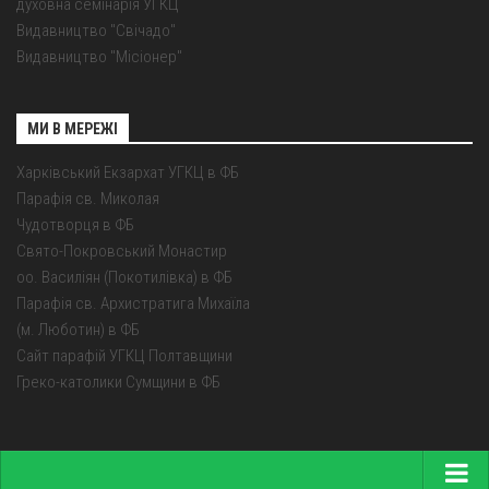
духовна семінарія УГКЦ
Видавництво "Свічадо"
Видавництво "Місіонер"
МИ В МЕРЕЖІ
Харківський Екзархат УГКЦ в ФБ
Парафія св. Миколая
Чудотворця в ФБ
Свято-Покровський Монастир
оо. Василіян (Покотилівка) в ФБ
Парафія св. Архистратига Михаїла
(м. Люботин) в ФБ
Сайт парафій УГКЦ Полтавщини
Греко-католики Сумщини в ФБ