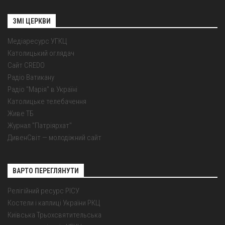
ЗМІ ЦЕРКВИ
Медіаресурс УГКЦ
Католицький оглядач
Сайт CREDO
Радіо Ватикану
Радіо "Марія" в Україні
Католицьке телебачення
Живе ТБ
Журнал "Патріярхат"
ДивенСвіт — молодіжний сайт
ВАРТО ПЕРЕГЛЯНУТИ
Релігійний ресурс РІСУ
Костели і каплиці України РКЦ
Київська Трьохсвятительська