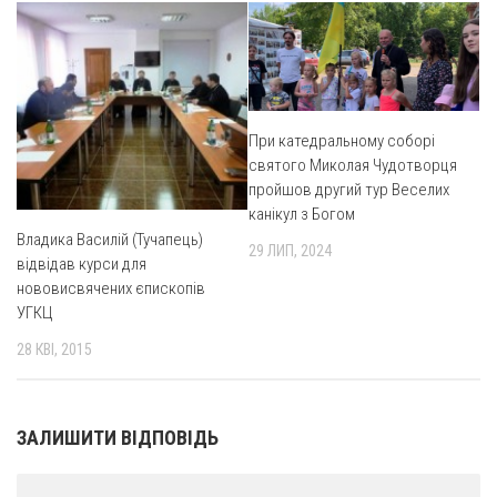
При катедральному соборі
святого Миколая Чудотворця
пройшов другий тур Веселих
канікул з Богом
Владика Василій (Тучапець)
29 ЛИП, 2024
відвідав курси для
нововисвячених єпископів
УГКЦ
28 КВІ, 2015
ЗАЛИШИТИ ВІДПОВІДЬ