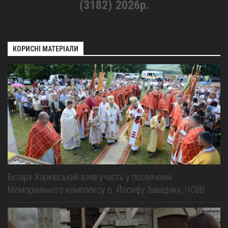
(3182) 2026р.
КОРИСНІ МАТЕРІАЛИ
Екзарх Харківський взяв участь у посвяченні
Меморіального комплексу о. Йосифу Завадяку, ЧСВВ