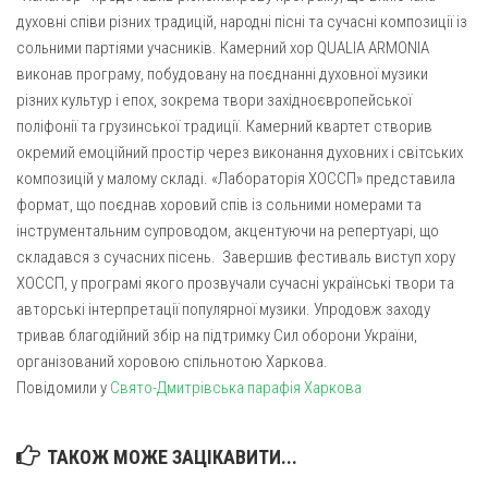
духовні співи різних традицій, народні пісні та сучасні композиції із
сольними партіями учасників. Камерний хор QUALIA ARMONIA
виконав програму, побудовану на поєднанні духовної музики
різних культур і епох, зокрема твори західноєвропейської
поліфонії та грузинської традиції. Камерний квартет створив
окремий емоційний простір через виконання духовних і світських
композицій у малому складі. «Лабораторія ХОССП» представила
формат, що поєднав хоровий спів із сольними номерами та
інструментальним супроводом, акцентуючи на репертуарі, що
складався з сучасних пісень. Завершив фестиваль виступ хору
ХОССП, у програмі якого прозвучали сучасні українські твори та
авторські інтерпретації популярної музики. Упродовж заходу
тривав благодійний збір на підтримку Сил оборони України,
організований хоровою спільнотою Харкова.
Повідомили у
Свято-Дмитрівська парафія Харкова
ТАКОЖ МОЖЕ ЗАЦІКАВИТИ...