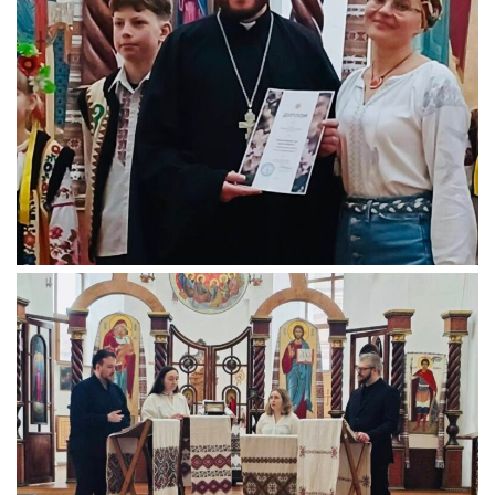
Вознесіння ГНІХ (с. Витівка)
Вознесіння Господнього (м. Кобеляки)
Пророка Іллі (смт. Білики)
Різдва Пресвятої Богородиці (с. Вільховатка)
Св. Апостола Андрія Первозванного (с. Засулля)
Св. Миколая (с. Деменки)
Успіння Пресвятої Богородиці (м. Кременчук)
Успіння Пресвятої Богородиці (м. Лубни)
Парохії Сумської області
Введення в храм Богородиці (м. Суми)
Матері Божої Неустанної Помочі (м. Охтирка)
Монастирі
Свято-Покровський монастир оо Василіян
Свято-Івано-Павлівський монастир сестер Згромадження