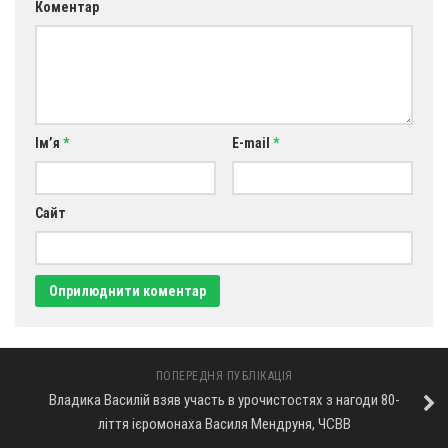
Коментар
Ім’я
*
E-mail
*
Сайт
ПОПЕРЕДНЯ ПУБЛІКАЦІЯ
Владика Василій взяв участь в урочистостях з нагоди 80-
ліття ієромонаха Василя Мендруня, ЧСВВ