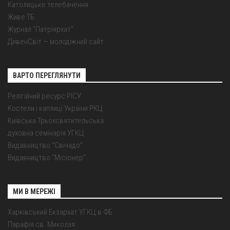
Католицьке телебачення
Живе ТБ
Журнал "Патріярхат"
ДивенСвіт — молодіжний сайт
ВАРТО ПЕРЕГЛЯНУТИ
Релігійний ресурс РІСУ
Костели і каплиці України РКЦ
Київська Трьохсвятительська
духовна семінарія УГКЦ
Видавництво "Свічадо"
Видавництво "Місіонер"
МИ В МЕРЕЖІ
Харківський Екзархат УГКЦ в ФБ
Парафія св. Миколая