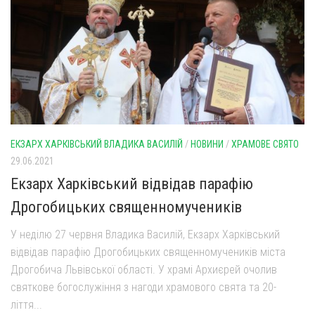
ЕКЗАРХ ХАРКІВСЬКИЙ ВЛАДИКА ВАСИЛІЙ
/
НОВИНИ
/
ХРАМОВЕ СВЯТО
29.06.2021
Екзарх Харківський відвідав парафію
Дрогобицьких священномучеників
У неділю 27 червня Владика Василій, Екзарх Харківський
відвідав парафію Дрогобицьких священномучеників міста
Дрогобича Львівської області. У храмі Архиєрей очолив
святкове богослужіння з нагоди храмового свята та 20-
ліття...