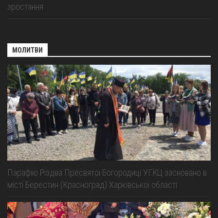
зростання
МОЛИТВИ
Парафію Різдва Пресвятої Богородиці УГКЦ засновано в
місті Берестин (Красноград) Харківської області