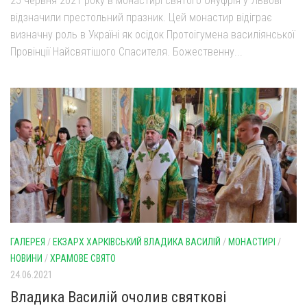
25 червня 2021 року в монастирі святого Онуфрія у Львові
відзначили престольний празник. Цей монастир відіграє
визначну роль в Україні як осідок Протоігумена василіянської
Провінції Найсвятішого Спасителя. Божественну...
ГАЛЕРЕЯ
/
ЕКЗАРХ ХАРКІВСЬКИЙ ВЛАДИКА ВАСИЛІЙ
/
МОНАСТИРІ
/
НОВИНИ
/
ХРАМОВЕ СВЯТО
24.06.2021
Владика Василій очолив святкові