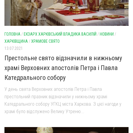
ГОЛОВНА
/
ЕКЗАРХ ХАРКІВСЬКИЙ ВЛАДИКА ВАСИЛІЙ
/
НОВИНИ
/
ХАРКІВЩИНА
/
ХРАМОВЕ СВЯТО
13.07.2021
Престольне свято відзначили в нижньому
храмі Верховних апостолів Петра і Павла
Катедрального собору
У день свята Верховних апостолів Петра і Павла
престольний празник відзначили у нижньому храмі
Катедрального собору УГКЦ міста Харкова. З цієї нагоди у
храмі було відслужено Велику Утреню...