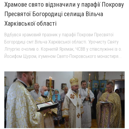
Храмове свято відзначили у парафії Покрову
Пресвятої Богородиці селища Вільча
Харківської області
Відбувся храмовий празник у парафії Покрови Пресвятої
Богородиці смт.Вільча Харківської області. Урочисту Святу
Літургію очолив о. Корнилій Яремак, ЧСВВ у співслужінні із о.
Йосифом Щуром, ігуменом Свято-Покровського монастиря...