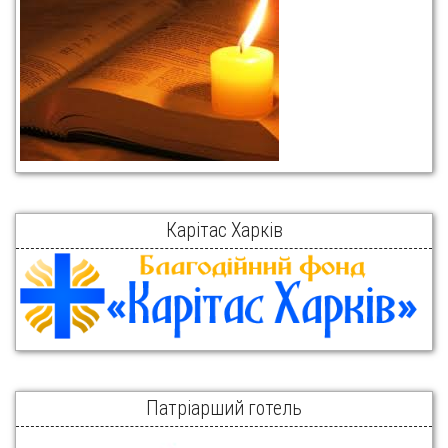
Карітас Харків
Патріарший готель