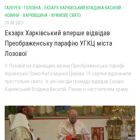
ГАЛЕРЕЯ
/
ГОЛОВНА
/
ЕКЗАРХ ХАРКІВСЬКИЙ ВЛАДИКА ВАСИЛІЙ
/
НОВИНИ
/
ХАРКІВЩИНА
/
ХРАМОВЕ СВЯТО
20.08.2021
Екзарх Харківський вперше відвідав
Преображенську парафію УГКЦ міста
Лозової
У Лозовій на Харківщині віряни Преображенської парафії
Української Греко-Католицької Церкви 19 серпня відзначили
престольне свято. Із цієї нагоди громаду відвідав Екзарх
Харківський Владика Василій. Разом із настоятелем храму...