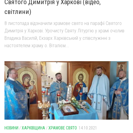
Святого Димитрія у Харкові (відео,
світлини)
8 листопада відзначили храмове свято на парафії Святого
Димитрія у Харкові. Урочисту Святу Літургію у храмі очолив
Владика Василій, Екзарх Харківський у співслужінні з
настоятелем храму о. Віталієм...
НОВИНИ
/
ХАРКІВЩИНА
/
ХРАМОВЕ СВЯТО
14.10.2021