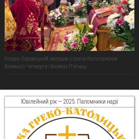
Екзарх Харківський звершив страсні богослужіння
Великого Четверга і Великої Пʼятниці
Ювілейний рік — 2025. Паломники надії