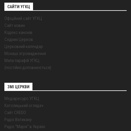
САЙТИ УГКЦ
Офіційний сайт УГКЦ
Сайт новин
Кодекс канонів
Східних Церков
Церковний календар
Монаші згромадження
Мапа парафій УГКЦ
(постійно доповнюється)
ЗМІ ЦЕРКВИ
Медіаресурс УГКЦ
Католицький оглядач
Сайт CREDO
Радіо Ватикану
Радіо "Марія" в Україні