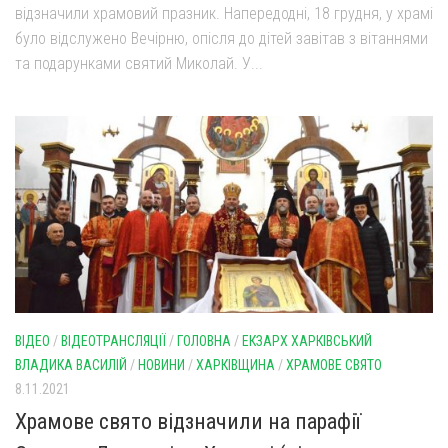
відзначили храмовий празник. Напередодні, 18 грудня, у храмі
Оголошення
було відслужено Вечірню, опісля до дітей завітав з вітаннями
та подарунками святий Миколай. У...
Трансляції
ВІДЕО
/
ВІДЕОТРАНСЛЯЦІЇ
/
ГОЛОВНА
/
ЕКЗАРХ ХАРКІВСЬКИЙ
ВЛАДИКА ВАСИЛІЙ
/
НОВИНИ
/
ХАРКІВЩИНА
/
ХРАМОВЕ СВЯТО
8.11.2021
Храмове свято відзначили на парафії