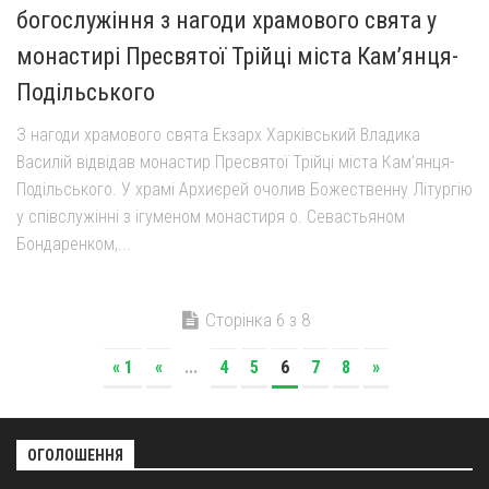
богослужіння з нагоди храмового свята у
монастирі Пресвятої Трійці міста Кам’янця-
Подільського
З нагоди храмового свята Екзарх Харківський Владика
Василій відвідав монастир Пресвятої Трійці міста Кам’янця-
Подільського. У храмі Архиєрей очолив Божественну Літургію
у співслужінні з ігуменом монастиря о. Севастьяном
Бондаренком,...
Сторінка 6 з 8
« 1
«
...
4
5
6
7
8
»
ОГОЛОШЕННЯ