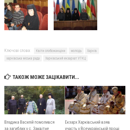
Оголошення
Трансляції
Ключові слова:
Квіти слобожанщіни
молодь
Харків
харківська міська рада
Харківський екзархат УГКЦ
ТАКОЖ МОЖЕ ЗАЦІКАВИТИ...
Владика Василій помолився
Екзарх Харківський взяв
за загиблих у с. Заквітне
участь у Всеукраїнській прощі