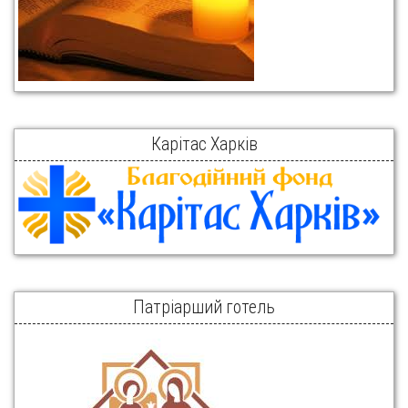
Карітас Харків
Патріарший готель