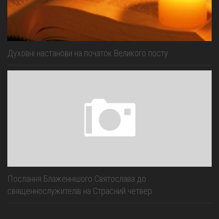
Духовні настанови на початок Великого посту
Послання Блаженнішого Святослава до
священнослужителів на Страсний четвер