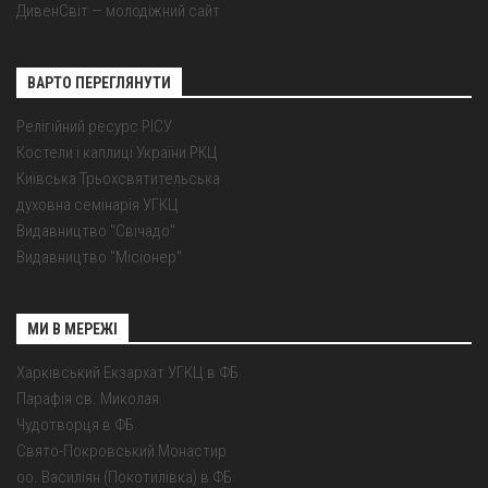
ДивенСвіт — молодіжний сайт
ВАРТО ПЕРЕГЛЯНУТИ
Релігійний ресурс РІСУ
Костели і каплиці України РКЦ
Київська Трьохсвятительська
духовна семінарія УГКЦ
Видавництво "Свічадо"
Видавництво "Місіонер"
МИ В МЕРЕЖІ
Харківський Екзархат УГКЦ в ФБ
Парафія св. Миколая
Чудотворця в ФБ
Свято-Покровський Монастир
оо. Василіян (Покотилівка) в ФБ