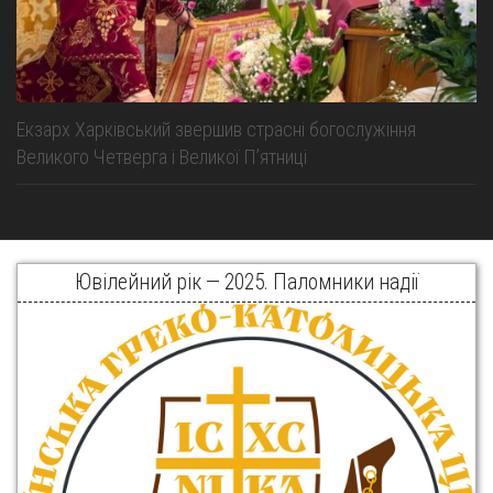
Екзарх Харківський звершив страсні богослужіння
Великого Четверга і Великої Пʼятниці
Ювілейний рік — 2025. Паломники надії