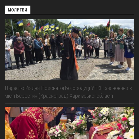
МОЛИТВИ
Парафію Різдва Пресвятої Богородиці УГКЦ засновано в
місті Берестин (Красноград) Харківської області