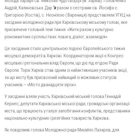
Молодь парафії св. Миколая Чудотворця (м. Харків): Головченко
Газета Християнський голос
Архистратига Михаїла (м. Люботин)
Андрій, Калиновська Дар
‘я
разом з сестрами св. Йосифа с.
Покрови Пресвятої Богородиці (с. Вільча)
Надруковані числа
Григорією (Костів), с. Неонілою ( Варениця) представляли УГКЦ на
засіданні молодіжної ради при Харківському міському голові, яке
Преображенська парафія (м. Лозова)
Молитви
присвячене головній темі тижня: «Жити разом у культурно
Парафія Благовіщення Пресвятої Богородиці (смт
Галерея
різноманітних суспільствах: повага, діалог, взаємодія»
Золочів)
Рух pro-life
Це засідання стало центральною подією Європейського тижня
Парафія Різдва Пресвятої Богородиці м. Берестин
місцевої демократії в Харкові. Координатором акції є Конгрес
(Красноград)
місцевих і регіональних влад Європи, що діє під егідою Ради
Парохії Полтавської області
Європи. Торік Харків став одним із найактивніших учасників акції,
Пресвятої Трійці (м. Полтава)
за що місту був присвоєний найвищий із можливих статусів
учасників – «Місто дванадцяти зірок».
Всіх Святих українського народу (м. Полтава)
Свято-Юріївська парафія (м. Полтава)
У засіданні взяли участь Харківський міський голова Геннадій
Кернес, депутати Харківської міської ради, громадські організації
Архистратига Михаїла (с. Пригарівка)
міста, що працюють у галузі запобігання конфліктів, представники
Благовіщення Пресвятої Богородиці (с. Шевченки)
національно-культурних і релігійних товариств Харкова.
Введення у храм Пресвятої Богородиці (с. Дашківка)
Як повідомив голова Молодіжної ради Михайло Лазарєв, для