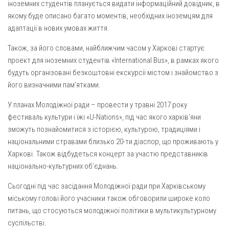
Вознесіння ГНІХ (с. Витівка)
іноземних студентів планується видати інформаційний довідник, в
якому буде описано багато моментів, необхідних іноземцям для
Вознесіння Господнього (м. Кобеляки)
адаптації в нових умовах життя.
Пророка Іллі (смт. Білики)
Також, за його словами, найближчим часом у Харкові стартує
Різдва Пресвятої Богородиці (с. Вільховатка)
проект для іноземних студентів «International Bus», в рамках якого
Св. Апостола Андрія Первозванного (с. Засулля)
будуть організовані безкоштовні екскурсії містом і знайомство з
його визначними пам’ятками.
Св. Миколая (с. Деменки)
Успіння Пресвятої Богородиці (м. Кременчук)
У планах Молодіжної ради – провести у травні 2017 року
фестиваль культури і їжі «U-Nations», під час якого харків’яни
Успіння Пресвятої Богородиці (м. Лубни)
зможуть познайомитися з історією, культурою, традиціями і
Парохії Сумської області
національними стравами близько 20-ти діаспор, що проживають у
Введення в храм Богородиці (м. Суми)
Харкові. Також відбудеться концерт за участю представників
національно-культурних об’єднань.
Матері Божої Неустанної Помочі (м. Охтирка)
Сьогодні під час засідання Молодіжної ради при Харківському
Монастирі
міському голові його учасники також обговорили широке коло
Свято-Покровський монастир оо Василіян
питань, що стосуються молодіжної політики в мультикультурному
суспільстві.
Свято-Івано-Павлівський монастир сестер Згромадження