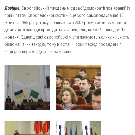
Св. Йосифа ОПДМ
Довідка.
Європейський тиждень місцевої демократії пов’язаний із
Монастир сестер милосердя Св. Вінкентія. Дім Милосердя
прийняттям Європейської хартії місцевого самоврядування 15
Монастир Успення Пресвятої Богородиці Сестер Чину
жовтня 1985 року, тому, починаючи з 2007 року, тиждень місцевої
Святого Василія Великого
демократії завжди проводиться в тиждень, на який припадає 15
жовтня. Однак деякі європейські міста планують велику кількість
Комісії
різноманітних заходів, тому в останні роки період проведення
Катехитична комісія
акції розширився до кількох місяців.
Комісія у справах молоді
Комісія у справах родини
Комісія з питань душпастирства охорони здоров’я
Спільноти
Квіти Слобожанщини
Харківщина
Полтавщина
Сумщина