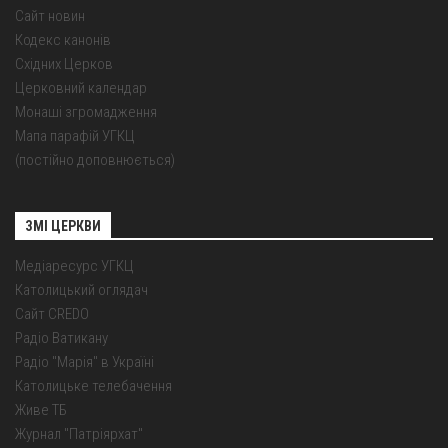
Сайт новин
Кодекс канонів
Східних Церков
Церковний календар
Монаші згромадження
Мапа парафій УГКЦ
(постійно доповнюється)
ЗМІ ЦЕРКВИ
Медіаресурс УГКЦ
Католицький оглядач
Сайт CREDO
Радіо Ватикану
Радіо "Марія" в Україні
Католицьке телебачення
Живе ТБ
Журнал "Патріярхат"