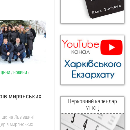
НЩИНИ
/
НОВИНИ
/
рів мирянських
Церковний календар
УГКЦ
, що на Львівщині,
дерів мирянських