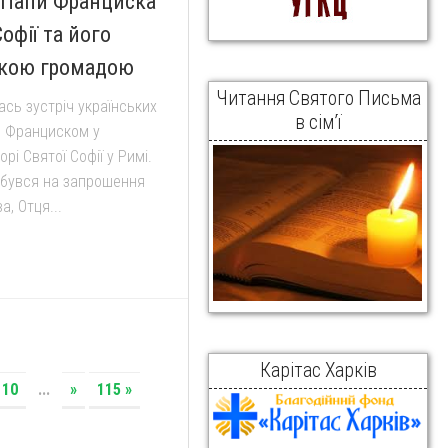
у Папи Франциска
офії та його
ською громадою
Читання Святого Письма
лась зустріч українських
в сім’ї
м Франциском у
і Святої Софії у Римі.
дбувся на запрошення
, Отця...
Карітас Харків
110
...
»
115 »