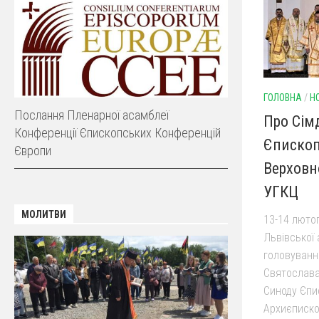
ГОЛОВНА
/
Н
Послання Пленарної асамблеї
Про Сім
Конференції Єпископських Конференцій
Єпископ
Європи
Верховн
УГКЦ
МОЛИТВИ
13-14 лютог
Львівської 
головуванн
Святослава
Синоду Єпи
Архиєписко