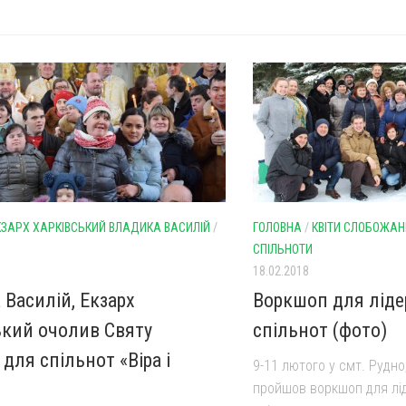
КЗАРХ ХАРКІВСЬКИЙ ВЛАДИКА ВАСИЛІЙ
/
ГОЛОВНА
/
КВІТИ СЛОБОЖА
СПІЛЬНОТИ
18.02.2018
 Василій, Екзарх
Воркшоп для ліде
ький очолив Святу
спільнот (фото)
 для спільнот «Віра і
9-11 лютого у смт. Рудно
пройшов воркшоп для лі