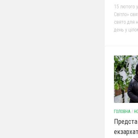
15 лютого у
Світло» свя
свято для 
день у ціло
ГОЛОВНА
/
Н
Предста
екзархат