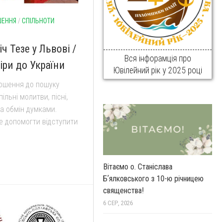
ШЕННЯ
/
СПІЛЬНОТИ
ч Тезе у Львові /
Вся інфорамція про
ри до України
Ювілейний рік у 2025 році
рошення до пошуку
ільні молитви, пісні,
та обмін думками.
е допомогти відступити
Вітаємо о. Станіслава
Бʼялковського з 10-ю річницею
священства!
6 СЕР, 2026