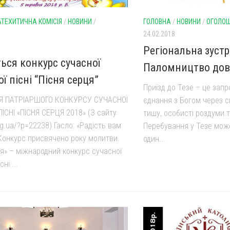
АТЕХИТИЧНА КОМІСІЯ
/
НОВИНИ
/
ГОЛОВНА
/
НОВИНИ
/
ОГОЛО
Я
24.02.2018
Регіональна зустрі
ться конкурс сучасної
Паломництво дові
ої пісні “Пісня серця”
Приїзд до Тезе – це зап
 ПАТРІАРШОГО КОНКУРСУ СУЧАСНОЇ
єднання з Богом через cп
ПІСНІ «ПІСНЯ СЕРЦЯ 2018» (З сайту
тишу, особисті роздуми 
g.ua/?p=22238) Гасло: «Радість вам
Перебування у Тезе мож
Конкурс присвячено року молитви.
один...
ця» – міжнародний конкурс сучасної
сні....