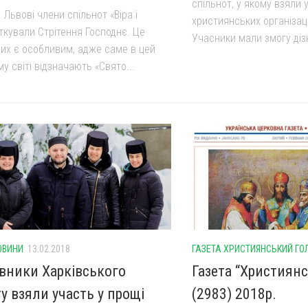
спільнот, у якому взяли
 Львові члени спільнот «Віра і
християнських організацій
ткували Стрітення Господнє. Це
Учасники мали змогу дізн
них є особливим, адже саме в цей
му світі відзначають «Свято...
ОВИНИ
13.02.2018
ГАЗЕТА ХРИСТИЯНСЬКИЙ ГО
вники Харківського
Газета “Християн
у взяли участь у прощі
(2983) 2018р.