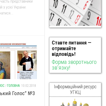
 участь представники
 з усієї України.
атися...
Ставте питання —
отримайте
відповідь!
Форма зворотнього
зв'язку!
ЛОС
/
ГОЛОВНА
10.02.2018
Інформаційний ресурс
УГКЦ
ський Голос” №3