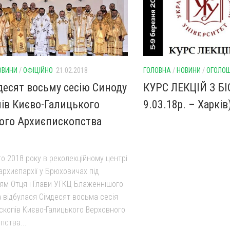
ОВИНИ
/
ОФІЦІЙНО
21.02.2018
ГОЛОВНА
/
НОВИНИ
/
ОГОЛО
десят восьму сесію Синоду
КУРС ЛЕКЦІЙ З БІ
ів Києво-Галицького
9.03.18р. – Харків
ого Архиєпископства
о 2018 року в реколекційному центрі
архиєпархії у Брюховичах під
ям Отця і Глави УГКЦ Блаженнішого
 відбулася Сімдесят восьма сесія
скопів Києво-Галицького Верховного
пства...