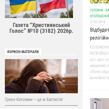
ГОЛОВНА
/
К
ОГОЛОШЕНН
27.02.2018
Газета “Християнський
Відбуде
Голос” №10 (3182) 2026р.
релігійн
ПОЛОЖЕННЯ
КОРИСНІ МАТЕРІАЛИ
РЕЛІГІЙНОЇ 
pcc.ugcc.or
звіщаємо» 
«Пісня сер
релігійної пі
Греко-Католики — це ж баптисти!