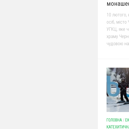
монаше
10 лютого,
осіб, міст
УГКЦ, яке 
храму Черні
чудовою на
ГОЛОВНА
/
Е
КАТЕХИТИЧНА