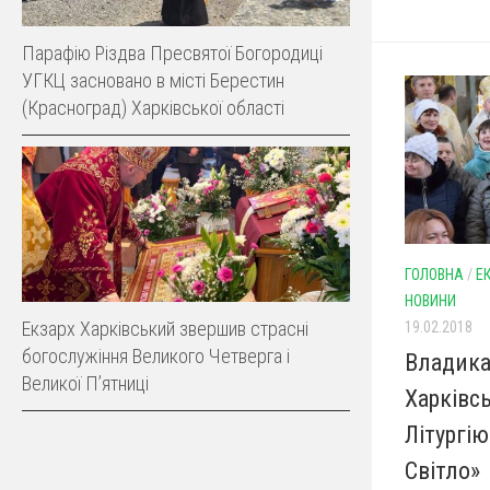
Парафію Різдва Пресвятої Богородиці
УГКЦ засновано в місті Берестин
(Красноград) Харківської області
ГОЛОВНА
/
Е
НОВИНИ
Екзарх Харківський звершив страсні
19.02.2018
богослужіння Великого Четверга і
Владика
Великої Пʼятниці
Харківс
Літургію
Світло»