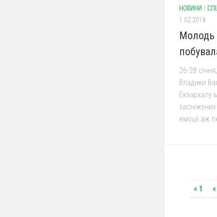
НОВИНИ
/
СП
1.02.2018
Молодь 
побувала
26-28 січня
Владики Ва
Екзархату 
засніжених 
емоції аж п
« 1
«