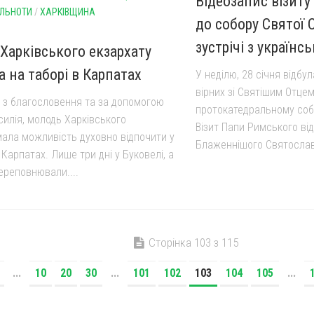
Відеозапис візит
ІЛЬНОТИ
/
ХАРКІВЩИНА
до собору Святої С
зустрічі з україн
Харківського екзархату
 на таборі в Карпатах
У неділю, 28 січня відбу
вірних зі Святішим Отце
, з благословення та за допомогою
протокатедральному собор
силія, молодь Харківського
Візит Папи Римського ві
мала можливість духовно відпочити у
Блаженнішого Святослава
Карпатах. Лише три дні у Буковелі, а
ереповнювали....
Сторінка 103 з 115
...
10
20
30
...
101
102
103
104
105
...