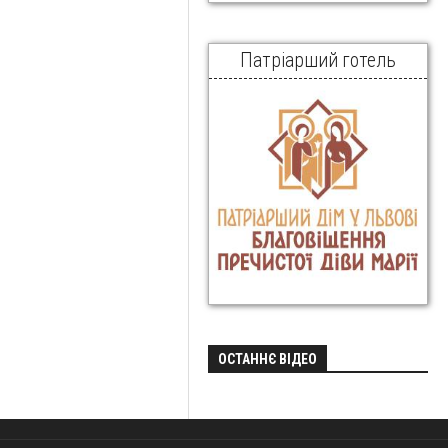
Патріарший готель
ОСТАННЄ ВІДЕО