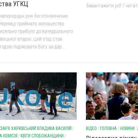
ства УГКЦ
Завантажити pdf / читати
 напередодні дня богопосвячених
о Чернівці приймало монашество
чисельно прибуло до катедрального
вецької єпархії. Цей з’їзд став
годою подякувати Богу за дар...
КЗАРХ ХАРКІВСЬКИЙ ВЛАДИКА ВАСИЛІЙ
/
ВІДЕО
/
ГОЛОВНА
/
НОВИНИ
 КОМІСІЯ
/
КВІТИ СЛОБОЖАНЩИНИ
/