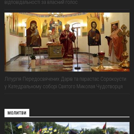
відповідальності за власний голос
Літургія Передосвячених Дарів та парастас Сорокоусти
у Катедральному соборі Святого Миколая Чудотворця
МОЛИТВИ