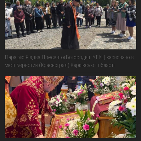
Парафію Різдва Пресвятої Богородиці УГКЦ засновано в
місті Берестин (Красноград) Харківської області