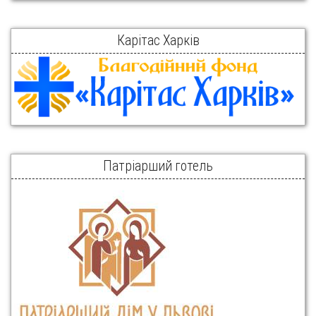
Карітас Харків
Патріарший готель