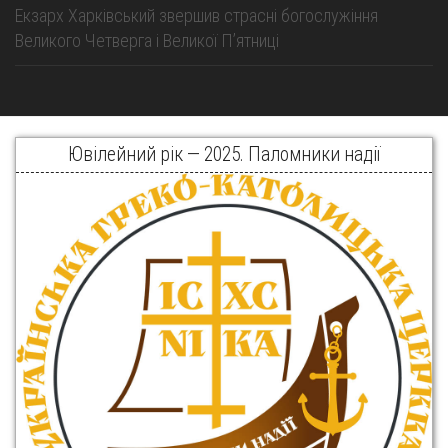
Екзарх Харківський звершив страсні богослужіння
Великого Четверга і Великої Пʼятниці
Ювілейний рік — 2025. Паломники надії