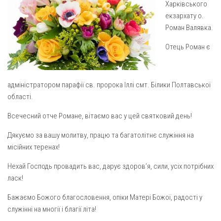
Харківського
Газета Християнський голос
Архистратига Михаїла (м. Люботин)
екзархату о.
Покрови Пресвятої Богородиці (с. Вільча)
Надруковані числа
Роман Валявка.
Преображенська парафія (м. Лозова)
Молитви
Отець Роман є
Парафія Благовіщення Пресвятої Богородиці (смт
Галерея
Золочів)
Рух pro-life
Парафія Різдва Пресвятої Богородиці м. Берестин
адміністратором парафії св. пророка Іллі смт. Білики Полтавської
(Красноград)
області.
Парохії Полтавської області
Всечесний отче Романе, вітаємо вас у цей святковий день!
Пресвятої Трійці (м. Полтава)
Дякуємо за вашу молитву, працю та багатолітнє служіння на
Всіх Святих українського народу (м. Полтава)
місійних теренах!
Свято-Юріївська парафія (м. Полтава)
Нехай Господь провадить вас, дарує здоров’я, сили, усіх потрібних
Архистратига Михаїла (с. Пригарівка)
ласк!
Благовіщення Пресвятої Богородиці (с. Шевченки)
Бажаємо Божого благословення, опіки Матері Божої, радості у
Введення у храм Пресвятої Богородиці (с. Дашківка)
служінні на многії і благії літа!