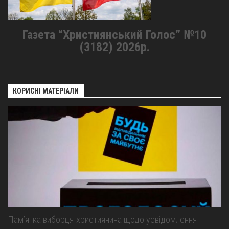
Газета “Християнський Голос” №10
(3182) 2026р.
КОРИСНІ МАТЕРІАЛИ
Пам’ятка виборця-християнина щодо усвідомлення