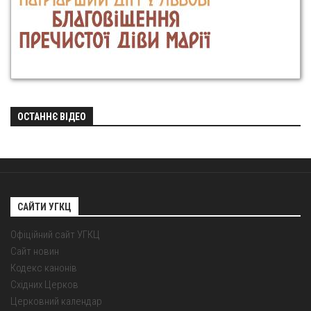
ОСТАННЄ ВІДЕО
САЙТИ УГКЦ
Офіційний сайт УГКЦ
Сайт новин
Кодекс канонів
Східних Церков
Церковний календар