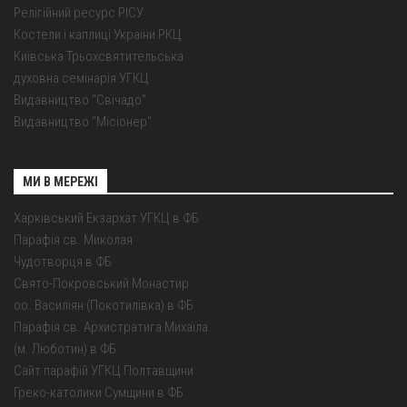
Релігійний ресурс РІСУ
Костели і каплиці України РКЦ
Київська Трьохсвятительська
духовна семінарія УГКЦ
Видавництво "Свічадо"
Видавництво "Місіонер"
МИ В МЕРЕЖІ
Харківський Екзархат УГКЦ в ФБ
Парафія св. Миколая
Чудотворця в ФБ
Свято-Покровський Монастир
оо. Василіян (Покотилівка) в ФБ
Парафія св. Архистратига Михаїла
(м. Люботин) в ФБ
Сайт парафій УГКЦ Полтавщини
Греко-католики Сумщини в ФБ