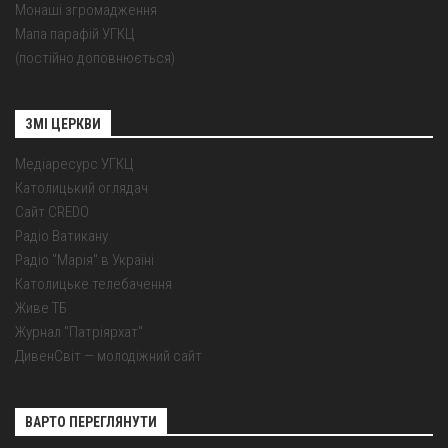
Монаші згромадження
Мапа парафій УГКЦ
(постійно доповнюється)
ЗМІ ЦЕРКВИ
Медіаресурс УГКЦ
Католицький оглядач
Сайт CREDO
Радіо Ватикану
Радіо "Марія" в Україні
Католицьке телебачення
Живе ТБ
Журнал "Патріярхат"
ДивенСвіт — молодіжний сайт
ВАРТО ПЕРЕГЛЯНУТИ