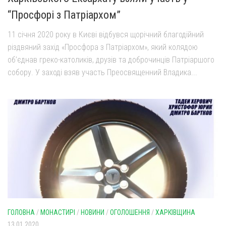
“Просфорі з Патріархом”
11 січня 2020 року в Києві відбувся щорічний благодійний
різдвяний захід «Просфора з Патріархом», який колядою
об’єднав греко-католиків, друзів та доброчинців Патріаршого
собору. У заході взяв участь Преосвященний Владика...
ГОЛОВНА
/
МОНАСТИРІ
/
НОВИНИ
/
ОГОЛОШЕННЯ
/
ХАРКІВЩИНА
13.01.2020