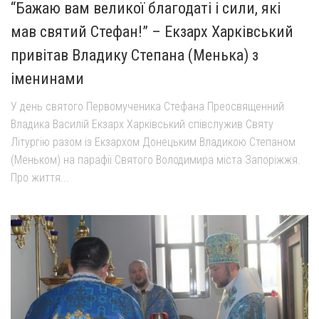
“Бажаю вам великої благодаті і сили, які
мав святий Стефан!” – Екзарх Харківський
привітав Владику Степана (Менька) з
іменинами
У день святого Первомученика Стефана Преосвященний
Владика Василій Екзарх Харківський співслужив Святу
Літургію разом із Екзархом Донецьким Владикою Степаном
(Меньком) на парафії Святого Володимира міста Запоріжжя.
Про життя...