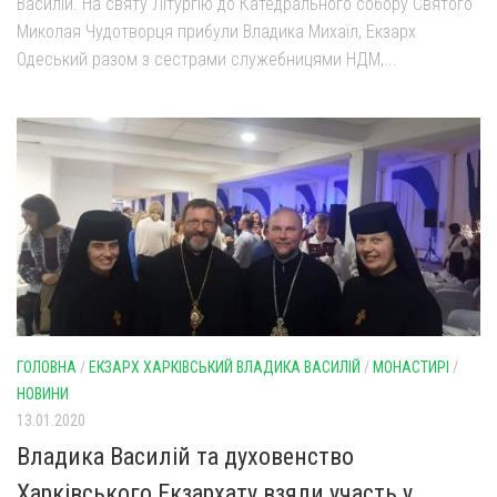
Василій. На святу Літургію до Катедрального собору Святого
Миколая Чудотворця прибули Владика Михаїл, Екзарх
Одеський разом з сестрами служебницями НДМ,...
ГОЛОВНА
/
ЕКЗАРХ ХАРКІВСЬКИЙ ВЛАДИКА ВАСИЛІЙ
/
МОНАСТИРІ
/
НОВИНИ
13.01.2020
Владика Василій та духовенство
Харківського Екзархату взяли участь у