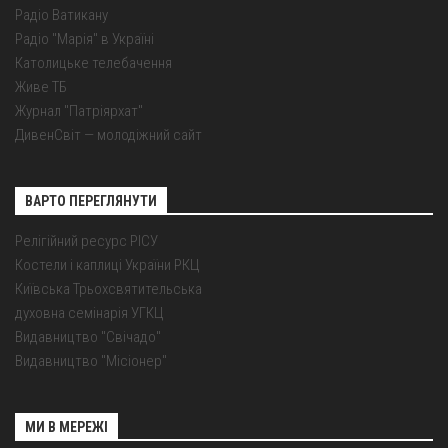
Радіо Ватикану
Радіо "Марія" в Україні
Католицьке телебачення
Живе ТБ
Журнал "Патріярхат"
ДивенСвіт — молодіжний сайт
ВАРТО ПЕРЕГЛЯНУТИ
Релігійний ресурс РІСУ
Костели і каплиці України РКЦ
Київська Трьохсвятительська
духовна семінарія УГКЦ
Видавництво "Свічадо"
Видавництво "Місіонер"
МИ В МЕРЕЖІ