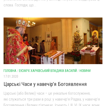
слова. Господи, що...
Оголошення
Трансляції
ГОЛОВНА
/
ЕКЗАРХ ХАРКІВСЬКИЙ ВЛАДИКА ВАСИЛІЙ
/
НОВИНИ
17.01.2020
Царські Часи у навечір’я Богоявлення
Царські (або Великі) часи – це унікальні богослужіння,
які служаться три рази в році: у навечір’я Різдва, у навечір’я
Богоявлення і Велику п’ятницю. Існують І, ІІІ, VІ, ІХ часи, вони...