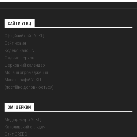
САЙТИ УГКЦ
Офіційний сайт УГКЦ
Сайт новин
Кодекс канонів
Східних Церков
Церковний календар
Монаші згромадження
Мапа парафій УГКЦ
(постійно доповнюється)
ЗМІ ЦЕРКВИ
Медіаресурс УГКЦ
Католицький оглядач
Сайт CREDO