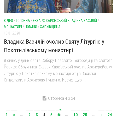
ВІДЕО
/
ГОЛОВНА
/
ЕКЗАРХ ХАРКІВСЬКИЙ ВЛАДИКА ВАСИЛІЙ
/
МОНАСТИРІ
/
НОВИНИ
/
ХАРКІВЩИНА
10.01.2020
Владика Василій очолив Святу Літургію у
Покотилівському монастирі
8 січня, у день свята Собору Пресвятої Богородиці та святого
Йосифа Обручника, Екзарх Харківський очолив Архиєрейську
Літургію у Покотилівському монастирі отців Василіан.
Співслужили Архиєрею ігумен о. Йосиф Щур,...
Сторінка 4 з 24
«
1
«
...
2
3
4
5
6
...
10
20
...
»
24