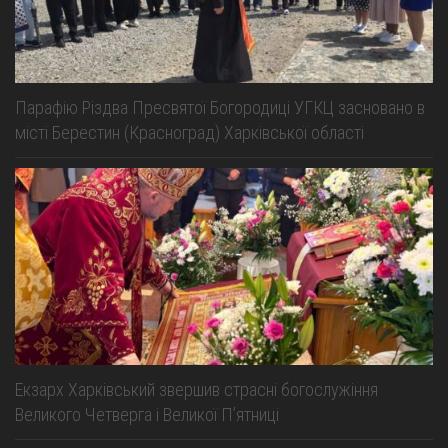
Парафію Різдва Пресвятої Богородиці УГКЦ засновано в
місті Берестин (Красноград) Харківської області
Екзарх Харківський звершив страсні богослужіння
Великого Четверга і Великої Пʼятниці